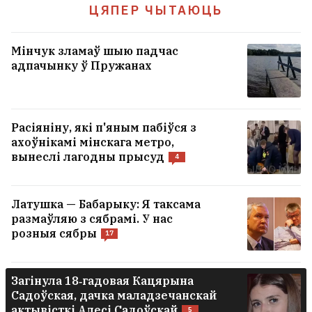
ЦЯПЕР ЧЫТАЮЦЬ
Мінчук зламаў шыю падчас
адпачынку ў Пружанах
Расіяніну, які п'яным пабіўся з
ахоўнікамі мінскага метро,
вынеслі лагодны прысуд
4
Латушка — Бабарыку: Я таксама
размаўляю з сябрамі. У нас
розныя сябры
17
Загінула 18‑гадовая Кацярына
Садоўская, дачка маладзечанскай
актывісткі Алесі Садоўскай
5