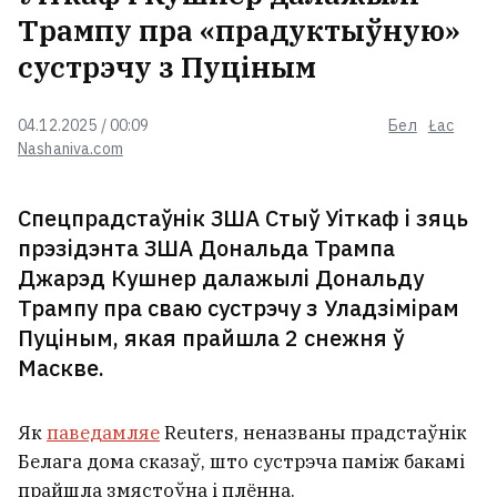
адпачынку ў Пружанах
Трампу пра «прадуктыўную»
сустрэчу з Пуціным
Расіяніну, які п'яным пабіўся з
04.12.2025 / 00:09
Бел
Łac
ахоўнікамі мінскага метро,
Nashaniva.com
вынеслі лагодны прысуд
4
Спецпрадстаўнік ЗША Стыў Уіткаф і зяць
Мінскія ўлады паказалі, як
прэзідэнта ЗША Дональда Трампа
утылізуюць кінутыя машыны
Джарэд Кушнер далажылі Дональду
ВІДЭА
Трампу пра сваю сустрэчу з Уладзімірам
Пуціным, якая прайшла 2 снежня ў
«Беларусьфільм» распачаў
Маскве.
здымкі серыяла пра міліцыю,
сцэнарый якога прабіў Кубракова
на слязу
8
Як
паведамляе
Reuters, неназваны прадстаўнік
Белага дома сказаў, што сустрэча паміж бакамі
У Мінску жорстка пакаралі
прайшла змястоўна і плённа.