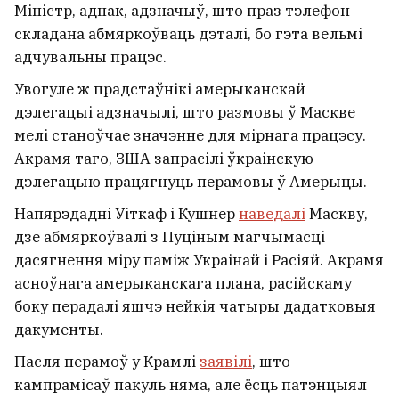
актывісткі Алесі Садоўскай
Міністр, аднак, адзначыў, што праз тэлефон
5
складана абмяркоўваць дэталі, бо гэта вельмі
адчувальны працэс.
Увогуле ж прадстаўнікі амерыканскай
дэлегацыі адзначылі, што размовы ў Маскве
мелі станоўчае значэнне для мірнага працэсу.
Акрамя таго, ЗША запрасілі ўкраінскую
дэлегацыю працягнуць перамовы ў Амерыцы.
Напярэдадні Уіткаф і Кушнер
наведалі
Маскву,
дзе абмяркоўвалі з Пуціным магчымасці
дасягнення міру паміж Украінай і Расіяй. Акрамя
асноўнага амерыканскага плана, расійскаму
боку перадалі яшчэ нейкія чатыры дадатковыя
дакументы.
Расійскім ударам пад Кіевам забіла
бабулю, дзеда і трохгадовага ўнука
Пасля перамоў у Крамлі
заявілі
, што
кампрамісаў пакуль няма, але ёсць патэнцыял