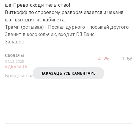
ше-Прево-сходи-тель-ство!
Виткофф по строевому разворачивается и чеканя
шаг выходит из кабинета.
Трамп (остывая) - Послал дурного - посылай другого.
Звенит в колокольчик, входит DJ Вэнс.
Занавес.
Сволачы
4
0
04.12.2025
АДКАЗАЦЬ
ПАКАЗАЦЬ УСЕ КАМЕНТАРЫ
Брыдкія твары, брудныя душы.