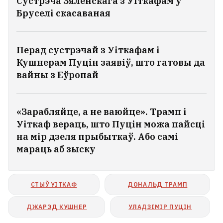
Сустрэча Зяленскага з Уіткафам у
Бруселі скасаваная
Перад сустрэчай з Уіткафам і
Кушнерам Пуцін заявіў, што гатовы да
вайны з Еўропай
«Зарабляйце, а не ваюйце». Трамп і
Уіткаф вераць, што Пуцін можа пайсці
на мір дзеля прыбыткаў. Або самі
ЗША шукаюць патэнцыйнага
мараць аб зыску
новага лідара для Кубы накшталт
Дэлсі Радрыгес
СТЫЎ УІТКАФ
ДОНАЛЬД ТРАМП
ДЖАРЭД КУШНЕР
УЛАДЗІМІР ПУЦІН