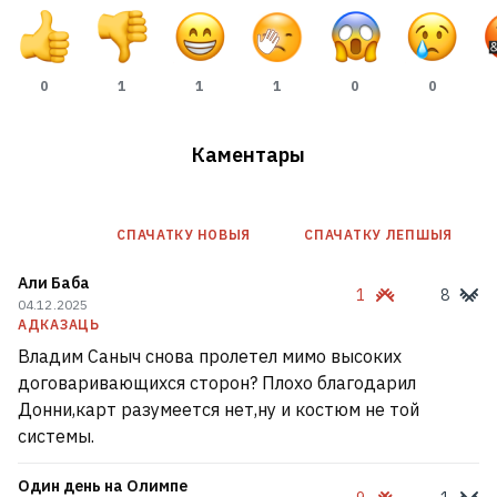
0
1
1
1
0
0
Каментары
СПАЧАТКУ НОВЫЯ
СПАЧАТКУ ЛЕПШЫЯ
Али Баба
1
8
«Польшча квітнет лаціною, Літва квітнет
04.12.2025
русчызною». Патрыятычны шэдэўр XVII
АДКАЗАЦЬ
стагоддзя аказаўся расійскай падробкай ХІХ-га
47
Владим Саныч снова пролетел мимо высоких
договаривающихся сторон? Плохо благодарил
Донни,карт разумеется нет,ну и костюм не той
Іспанія ўводзіць памежны кантроль з
системы.
Італіяй
3
Один день на Олимпе