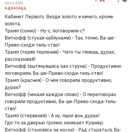
9
1
04.12.2025
Украінскія дроны ўдарылі па
АДКАЗАЦЬ
Сызранскім НПЗ
Кабинет Первого. Везде золото и ничего, кроме
золота.
Трамп (сонно) - Ну-с, поговорили-с?
Расія ўначы ўдарыла па Украіне
1
Виткофф (стукая каблуками) - Так, точно, Ва-ше-
Прево-сходи-тель-ство!
Трамп (теряя терпения) - Чего ты тянешь, дурак,
УСЕ НАВІНЫ →
рассказывай!
Виткофф (вытянувшись как струна) - Продуктивно
поговорили, Ва-ше-Прево-сходи-тель-ство!
Трамп (краснея) - О чём говорили продуктивно,
дурак?
Виткофф (чеканя каждое слово) - О переговорах
говорили продуктивно, Ва-ше-Прево-сходи-тель-
ство!
Трамп (стервенея) - А ну, пшол вон, дурак!
Где-то за дверью громко хихикает Кушнер.
Виткофф (становясь на носки) - Рад стараться, Ва-