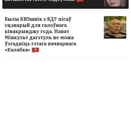
Былы КВЗшнік з БДУ пісаў
сцэнарый для галоўнага
кінакрынджу года. Нават
Мінкульт дагэтуль не можа
ўзгадніць гэтага пачварнага
«Калабка»
9