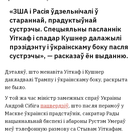
забойцаў кіргізскага
«ЗША і Расія ўдзельнічалі ў
крымінальнага аўтарытэта
стараннай, прадуктыўнай
сустрэчы. Спецыяльны пасланнік
Уіткаф і спадар Кушнер далажылі
прэзідэнту і ўкраінскаму боку пасля
сустрэчы», — расказаў ён выданню.
Дэталяў, што менавіта Уіткаф і Кушнер
дакладвалі Трампу і ўкраінскаму боку, раскрыта
не было.
У той жа час міністр замежных спраў Украіны
Андрэй Сібіга
пацвердзіў
, што пасля перамоў у
Маскве ўкраінскі прадстаўнік, сакратар Рады
Загінула 18‑гадовая Кацярына
нацыянальнай бяспекі і абароны Рустэм Умераў
Садоўская, дачка маладзечанскай
меў тэлефонную размову са Стывам Уіткафам.