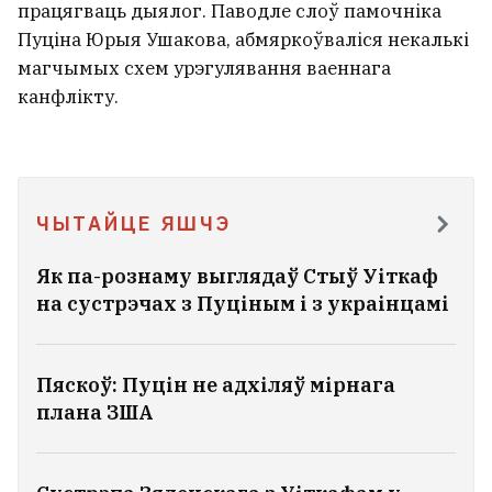
працягваць дыялог. Паводле слоў памочніка
На мінскім пляжы за крадзяжы
затрымалі юных «фокуснікаў»
Пуціна Юрыя Ушакова, абмяркоўваліся некалькі
магчымых схем урэгулявання ваеннага
канфлікту.
Закаханы ў беларускую мову матэматык
і святар, які вывучыў англійскую па
дэтэктывах Агаты Крысці. 100 гадоў
Аляксандру Надсану
6
ЧЫТАЙЦЕ ЯШЧЭ
Ці захочуць дзеці гэта насіць? Разабралі
Як па-рознаму выглядаў Стыў Уіткаф
новыя калекцыі школьнай формы
7
на сустрэчах з Пуціным і з украінцамі
У Польшчы беларуска здымала
Пяскоў: Пуцін не адхіляў мірнага
грошы ў банкамаце, а яе раптам
плана ЗША
акружылі трое мужчын
8