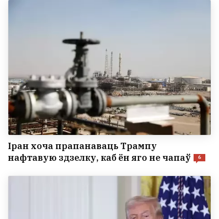
Іран хоча прапанаваць Трампу
нафтавую здзелку, каб ён яго не чапаў
6