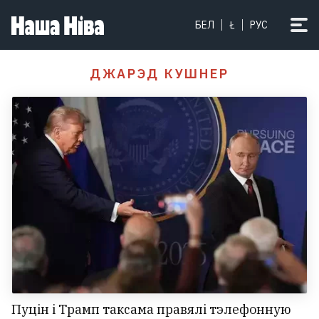
БЕЛ
Ł
РУС
ДЖАРЭД КУШНЕР
Пуцін і Трамп таксама правялі тэлефонную