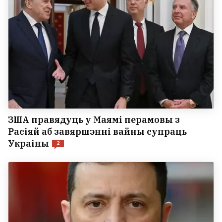
ЗША правядуць у Маямі перамовы з
Расіяй аб завяршэнні вайны супраць
Украіны
2