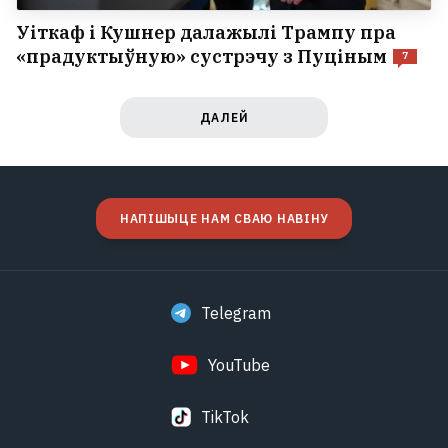
Уіткаф і Кушнер далажылі Трампу пра
«прадуктыўную» сустрэчу з Пуціным
7
ДАЛЕЙ
НАПІШЫЦЕ НАМ СВАЮ НАВІНУ
Telegram
YouTube
TikTok