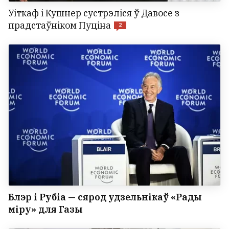
Уіткаф і Кушнер сустрэліся ў Давосе з
прадстаўніком Пуціна
2
Блэр і Рубіа — сярод удзельнікаў «Рады
міру» для Газы