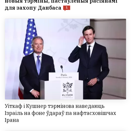
новыя тэрміны, пастаўленыя расіянамі
для захопу Данбаса
1
Уіткаф і Кушнер тэрмінова наведаюць
Ізраіль на фоне ўдараў па нафтасховішчах
Ірана