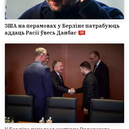
ЗША на перамовах у Берліне патрабуюць
аддаць Расіі ўвесь Данбас
18