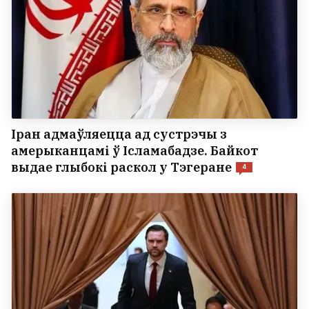
Іран адмаўляецца ад сустрэчы з
амерыканцамі ў Ісламабадзе. Байкот
выдае глыбокі раскол у Тэгеране
4