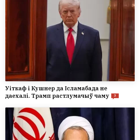
Уіткаф і Кушнер да Ісламабада не
даехалі. Трамп растлумачыў чаму
3