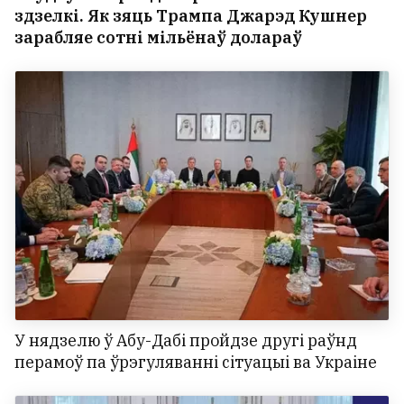
здзелкі. Як зяць Трампа Джарэд Кушнер
зарабляе сотні мільёнаў долараў
У нядзелю ў Абу-Дабі пройдзе другі раўнд
перамоў па ўрэгуляванні сітуацыі ва Украіне