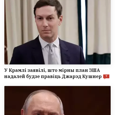
У Крамлі заявілі, што мірны план ЗША
надалей будзе правіць Джарэд Кушнер
7