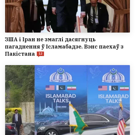
ЗША і Іран не змаглі дасягнуць
пагаднення ў Ісламабадзе. Вэнс паехаў з
Пакістана
12