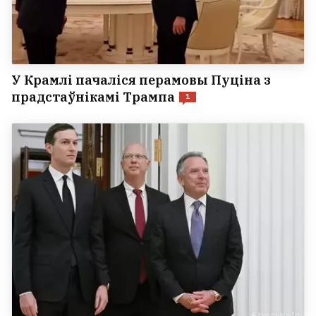
У Крамлі пачаліся перамовы Пуціна з
прадстаўнікамі Трампа
1