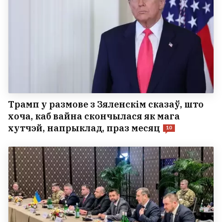
Трамп у размове з Зяленскім сказаў, што
хоча, каб вайна скончылася як мага
хутчэй, напрыклад, праз месяц
10