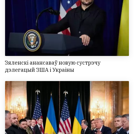
Зяленскі анансаваў новую сустрэчу
дэлегацый ЗША і Украіны