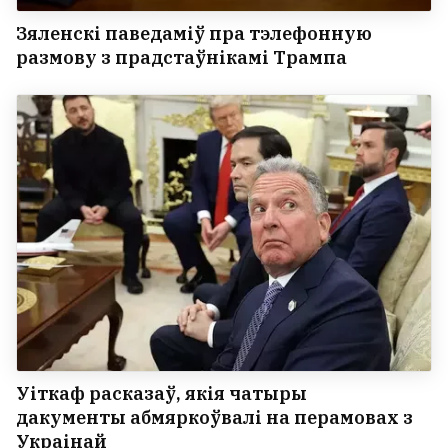
Зяленскі паведаміў пра тэлефонную
размову з прадстаўнікамі Трампа
Уіткаф расказаў, якія чатыры
дакументы абмяркоўвалі на перамовах з
Украінай