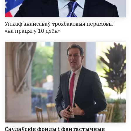
Уіткаф анансаваў трохбаковыя перамовы
«на працягу 10 дзён»
Саудаўскія фонды і фантастычныя