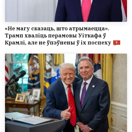
«Не магу сказаць, што атрымаецца».
Трамп хваліць перамовы Уіткафа ў
Крамлі, але не ўпэўнены ў іх поспеху
5