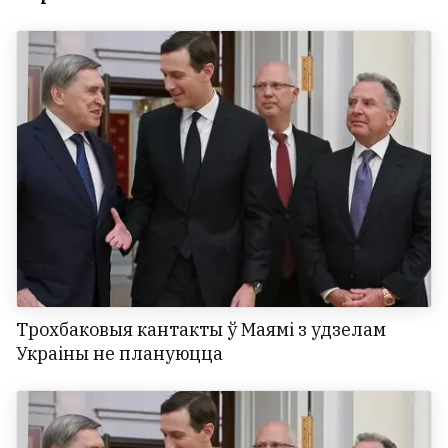
Трохбаковыя кантакты ў Маямі з удзелам
Украіны не плануюцца