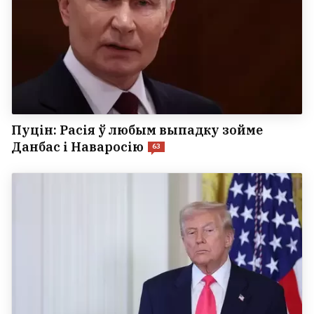
Пуцін: Расія ў любым выпадку зойме
Данбас і Наваросію
63