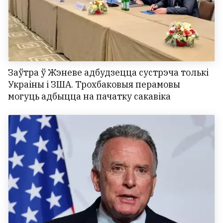
Заўтра ў Жэневе адбудзецца сустрэча толькі
Украіны і ЗША. Трохбаковыя перамовы
могуць адбыцца на пачатку сакавіка