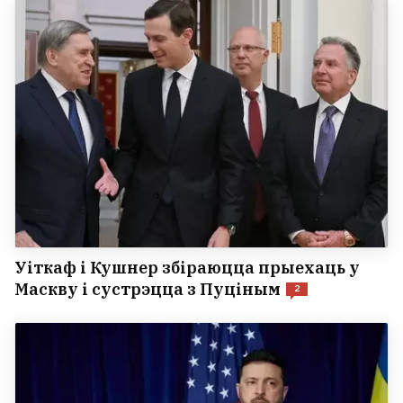
Уіткаф і Кушнер збіраюцца прыехаць у
Маскву і сустрэцца з Пуціным
2