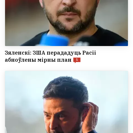
Зяленскі: ЗША перададуць Расіі
абноўлены мірны план
1