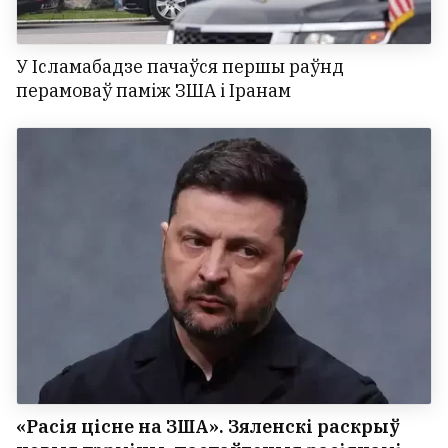
У Ісламабадзе пачаўся першы раўнд
перамоваў паміж ЗША і Іранам
«Расія цісне на ЗША». Зяленскі раскрыў