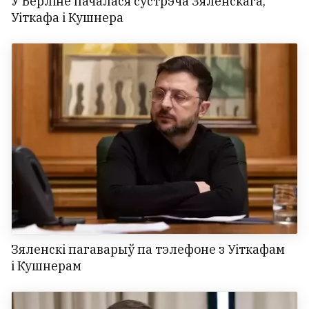
У Берліне пачалася сустрэча Зяленскага,
Уіткафа і Кушнера
Зяленскі пагаварыў па тэлефоне з Уіткафам
і Кушнерам