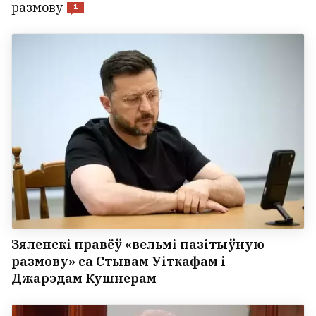
размову
1
Зяленскі правёў «вельмі пазітыўную
размову» са Стывам Уіткафам і
Джарэдам Кушнерам