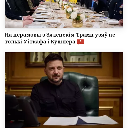
На перамовы з Зяленскім Трамп узяў не
толькі Уіткафа і Кушнера
1