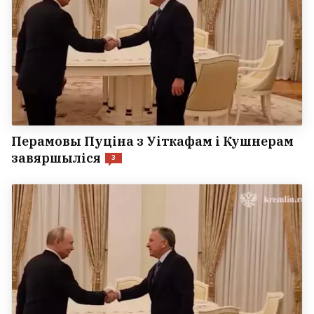
Перамовы Пуціна з Уіткафам і Кушнерам
завяршыліся
3