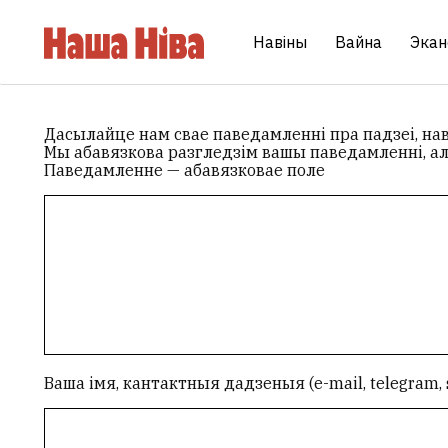
Навіны
Вайна
Экан
Дасылайце нам свае паведамленні пра падзеі, нав
Мы абавязкова разгледзім вашы паведамленні, але
Паведамленне — абавязковае поле
Ваша імя, кантактныя дадзеныя (e-mail, telegram, 