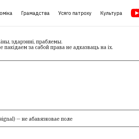
оміка
Грамадства
Усяго патроху
Культура
іны, здарэнні, праблемы.
 пакідаем за сабой права не адказваць на іх.
signal) — не абавязковае поле