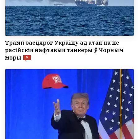
Трамп засцярог Украіну ад атак на не
расійскія нафтавыя танкеры ў Чорным
моры
5