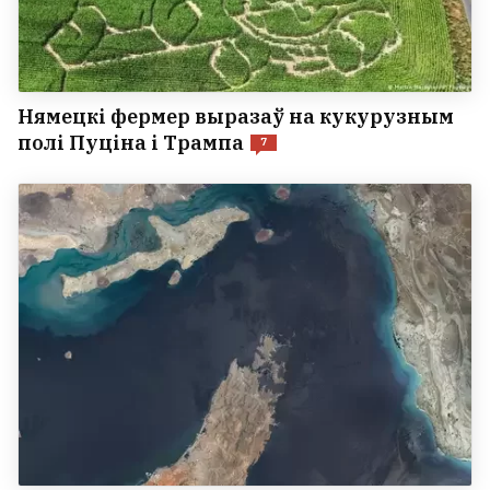
Нямецкі фермер выразаў на кукурузным
полі Пуціна і Трампа
7