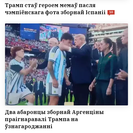
Трамп стаў героем мемаў пасля
чэмпіёнскага фота зборнай Іспаніі
10
Два абаронцы зборнай Аргенціны
праігнаравалі Трампа на
ўзнагароджанні