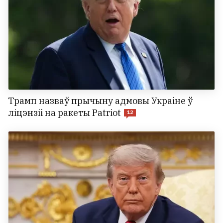
Трамп назваў прычыну адмовы Украіне ў
ліцэнзіі на ракеты Patriot
12