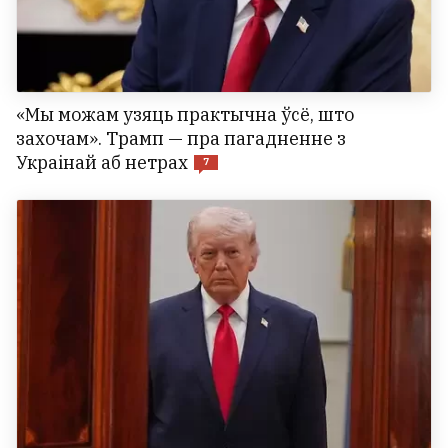
«Мы можам узяць практычна ўсё, што
захочам». Трамп — пра пагадненне з
Украінай аб нетрах
7