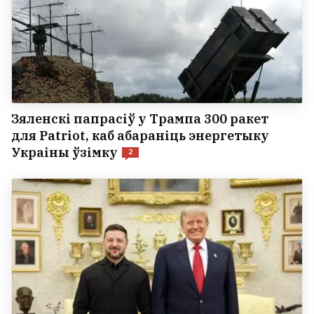
Зяленскі папрасіў у Трампа 300 ракет
для Patriot, каб абараніць энергетыку
Украіны ўзімку
2