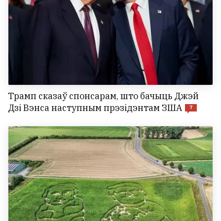
Трамп сказаў спонсарам, што бачыць Джэй
Дзі Вэнса наступным прэзідэнтам ЗША
7