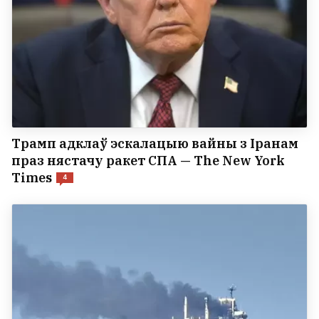
Трамп адклаў эскалацыю вайны з Іранам
праз нястачу ракет СПА — The New York
Times
4