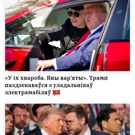
«У іх хвароба. Яны вар’яты». Трамп
паздзекаваўся з уладальнікаў
электрамабіляў
7