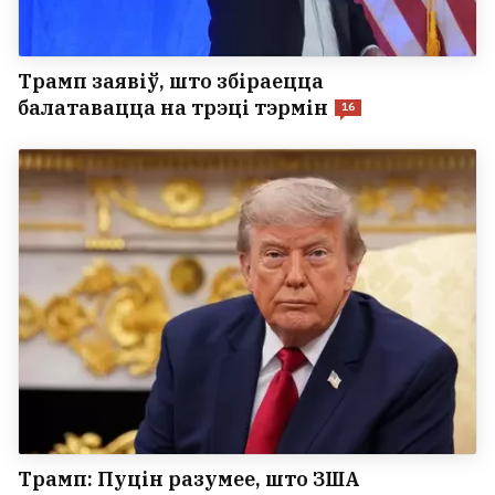
Трамп заявіў, што збіраецца
балатавацца на трэці тэрмін
16
Трамп: Пуцін разумее, што ЗША