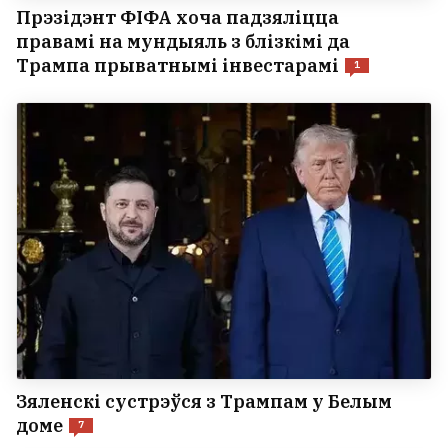
Прэзідэнт ФІФА хоча падзяліцца
правамі на мундыяль з блізкімі да
Трампа прыватнымі інвестарамі
1
Зяленскі сустрэўся з Трампам у Белым
доме
7