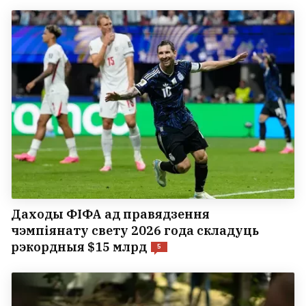
Даходы ФІФА ад правядзення
чэмпіянату свету 2026 года складуць
рэкордныя $15 млрд
5