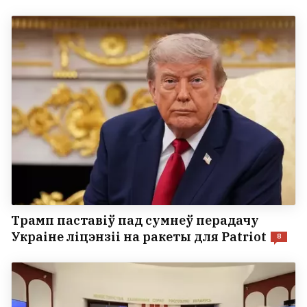
Трамп паставіў пад сумнеў перадачу
Украіне ліцэнзіі на ракеты для Patriot
8