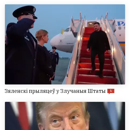
Зяленскі прыляцеў у Злучаныя Штаты
1