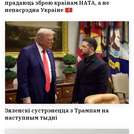
прадаюць зброю краінам НАТА, а не
непасрэдна Украіне
2
Зяленскі сустрэнецца з Трампам на
наступным тыдні