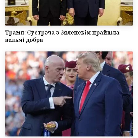
Трамп: Сустрэча з Зяленскім прайшла
вельмі добра