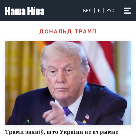
БЕЛ
Ł
РУС
ДОНАЛЬД ТРАМП
Трамп заявіў, што Украіна не атрымае