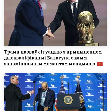
Трамп назваў сітуацыю з прыпыненнем
дыскваліфікацыі Балагуна самым
запамінальным момантам мундыялю
1