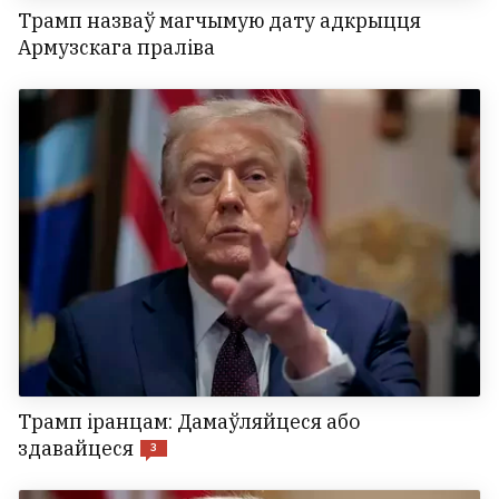
Трамп назваў магчымую дату адкрыцця
Армузскага праліва
Трамп іранцам: Дамаўляйцеся або
здавайцеся
3