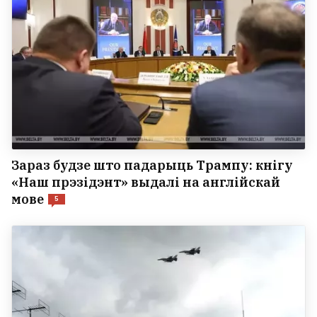
Зараз будзе што падарыць Трампу: кнігу
«Наш прэзідэнт» выдалі на англійскай
мове
5