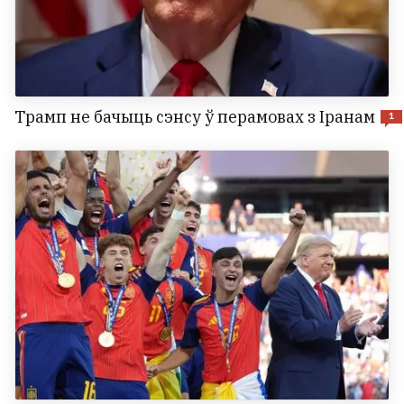
Трамп не бачыць сэнсу ў перамовах з Іранам
1