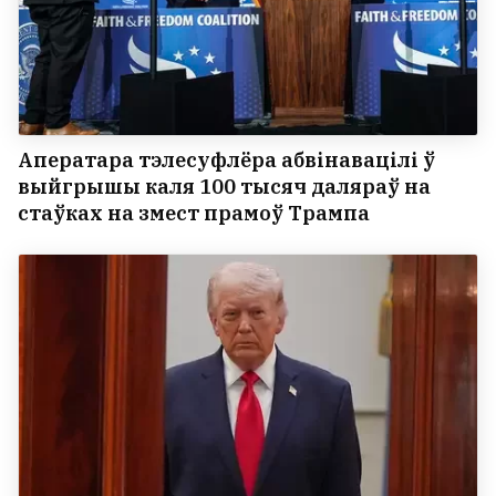
Аператара тэлесуфлёра абвінавацілі ў
выйгрышы каля 100 тысяч даляраў на
стаўках на змест прамоў Трампа