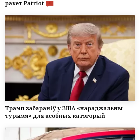
ракет Patriot
3
Трамп забараніў у ЗША «нараджальны
турызм» для асобных катэгорый