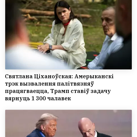
Святлана Ціханоўская: Амерыканскі
трэк вызвалення палітвязняў
працягваецца, Трамп ставіў задачу
вярнуць 1 300 чалавек