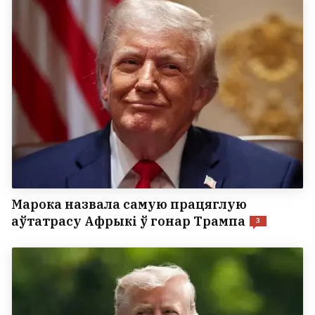
Марока назвала самую працяглую
аўтатрасу Афрыкі ў гонар Трампа
3