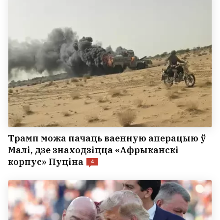
Трамп можа пачаць ваенную аперацыю ў
Малі, дзе знаходзіцца «Афрыканскі
корпус» Пуціна
4