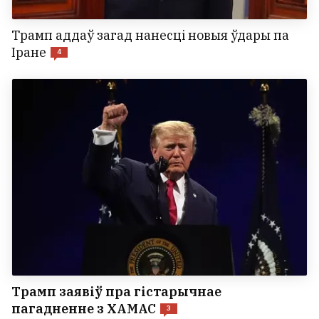
Трамп аддаў загад нанесці новыя ўдары па
Іране
4
Трамп заявіў пра гістарычнае
пагадненне з ХАМАС
3