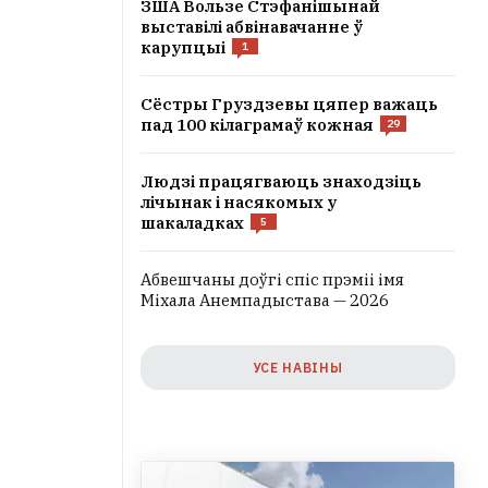
ЗША Вользе Стэфанішынай
выставілі абвінавачанне ў
карупцыі
1
Сёстры Груздзевы цяпер важаць
пад 100 кілаграмаў кожная
29
Людзі працягваюць знаходзіць
лічынак і насякомых у
шакаладках
5
Абвешчаны доўгі спіс прэміі імя
Міхала Анемпадыстава — 2026
УСЕ НАВІНЫ