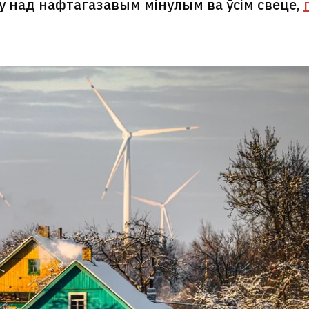
 над нафтагазавым мінулым ва ўсім свеце,