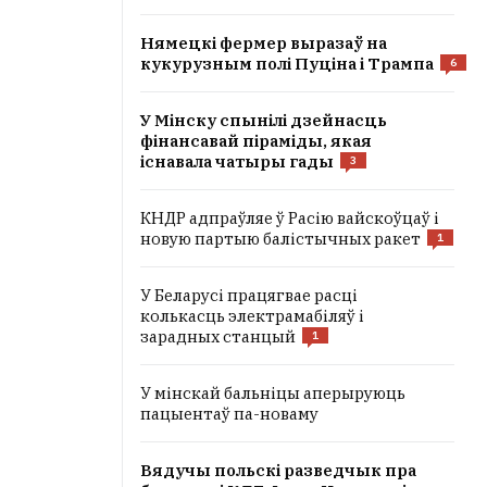
Нямецкі фермер выразаў на
кукурузным полі Пуціна і Трампа
6
У Мінску спынілі дзейнасць
фінансавай піраміды, якая
існавала чатыры гады
3
КНДР адпраўляе ў Расію вайскоўцаў і
новую партыю балістычных ракет
1
У Беларусі працягвае расці
колькасць электрамабіляў і
зарадных станцый
1
У мінскай бальніцы аперыруюць
пацыентаў па-новаму
Вядучы польскі разведчык пра