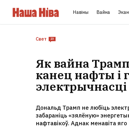
Навіны
Вайна
Экан
Свет
23
Як вайна Трамп
канец нафты і г
электрычнасці
Дональд Трамп не любіць электра
забараніць «зялёную» энергеты
нафтавікоў. Аднак менавіта яг