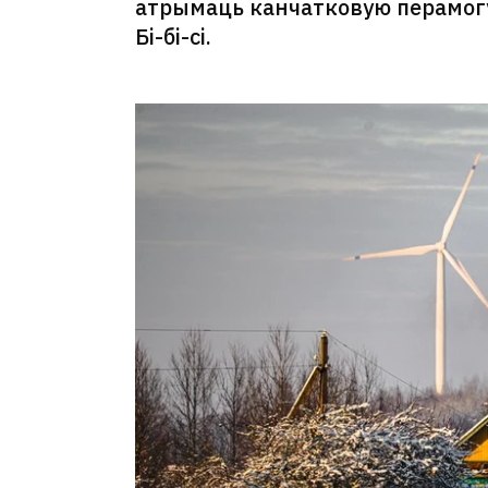
атрымаць канчатковую перамогу
Бі-бі-сі.