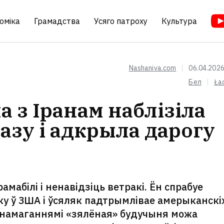
оміка
Грамадства
Усяго патроху
Культура
Nashaniva.com
06.04.2026
Бел
Ła
а з Іранам наблізіла
азу і адкрыла дарогу
мабілі і ненавідзіць ветракі. Ён спрабуе
ку ў ЗША і ўсяляк падтрымлівае амерыканскі
о намаганнямі «зялёная» будучыня можа