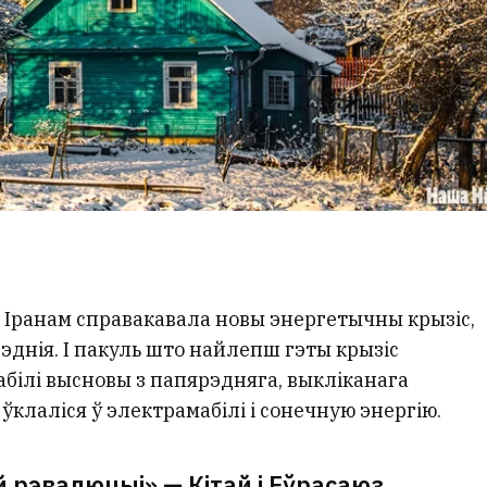
з Іранам справакавала новы энергетычны крызіс,
эднія. І пакуль што найлепш гэты крызіс
абілі высновы з папярэдняга, выкліканага
і ўклаліся ў электрамабілі і сонечную энергію.
 рэвалюцыі» — Кітай і Еўрасаюз.