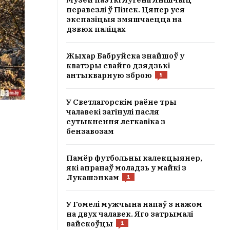
перавезлі ў Пінск. Цяпер уся
экспазіцыя змяшчаецца на
дзвюх паліцах
Жыхар Бабруйска знайшоў у
кватэры свайго дзядзькі
антыкварную зброю
5
У Светлагорскім раёне тры
чалавекі загінулі пасля
сутыкнення легкавіка з
бензавозам
Памёр футбольны калекцыянер,
які апранаў моладзь у майкі з
Лукашэнкам
1
У Гомелі мужчына напаў з нажом
на двух чалавек. Яго затрымалі
вайскоўцы
1