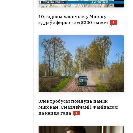
10‑гадовы хлопчык у Мінску
аддаў аферыстам $200 тысяч
8
Электробусы пойдуць паміж
Мінскам, Смалявічамі і Фаніпалем
да канца года
1