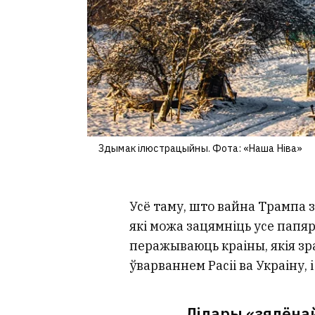
Здымак ілюстрацыйны. Фота: «Наша Ніва»
Усё таму, што вайна Трампа 
які можа зацямніць усе папяр
перажываюць краіны, якія зр
ўварваннем Расіі ва Украіну, 
Лідары «зялёнай