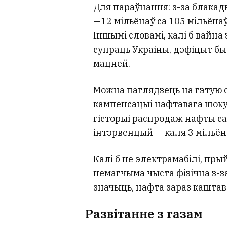
Для параўнання: з-за блакад
—12 мільёнаў са 105 мільёна
Іншымі словамі, калі б вайна 
супраць Украіны, дэфіцыт бы
мацней.
Можна паглядзець на гэтую с
кампенсацыі нафтавага шоку
гісторыі распродаж нафты са
інтэрвенцый — каля 3 мільёна
Калі б не электрамабілі, пры
немагчыма чыста фізічна з-
значыць, нафта зараз каштав
Развітанне з газам