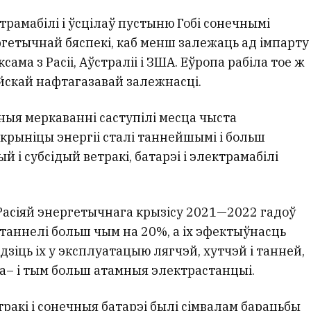
трамабілі і ўсцілаў пустыню Гобі сонечнымі
гетычнай бяспекі, каб менш залежаць ад імпарту
сама з Расіі, Аўстраліі і ЗША. Еўропа рабіла тое ж
ійскай нафтагазавай залежнасці.
ыя меркаванні саступілі месца чыста
крыніцы энергіі сталі таннейшымі і больш
й і субсідый ветракі, батарэі і электрамабілі
.
Расіяй энергетычнага крызісу 2021—2022 гадоў
атаннелі больш чым на 20%, а іх эфектыўнасць
одзіць іх у эксплуатацыю лягчэй, хутчэй і танней,
ра– і тым больш атамныя электрастанцыі.
ракі і сонечныя батарэі былі сімвалам барацьбы