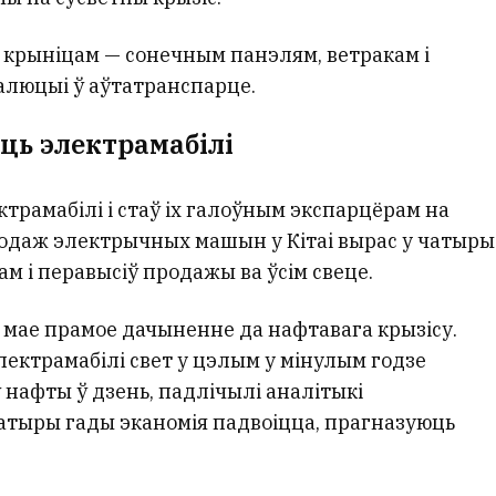
крыніцам — сонечным панэлям, ветракам і
алюцыі ў аўтатранспарце.
ць электрамабілі
ктрамабілі і стаў іх галоўным экспарцёрам на
родаж электрычных машын у Кітаі вырас у чатыры
ам і перавысіў продажы ва ўсім свеце.
мае прамое дачыненне да нафтавага крызісу.
лектрамабілі свет у цэлым у мінулым годзе
 нафты ў дзень, падлічылі аналітыкі
чатыры гады эканомія падвоіцца, прагназуюць