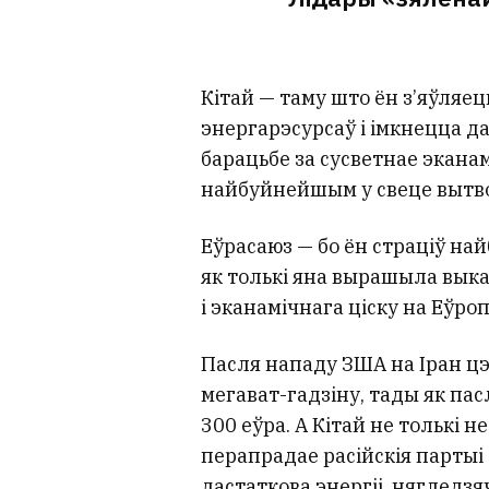
Кітай — таму што ён з’яўляе
энергарэсурсаў і імкнецца д
барацьбе за сусветнае экан
найбуйнейшым у свеце вытво
Еўрасаюз — бо ён страціў на
як толькі яна вырашыла вык
і эканамічнага ціску на Еўро
Пасля нападу ЗША на Іран цэн
мегават-гадзіну, тады як пас
300 еўра. А Кітай не толькі не
перапрадае расійскія партыі 
дастаткова энергіі, нягледзя