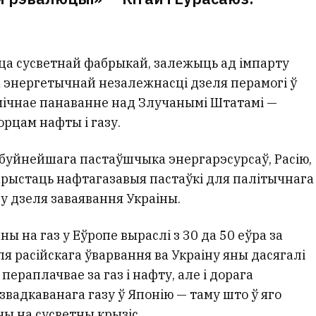
цца сусветнай фабрыкай, залежыць ад імпарту
а энергетычнай незалежнасці дзеля перамогі ў
амічнае панаванне над Злучанымі Штатамі —
рцам нафты і газу.
йбуйнейшага пастаўшчыка энергарэсурсаў, Расію,
арыстаць нафтагазавыя пастаўкі для палітычнага
пу дзеля заваявання Украіны.
ы на газ у Еўропе выраслі з 30 да 50 еўра за
ля расійскага ўварвання ва Украіну яны дасягалі
 пераплачвае за газ і нафту, але і дорага
звадкаванага газу ў Японію — таму што ў яго
чы на сусветны крызіс.