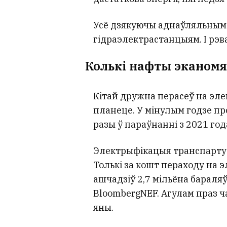
Усё дзякуючы аднаўляльным 
гідраэлектрастанцыям. І рэв
Колькі нафты эканомя
Кітай дружна перасеў на эле
планеце. У мінулым годзе п
разы ў параўнанні з 2021 год
Электрыфікацыя транспарту 
Толькі за кошт пераходу на э
ашчадзіў 2,7 мільёна бараляў
BloombergNEF. Агулам праз 
яны.