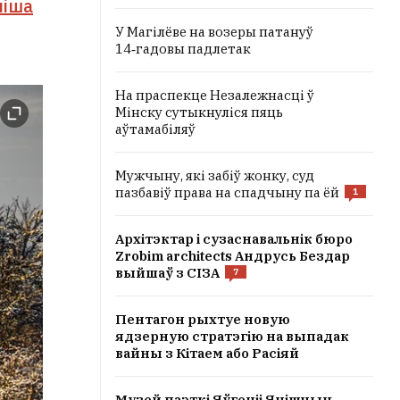
піша
У Магілёве на возеры патануў
14‑гадовы падлетак
На праспекце Незалежнасці ў
Мінску сутыкнуліся пяць
аўтамабіляў
Мужчыну, які забіў жонку, суд
пазбавіў права на спадчыну па ёй
1
Архітэктар і сузаснавальнік бюро
Zrobim architects Андрусь Бездар
выйшаў з СІЗА
7
Пентагон рыхтуе новую
ядзерную стратэгію на выпадак
вайны з Кітаем або Расіяй
Музей паэткі Яўгеніі Янішчыц