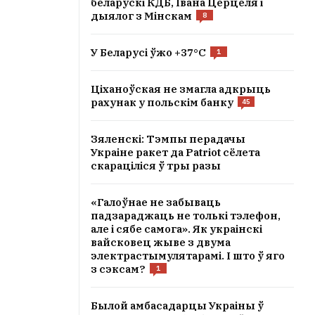
беларускі КДБ, Івана Церцеля і
дыялог з Мінскам
8
У Беларусі ўжо +37°C
1
Ціханоўская не змагла адкрыць
рахунак у польскім банку
45
Зяленскі: Тэмпы перадачы
Украіне ракет да Patriot сёлета
скараціліся ў тры разы
«Галоўнае не забываць
падзараджаць не толькі тэлефон,
але і сябе самога». Як украінскі
вайсковец жыве з двума
электрастымулятарамі. І што ў яго
з сэксам?
1
Былой амбасадарцы Украіны ў