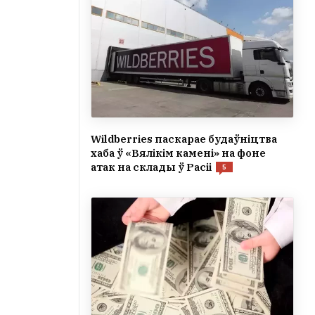
Wildberries паскарае будаўніцтва
хаба ў «Вялікім камені» на фоне
атак на склады ў Расіі
5