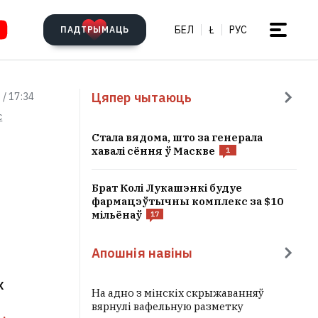
БЕЛ
Ł
РУС
ПАДТРЫМАЦЬ
Цяпер чытаюць
 / 17:34
c
Стала вядома, што за генерала
хавалі сёння ў Маскве
1
Брат Колі Лукашэнкі будуе
фармацэўтычны комплекс за $10
мільёнаў
17
Апошнія навіны
х
На адно з мінскіх скрыжаванняў
вярнулі вафельную разметку