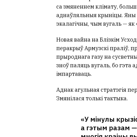
са змяненнем клімату, больш
аднаўляльныя крыніцы. Яны
экалагічны, чым вугаль — як 
Новая вайна на Блізкім Усход
перакрыў Армузскі праліў, п
прыроднага газу на сусветн
зноў паляць вугаль, бо гэта а
імпартаваць.
Аднак агульная стратэгія пе
Змянілася толькі тактыка.
«У мінулы крызі
а гэтым разам —
многія краіны 