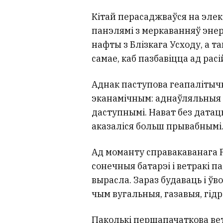
Кітай перасаджваўся на элек
панэлямі з меркаванняў энер
нафты з Блізкага Усходу, а так
самае, каб пазбавіцца ад рас
Аднак паступова геапалітычн
эканамічным: аднаўляльныя 
даступнымі. Нават без датацы
аказаліся больш прывабнымі
Ад моманту справакаванага 
сонечныя батарэі і ветракі п
вырасла. Зараз будаваць і ўв
чым вугальныя, газавыя, гід
Паколькі першапачаткова вет