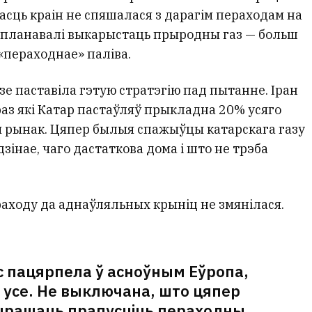
асць краін не спяшалася з дарагім пераходам на
 планавалі выкарыстаць прыродны газ — больш
«пераходнае» паліва.
зе паставіла гэтую стратэгію пад пытанне. Іран
раз які Катар пастаўляў прыкладна 20% усяго
ы рынак. Цяпер былыя спажыўцы катарскага газу
дзінае, чаго дастаткова дома і што не трэба
раходу да аднаўляльных крыніц не змянілася.
с пацярпела ў асноўным Еўропа,
 усе. Не выключана, што цяпер
вырашаць прапусціць пераходны