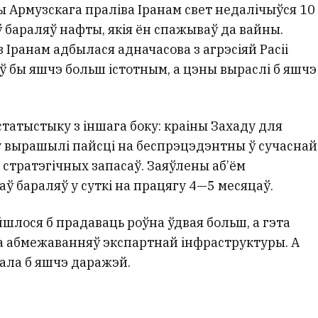
ы Армузскага праліва Іранам свет недалічыўся 10
ў бараляў нафты, якія ён спажываў да вайны.
з Іранам адбылася адначасова з агрэсіяй Расіі
ў бы яшчэ больш істотным, а цэны выраслі б яшчэ
татыстыку з іншага боку: краіны Захаду для
 вырашылі пайсці на беспрэцэдэнтны ў сучаснай
 стратэгічных запасаў. Заяўлены аб’ём
ў бараляў у суткі на працягу 4—5 месяцаў.
йшлося б прадаваць роўна ўдвая больш, а гэта
за абмежаванняў экспартнай інфраструктуры. А
ала б яшчэ даражэй.