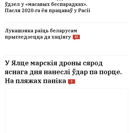
ўдзел у «масавых беспарадках».
Пасля 2020‑га ён працаваў у Расіі
Лукашэнка раіць беларусам
прыгледзецца да хацінгу
15
У Ялце марскія дроны сярод
яснага дня нанеслі ўдар па порце.
На пляжах паніка
3