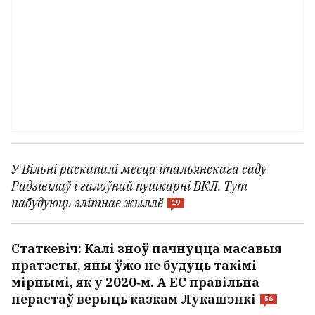
У Вільні раскапалі месца італьянскага саду
Радзівілаў і галоўнай пушкарні ВКЛ. Тут
пабудуюць элітнае жыллё
19
Статкевіч: Калі зноў пачнуцца масавыя
пратэсты, яны ўжо не будуць такімі
мірнымі, як у 2020‑м. А ЕС правільна
перастаў верыць казкам Лукашэнкі
56