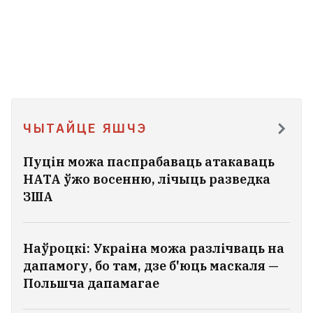
ЧЫТАЙЦЕ ЯШЧЭ
Пуцін можа паспрабаваць атакаваць
НАТА ўжо восенню, лічыць разведка
ЗША
Наўроцкі: Украіна можа разлічваць на
дапамогу, бо там, дзе б'юць маскаля —
Польшча дапамагае