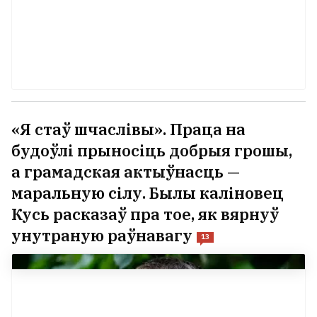
«Я стаў шчаслівы». Праца на
будоўлі прыносіць добрыя грошы,
а грамадская актыўнасць —
маральную сілу. Былы каліновец
Кусь расказаў пра тое, як вярнуў
унутраную раўнавагу
13