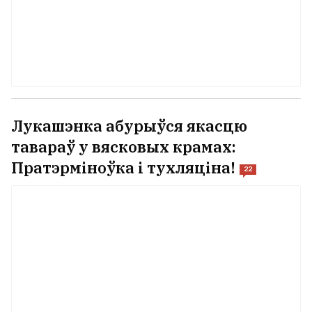
Лукашэнка абурыўся якасцю
тавараў у вясковых крамах:
Пратэрміноўка і тухляціна!
22