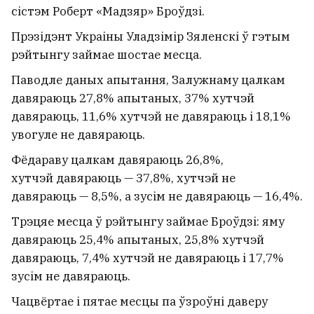
сістэм Роберт «Мадзяр» Броўдзі.
Прэзідэнт Украіны Уладзімір Зяленскі ў гэтым
рэйтынгу займае шостае месца.
Паводле даных апытання, Залужнаму цалкам
давяраюць 27,8% апытаных, 37% хутчэй
давяраюць, 11,6% хутчэй не давяраюць і 18,1%
увогуле не давяраюць.
Фёдараву цалкам давяраюць 26,8%,
хутчэй давяраюць — 37,8%, хутчэй не
давяраюць — 8,5%, а зусім не давяраюць — 16,4%.
Трэцяе месца ў рэйтынгу займае Броўдзі: яму
давяраюць 25,4% апытаных, 25,8% хутчэй
давяраюць, 7,4% хутчэй не давяраюць і 17,7%
зусім не давяраюць.
Чацвёртае і пятае месцы па ўзроўні даверу