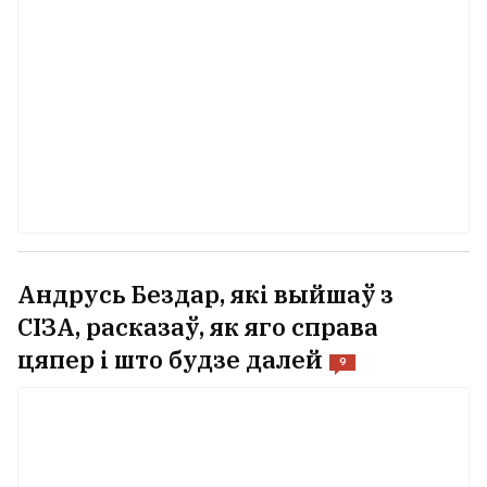
Андрусь Бездар, які выйшаў з
СІЗА, расказаў, як яго справа
цяпер і што будзе далей
9