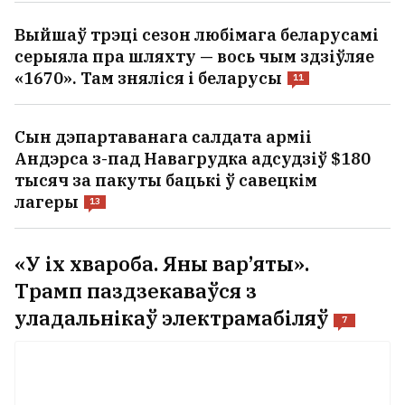
Выйшаў трэці сезон любімага беларусамі
серыяла пра шляхту — вось чым здзіўляе
«1670». Там зняліся і беларусы
11
Сын дэпартаванага салдата арміі
Андэрса з-пад Навагрудка адсудзіў $180
тысяч за пакуты бацькі ў савецкім
лагеры
13
«У іх хвароба. Яны вар’яты».
Трамп паздзекаваўся з
уладальнікаў электрамабіляў
7