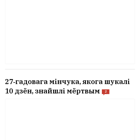
27‑гадовага мінчука, якога шукалі
10 дзён, знайшлі мёртвым
2