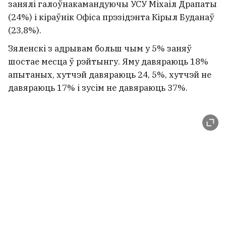
занялі галоўнакамандуючы УСУ Міхаіл Драпаты
(24%) і кіраўнік Офіса прэзідэнта Кірыл Буданаў
(23,8%).
Зяленскі з адрывам больш чым у 5% заняў
шостае месца ў рэйтынгу. Яму давяраюць 18%
апытаных, хутчэй давяраюць 24, 5%, хутчэй не
давяраюць 17% і зусім не давяраюць 37%.