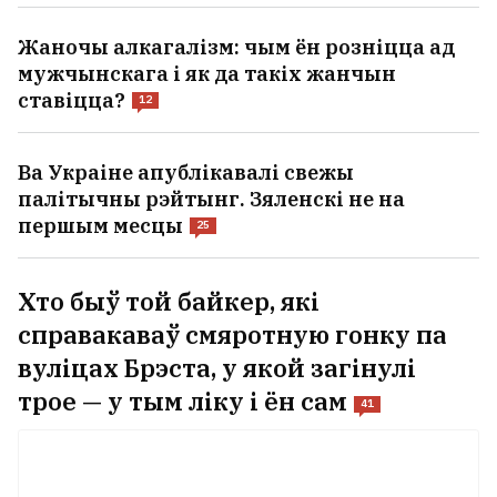
Жаночы алкагалізм: чым ён розніцца ад
мужчынскага і як да такіх жанчын
ставіцца?
12
Ва Украіне апублікавалі свежы
палітычны рэйтынг. Зяленскі не на
першым месцы
25
Хто быў той байкер, які
справакаваў смяротную гонку па
вуліцах Брэста, у якой загінулі
трое — у тым ліку і ён сам
41