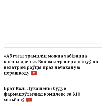
«Аб гэты трамплін можна забівацца
кожны дзень». Вядомы трэнер загінуў на
велатрэніроўцы праз нечаканую
перашкоду
8
Брат Колі Лукашэнкі будуе
фармацэўтычны комплекс за $10
мільёнаў
17