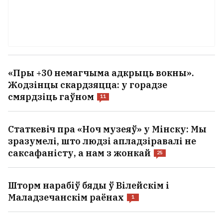
«Пры +30 немагчыма адкрыць вокны».
Жодзінцы скардзяцца: у горадзе
смярдзіць гаўном
11
Статкевіч пра «Ноч музеяў» у Мінску: Мы
зразумелі, што людзі апладзіравалі не
саксафаністу, а нам з жонкай
25
Шторм нарабіў бяды ў Вілейскім і
Маладзечанскім раёнах
1