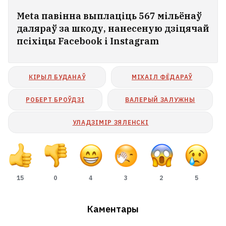
Meta павінна выплаціць 567 мільёнаў
даляраў за шкоду, нанесеную дзіцячай
псіхіцы Facebook і Instagram
КІРЫЛ БУДАНАЎ
МІХАІЛ ФЁДАРАЎ
РОБЕРТ БРОЎДЗІ
ВАЛЕРЫЙ ЗАЛУЖНЫ
УЛАДЗІМІР ЗЯЛЕНСКІ
15
0
4
3
2
5
Каментары