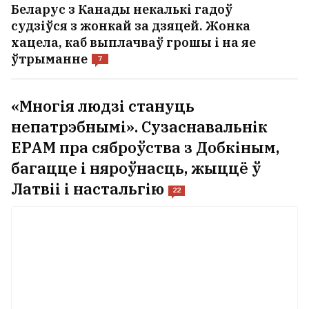
Беларус з Канады некалькі гадоў
судзіўся з жонкай за дзяцей. Жонка
хацела, каб выплачваў грошы і на яе
ўтрыманне
7
«Многія людзі стануць
непатрэбнымі». Сузаснавальнік
EPAM пра сяброўства з Добкіным,
багацце і няроўнасць, жыццё ў
Латвіі і настальгію
22