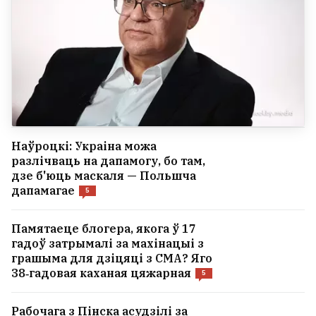
Наўроцкі: Украіна можа
разлічваць на дапамогу, бо там,
дзе б'юць маскаля — Польшча
дапамагае
5
Памятаеце блогера, якога ў 17
гадоў затрымалі за махінацыі з
грашыма для дзіцяці з СМА? Яго
38‑гадовая каханая цяжарная
5
Рабочага з Пінска асудзілі за