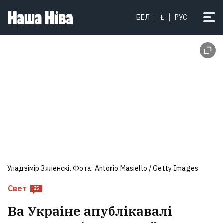
БЕЛ
Ł
РУС
Уладзімір Зяленскі. Фота: Antonio Masiello / Getty Images
Свет
25
Ва Украіне апублікавалі