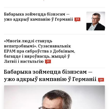
Бабарыка зоймецца бізнэсам —
ужо адкрыў кампанію ў Германіі
19
«Многія людзі стануць
непатрэбнымі». Сузаснавальнік
EPAM пра сяброўства з Добкіным,
багацце і няроўнасць, жыццё ў
Латвіі і настальгію
22
Бабарыка зоймецца бізнэсам —
ужо адкрыў кампанію ў Германіі
19