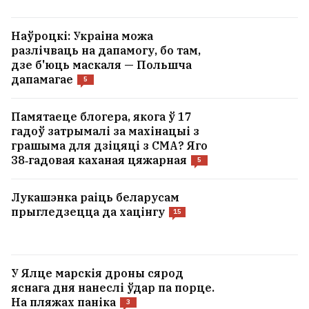
Наўроцкі: Украіна можа
разлічваць на дапамогу, бо там,
дзе б'юць маскаля — Польшча
дапамагае
5
Памятаеце блогера, якога ў 17
гадоў затрымалі за махінацыі з
грашыма для дзіцяці з СМА? Яго
38‑гадовая каханая цяжарная
5
Лукашэнка раіць беларусам
прыгледзецца да хацінгу
15
У Ялце марскія дроны сярод
яснага дня нанеслі ўдар па порце.
На пляжах паніка
3