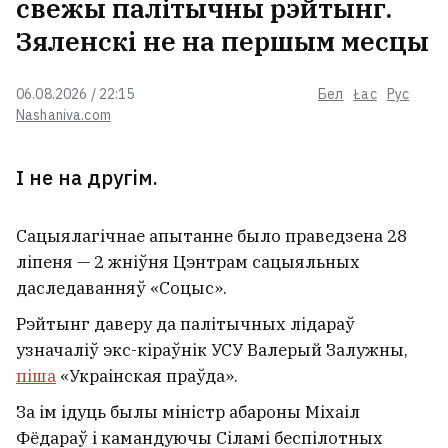
свежы палітычны рэйтынг.
Зяленскі не на першым месцы
06.08.2026 / 22:15
Бел
Łac
Рус
Nashaniva.com
І не на другім.
Сацыялагічнае апытанне было праведзена 28
ліпеня — 2 жніўня Цэнтрам сацыяльных
даследаванняў «Соцыс».
Рэйтынг даверу да палітычных лідараў
узначаліў экс-кіраўнік УСУ Валерый Залужны,
піша
«Украінская праўда».
За ім ідуць былы міністр абароны Міхаіл
Фёдараў і камандуючы Сіламі беспілотных