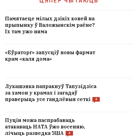
ЦЯПЕР ЧЫТАЮЦЬ
Памятаеце мілых дзікіх коней на
прыпынку ў Валожынскім раёне?
Іх там ужо няма
«Еўраторг» запусціў новы фармат
крам «каля дома»
Лукашэнка папракнуў Тапузідзіса
за хамон у крамах і загадаў
праверыць усе гандлёвыя сеткі
4
Пуцін можа паспрабаваць
атакаваць НАТА ўжо восенню,
лічыць разведка ЗША
4