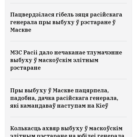
Пацвердзілася гібель зяця расійскага
генерала пры выбуху ў рэстаране ў
Маскве
МЗС Расіі дало нечаканае тлумачэнне
выбуху ў маскоўскім элітным
рэстаране
Пры выбуху ў Маскве пацярпела,
падобна, дачка расійскага генерала,
які камандаваў наступам на Кіеў
Колькасць ахвяр выбуху ў маскоўскім
элітным рэстаране на юбілеі генерала,