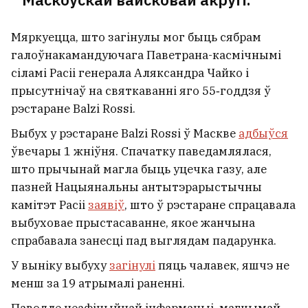
Мяркуецца, што загінулы мог быць сябрам
галоўнакамандуючага Паветрана-касмічнымі
сіламі Расіі генерала Аляксандра Чайко і
прысутнічаў на святкаванні яго 55‑годдзя ў
рэстаране Balzi Rossi.
Выбух у рэстаране Balzi Rossi ў Маскве
адбыўся
ўвечары 1 жніўня. Спачатку паведамлялася,
што прычынай магла быць уцечка газу, але
пазней Нацыянальны антытэрарыстычны
камітэт Расіі
заявіў
, што ў рэстаране спрацавала
выбуховае прыстасаванне, якое жанчына
спрабавала занесці пад выглядам падарунка.
У выніку выбуху
загінулі
пяць чалавек, яшчэ не
менш за 19 атрымалі раненні.