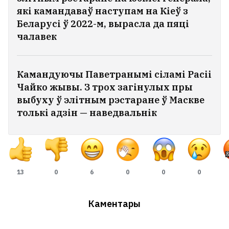
які камандаваў наступам на Кіеў з
Беларусі ў 2022-м, вырасла да пяці
чалавек
Камандуючы Паветранымі сіламі Расіі
Чайко жывы. З трох загінулых пры
выбуху ў элітным рэстаране ў Маскве
толькі адзін — наведвальнік
13
0
6
0
0
0
Каментары