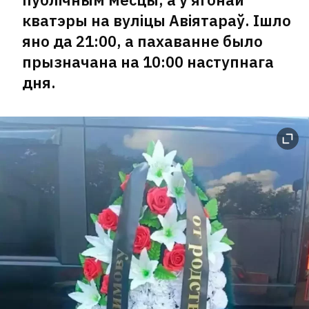
кватэры на вуліцы Авіятараў. Ішло
яно да 21:00, а пахаванне было
прызначана на 10:00 наступнага
дня.