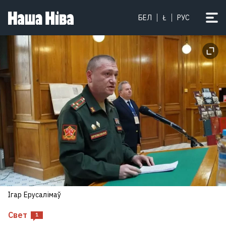
БЕЛ
Ł
РУС
Ігар Ерусалімаў
Свет
1