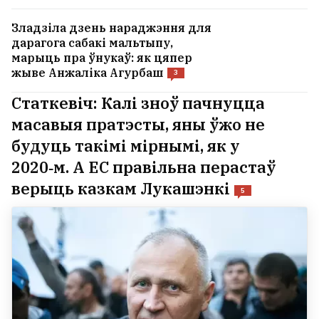
Зладзіла дзень нараджэння для
дарагога сабакі мальтыпу,
марыць пра ўнукаў: як цяпер
жыве Анжаліка Агурбаш
3
Статкевіч: Калі зноў пачнуцца
масавыя пратэсты, яны ўжо не
будуць такімі мірнымі, як у
2020‑м. А ЕС правільна перастаў
верыць казкам Лукашэнкі
5