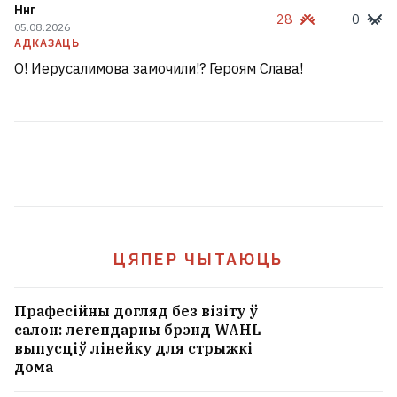
Ннг
28
0
05.08.2026
АДКАЗАЦЬ
О! Иерусалимова замочили!? Героям Слава!
ЦЯПЕР ЧЫТАЮЦЬ
Прафесійны догляд без візіту ў
салон: легендарны брэнд WAHL
выпусціў лінейку для стрыжкі
дома