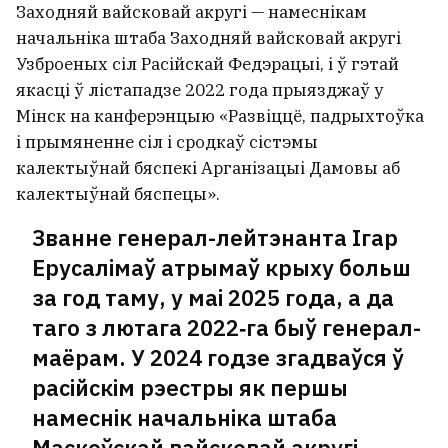
Заходняй вайсковай акругі — намеснікам
начальніка штаба Заходняй вайсковай акругі
Узброеных сіл Расійскай Федэрацыі, і ў гэтай
якасці ў лістападзе 2022 года прыязджаў у
Мінск на канферэнцыю «Развіццё, падрыхтоўка
і прымяненне сіл і сродкаў сістэмы
калектыўнай бяспекі Арганізацыі Дамовы аб
калектыўнай бяспецы».
Званне генерал-лейтэнанта Ігар
Ерусалімаў атрымаў крыху больш
за год таму, у маі 2025 года, а да
таго з лютага 2022‑га быў генерал-
маёрам. У 2024 годзе згадваўся ў
расійскім рэестры як першы
намеснік начальніка штаба
Маскоўскай вайсковай акругі.