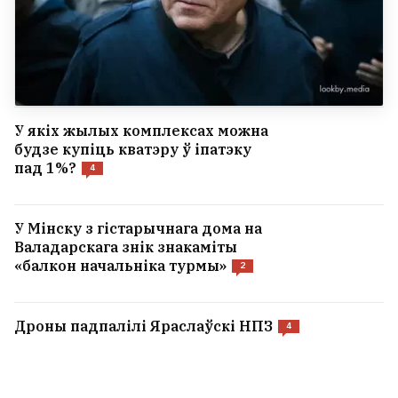
У якіх жылых комплексах можна
будзе купіць кватэру ў іпатэку
пад 1%?
4
У Мінску з гістарычнага дома на
Валадарскага знік знакаміты
«балкон начальніка турмы»
2
Дроны падпалілі Яраслаўскі НПЗ
4