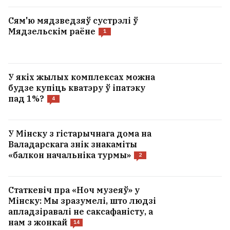
Сям'ю мядзведзяў сустрэлі ў
Мядзельскім раёне
1
У якіх жылых комплексах можна
будзе купіць кватэру ў іпатэку
пад 1%?
4
У Мінску з гістарычнага дома на
Валадарскага знік знакаміты
«балкон начальніка турмы»
2
Статкевіч пра «Ноч музеяў» у
Мінску: Мы зразумелі, што людзі
апладзіравалі не саксафаністу, а
нам з жонкай
14