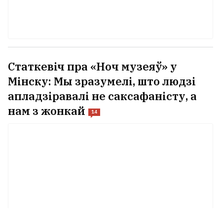
Статкевіч пра «Ноч музеяў» у
Мінску: Мы зразумелі, што людзі
апладзіравалі не саксафаністу, а
нам з жонкай
14