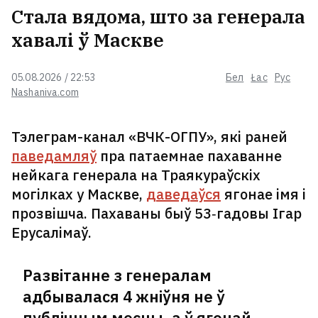
Стала вядома, што за генерала
хавалі ў Маскве
05.08.2026 / 22:53
Бел
Łac
Рус
Nashaniva.com
Тэлеграм-канал «ВЧК-ОГПУ», які раней
паведамляў
пра патаемнае пахаванне
нейкага генерала на Траякураўскіх
могілках у Маскве,
даведаўся
ягонае імя і
прозвішча. Пахаваны быў 53‑гадовы Ігар
Ерусалімаў.
Развітанне з генералам
адбывалася 4 жніўня не ў
публічным месцы, а ў ягонай