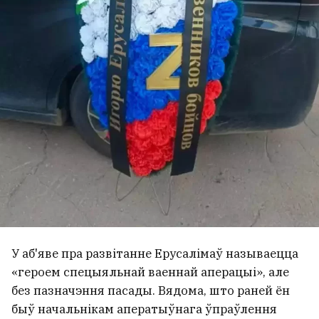
У аб'яве пра развітанне Ерусалімаў называецца
«героем спецыяльнай ваеннай аперацыі», але
без пазначэння пасады. Вядома, што раней ён
быў начальнікам аператыўнага ўпраўлення