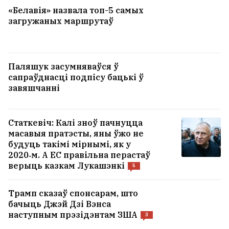
«Белавія» назвала топ-5 самых
загружаных маршрутаў
Паляшук засумняваўся ў
сапраўднасці подпісу бацькі ў
завяшчанні
Статкевіч: Калі зноў пачнуцца
масавыя пратэсты, яны ўжо не
будуць такімі мірнымі, як у
2020‑м. А ЕС правільна перастаў
верыць казкам Лукашэнкі
5
Трамп сказаў спонсарам, што
бачыць Джэй Дзі Вэнса
наступным прэзідэнтам ЗША
3