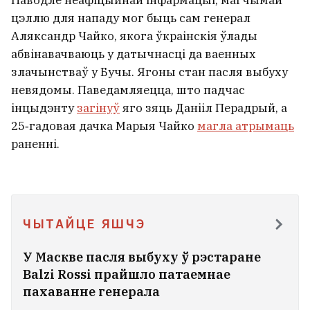
Паводле неафіцыйнай інфармацыі, магчымай
цэллю для нападу мог быць сам генерал
Аляксандр Чайко, якога ўкраінскія ўлады
абвінавачваюць у датычнасці да ваенных
злачынстваў у Бучы. Ягоны стан пасля выбуху
невядомы. Паведамляецца, што падчас
інцыдэнту
загінуў
яго зяць Данііл Перадрый, а
25‑гадовая дачка Марыя Чайко
магла атрымаць
раненні.
ЧЫТАЙЦЕ ЯШЧЭ
У Маскве пасля выбуху ў рэстаране
Balzi Rossi прайшло патаемнае
пахаванне генерала