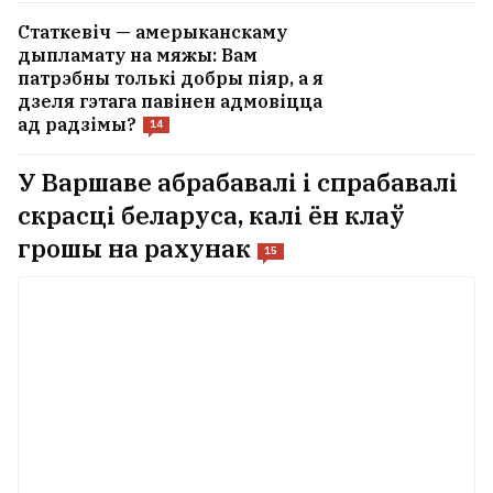
Статкевіч — амерыканскаму
дыпламату на мяжы: Вам
патрэбны толькі добры піяр, а я
дзеля гэтага павінен адмовіцца
ад радзімы?
14
У Варшаве абрабавалі і спрабавалі
скрасці беларуса, калі ён клаў
грошы на рахунак
15