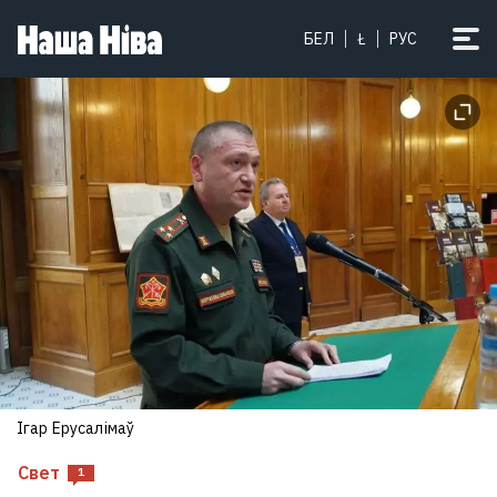
БЕЛ
Ł
РУС
Ігар Ерусалімаў
Свет
1