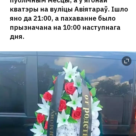
кватэры на вуліцы Авіятараў. Ішло
яно да 21:00, а пахаванне было
прызначана на 10:00 наступнага
дня.