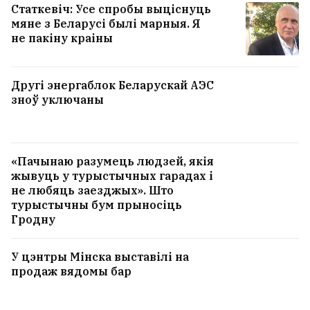
Статкевіч: Усе спробы выціснуць
мяне з Беларусі былі марныя. Я
не пакіну краіны
Другі энергаблок Беларускай АЭС
зноў уключаны
«Пачынаю разумець людзей, якія
жывуць у турыстычных гарадах і
не любяць заезджых». Што
турыстычны бум прыносіць
Гродну
У цэнтры Мінска выставілі на
продаж вядомы бар