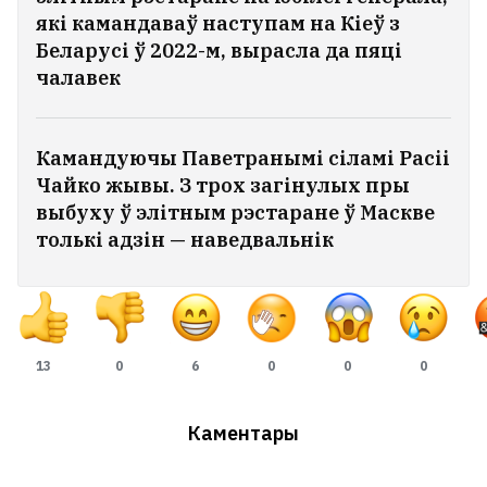
які камандаваў наступам на Кіеў з
Беларусі ў 2022-м, вырасла да пяці
чалавек
Камандуючы Паветранымі сіламі Расіі
Чайко жывы. З трох загінулых пры
выбуху ў элітным рэстаране ў Маскве
толькі адзін — наведвальнік
13
0
6
0
0
0
Каментары