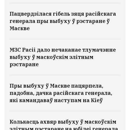
Пацвердзілася гібель зяця расійскага
генерала пры выбуху ў рэстаране ў
Маскве
МЗС Расіі дало нечаканае тлумачэнне
выбуху ў маскоўскім элітным
рэстаране
Пры выбуху ў Маскве пацярпела,
падобна, дачка расійскага генерала,
які камандаваў наступам на Кіеў
Колькасць ахвяр выбуху ў маскоўскім
элітным рэстаране на юбілеі генерала,