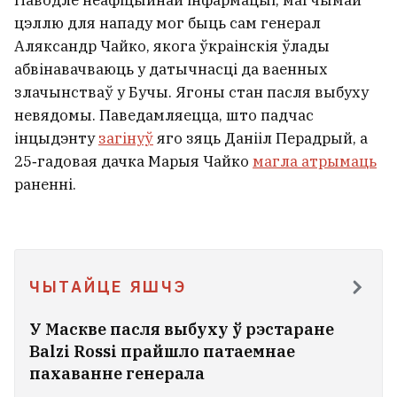
Паводле неафіцыйнай інфармацыі, магчымай
цэллю для нападу мог быць сам генерал
Аляксандр Чайко, якога ўкраінскія ўлады
абвінавачваюць у датычнасці да ваенных
злачынстваў у Бучы. Ягоны стан пасля выбуху
невядомы. Паведамляецца, што падчас
інцыдэнту
загінуў
яго зяць Данііл Перадрый, а
25‑гадовая дачка Марыя Чайко
магла атрымаць
раненні.
ЧЫТАЙЦЕ ЯШЧЭ
У Маскве пасля выбуху ў рэстаране
Balzi Rossi прайшло патаемнае
пахаванне генерала