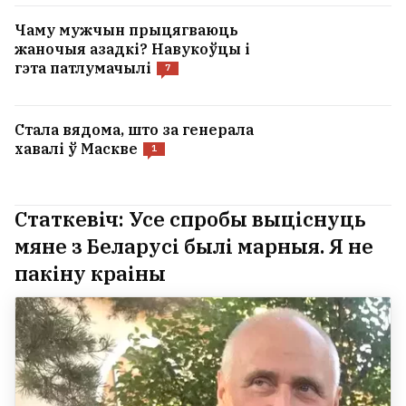
Чаму мужчын прыцягваюць
жаночыя азадкі? Навукоўцы і
гэта патлумачылі
7
Стала вядома, што за генерала
хавалі ў Маскве
1
Статкевіч: Усе спробы выціснуць
мяне з Беларусі былі марныя. Я не
пакіну краіны