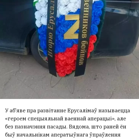
У аб'яве пра развітанне Ерусалімаў называецца
«героем спецыяльнай ваеннай аперацыі», але
без пазначэння пасады. Вядома, што раней ён
быў начальнікам аператыўнага ўпраўлення