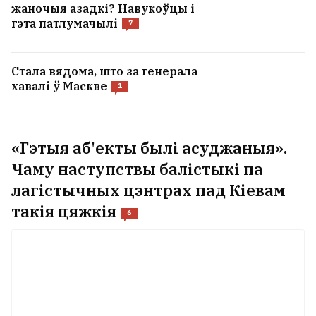
жаночыя азадкі? Навукоўцы і
гэта патлумачылі
7
Стала вядома, што за генерала
хавалі ў Маскве
1
«Гэтыя аб'екты былі асуджаныя».
Чаму наступствы балістыкі па
лагістычных цэнтрах пад Кіевам
такія цяжкія
6