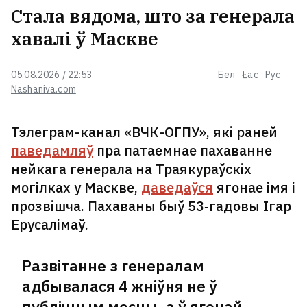
Стала вядома, што за генерала
хавалі ў Маскве
05.08.2026 / 22:53
Бел
Łac
Рус
Nashaniva.com
Тэлеграм-канал «ВЧК-ОГПУ», які раней
паведамляў
пра патаемнае пахаванне
нейкага генерала на Траякураўскіх
могілках у Маскве,
даведаўся
ягонае імя і
прозвішча. Пахаваны быў 53‑гадовы Ігар
Ерусалімаў.
Развітанне з генералам
адбывалася 4 жніўня не ў
публічным месцы, а ў ягонай