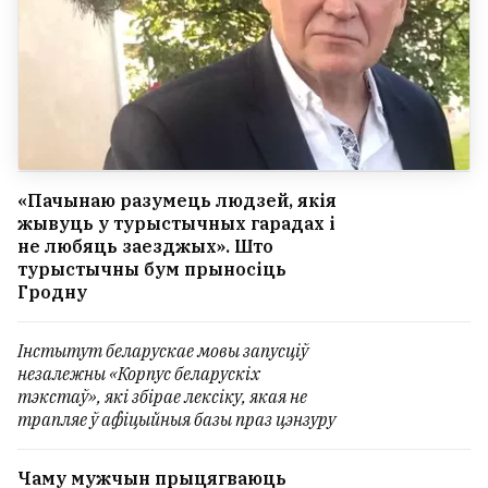
«Пачынаю разумець людзей, якія
жывуць у турыстычных гарадах і
не любяць заезджых». Што
турыстычны бум прыносіць
Гродну
Інстытут беларускае мовы запусціў
незалежны «Корпус беларускіх
тэкстаў», які збірае лексіку, якая не
трапляе ў афіцыйныя базы праз цэнзуру
Чаму мужчын прыцягваюць