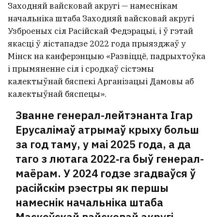
Заходняй вайсковай акругі — намеснікам
начальніка штаба Заходняй вайсковай акругі
Узброеных сіл Расійскай Федэрацыі, і ў гэтай
якасці ў лістападзе 2022 года прыязджаў у
Мінск на канферэнцыю «Развіццё, падрыхтоўка
і прымяненне сіл і сродкаў сістэмы
калектыўнай бяспекі Арганізацыі Дамовы аб
калектыўнай бяспецы».
Званне генерал-лейтэнанта Ігар
Ерусалімаў атрымаў крыху больш
за год таму, у маі 2025 года, а да
таго з лютага 2022‑га быў генерал-
маёрам. У 2024 годзе згадваўся ў
расійскім рэестры як першы
намеснік начальніка штаба
Маскоўскай вайсковай акругі.