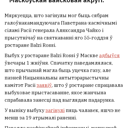
Мяркуецца, што загінулы мог быць сябрам
галоўнакамандуючага Паветрана-касмічнымі
сіламі Расіі генерала Аляксандра Чайко і
прысутнічаў на святкаванні яго 55‑годдзя ў
рэстаране Balzi Rossi.
Выбух у рэстаране Balzi Rossi ў Маскве
адбыўся
ўвечары 1 жніўня. Спачатку паведамлялася,
што прычынай магла быць уцечка газу, але
пазней Нацыянальны антытэрарыстычны
камітэт Расіі
заявіў
, што ў рэстаране спрацавала
выбуховае прыстасаванне, якое жанчына
спрабавала занесці пад выглядам падарунка.
У выніку выбуху
загінулі
пяць чалавек, яшчэ не
менш за 19 атрымалі раненні.