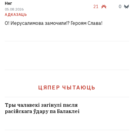
Ннг
21
0
05.08.2026
АДКАЗАЦЬ
О! Иерусалимова замочили!? Героям Слава!
ЦЯПЕР ЧЫТАЮЦЬ
Тры чалавекі загінулі пасля
расійскага ўдару па Балаклеі