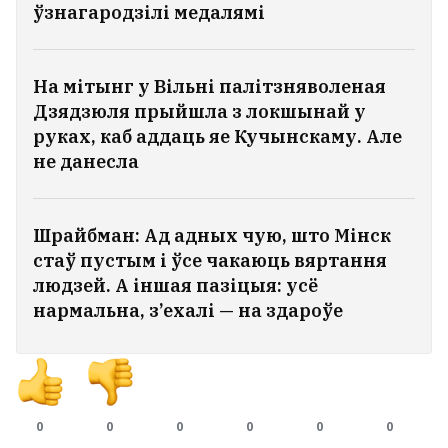
ўзнагародзілі медалямі
На мітынг у Вільні палітзняволеная
Дзядзюля прыйшла з локшынай у
руках, каб аддаць яе Кучынскаму. Але
не данесла
Шрайбман: Ад адных чую, што Мінск
стаў пустым і ўсе чакаюць вяртання
людзей. А іншая пазіцыя: усё
нармальна, з’ехалі — на здароўе
0
0
0
0
0
0