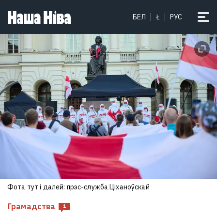
БЕЛ
Ł
РУС
Фота тут і далей: прэс-служба Ціханоўскай
Грамадства
1