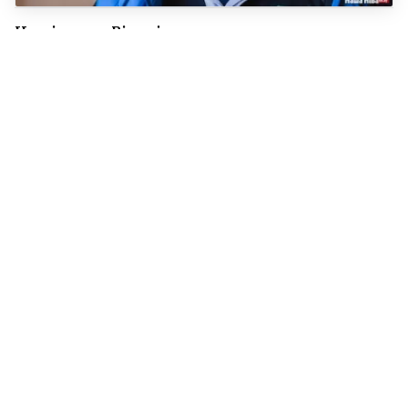
На мітынг у Вільні
палітзняволеная Дзядзюля
прыйшла з локшынай у руках, каб
аддаць яе Кучынскаму. Але не
данесла
10
Святлана Шаціліна патлумачыла,
чаму пакінула пасаду кіраўніцы
Місіі дэмсіл Беларусі ва Украіне
3
«ВКЛ было беларускім настолькі
ж, наколькі Брытанская імперыя
была індыйскай». Хто і як сцёр
«Пагоню» з англамоўнай
Вікіпедыі
31
Актрыса з «Гары Потэра» зарабіла
на «Онліфанс» больш, чым за ўсе