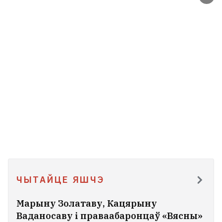
ЧЫТАЙЦЕ ЯШЧЭ
Марыну Золатаву, Кацярыну
Ваданосаву і праваабаронцаў «Вясны»