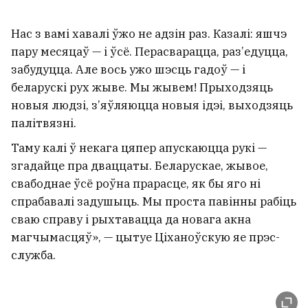
Нас з вамі хавалі ўжо не адзін раз. Казалі: яшчэ
пару месяцаў — і ўсё. Перасварацца, раз’едуцца,
забудуцца. Але вось ужо шэсць гадоў — і
беларускі рух жыве. Мы жывем! Прыходзяць
новыя людзі, з’яўляюцца новыя ідэі, выходзяць
палітвязні.
Таму калі ў некага цяпер апускаюцца рукі —
згадайце пра дваццаты. Беларускае, жывое,
свабоднае ўсё роўна прарасце, як бы яго ні
спрабавалі задушыць. Мы проста павінны рабіць
сваю справу і рыхтавацца да новага акна
магчымасцяў», — цытуе Ціханоўскую яе прэс-
служба.