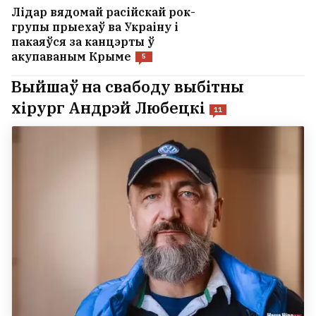
Лідар вядомай расійскай рок-
групы прыехаў ва Украіну і
пакаяўся за канцэрты ў
акупаваным Крыме
5
Выйшаў на свабоду выбітны
хірург Андрэй Любецкі
11