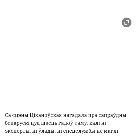
Са сцэны Ціханоўская нагадала пра сапраўдны
беларускі цуд шэсць гадоў таму, калі ні
эксперты, ні ўлады, ні спецслужбы не маглі