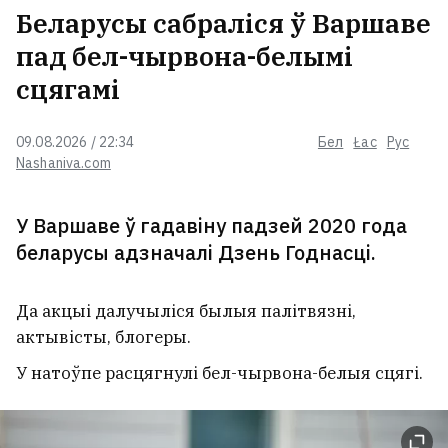
Беларусы сабраліся ў Варшаве
пад бел-чырвона-белымі
сцягамі
09.08.2026 / 22:34
Бел
Łac
Рус
Nashaniva.com
У Варшаве ў гадавіну падзей 2020 года
беларусы адзначалі Дзень Годнасці.
Да акцыі далучыліся былыя палітвязні,
актывісты, блогеры.
У натоўпе расцягнулі бел-чырвона-белыя сцягі.