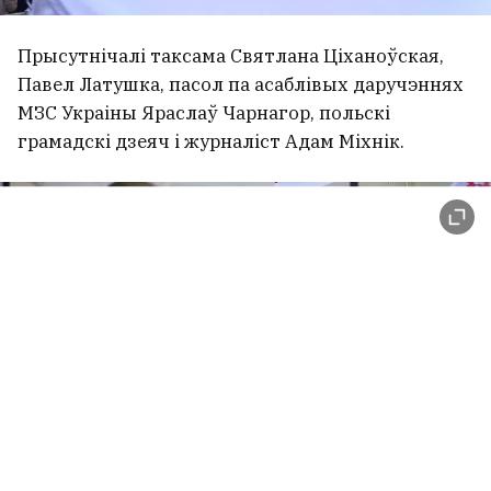
Прысутнічалі таксама Святлана Ціханоўская,
Павел Латушка, пасол па асаблівых даручэннях
МЗС Украіны Яраслаў Чарнагор, польскі
грамадскі дзеяч і журналіст Адам Міхнік.