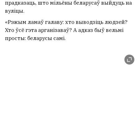
прадказаць, што мільёны беларусаў выйдуць на
вуліцы.
«Рэжым ламаў галаву: хто выводзіць людзей?
Хто ўсё гэта арганізаваў? А адказ быў вельмі
просты: беларусы самі.