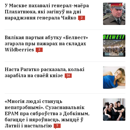
У Маскве пахавалі генерал-маёра
Плахатнюка, які загінуў на дні
нараджэння генерала Чайко
2
Вялікая партыя абутку «Белвест»
згарэла пры пажарах на складах
Wildberries
2
Наста Рагатко расказала, колькі
зарабіла на сваёй кнізе
16
Інфанціна выбачыўся за памылку,
але застаўся прэзідэнтам ФІФА
3
«Многія людзі стануць
непатрэбнымі». Сузаснавальнік
EPAM пра сяброўства з Добкіным,
багацце і няроўнасць, жыццё ў
Латвіі і настальгію
7