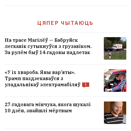
У цэнтры Мінска выставілі на продаж
вядомы бар
ЦЯПЕР ЧЫТАЮЦЬ
«Не абавязаныя». Страхавая кампанія
адмовіла беларусу ў падаўжэнні поліса
На трасе Магілёў — Бабруйск
легкавік сутыкнуўся з грузавіком.
пасля буйной выплаты
5
За рулём быў 14‑гадовы падлетак
Спёка. Як перажыць і як паводзіць сябе ў
«У іх хвароба. Яны вар’яты».
такое надвор'е?
1
Трамп паздзекаваўся з
уладальнікаў электрамабіляў
1
Чаму мужчын прыцягваюць
жаночыя азадкі? Навукоўцы і
27‑гадовага мінчука, якога шукалі
гэта патлумачылі
10 дзён, знайшлі мёртвым
33