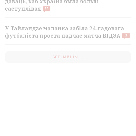
даваць, каб Украіна была больш
саступлівая
14
У Тайландзе маланка забіла 24‑гадовага
футбаліста проста падчас матча ВІДЭА
2
УСЕ НАВІНЫ →