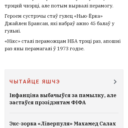
Статкевіч: Усе спробы выціснуць
трэцяй чвэрці, але потым вырвалі перамогу.
мяне з Беларусі былі марныя. Я не
Героем сустрэчы стаў гулец «Нью-Ёрка»
пакіну краіну
17
Джайлен Брансан, які набраў ажно 45 балаў у
гульні.
«Нікс» сталі пераможцам НБА трэці раз, апошні
раз яны перамагалі ў 1973 годзе.
ЧЫТАЙЦЕ ЯШЧЭ
Інфанціна выбачыўся за памылку, але
застаўся прэзідэнтам ФІФА
У Беларусі ўжо +30°С
Экс-зорка «Ліверпуля» Махамед Салах