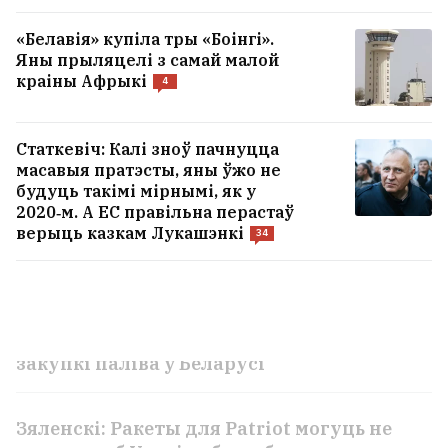
«Белавія» купіла тры «Боінгі».
Яны прыляцелі з самай малой
краіны Афрыкі
4
Статкевіч: Калі зноў пачнуцца
масавыя пратэсты, яны ўжо не
будуць такімі мірнымі, як у
2020‑м. А ЕС правільна перастаў
«Гэтыя аб'екты былі асуджаныя». Чаму
верыць казкам Лукашэнкі
34
наступствы балістыкі па лагістычных
цэнтрах пад Кіевам такія цяжкія
10
У ліпені Расія яшчэ больш павялічыла
закупкі паліва ў Беларусі
Зяленскі: Ракеты для Patriot могуць не