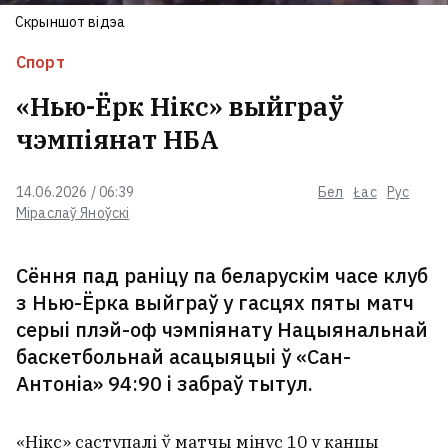
На трасе Магілёў — Бабруйск
Скрыншот відэа
легкавік сутыкнуўся з грузавіком.
За рулём быў 14‑гадовы падлетак
Спорт
«Нью-Ёрк Нікс» выйграў
«У іх хвароба. Яны вар’яты».
чэмпіянат НБА
Трамп паздзекаваўся з
уладальнікаў электрамабіляў
1
14.06.2026 / 06:39
Бел
Łac
Рус
Міраслаў Яноўскі
27‑гадовага мінчука, якога шукалі
10 дзён, знайшлі мёртвым
Сёння пад раніцу па беларускім часе клуб
з Нью-Ёрка выйграў у гасцях пяты матч
серыі плэй-оф чэмпіянату Нацыянальнай
У Маскве пахавалі генерал-маёра
баскетбольнай асацыяцыі ў «Сан-
Плахатнюка, які загінуў на дні
Антоніа» 94:90 і забраў тытул.
нараджэння генерала Чайко
2
«Нікс» саступалі ў матчы мінус 10 у канцы