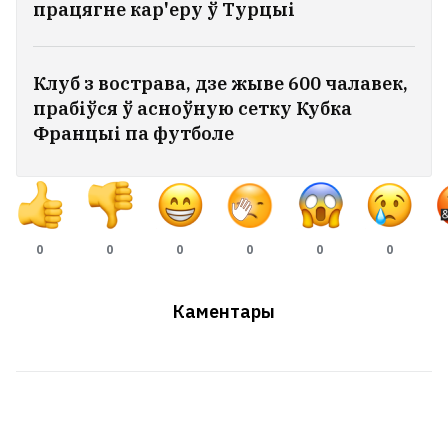
працягне кар'еру ў Турцыі
Клуб з вострава, дзе жыве 600 чалавек,
прабіўся ў асноўную сетку Кубка
Францыі па футболе
0
0
0
0
0
0
Каментары
«Пачынаю разумець людзей, якія
жывуць у турыстычных гарадах і не
любяць заезджых». Што турыстычны
бум прыносіць Гродну
3