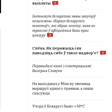
выплаты
5
Інстытут беларускае мовы запусціў
незалежны «Корпус беларускіх
тэкстаў», які збірае лексіку, якая не
трапляе ў афіцыйныя базы праз
цэнзуру
2
Спёка. Як перажыць і як
паводзіць сябе ў такое надвор'е?
1
Перавыдалі казкі з ілюстрацыямі
Валерыя Славука
На выходных у Мінску зменяць
маршрут аднаго трамвая, а іншы
скасуюць
Учора ў Беларусі было +38°C