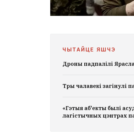
ЧЫТАЙЦЕ ЯШЧЭ
Дроны падпалілі Ярасл
Тры чалавекі загінулі п
«Гэтыя аб'екты былі ас
лагістычных цэнтрах па