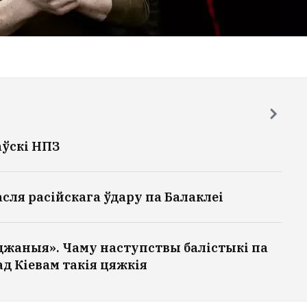
аўскі НПЗ
асля расійскага ўдару па Балаклеі
уджаныя». Чаму наступствы балістыкі па
д Кіевам такія цяжкія