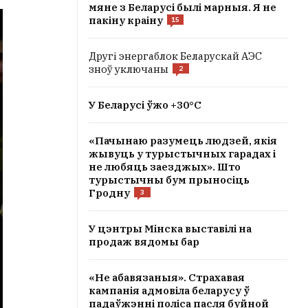
мяне з Беларусі былі марныя. Я не
пакіну краіну
15
Другі энергаблок Беларускай АЭС
зноў уключаны
2
У Беларусі ўжо +30°С
«Пачынаю разумець людзей, якія
жывуць у турыстычных гарадах і
не любяць заезджых». Што
турыстычны бум прыносіць
Гродну
3
У цэнтры Мінска выставілі на
продаж вядомы бар
«Не абавязаныя». Страхавая
кампанія адмовіла беларусу ў
падаўжэнні поліса пасля буйной