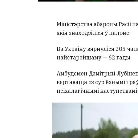
Міністэрства абароны Расіі п
якія знаходзіліся ў палоне
Ва Украіну вярнуліся 205 ча
найстарэйшаму — 62 гады.
Амбудсмен Дзмітрый Лубінец 
вяртаюцца «з сур’ёзнымі тра
псіхалагічнымі наступствамі