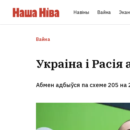
Навіны
Вайна
Экан
Вайна
Украіна і Расі
Абмен адбыўся па схеме 205 на 