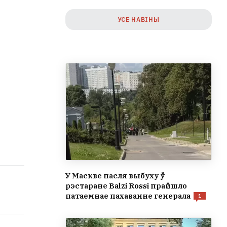
УСЕ НАВІНЫ
У Маскве пасля выбуху ў
рэстаране Balzi Rossi прайшло
патаемнае пахаванне генерала
1