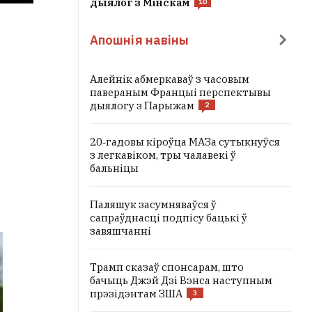
дыялог з Мінскам
10
Апошнія навіны
Алейнік абмеркаваў з часовым
павераным Францыі перспектывы
дыялогу з Парыжам
2
20‑гадовы кіроўца МАЗа сутыкнуўся
з легкавіком, тры чалавекі ў
бальніцы
Паляшук засумняваўся ў
сапраўднасці подпісу бацькі ў
завяшчанні
Трамп сказаў спонсарам, што
бачыць Джэй Дзі Вэнса наступным
прэзідэнтам ЗША
3