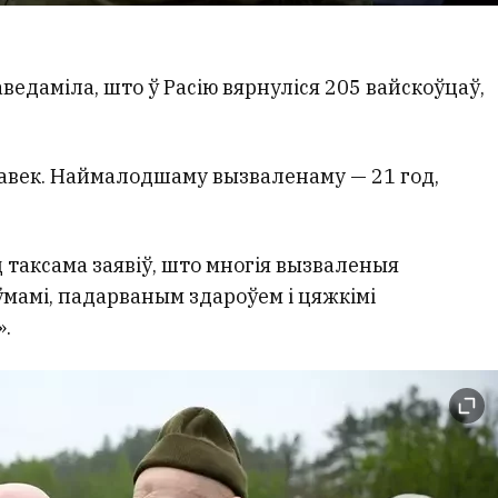
аведаміла, што ў Расію вярнуліся 205 вайскоўцаў,
лавек. Наймалодшаму вызваленаму — 21 год,
таксама заявіў, што многія вызваленыя
ўмамі, падарваным здароўем і цяжкімі
».