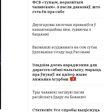
ФСБ «тупым, неразвітым
чалавекам». А пасля даказваў, што
гэта ён пра сябе
Двухгадовы хлопчык праваліўся ў
каналізацыйны люк, гуляючы з
бацькамі
Вызвалілі асуджанага на сем сутак
ўдзельніка з’езду пад Расонамі
Зладзіла дзень нараджэння для
дарагога сабакі мальтыпу, марыць
пра ўнукаў: як цяпер жыве
Анжаліка Агурбаш
4
Тры чалавекі загінулі пасля
расійскага ўдару па Балаклеі
Статкевіч: Усе спробы выціснуць