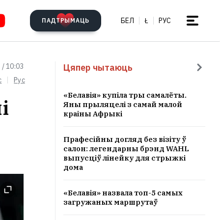
БЕЛ
Ł
РУС
ПАДТРЫМАЦЬ
Цяпер чытаюць
 / 10:03
c
Рус
«Белавія» купіла тры самалёты.
і
Яны прыляцелі з самай малой
краіны Афрыкі
Прафесійны догляд без візіту ў
салон: легендарны брэнд WAHL
выпусціў лінейку для стрыжкі
дома
«Белавія» назвала топ-5 самых
загружаных маршрутаў