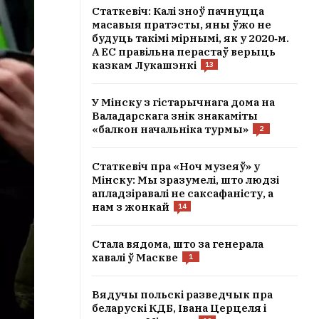
Статкевіч: Калі зноў пачнуцца
масавыя пратэсты, яны ўжо не
будуць такімі мірнымі, як у 2020‑м.
А ЕС правільна перастаў верыць
казкам Лукашэнкі
13
У Мінску з гістарычнага дома на
Валадарскага знік знакаміты
«балкон начальніка турмы»
2
Статкевіч пра «Ноч музеяў» у
Мінску: Мы зразумелі, што людзі
апладзіравалі не саксафаністу, а
нам з жонкай
14
Стала вядома, што за генерала
хавалі ў Маскве
1
Вядучы польскі разведчык пра
беларускі КДБ, Івана Церцеля і