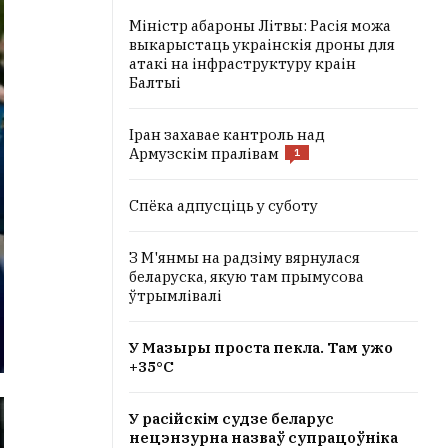
Міністр абароны Літвы: Расія можа
выкарыстаць украінскія дроны для
атакі на інфраструктуру краін
Балтыі
Іран захавае кантроль над
Армузскім пралівам
1
Спёка адпусціць у суботу
З М'янмы на радзіму вярнулася
беларуска, якую там прымусова
ўтрымлівалі
У Мазыры проста пекла. Там ужо
+35°C
У расійскім судзе беларус
нецэнзурна назваў супрацоўніка