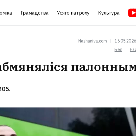
оміка
Грамадства
Усяго патроху
Культура
Nashaniva.com
15.05.2026
Бел
Ła
я абмяняліся палонным
205.