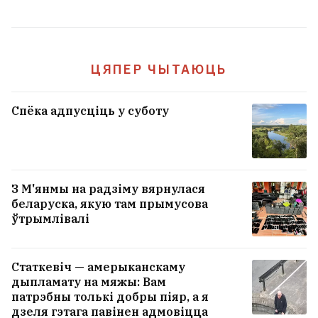
ЦЯПЕР ЧЫТАЮЦЬ
Спёка адпусціць у суботу
З М'янмы на радзіму вярнулася
беларуска, якую там прымусова
ўтрымлівалі
Статкевіч — амерыканскаму
дыпламату на мяжы: Вам
патрэбны толькі добры піяр, а я
дзеля гэтага павінен адмовіцца