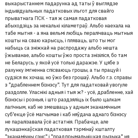
У Гомелі мужчына напаў з нажом на
выкарыстаннем падарунка ад таты ў выглядзе
двух чалавек. Яго затрымалі вайскоўцы
індывідуальных падатковых ільгот для свайго
1
прыватнага ПСК - тая ж самая падатковая
абыходзіць за некалькі кіламетраў. Альбо наехала на
Нямецкі фермер выразаў на кукурузным
табе мытня - а яна вельмі любіць пералічваць мытныя
полі Пуціна і Трампа
7
кошты на сваю карысць, і пляваць, што ты мог
набыць са зніжкай на распродажу альбо нешта
ўжыванае, альбо кошты ўжо проста знізіліся, бо там
У Мінску спынілі дзейнасць фінансавай
не Беларусь, у якой усё толькі даражэе. У цябе з
піраміды, якая існавала чатыры гады
3
рахунку імгненна спісваюць грошы, а ты працуй і
судзіся як хочаш, но ўжо без грошаў. Альбо г.з. справы
з "драбленнем бізнэсу". Тут для падатковай увогуле
УСЕ НАВІНЫ →
раздолле. Уласнікі адныя і тыя ж? - усё, драбленне, хай
бізнэсы і розныя, і што раздзяліць іх было цалкам
лагічным, каб не змешваць у адным эканамічным
суб'екце ўсё магчымае і каб няўдача аднаго бізнэсу
не паралізавала ўсё астатнія. Прабачце, але
лукашэнкаўская падатковая тэрмінаў кшталту
"эканамічны сэнс" і "прадпрымальніцкая рызыка" ня