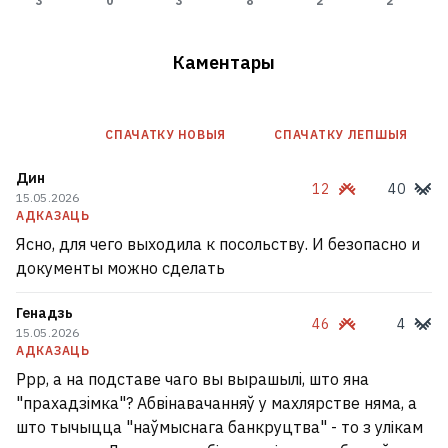
3
0
3
8
2
2
антыкварную зброю
5
Каментары
СПАЧАТКУ НОВЫЯ
СПАЧАТКУ ЛЕПШЫЯ
Дин
12
40
15.05.2026
АДКАЗАЦЬ
Ясно, для чего выходила к посольству. И безопасно и
документы можно сделать
Генадзь
46
4
15.05.2026
АДКАЗАЦЬ
У Светлагорскім раёне тры
Ppp, а на подставе чаго вы вырашылi, што яна
чалавекі загінулі пасля
"прахадзiмка"? Абвiнавачанняў у махлярстве няма, а
сутыкнення легкавіка з
што тычыцца "наўмыснага банкруцтва" - то з улікам