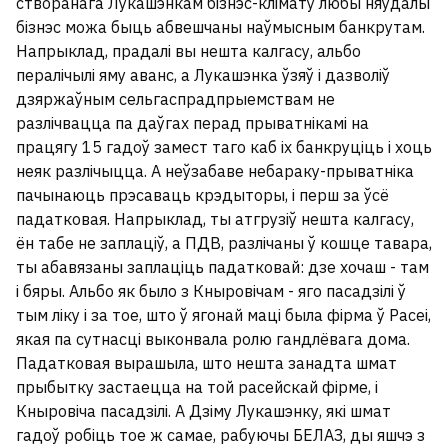
створанага Лукашэнкам бізнэс-клімату любы няўдалы
бензавозам
бізнэс можа быць абвешчаны наўмысным банкрутам.
Напрыклад, прадалі вы нешта калгасу, альбо
пералічылі яму аванс, а Лукашэнка ўзяў і дазволіў
дзяржаўным сельгаспрадпрыемствам не
разлічвацца па даўгах перад прыватнікамі на
працягу 15 гадоў замест таго каб іх банкруціць і хоць
неяк разлічыцца. А неўзабаве небараку-прыватніка
пачынаюць прэсаваць крэдыторы, і перш за ўсё
падатковая. Напрыклад, ты атгрузіў нешта калгасу,
ён табе не заплаціў, а ПДВ, разлічаны ў кошце тавара,
ты абавязаны заплаціць падатковай: дзе хочаш - там
і бяры. Альбо як было з Кныровічам - яго пасадзілі ў
тым ліку і за тое, што ў ягонай маці была фірма ў Расеі,
якая па сутнасці выконвала ролю гандлёвага дома.
Падатковая вырашыла, што нешта занадта шмат
Памёр футбольны калекцыянер, які
прыбытку застаецца на той расейскай фірме, і
апранаў моладзь у майкі з Лукашэнкам
1
Кныровіча пасадзілі. А Дзіму Лукашэнку, які шмат
гадоў робіць тое ж самае, рабуючы БЕЛАЗ, ды яшчэ з