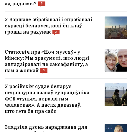
ад радзімы?
3
У Варшаве абрабавалі і спрабавалі
скрасці беларуса, калі ён клаў
грошы на рахунак
3
Статкевіч пра «Ноч музеяў» у
Мінску: Мы зразумелі, што людзі
апладзіравалі не саксафаністу, а
нам з жонкай
3
У расійскім судзе беларус
нецэнзурна назваў супрацоўніка
ФСБ «тупым, неразвітым
чалавекам». А пасля даказваў,
што гэта ён пра сябе
Зладзіла дзень нараджэння для