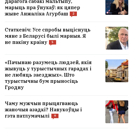
дарагога сабакі мальтыпу,
марыць пра ўнукаў: як цяпер
жыве Анжаліка Агурбаш
2
Статкевіч: Усе спробы выціснуць
мяне з Беларусі былі марныя. Я
не пакіну краіну
5
«Пачынаю разумець людзей, якія
жывуць у турыстычных гарадах і
не любяць заезджых». Што
турыстычны бум прыносіць
Гродну
Чаму мужчын прыцягваюць
жаночыя азадкі? Навукоўцы і
гэта патлумачылі
9