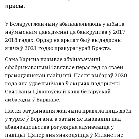
Палякі ўсё часцей не
прэсы.
прапускаюць да сябе беларусаў
на аўтамабілях. Вось у чым
У Беларусі жанчыну абвінавачваюць у нібыта
праблема
9
наўмысным давядзенні да банкруцтва ў 2017—
2018 гадах. Ордар на арышт быў выдадзены
яшчэ ў 2021 годзе пракуратурай Брэста.
Сама Карынa называе абвінавачанні
сфабрыкаванымі і звязвае пераслед са сваёй
грамадзянскай пазіцыяй. Пасля выбараў 2020
года яна ўдзельнічала ў акцыях падтрымкі
Святланы Ціханоўскай каля беларускай
амбасады ў Варшаве.
Пасля затрымання жанчына правяла пяць дзён
у турме ў Бергама, а затым яе вызвалілі пад
абавязацельства рэгулярна адзначацца ў
паліцыі. Цяпер яна знаходзіцца ў Мілане і не