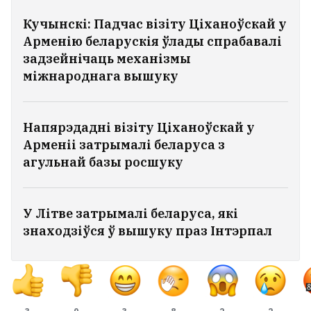
больш за тыдзень
15
Кучынскі: Падчас візіту Ціханоўскай у
Арменію беларускія ўлады спрабавалі
У Падмаскоўі загарэўся галоўны
задзейнічаць механізмы
навуковы інстытут «Раскосмаса»
міжнароднага вышуку
3
Архітэктар і сузаснавальнік бюро
Напярэдадні візіту Ціханоўскай у
Zrobim architects Андрусь Бездар
Арменіі затрымалі беларуса з
выйшаў з СІЗА
8
агульнай базы росшуку
Пентагон рыхтуе новую ядзерную
У Літве затрымалі беларуса, які
стратэгію на выпадак вайны з Кітаем або
Расіяй
знаходзіўся ў вышуку праз Інтэрпал
Жыхар Бабруйска знайшоў у
кватэры свайго дзядзькі