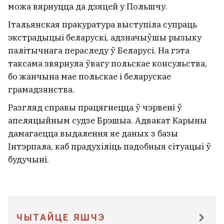
«Экстрэмісцкім» прызналі сайт
можа вярнуцца да дзяцей у Польшчу.
тэлеканала «Еўраньюс»
8
Італьянская пракуратура выступіла супраць
экстрадыцыі беларускі, адзначыўшы рызыку
палітычнага пераследу ў Беларусі. На гэта
таксама звярнула ўвагу польскае консульства,
бо жанчына мае польскае і беларускае
грамадзянства.
Разгляд справы працягнецца ў чэрвені ў
апеляцыйным судзе Брэшыа. Адвакат Карыны
дамагаецца выдалення яе даных з базы
Інтэрпала, каб прадухіліць падобныя сітуацыі ў
будучыні.
На беларуска-літоўскай мяжы група
мігрантаў выйшла з тунэля і напала на
ЧЫТАЙЦЕ ЯШЧЭ
памежнікаў. У Літве гэта замоўчвалі