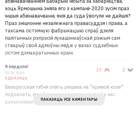
абвінавачваннем Бабарыкі нібыта за хабарніцтва,
хоць Ярмошына зняла яго з кампаніі-2020 зусім праз
іншыя абвінавачванні, якія да суда ўвогуле не дайшлі?
Праз знішчэнне незалежнага правасуддзя і права, а
таксама сістэмную фабрыкацыю спраў дзеля
палітычных рэпрэсій лукашэнкаўскай рэжым сам
стварыў свой адмоўны імідж у вачах судзебных
сістэм дэмакратычных краін.
Я пердоле!
10
2
15.05.2026
АДКАЗАЦЬ
Белорусская гэбня опять решила на "кривой козе"
подъехать, мол, 'экакамичэски злачынец' у нас
ПАКАЗАЦЬ УСЕ КАМЕНТАРЫ
разыскивается...