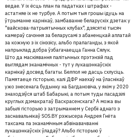
ведае. У іх ёсць план па падатках і штрафах -
астатняе іх не турбуе. А потым тыя грошы ідуць на
ўтрыманне карнікаў, замбаванне беларускіх дзетак у
"вайскова-патрыятычных клубах", дзясяткі тысяч
камераў сачэння за беларусамі з абаненцкай аплатай
за кожную з іх сінэзісу, альбо прапаганды, з якой
напрыклад добра ўзбагачаецца Ганна Сялук.
Што да маскіявання палітычных прэтэнзій пад
выглядам эканамічных - тут у лукашэнкаўскіх
карнікаў досвед багаты. Белпол не дасць схлусіць.
Памятаеце гісторыю, калі ДФР наехаў на ўласнікаў
ужо знесенага будынку на Багдановіча, у якім у 2020
знаходзіўся штаб Бабарыкі, а потым туды пасадзілі
круглых дэмакратаў Васкрасенскага? А можа вы
забылі гісторыю з затрыманнем у Сербіі аднаго з
заснавальнікаў SOS.BY рэжысера Андрея Гнёта
таксама па эканамічным абвінавачванні
лукашэнкаўскіх ўладаў? Альбо гісторыю ў