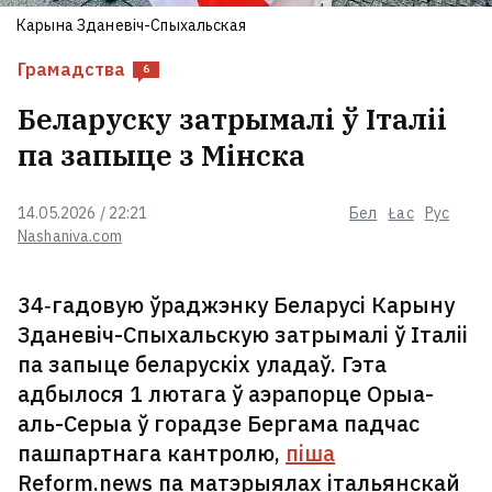
Мінску махляры прымусілі
Карына Зданевіч-Спыхальская
астрыгчы сабе валасы
Грамадства
6
Статкевіч — амерыканскаму
Беларуску затрымалі ў Італіі
дыпламату на мяжы: Вам
па запыце з Мінска
патрэбны толькі добры піяр, а я
дзеля гэтага павінен адмовіцца
ад радзімы?
3
14.05.2026 / 22:21
Бел
Łac
Рус
Nashaniva.com
У Варшаве абрабавалі і спрабавалі
скрасці беларуса, калі ён клаў
34‑гадовую ўраджэнку Беларусі Карыну
грошы на рахунак
3
Зданевіч-Спыхальскую затрымалі ў Італіі
па запыце беларускіх уладаў. Гэта
У Мазыры проста пекла. Там ужо
адбылося 1 лютага ў аэрапорце Орыа-
+35°C
аль-Серыа ў горадзе Бергама падчас
пашпартнага кантролю,
піша
Reform.news па матэрыялах італьянскай