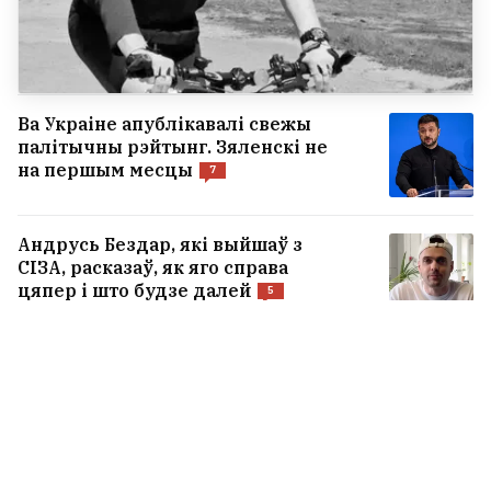
Ва Украіне апублікавалі свежы
палітычны рэйтынг. Зяленскі не
на першым месцы
7
Андрусь Бездар, які выйшаў з
СІЗА, расказаў, як яго справа
цяпер і што будзе далей
5
Выйшаў трэці сезон любімага
беларусамі серыяла пра шляхту
— вось чым здзіўляе «1670». Там
зняліся і беларусы
3