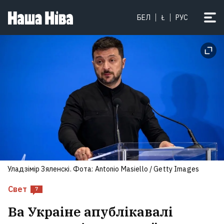
БЕЛ
Ł
РУС
Уладзімір Зяленскі. Фота: Antonio Masiello / Getty Images
Свет
7
Ва Украіне апублікавалі