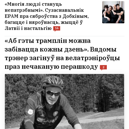
«Многія людзі стануць
непатрэбнымі». Сузаснавальнік
EPAM пра сяброўства з Добкіным,
багацце і няроўнасць, жыццё ў
Латвіі і настальгію
16
«Аб гэты трамплін можна
забівацца кожны дзень». Вядомы
трэнер загінуў на велатрэніроўцы
праз нечаканую перашкоду
2