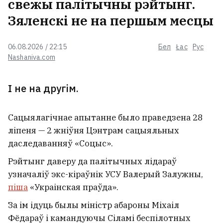
свежы палітычны рэйтынг.
Зяленскі не на першым месцы
06.08.2026 / 22:15
Бел
Łac
Рус
Nashaniva.com
І не на другім.
Сацыялагічнае апытанне было праведзена 28
ліпеня — 2 жніўня Цэнтрам сацыяльных
даследаванняў «Соцыс».
Рэйтынг даверу да палітычных лідараў
узначаліў экс-кіраўнік УСУ Валерый Залужны,
піша
«Украінская праўда».
За ім ідуць былы міністр абароны Міхаіл
Фёдараў і камандуючы Сіламі беспілотных