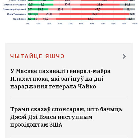
ЧЫТАЙЦЕ ЯШЧЭ
У Маскве пахавалі генерал-маёра
Плахатнюка, які загінуў на дні
нараджэння генерала Чайко
Трамп сказаў спонсарам, што бачыць
Джэй Дзі Вэнса наступным
прэзідэнтам ЗША