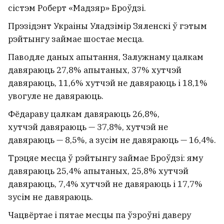
сістэм Роберт «Мадзяр» Броўдзі.
Прэзідэнт Украіны Уладзімір Зяленскі ў гэтым
рэйтынгу займае шостае месца.
Паводле даных апытання, Залужнаму цалкам
давяраюць 27,8% апытаных, 37% хутчэй
давяраюць, 11,6% хутчэй не давяраюць і 18,1%
увогуле не давяраюць.
Фёдараву цалкам давяраюць 26,8%,
хутчэй давяраюць — 37,8%, хутчэй не
давяраюць — 8,5%, а зусім не давяраюць — 16,4%.
Трэцяе месца ў рэйтынгу займае Броўдзі: яму
давяраюць 25,4% апытаных, 25,8% хутчэй
давяраюць, 7,4% хутчэй не давяраюць і 17,7%
зусім не давяраюць.
Чацвёртае і пятае месцы па ўзроўні даверу