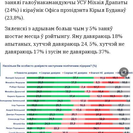
занялі галоўнакамандуючы УСУ Міхаіл Драпаты
(24%) і кіраўнік Офіса прэзідэнта Кірыл Буданаў
(23,8%).
Зяленскі з адрывам больш чым у 5% заняў
шостае месца ў рэйтынгу. Яму давяраюць 18%
апытаных, хутчэй давяраюць 24, 5%, хутчэй не
давяраюць 17% і зусім не давяраюць 37%.