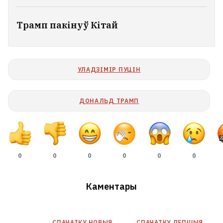
Статкевіч: Усе спробы выціснуць
мяне з Беларусі былі марныя. Я не
Трамп пакінуў Кітай
пакіну краіну
17
УЛАДЗІМІР ПУЦІН
ДОНАЛЬД ТРАМП
0
0
0
0
0
0
Каментары
У Беларусі ўжо +30°С
СПАЧАТКУ НОВЫЯ
СПАЧАТКУ ЛЕПШЫЯ