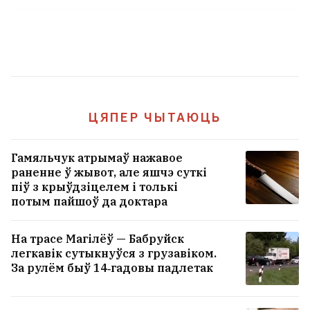
ЦЯПЕР ЧЫТАЮЦЬ
Гамяльчук атрымаў нажавое
раненне ў жывот, але яшчэ суткі
піў з крыўдзіцелем і толькі
потым пайшоў да доктара
Чаму мужчын прыцягваюць
На трасе Магілёў — Бабруйск
жаночыя азадкі? Навукоўцы і
легкавік сутыкнуўся з грузавіком.
гэта патлумачылі
За рулём быў 14‑гадовы падлетак
34