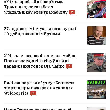
«У іх хвароба. Яны вар’яты».
Трамп паздзекаваўся з
уладальнікаў электрамабіляў
2
27‑гадовага мінчука, якога шукалі
10 дзён, знайшлі мёртвым
У Маскве пахавалі генерал-маёра
Плахатнюка, які загінуў на дні
нараджэння генерала Чайко
2
Інфанціна выбачыўся за памылку, але
застаўся прэзідэнтам ФІФА
3
Вялікая партыя абутку «Белвест»
згарэла пры пажарах на складах
Wildberries
2
«Гэтыя аб'екты былі асуджаныя». Чаму
наступствы балістыкі па лагістычных
цэнтрах пад Кіевам такія цяжкія
10
Наста Рагатко расказала, колькі