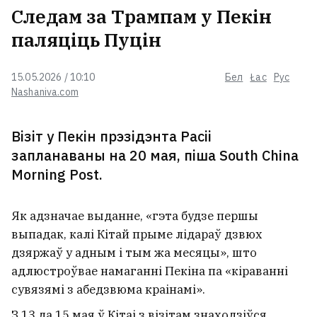
Следам за Трампам у Пекін
Гамяльчук атрымаў нажавое
раненне ў жывот, але яшчэ суткі
паляціць Пуцін
піў з крыўдзіцелем і толькі
потым пайшоў да доктара
15.05.2026 / 10:10
Бел
Łac
Рус
Nashaniva.com
На трасе Магілёў — Бабруйск
легкавік сутыкнуўся з грузавіком.
За рулём быў 14‑гадовы падлетак
Візіт у Пекін прэзідэнта Расіі
запланаваны на 20 мая, піша South China
Morning Post.
«У іх хвароба. Яны вар’яты».
Трамп паздзекаваўся з
уладальнікаў электрамабіляў
2
Як адзначае выданне, «гэта будзе першы
выпадак, калі Кітай прыме лідараў дзвюх
27‑гадовага мінчука, якога шукалі
дзяржаў у адным і тым жа месяцы», што
10 дзён, знайшлі мёртвым
адлюстроўвае намаганні Пекіна па «кіраванні
сувязямі з абедзвюма краінамі».
З 13 да 15 мая ў Кітаі з візітам знаходзіўся