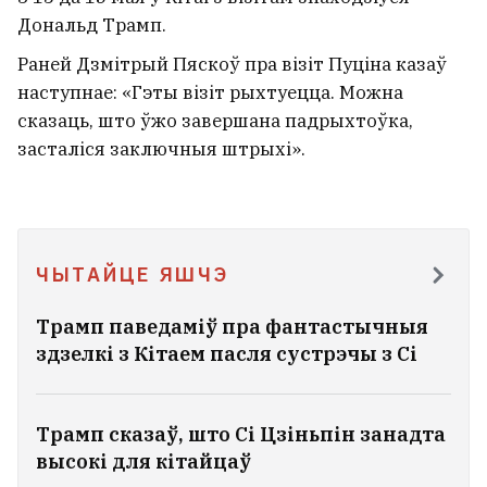
Зладзіла дзень нараджэння для
Дональд Трамп.
дарагога сабакі мальтыпу,
Раней Дзмітрый Пяскоў пра візіт Пуціна казаў
марыць пра ўнукаў: як цяпер
наступнае: «Гэты візіт рыхтуецца. Можна
жыве Анжаліка Агурбаш
сказаць, што ўжо завершана падрыхтоўка,
4
засталіся заключныя штрыхі».
ЧЫТАЙЦЕ ЯШЧЭ
Трамп паведаміў пра фантастычныя
здзелкі з Кітаем пасля сустрэчы з Сі
Трамп сказаў, што Сі Цзіньпін занадта
высокі для кітайцаў