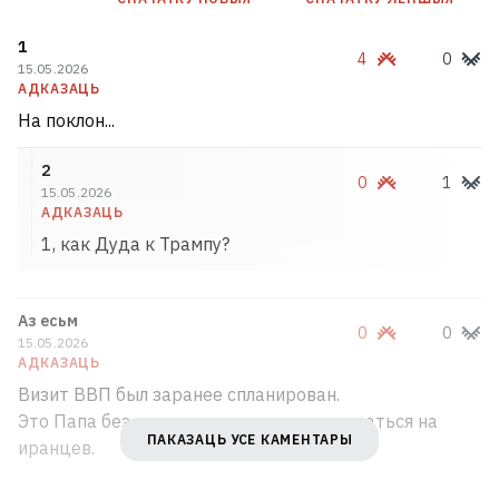
1
«Пачынаю разумець людзей, якія
4
0
15.05.2026
жывуць у турыстычных гарадах і не
АДКАЗАЦЬ
любяць заезджых». Што турыстычны
На поклон...
бум прыносіць Гродну
3
2
0
1
15.05.2026
У цэнтры Мінска выставілі на продаж
АДКАЗАЦЬ
вядомы бар
1, как Дуда к Трампу?
«Не абавязаныя». Страхавая кампанія
Аз есьм
адмовіла беларусу ў падаўжэнні поліса
0
0
15.05.2026
пасля буйной выплаты
5
АДКАЗАЦЬ
Визит ВВП был заранее спланирован.
Это Папа без очереди заскочил пожаловаться на
Спёка. Як перажыць і як
ПАКАЗАЦЬ УСЕ КАМЕНТАРЫ
иранцев.
паводзіць сябе ў такое надвор'е?
1