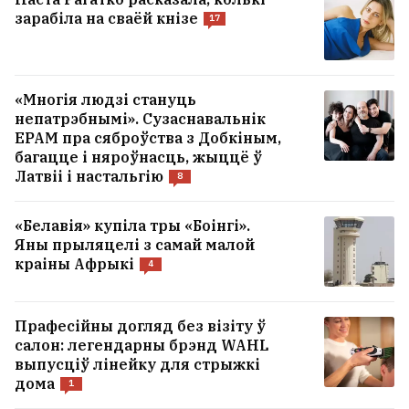
зарабіла на сваёй кнізе
17
У ліпені Расія яшчэ больш павялічыла
закупкі паліва ў Беларусі
«Многія людзі стануць
непатрэбнымі». Сузаснавальнік
Зяленскі: Ракеты для Patriot могуць не
EPAM пра сяброўства з Добкіным,
даваць, каб Украіна была больш
багацце і няроўнасць, жыццё ў
саступлівая
14
Латвіі і настальгію
8
«Белавія» купіла тры «Боінгі».
УСЕ НАВІНЫ →
Яны прыляцелі з самай малой
краіны Афрыкі
4
Прафесійны догляд без візіту ў
салон: легендарны брэнд WAHL
выпусціў лінейку для стрыжкі
дома
1