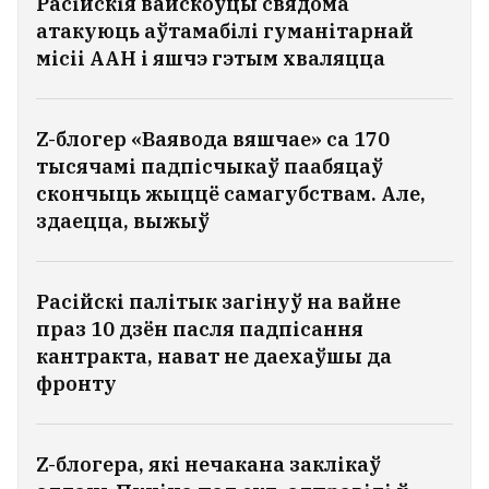
Расійскія вайскоўцы свядома
атакуюць аўтамабілі гуманітарнай
місіі ААН і яшчэ гэтым хваляцца
Z-блогер «Ваявода вяшчае» са 170
тысячамі падпісчыкаў паабяцаў
скончыць жыццё самагубствам. Але,
здаецца, выжыў
«Гэтыя аб'екты былі асуджаныя».
Расійскі палітык загінуў на вайне
Чаму наступствы балістыкі па
праз 10 дзён пасля падпісання
кантракта, нават не даехаўшы да
лагістычных цэнтрах пад Кіевам
фронту
такія цяжкія
10
Z-блогера, які нечакана заклікаў