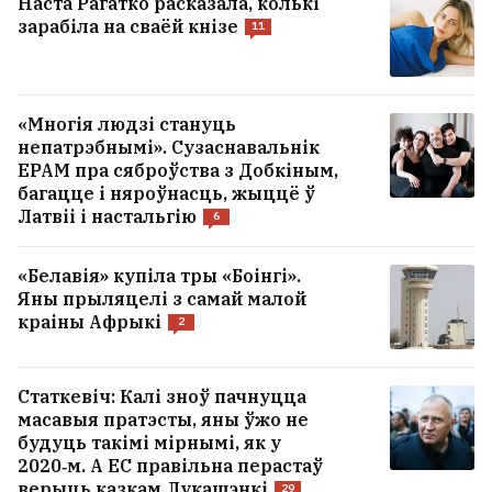
Наста Рагатко расказала, колькі
зарабіла на сваёй кнізе
11
«Многія людзі стануць
непатрэбнымі». Сузаснавальнік
EPAM пра сяброўства з Добкіным,
багацце і няроўнасць, жыццё ў
Латвіі і настальгію
6
«Белавія» купіла тры «Боінгі».
Яны прыляцелі з самай малой
краіны Афрыкі
2
Статкевіч: Калі зноў пачнуцца
масавыя пратэсты, яны ўжо не
будуць такімі мірнымі, як у
2020‑м. А ЕС правільна перастаў
верыць казкам Лукашэнкі
29