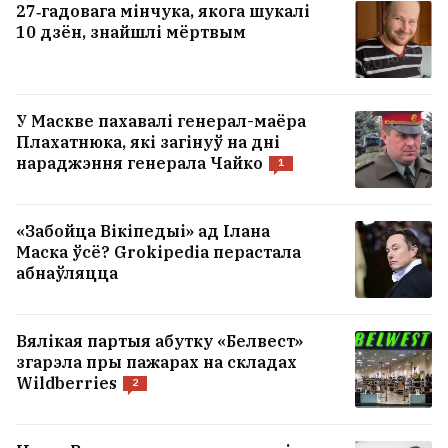
27‑гадовага мінчука, якога шукалі
10 дзён, знайшлі мёртвым
У Маскве пахавалі генерал-маёра
Плахатнюка, які загінуў на дні
нараджэння генерала Чайко
1
«Забойца Вікіпедыі» ад Ілана
Маска ўсё? Grokipedia перастала
абнаўляцца
Вялікая партыя абутку «Белвест»
згарэла пры пажарах на складах
Wildberries
2