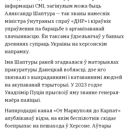
турыстычны бум прыносіць
інфармацыі СМІ, загінулым можа быць
Гродну
3
Аляксандр Шаптура — так званы намеснік
міністра ўнутраных спраў «ДНР» і кіраўнік
упраўлення па барацьбе з арганізаванай
злачыннасцю. Ён таксама ўдзельнічаў у баявых
дзеяннях супраць Украіны на херсонскім
напрамку.
Імя Шаптуры раней згадвалася ў матэрыялах
пракуратуры Данецкай вобласці, дзе яго
звязвалі з выкраданнямі і катаваннямі людзей
на акупаванай тэрыторыі. У 2023 годзе
Уладзімір Пуцін прысвоіў яму званне генерал-
маёра паліцыі.
Напярэдадні канал «От Мариуполя до Карпат»
У цэнтры Мінска выставілі на продаж
апублікаваў відэа, на якім беспілотнік скідае
вядомы бар
боепрыпас на пешахода ў Херсоне. Аўтары