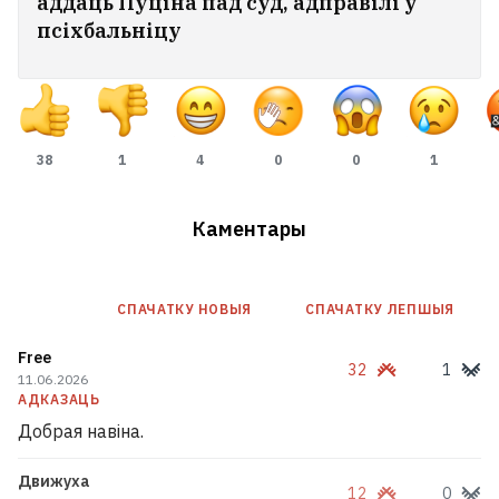
аддаць Пуціна пад суд, адправілі ў
псіхбальніцу
38
1
4
0
0
1
Каментары
У ліпені Расія яшчэ больш павялічыла
СПАЧАТКУ НОВЫЯ
СПАЧАТКУ ЛЕПШЫЯ
закупкі паліва ў Беларусі
Free
32
1
11.06.2026
Зяленскі: Ракеты для Patriot могуць не
АДКАЗАЦЬ
даваць, каб Украіна была больш
Добрая навіна.
саступлівая
13
Движуха
12
0