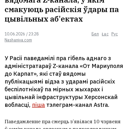
27‑гадовага мінчука, якога шукалі
смакуюць расійскія ўдары па
10 дзён, знайшлі мёртвым
цывільных аб'ектах
10.06.2026 / 23:28
Бел
Łac
Рус
У Маскве пахавалі генерал-маёра
Nashaniva.com
Плахатнюка, які загінуў на дні
нараджэння генерала Чайко
1
У Расіі паведамілі пра гібель аднаго з
адміністратараў Z-канала «От Мариуполя
«Забойца Вікіпедыі» ад Ілана
до Карпат», які стаў вядомы
Маска ўсё? Grokipedia перастала
публікацыямі відэа з ударамі расійскіх
абнаўляцца
беспілотнікаў па мірных жыхарах і
цывільнай інфраструктуры Херсонскай
Вялікая партыя абутку «Белвест»
вобласці,
піша
тэлеграм-канал Astra.
згарэла пры пажарах на складах
Wildberries
2
Паведамленне пра смерць з’явілася 10 чэрвеня