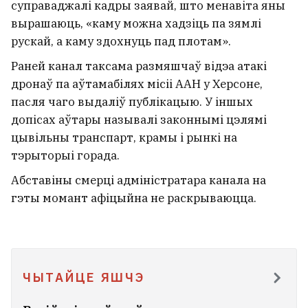
суправаджалі кадры заявай, што менавіта яны
вырашаюць, «каму можна хадзіць па зямлі
«Не абавязаныя». Страхавая кампанія
адмовіла беларусу ў падаўжэнні поліса
рускай, а каму здохнуць пад плотам».
пасля буйной выплаты
5
Раней канал таксама размяшчаў відэа атакі
дронаў па аўтамабілях місіі ААН у Херсоне,
Спёка. Як перажыць і як паводзіць сябе ў
пасля чаго выдаліў публікацыю. У іншых
такое надвор'е?
допісах аўтары называлі законнымі цэлямі
1
цывільны транспарт, крамы і рынкі на
тэрыторыі горада.
Чаму мужчын прыцягваюць жаночыя
азадкі? Навукоўцы і гэта патлумачылі
Абставіны смерці адміністратара канала на
27
гэты момант афіцыйна не раскрываюцца.
Інфанціна выбачыўся за памылку,
але застаўся прэзідэнтам ФІФА
3
ЧЫТАЙЦЕ ЯШЧЭ