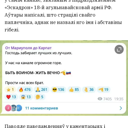
ў самім канале, звязаным з падраздзяленнем
У Беларусі ўжо +30°С
«Эскадрон» 18‑й агульнавайсковай арміі РФ.
Аўтары напісалі, што страцілі свайго
паплечніка, аднак не назвалі яго імя і абставіны
гібелі.
«Пачынаю разумець людзей, якія
жывуць у турыстычных гарадах і
не любяць заезджых». Што
Паводле паведамленняў у каментарыях і