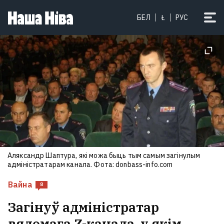
Статкевіч: Калі зноў пачнуцца
БЕЛ
Ł
РУС
масавыя пратэсты, яны ўжо не
будуць такімі мірнымі, як у
2020‑м. А ЕС правільна перастаў
верыць казкам Лукашэнкі
29
Аляксандр Шаптура, які можа быць тым самым загінулым
адміністратарам канала. Фота: donbass-info.com
Вайна
8
Загінуў адміністратар
вядомага Z-канала, у якім