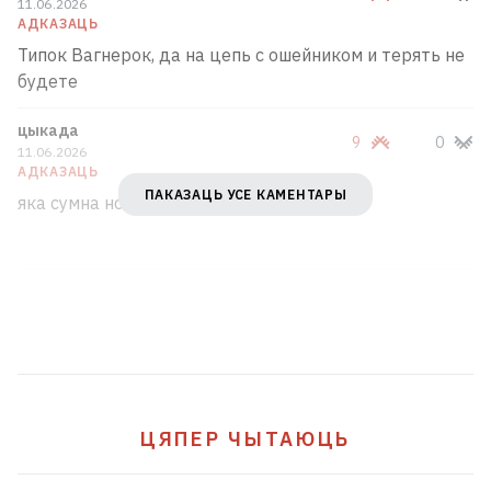
11.06.2026
У Тайландзе маланка забіла 24‑гадовага
АДКАЗАЦЬ
футбаліста проста падчас матча ВІДЭА
2
Типок Вагнерок, да на цепь с ошейником и терять не
будете
Колькасць ахвяр ДТЗ у Светлагорскім
цыкада
9
0
раёне павялічылася да 4-х. Памерла
11.06.2026
яшчэ адно дзіця
АДКАЗАЦЬ
1
ПАКАЗАЦЬ УСЕ КАМЕНТАРЫ
яка сумна новина
УСЕ НАВІНЫ →
ЦЯПЕР ЧЫТАЮЦЬ