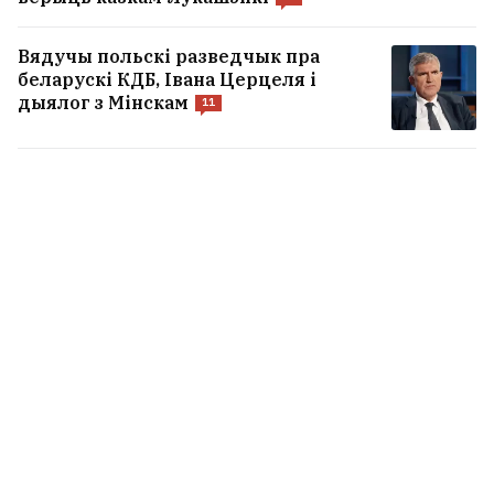
Вядучы польскі разведчык пра
беларускі КДБ, Івана Церцеля і
дыялог з Мінскам
11