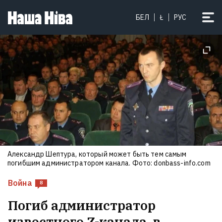
«Я стал счастливым». Работа на
БЕЛ
Ł
РУС
стройке приносит хорошие
деньги, а общественная
активность — моральную силу.
Бывший калиновец Кусь
рассказал о том, как вернул
внутреннее равновесие
10
Александр Шептура, который может быть тем самым
погибшим администратором канала. Фото: donbass-info.com
Война
8
Погиб администратор
известного Z-канала, в