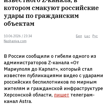
котором смакуют российские
удары по гражданским
Белорусская школа в Варшаве
объектам
объявляет пятый набор
10.06.2026 / 23:34
Бел
Łac
Рус
Nashaniva.com
Лукашенко возмутился
качеством товаров в сельских
магазинах: Просрочка и
В России сообщили о гибели одного из
тухлятина!
5
администраторов Z-канала «От
Мариуполя до Карпат», который стал
В Борисове мать чуть не утонула
известен публикациями видео с ударами
на глазах троих детей
российских беспилотников по мирным
жителям и гражданской инфраструктуре
Херсонской области,
пишет
телеграм-
«При +30 невозможно открыть
канал Astra.
окна». Жодинцы жалуются: в