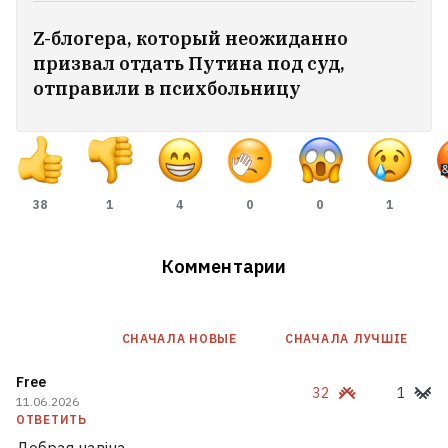
Z-блогера, который неожиданно
призвал отдать Путина под суд,
отправили в психбольницу
27‑летнего минчанина, которого
искали 10 дней, нашли мёртвым
1
38
1
4
0
0
1
Комментарии
СНАЧАЛА НОВЫE
СНАЧАЛА ЛУЧШІЕ
Free
32
1
11.06.2026
ОТВЕТИТЬ