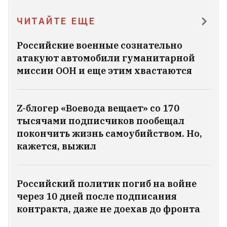
На трассе Могилев — Бобруйск легковой
ЧИТАЙТЕ ЕЩЕ
автомобиль столкнулся с грузовиком. За
рулем был 14‑летний подросток
Российские военные сознательно
атакуют автомобили гуманитарной
«У них болезнь. Они
миссии ООН и еще этим хвастаются
сумасшедшие». Дональд Трамп
поиздевался над владельцами
Z-блогер «Воевода вещает» со 170
электромобилей
7
тысячами подписчиков пообещал
покончить жизнь самоубийством. Но,
кажется, выжил
Российский политик погиб на войне
через 10 дней после подписания
контракта, даже не доехав до фронта