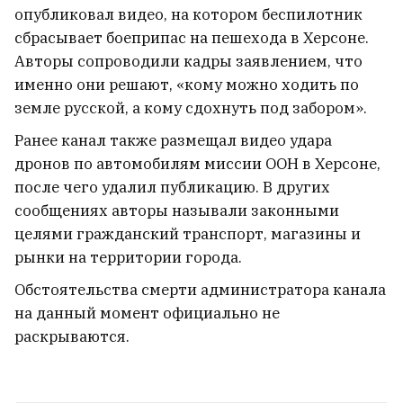
опубликовал видео, на котором беспилотник
сбрасывает боеприпас на пешехода в Херсоне.
Авторы сопроводили кадры заявлением, что
именно они решают, «кому можно ходить по
земле русской, а кому сдохнуть под забором».
Немецкая дипломат в Минске в парке
Ранее канал также размещал видео удара
Янки Купалы прочла стихотворение
белорусского классика
дронов по автомобилям миссии ООН в Херсоне,
10
после чего удалил публикацию. В других
сообщениях авторы называли законными
Белорусский мужской хор «Касары»
целями гражданский транспорт, магазины и
снялся в третьем сезоне популярного
рынки на территории города.
польского сериала «1670»
6
Обстоятельства смерти администратора канала
на данный момент официально не
Гомельчанин получил ножевое ранение
раскрываются.
в живот, но еще сутки пил с обидчиком и
только потом пошел к врачу
1