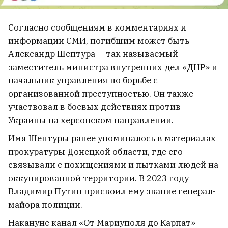
Согласно сообщениям в комментариях и
информации СМИ, погибшим может быть
Сын депортированного солдата
Александр Шептура — так называемый
армии Андерса из-под
заместитель министра внутренних дел «ДНР» и
начальник управления по борьбе с
Новогрудка отсудил $180 тысяч за
организованной преступностью. Он также
страдания отца в советском
участвовал в боевых действиях против
лагере
13
Украины на херсонском направлении.
Имя Шептуры ранее упоминалось в материалах
прокуратуры Донецкой области, где его
связывали с похищениями и пытками людей на
оккупированной территории. В 2023 году
Владимир Путин присвоил ему звание генерал-
майора полиции.
Накануне канал «От Мариуполя до Карпат»