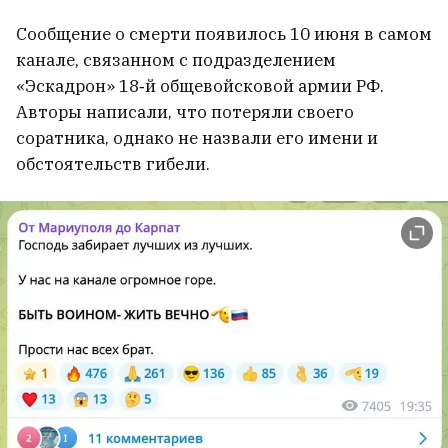
городе воняет говном
5
Сообщение о смерти появилось 10 июня в самом
канале, связанном с подразделением
«Об этот трамплин можно
«Эскадрон» 18‑й общевойсковой армии РФ.
убиваться каждый день».
Авторы написали, что потеряли своего
Известный тренер погиб на
соратника, однако не назвали его имени и
велотренировке из-за
обстоятельств гибели.
неожиданного препятствия
7