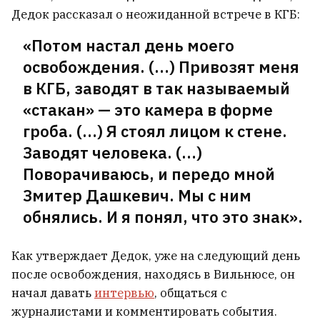
Дедок рассказал о неожиданной встрече в КГБ:
Жара. Как пережить и как вести себя в
«Потом настал день моего
такую погоду?
1
освобождения. (…) Привозят меня
в КГБ, заводят в так называемый
Инфантино извинился за ошибку, но
«стакан» — это камера в форме
остался президентом ФИФА
3
гроба. (…) Я стоял лицом к стене.
Заводят человека. (…)
«Эти объекты были осуждены». Почему
Поворачиваюсь, и передо мной
последствия баллистики по
логистическим центрам под Киевом
Змитер Дашкевич. Мы с ним
такие тяжелые
10
обнялись. И я понял, что это знак».
Как утверждает Дедок, уже на следующий день
ВСЕ НОВОСТИ →
после освобождения, находясь в Вильнюсе, он
начал давать
интервью
, общаться с
журналистами и комментировать события.