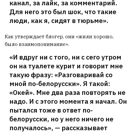
канал, за лайк, за комментарий.
Для него это был шок, что такие
люди, как я, сидят в тюрьме».
Как утверждает блогер, они «жили хорошо,
было взаимопонимание».
«И вдруг ни с того, ни с сего утром
он на туалете курит и говорит мне
такую фразу: «Разговаривай со
мной по-белорусски». Я такой:
«Окей». Мне два раза повторять не
надо. И с этого момента я начал. Он
«Начинаю понимать людей,
пытался тоже в ответ по-
которые живут в туристических
белорусски, но у него ничего не
городах и не любят приезжих».
получалось», — рассказывает
Что туристический бум приносит