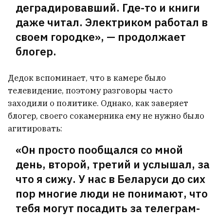
деградировавший. Где-то и книги
неразвитым человеком». А после
даже читал. Электриком работал в
доказывал, что это он о себе
своем городке», — продолжает
блогер.
Устроила день рождения для дорогой
собаки мальтипу, мечтает о внуках: как
сейчас живет Анжелика Агурбаш
Дедок вспоминает, что в камере было
4
телевидение, поэтому разговоры часто
заходили о политике. Однако, как заверяет
Статкевич: Все попытки выдавить меня
блогер, своего сокамерника ему не нужно было
из Беларуси были тщетны. Я не покину
агитировать:
страну
17
«Он просто пообщался со мной
день, второй, третий и услышал, за
В Беларуси уже +30°С
что я сижу. У нас в Беларуси до сих
пор многие люди не понимают, что
В центре Минска выставили на
тебя могут посадить за телеграм-
продажу известный бар