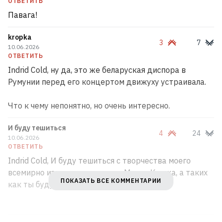
ОТВЕТИТЬ
Павага!
kropka
3
7
10.06.2026
ОТВЕТИТЬ
Indrid Cold, ну да, это же беларуская диспора в
Румунии перед его концертом движуху устраивала.
Что к чему непонятно, но очень интересно.
И буду тешиться
4
24
10.06.2026
ОТВЕТИТЬ
Indrid Cold, И буду тешиться с творчества моего
всемирно известного земляка Макса Коржа, а таких
ПОКАЗАТЬ ВСЕ КОММЕНТАРИИ
как ты буду ненавидеть