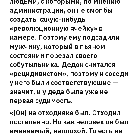
людьми, с которыми, по мнению
Минске: Мы поняли, что люди
администрации, он не смог бы
аплодировали не саксофонисту, а
создать какую-нибудь
нам с женой
22
«революционную ячейку» в
камере. Поэтому ему подсадили
мужчину, который в пьяном
состоянии порезал своего
собутыльника. Дедок считался
«рецидивистом», поэтому и соседи
у него были соответствующие —
значит, и у деда была уже не
первая судимость.
«[Он] на отходняке был. Отходил
постепенно. Но как человек он был
В российском суде белорус нецензурно
вменяемый, неплохой. То есть не
назвал сотрудника ФСБ «тупым,