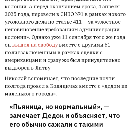
колонии. А перед окончанием срока, 4 апреля
В Мозыре просто пекло. Там уже
2025 года, перевели в СИЗО №1 в рамках нового
+35°C
уголовного дела по статье 411 — за «злостное
неповиновение требованиям администрации
колонии». Однако уже 11 сентября того же года
он
вышел на свободу
вместе с другими 51
политзаключенным в рамках сделки с
американцами и сразу же был принудительно
выдворен в Литву.
Николай вспоминает, что последние почти
полгода провел в Колядичах вместе с «дедом из
маленького города».
«Пьяница, но нормальный», —
замечает Дедок и объясняет, что
его обычно сажали с такими
Статкевич о «Ночи музеев» в