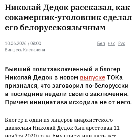
Николай Дедок рассказал, как
Сын депортированного польского
солдата из-под Новогрудка
сокамерник-уголовник сделал
отсудил $180 тысяч за страдания
отца в советском лагере
его белорусскоязычным
2
Немецкая дипломат в Минске в
10.06.2026 / 08:00
Бел
Łac
Рус
парке Янки Купалы прочла
Винцесь Клепаченя
стихотворение белорусского
классика
2
Бывший политзаключенный и блогер
Николай Дедок в новом
выпуске
ТОКа
Белорусский мужской хор
«Касары» снялся в третьем
признался, что заговорил по-белорусски
сезоне популярного польского
в последние недели своего заключения.
сериала «1670»
3
Причем инициатива исходила не от него.
Гомельчанин получил ножевое
ранение в живот, но еще сутки
Блогер и один из лидеров анархистского
пил с обидчиком и только потом
движения Николай Дедок был арестован 11
пошел к врачу
ноября 2020 года. Ему присудили пять лет