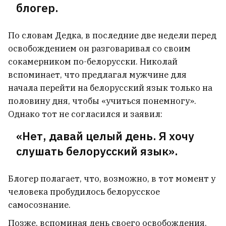
блогер.
Гродно
3
По словам Дедка, в последние две недели перед
освобождением он разговаривал со своим
сокамерником по-белорусски. Николай
вспоминает, что предлагал мужчине для
начала перейти на белорусский язык только на
половину дня, чтобы «учиться понемногу».
Однако тот не согласился и заявил:
«Нет, давай целый день. Я хочу
слушать белорусский язык».
Блогер полагает, что, возможно, в тот момент у
«Не обязаны». Страховая компания
человека пробудилось белорусское
отказала белорусу в продлении полиса
самосознание.
после крупной выплаты
5
Позже, вспоминая день своего освобождения,