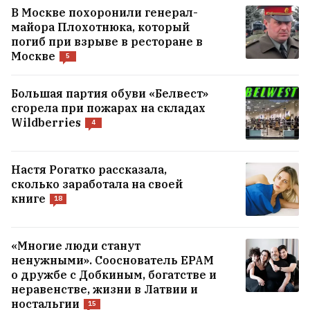
В Москве похоронили генерал-
майора Плохотнюка, который
погиб при взрыве в ресторане в
Москве
5
Большая партия обуви «Белвест»
сгорела при пожарах на складах
Wildberries
4
Настя Рогатко рассказала,
сколько заработала на своей
книге
18
«Многие люди станут
ненужными». Сооснователь EPAM
о дружбе с Добкиным, богатстве и
неравенстве, жизни в Латвии и
ностальгии
15