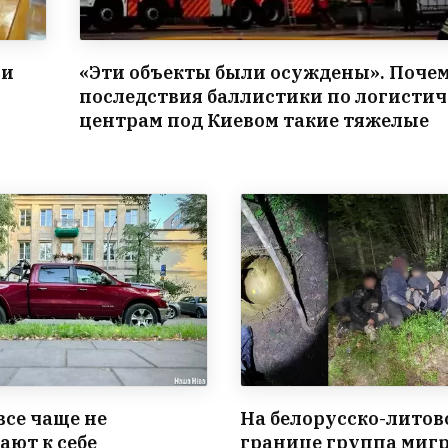
ли
«Эти объекты были осуждены». Поче
последствия баллистики по логисти
центрам под Киевом такие тяжелые
все чаще не
На белорусско-литов
ают к себе
границе группа миг