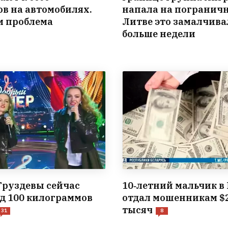
ов на автомобилях.
напала на пограничн
ем проблема
Литве это замалчив
больше недели
Груздевы сейчас
10‑летний мальчик в
од 100 килограммов
отдал мошенникам $
тысяч
31
8