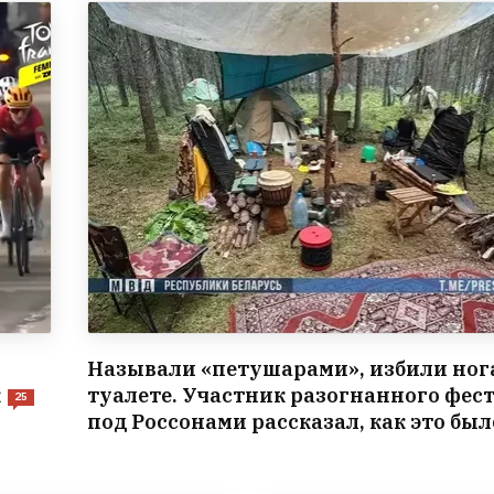
Называли «петушарами», избили ног
к
туалете. Участник разогнанного фес
25
под Россонами рассказал, как это был