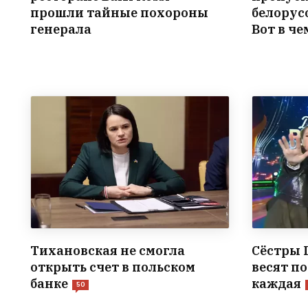
прошли тайные похороны
белорус
генерала
Вот в ч
Тихановская не смогла
Сёстры 
открыть счет в польском
весят п
банке
каждая
50