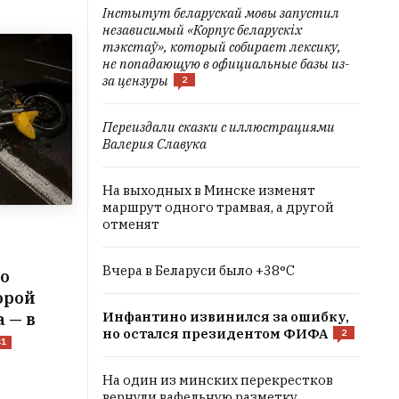
Інстытут беларускай мовы запустил
независимый «Корпус беларускіх
тэкстаў», который собирает лексику,
не попадающую в официальные базы из-
за цензуры
2
Переиздали сказки с иллюстрациями
Валерия Славука
На выходных в Минске изменят
маршрут одного трамвая, а другой
отменят
Вчера в Беларуси было +38°C
по
орой
Инфантино извинился за ошибку,
 — в
но остался президентом ФИФА
2
41
На один из минских перекрестков
вернули вафельную разметку