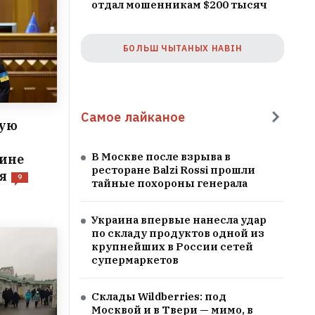
отдал мошенникам $200 тысяч
БОЛЬШ ЧЫТАНЫХ НАВІН
Самое лайканое
кую
В Москве после взрыва в
ине
ресторане Balzi Rossi прошли
я
9
тайные похороны генерала
Украина впервые нанесла удар
по складу продуктов одной из
крупнейших в России сетей
супермаркетов
Склады Wildberries: под
Москвой и в Твери — мимо, в