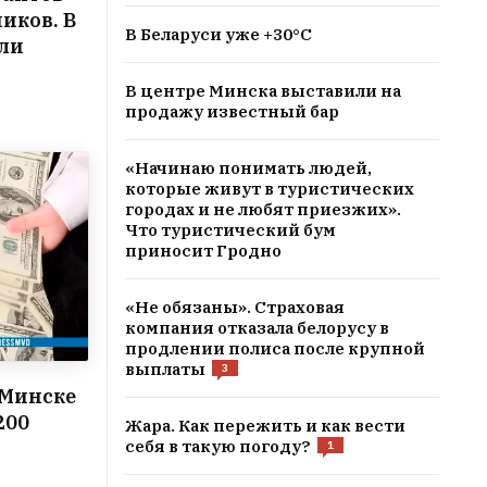
иков. В
В Беларуси уже +30°С
али
В центре Минска выставили на
продажу известный бар
«Начинаю понимать людей,
которые живут в туристических
городах и не любят приезжих».
Что туристический бум
приносит Гродно
«Не обязаны». Страховая
компания отказала белорусу в
продлении полиса после крупной
выплаты
3
 Минске
200
Жара. Как пережить и как вести
себя в такую погоду?
1