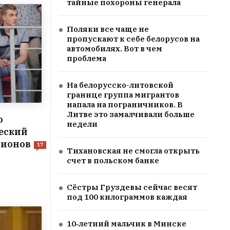
тайные похороны генерала
Поляки все чаще не
пропускают к себе белорусов на
автомобилях. Вот в чем
проблема
На белорусско-литовской
границе группа мигрантов
напала на пограничников. В
Литве это замалчивали больше
о
недели
еский
лионов
17
Тихановская не смогла открыть
счет в польском банке
Сёстры Груздевы сейчас весят
под 100 килограммов каждая
10‑летний мальчик в Минске