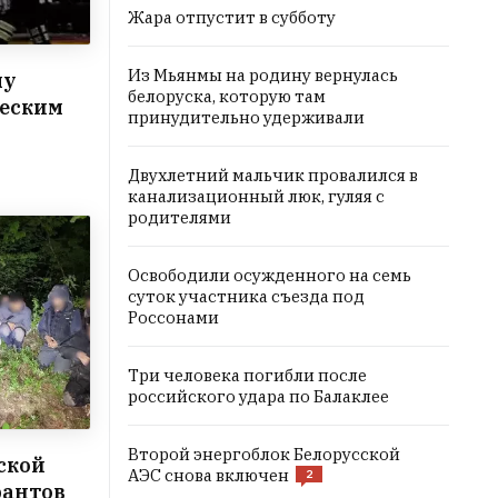
Жара отпустит в субботу
Из Мьянмы на родину вернулась
му
белоруска, которую там
ческим
принудительно удерживали
Двухлетний мальчик провалился в
канализационный люк, гуляя с
родителями
Освободили осужденного на семь
суток участника съезда под
Россонами
Три человека погибли после
российского удара по Балаклее
Второй энергоблок Белорусской
ской
АЭС снова включен
2
рантов