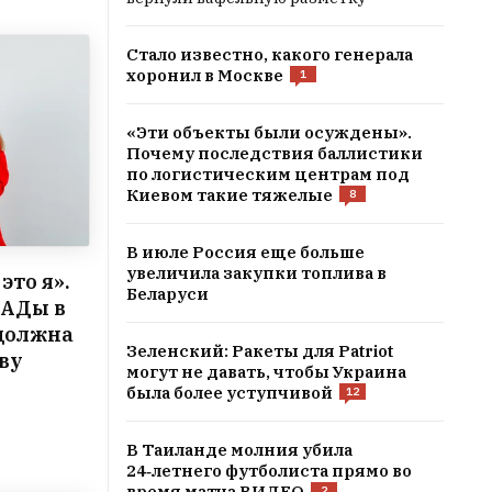
Стало известно, какого генерала
хоронил в Москве
1
«Эти объекты были осуждены».
Почему последствия баллистики
по логистическим центрам под
Киевом такие тяжелые
8
В июле Россия еще больше
увеличила закупки топлива в
это я».
Беларуси
БАДы в
 должна
Зеленский: Ракеты для Patriot
ву
могут не давать, чтобы Украина
была более уступчивой
12
В Таиланде молния убила
24‑летнего футболиста прямо во
время матча ВИДЕО
2