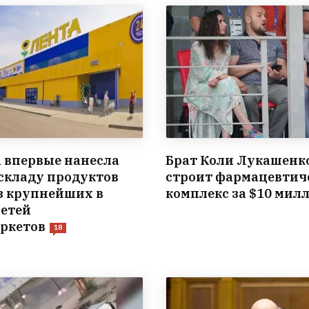
 впервые нанесла
Брат Коли Лукашенк
 складу продуктов
строит фармацевтич
з крупнейших в
комплекс за $10 мил
сетей
ркетов
18