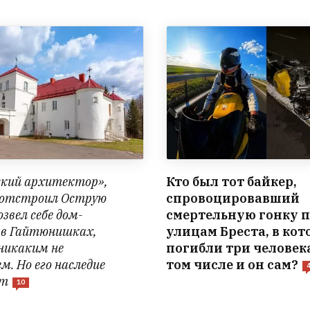
ский архитектор»,
Кто был тот байкер,
 отстроил Острую
спровоцировавший
озвел себе дом-
смертельную гонку 
 в Гайтюнишках,
улицам Бреста, в кот
 никаким не
погибли три человека
м. Но его наследие
том числе и он сам?
ет
10