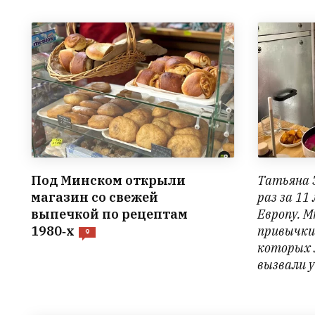
Под Минском открыли
Татьяна 
магазин со свежей
раз за 11
выпечкой по рецептам
Европу. М
1980‑х
привычки
9
которых 
вызвали у