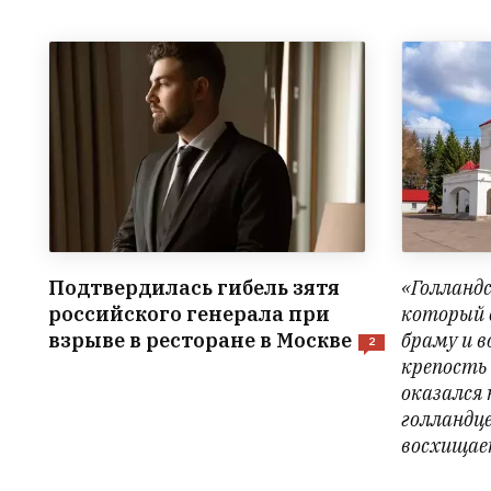
Подтвердилась гибель зятя
«Голланд
российского генерала при
который
взрыве в ресторане в Москве
браму и в
2
крепость
оказался
голландце
восхища