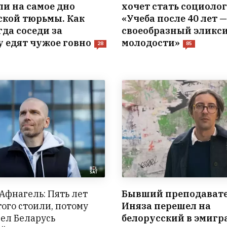
ли на самое дно
хочет стать социолог
ской тюрьмы. Как
«Учеба после 40 лет —
гда соседи за
своеобразный эликс
у едят чужое говно
молодости»
28
85
Афнагель: Пять лет
Бывший преподават
ого стоили, потому
Иняза перешел на
дел Беларусь
белорусский в эмигр