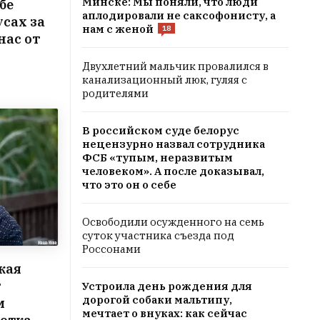
Минске: Мы поняли, что люди
бе
аплодировали не саксофонисту, а
усах за
нам с женой
18
нас от
Двухлетний мальчик провалился в
канализационный люк, гуляя с
родителями
В российском суде белорус
нецензурно назвал сотрудника
ФСБ «тупым, неразвитым
человеком». А после доказывал,
что это он о себе
Освободили осужденного на семь
суток участника съезда под
Россонами
кая
т
Устроила день рождения для
дорогой собаки мальтипу,
м
мечтает о внуках: как сейчас