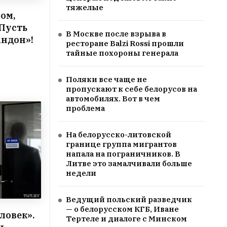
тяжелые
ом,
 Пусть
В Москве после взрыва в
андон»!
ресторане Balzi Rossi прошли
тайные похороны генерала
Поляки все чаще не
пропускают к себе белорусов на
автомобилях. Вот в чем
проблема
На белорусско-литовской
границе группа мигрантов
напала на пограничников. В
Литве это замалчивали больше
недели
Ведущий польский разведчик
— о белорусском КГБ, Иване
ловек».
Тертеле и диалоге с Минском