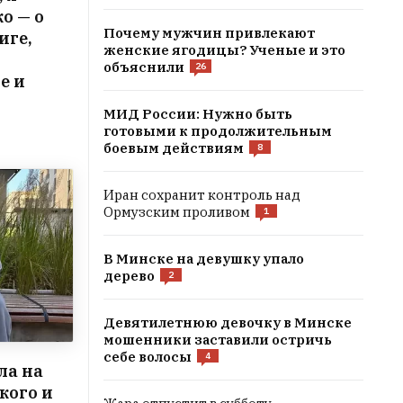
о — о
Почему мужчин привлекают
иге,
женские ягодицы? Ученые и это
объяснили
26
е и
МИД России: Нужно быть
готовыми к продолжительным
боевым действиям
8
Иран сохранит контроль над
Ормузским проливом
1
В Минске на девушку упало
дерево
2
Девятилетнюю девочку в Минске
мошенники заставили остричь
себе волосы
4
ла на
кого и