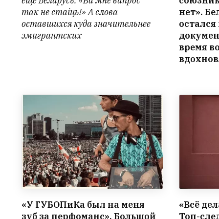
еще Беларусь: «Ва мне вапрос
союзник
так не стаіць!» А слова
нет». Б
оставшихся куда значительнее
остался 
эмигрантских
докумен
время в
вдохно
«У ГУБОПиКа был на меня
«Всё де
зуб за перфоманс». Большой
Топ-сле