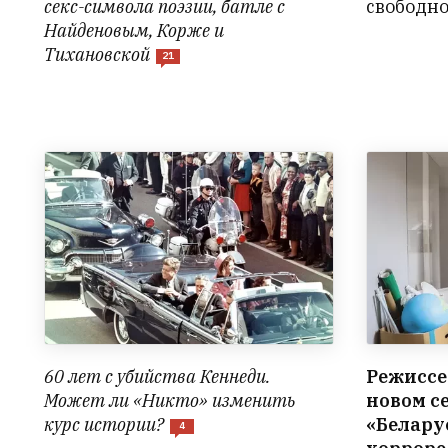
секс-символа поэзии, батле с
свободн
Найденовым, Корже и
Тихановской
21
60 лет с убийства Кеннеди.
Режиссе
Может ли «Никто» изменить
новом с
курс истории?
«Белару
4