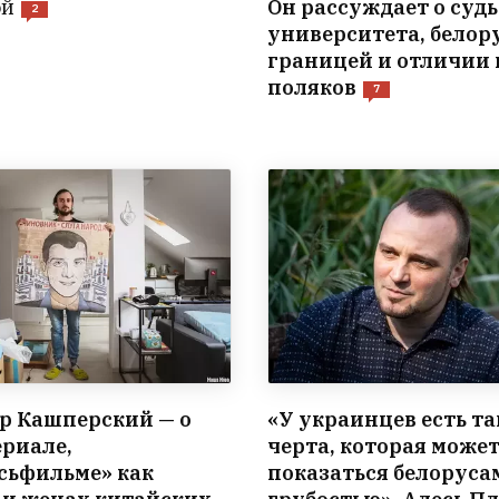
ой
Он рассуждает о судь
2
университета, белор
границей и отличии 
поляков
7
р Кашперский — о
«У украинцев есть та
ериале,
черта, которая може
сьфильме» как
показаться белоруса