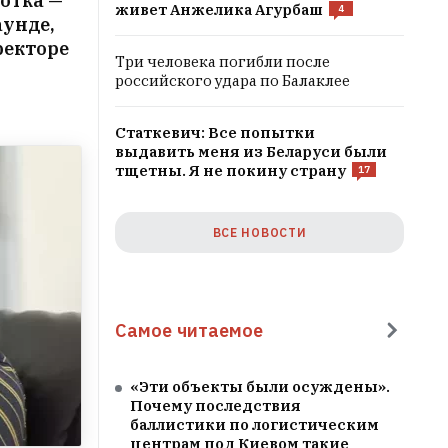
лотка —
живет Анжелика Агурбаш
4
аунде,
ректоре
Три человека погибли после
российского удара по Балаклее
Статкевич: Все попытки
выдавить меня из Беларуси были
тщетны. Я не покину страну
17
ВСЕ НОВОСТИ
Самое читаемое
«Эти объекты были осуждены».
Почему последствия
баллистики по логистическим
центрам под Киевом такие