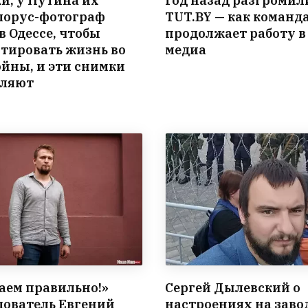
и, у Путина их
Год назад разгромил
елорус-фотограф
TUT.BY — как команд
в Одессе, чтобы
продолжает работу в
тировать жизнь во
медиа
ойны, и эти снимки
вляют
лаем правильно!»
Сергей Дылевский о
дователь Евгений
настроениях на заво