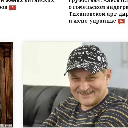
 и женах китайских
грубостью». Алесь П
ров
о гомельском андегр
2
Тихановском арт-ди
и жене-украинке
16