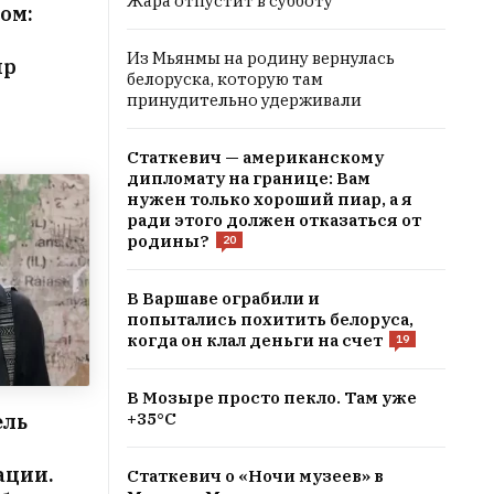
Жара отпустит в субботу
ом:
Из Мьянмы на родину вернулась
ир
белоруска, которую там
принудительно удерживали
Статкевич — американскому
дипломату на границе: Вам
нужен только хороший пиар, а я
ради этого должен отказаться от
родины?
20
В Варшаве ограбили и
попытались похитить белоруса,
когда он клал деньги на счет
19
В Мозыре просто пекло. Там уже
+35°C
ель
ации.
Статкевич о «Ночи музеев» в