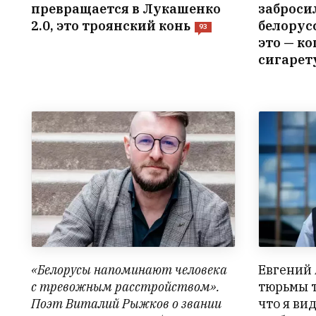
превращается в Лукашенко
заброси
2.0, это троянский конь
белорус
93
это — ко
сигарет
«Белорусы напоминают человека
Евгений 
с тревожным расстройством».
тюрьмы т
Поэт Виталий Рыжков о звании
что я ви