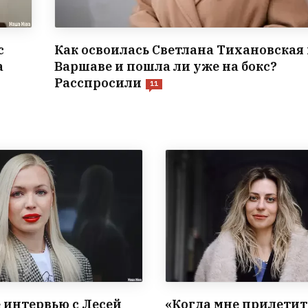
с
Как освоилась Светлана Тихановская 
а
Варшаве и пошла ли уже на бокс?
Расспросили
11
 интервью с Лесей
«Когда мне прилетит,