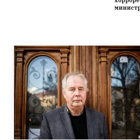
хорроре
минист