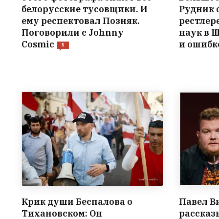
белорусские тусовщики. И
Рудник 
ему респектовал Позняк.
рестлер
Поговорили с Johnny
наук в 
Cosmic
и ошибк
5
Крик души Беспалова о
Павел В
Тихановском: Он
рассказы