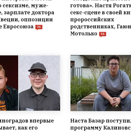
о сексизме, муже-
готова». Настя Рогатк
е, зарплате доктора
секс-сцене в своей кн
Швеции, оппозиции
пророссийских
е Евросоюза
родственниках, Гаюн
36
Мотолько
56
иноградов впервые
Наста Базар поступи
вает, как его
программу Калиновс