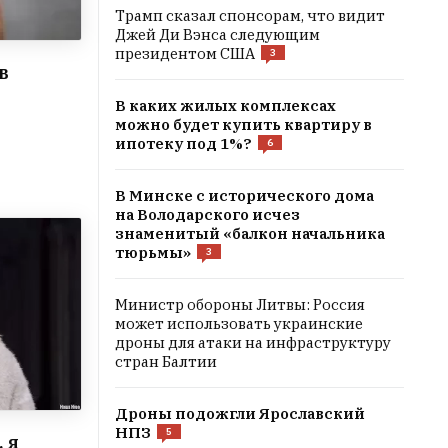
Трамп сказал спонсорам, что видит
Джей Ди Вэнса следующим
президентом США
3
в
В каких жилых комплексах
можно будет купить квартиру в
ипотеку под 1%?
6
В Минске с исторического дома
на Володaрского исчез
знаменитый «балкон начальника
тюрьмы»
3
Министр обороны Литвы: Россия
может использовать украинские
дроны для атаки на инфраструктуру
стран Балтии
Дроны подожгли Ярославский
НПЗ
5
 я