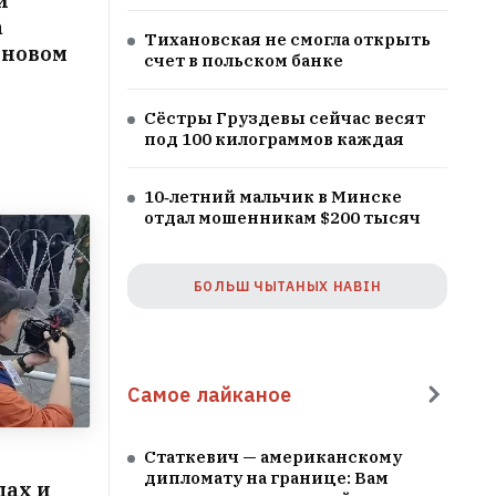
и
а
Тихановская не смогла открыть
 новом
счет в польском банке
Сёстры Груздевы сейчас весят
под 100 килограммов каждая
10‑летний мальчик в Минске
отдал мошенникам $200 тысяч
БОЛЬШ ЧЫТАНЫХ НАВІН
Самое лайканое
Статкевич — американскому
дипломату на границе: Вам
дах и