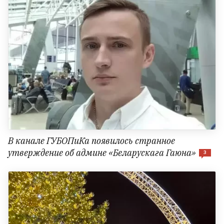
В канале ГУБОПиКа появилось странное
утверждение об админе «Беларускага Гаюна»
3