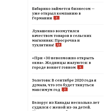
Бабарико займется бизнесом —
уже открыл компанию в
Германии
3
Лукашенко возмутился
качеством товаров в сельских
магазинах: Просрочка и
тухлятина!
14
«При +30 невозможно открыть
окна». Жодинцы жалуются: в
городе воняет говном
6
Золотова: В сентябре 2020 года я
думала, что это будет тянуться
максимум год
2
Белорус из Канады несколько лет
судился с женой из-за детей.