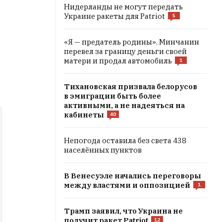
Нидерланды не могут передать
Украине ракеты для Patriot
5
«Я — предатель родины». Минчанин
перевел за границу деньги своей
матери и продал автомобиль
1
Тихановская призвала белорусов
в эмиграции быть более
активными, а не надеяться на
кабинеты
40
Непогода оставила без света 438
населённых пунктов
В Венесуэле начались переговоры
между властями и оппозицией
1
Трамп заявил, что Украина не
получит ракет Patriot
12