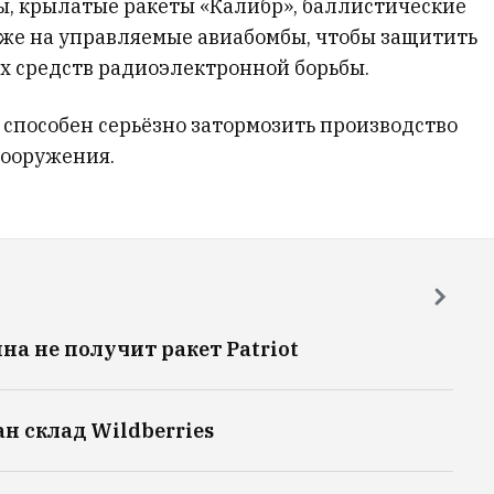
ы, крылатые ракеты «Калибр», баллистические
кже на управляемые авиабомбы, чтобы защитить
их средств радиоэлектронной борьбы.
 способен серьёзно затормозить производство
вооружения.
на не получит ракет Patriot
н склад Wildberries