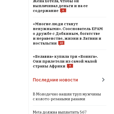
Жена хотела, чтобы он
выплачивал деньги и на ее
содержание
6
«Многие люди станут
ненужными». Сооснователь EPAM
о дружбе с Добкиным, богатстве
и неравенстве, жизни в Латвии и
ностальгии
22
«Белавиа» купила три «Боинга».
Они прилетели из самой малой
страны Африки
9
Последние новости
В Молодечно нашли труп мужчины
с колото-резаными ранами
Meta должна выплатить 567