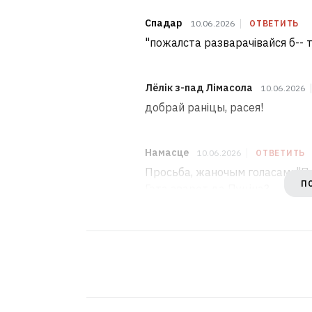
Спадар
10.06.2026
ОТВЕТИТЬ
"пожалста разварачівайся б-- ть"
Лёлік з-пад Лімасола
10.06.2026
добрай раніцы, расея!
Намасце
10.06.2026
ОТВЕТИТЬ
Просьба, жаночым голасам: "По
П
Гэта зварот да Пуціна?