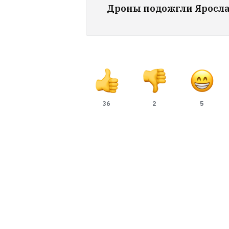
Дроны подожгли Яросл
36
2
5