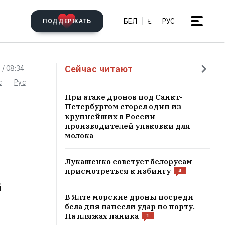
БЕЛ
Ł
РУС
ПОДДЕРЖАТЬ
Сейчас читают
 / 08:34
c
Рус
При атаке дронов под Санкт-
Петербургом сгорел один из
крупнейших в России
производителей упаковки для
молока
Лукашенко советует белорусам
присмотреться к избингу
4
й
В Ялте морские дроны посреди
бела дня нанесли удар по порту.
На пляжах паника
1