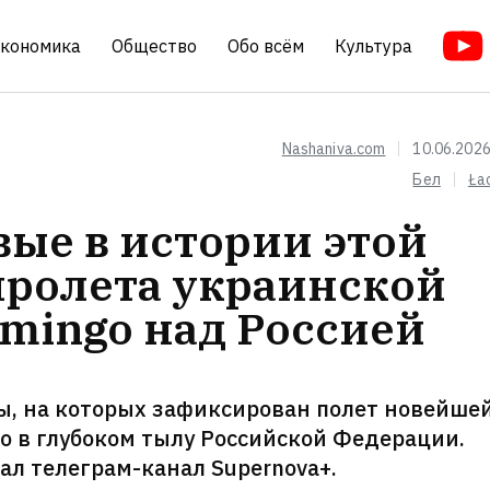
кономика
Общество
Обо всём
Культура
Nashaniva.com
10.06.2026
Бел
Ła
ые в истории этой
ролета украинской
amingo над Россией
ы, на которых зафиксирован полет новейше
go в глубоком тылу Российской Федерации.
ал телеграм-канал Supernova+.