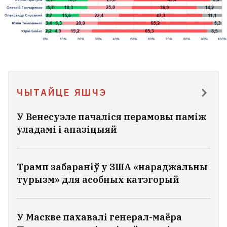
ЧЫТАЙЦЕ ЯШЧЭ
У Венесуэле пачаліся перамовы паміж
уладамі і апазіцыяй
Трамп забараніў у ЗША «нараджальны
турызм» для асобных катэгорый
У Маскве пахавалі генерал-маёра