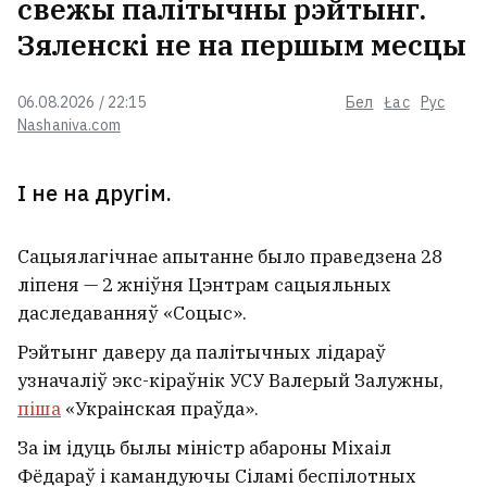
свежы палітычны рэйтынг.
Зяленскі не на першым месцы
06.08.2026 / 22:15
Бел
Łac
Рус
Nashaniva.com
І не на другім.
Сацыялагічнае апытанне было праведзена 28
ліпеня — 2 жніўня Цэнтрам сацыяльных
даследаванняў «Соцыс».
Рэйтынг даверу да палітычных лідараў
узначаліў экс-кіраўнік УСУ Валерый Залужны,
піша
«Украінская праўда».
За ім ідуць былы міністр абароны Міхаіл
Фёдараў і камандуючы Сіламі беспілотных