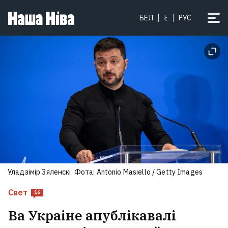
БЕЛ
Ł
РУС
Уладзімір Зяленскі. Фота: Antonio Masiello / Getty Images
Свет
16
Ва Украіне апублікавалі