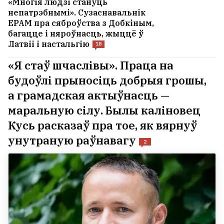
«Многія людзі стануць
непатрэбнымі». Сузаснавальнік
EPAM пра сяброўства з Добкіным,
багацце і няроўнасць, жыццё ў
Латвіі і настальгію
18
«Я стаў шчаслівы». Праца на
будоўлі прыносіць добрыя грошы,
а грамадская актыўнасць —
маральную сілу. Былы каліновец
Кусь расказаў пра тое, як вярнуў
унутраную раўнавагу
2