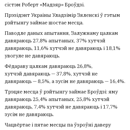
сістэм Роберт «Мадзяр» Броўдзі.
Прэзідэнт Украіны Уладзімір Зяленскі ў гэтым
рэйтынгу займае шостае месца.
Паводле даных апытання, Залужнаму цалкам
давяраюць 27,8% апытаных, 37% хутчэй
давяраюць, 11,6% хутчэй не давяраюць і 18,1%
увогуле не давяраюць.
Фёдараву цалкам давяраюць 26,8%,
хутчэй давяраюць — 37,8%, хутчэй не
давяраюць — 8,5%, а зусім не давяраюць — 16,4%.
Трэцяе месца ў рэйтынгу займае Броўдзі: яму
давяраюць 25,4% апытаных, 25,8% хутчэй
давяраюць, 7,4% хутчэй не давяраюць і 17,7%
зусім не давяраюць.
Чацвёртае і пятае месцы па ўзроўні даверу