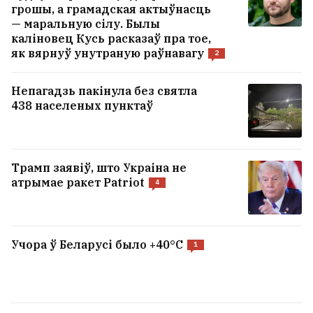
грошы, а грамадская актыўнасць
— маральную сілу. Былы
каліновец Кусь расказаў пра тое,
як вярнуў унутраную раўнавагу
2
Непагадзь пакінула без святла
438 населеных пунктаў
Трамп заявіў, што Украіна не
атрымае ракет Patriot
4
Учора ў Беларусі было +40°C
1