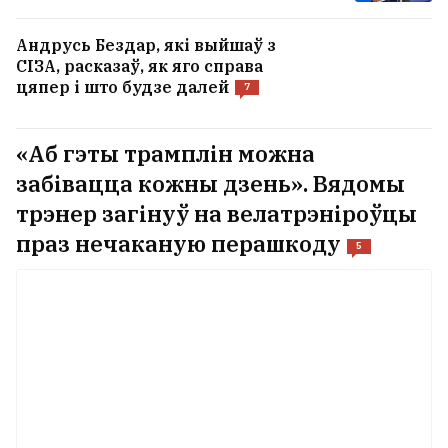
Андрусь Бездар, які выйшаў з
СІЗА, расказаў, як яго справа
цяпер і што будзе далей
7
«Аб гэты трамплін можна
забівацца кожны дзень». Вядомы
трэнер загінуў на велатрэніроўцы
праз нечаканую перашкоду
5