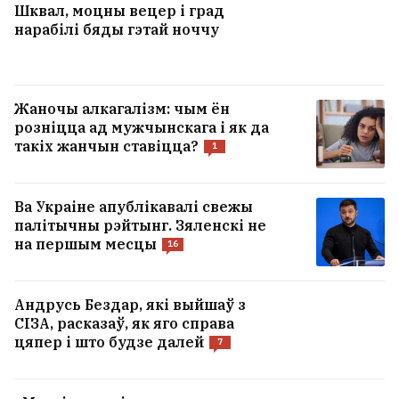
Шквал, моцны вецер і град
нарабілі бяды гэтай ноччу
Жаночы алкагалізм: чым ён
розніцца ад мужчынскага і як да
такіх жанчын ставіцца?
1
Ва Украіне апублікавалі свежы
палітычны рэйтынг. Зяленскі не
на першым месцы
16
Андрусь Бездар, які выйшаў з
СІЗА, расказаў, як яго справа
цяпер і што будзе далей
7