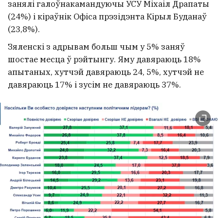
занялі галоўнакамандуючы УСУ Міхаіл Драпаты
(24%) і кіраўнік Офіса прэзідэнта Кірыл Буданаў
(23,8%).
Зяленскі з адрывам больш чым у 5% заняў
шостае месца ў рэйтынгу. Яму давяраюць 18%
апытаных, хутчэй давяраюць 24, 5%, хутчэй не
давяраюць 17% і зусім не давяраюць 37%.