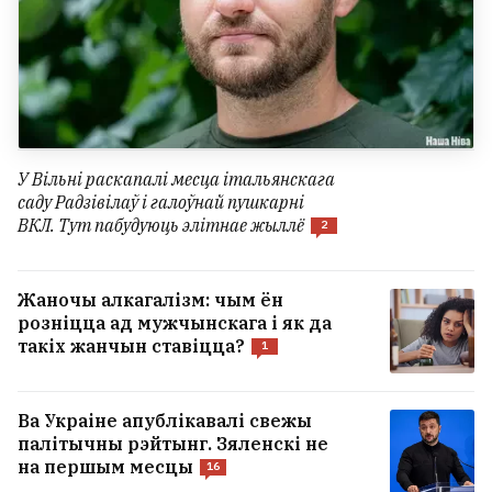
У Вільні раскапалі месца італьянскага
саду Радзівілаў і галоўнай пушкарні
ВКЛ. Тут пабудуюць элітнае жыллё
2
Жаночы алкагалізм: чым ён
розніцца ад мужчынскага і як да
такіх жанчын ставіцца?
1
Ва Украіне апублікавалі свежы
палітычны рэйтынг. Зяленскі не
на першым месцы
16