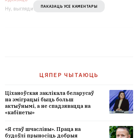
ПАКАЗАЦЬ УСЕ КАМЕНТАРЫ
Ну, выглядит правдоподобно.
ЦЯПЕР ЧЫТАЮЦЬ
Ціханоўская заклікала беларусаў
на эміграцыі быць больш
актыўнымі, а не спадзявацца на
«кабінеты»
«Я стаў шчаслівы». Праца на
будоўлі прыносіць добрыя