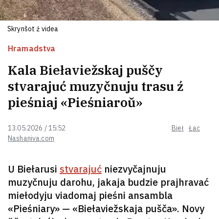
Naŭrocki: Ukraina moža raźličvać
na dapamohu, bo tam, dzie bjuć
Skrynšot ź videa
maskala — Polšča dapamahaje
3
Hramadstva
Kala Biełaviežskaj puščy
HUR pakazała, jak marskija drony
pracavali pa porcie ŭ Jałcie VIDEA
stvarajuć muzyčnuju trasu ź
pieśniaj «Pieśniaroŭ»
Pamiatajecie błohiera, jakoha ŭ 17
13.05.2026 / 15:52
Bieł
Łac
hadoŭ zatrymali za machinacyi z
Nashaniva.com
hrašyma dla dziciaci z SMA? Jaho
38‑hadovaja kachanaja ciažarnaja
2
U Biełarusi
stvarajuć
niezvyčajnuju
U Jekaciarynburhu atakavany skład
muzyčnuju darohu, jakaja budzie prajhravać
miełodyju viadomaj pieśni ansambla
Wildberries
«Pieśniary» — «Biełaviežskaja pušča». Novy