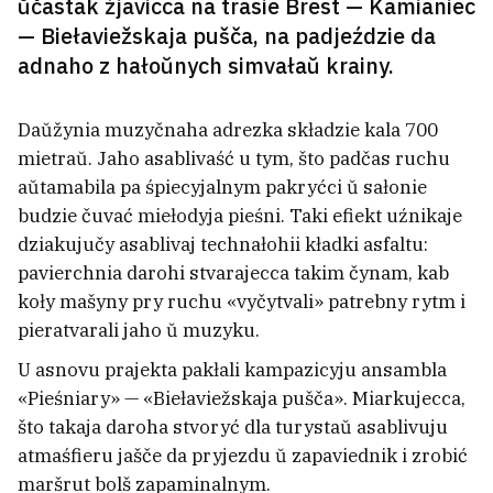
ŭčastak źjavicca na trasie Brest — Kamianiec
— Biełaviežskaja pušča, na padjeździe da
adnaho z hałoŭnych simvałaŭ krainy.
Daŭžynia muzyčnaha adrezka składzie kala 700
mietraŭ. Jaho asablivaść u tym, što padčas ruchu
aŭtamabila pa śpiecyjalnym pakryćci ŭ sałonie
budzie čuvać miełodyja pieśni. Taki efiekt uźnikaje
dziakujučy asablivaj technałohii kładki asfaltu:
pavierchnia darohi stvarajecca takim čynam, kab
koły mašyny pry ruchu «vyčytvali» patrebny rytm i
pieratvarali jaho ŭ muzyku.
Na «Hrodna Azocie» adbyŭsia
U asnovu prajekta pakłali kampazicyju ansambla
pazapłanavy vykid amijaku
«Pieśniary» — «Biełaviežskaja pušča». Miarkujecca,
što takaja daroha stvoryć dla turystaŭ asablivuju
atmaśfieru jašče da pryjezdu ŭ zapaviednik i zrobić
maršrut bolš zapaminalnym.