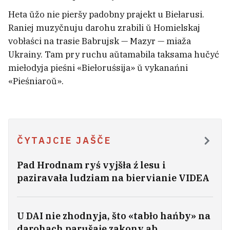
Heta ŭžo nie pieršy padobny prajekt u Biełarusi.
Raniej muzyčnuju darohu zrabili ŭ Homielskaj
vobłaści na trasie Babrujsk — Mazyr — miaža
Ukrainy. Tam pry ruchu aŭtamabila taksama hučyć
miełodyja pieśni «Biełoruśsija» ŭ vykanańni
«Pieśniaroŭ».
Učora ŭ Biełarusi było +40°C
1
ČYTAJCIE JAŠČE
Tramp zabaraniŭ u ZŠA «naradžalny
Pad Hrodnam ryś vyjšła ź lesu i
turyzm» dla asobnych katehoryj
1
paziravała ludziam na biervianie VIDEA
Škvał, mocny viecier i hrad narabili biady
U DAI nie zhodnyja, što «tabło hańby» na
hetaj nočču
darohach parušaje zakony ab