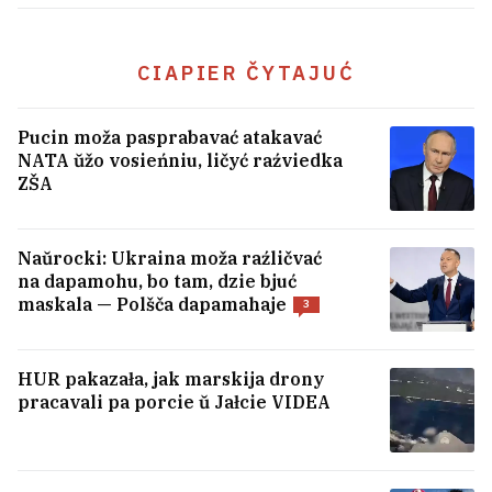
CIAPIER ČYTAJUĆ
Pucin moža pasprabavać atakavać
BATE abvierh čutki pra prodaž
NATA ŭžo vosieńniu, ličyć raźviedka
Kapskim kłuba
ZŠA
1
Naŭrocki: Ukraina moža raźličvać
na dapamohu, bo tam, dzie bjuć
maskala — Polšča dapamahaje
3
HUR pakazała, jak marskija drony
pracavali pa porcie ŭ Jałcie VIDEA