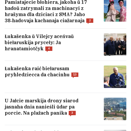
Pamiatajecie błohiera, jakoha ŭ 17
hadoŭ zatrymali za machinacyi z
hrašyma dla dziciaci z SMA? Jaho
38‑hadovaja kachanaja ciažarnaja
«Nad hałavoj lataje pa 20 ton». Brat i
2
siastra ź Biełarusi raskazali, kolki
zarablajuć u porcie polskaj Hdyni
3
Łukašenka ŭ Vilejcy aceńvaŭ
biełaruskija pryceły: Ja
hranatamiotčyk
4
Va Ukrainie apublikavali śviežy palityčny
rejtynh. Zialenski nie na pieršym miescy
25
Łukašenka raić biełarusam
pryhledziecca da chacinhu
13
U Mazyry z akna dziaviataha paviercha
vypała adnahadovaje dzicia
2
U Jałcie marskija drony siarod
Andruś Biezdar, jaki vyjšaŭ ź SIZA,
jasnaha dnia nanieśli ŭdar pa
raskazaŭ, jak jaho sprava ciapier i što
porcie. Na plažach panika
3
budzie dalej
9