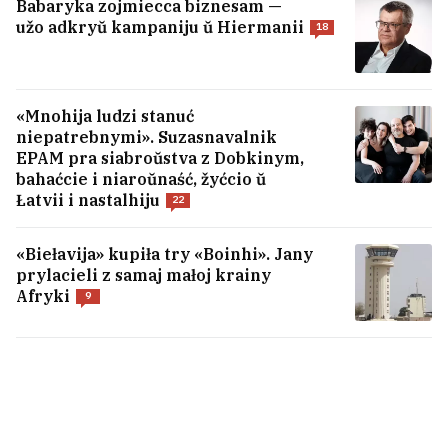
Babaryka zojmiecca biznesam —
užo adkryŭ kampaniju ŭ Hiermanii
18
USIE NAVINY →
«Mnohija ludzi stanuć
niepatrebnymi». Suzasnavalnik
EPAM pra siabroŭstva z Dobkinym,
bahaćcie i niaroŭnaść, žyćcio ŭ
Łatvii i nastalhiju
22
«Biełavija» kupiła try «Boinhi». Jany
prylacieli z samaj małoj krainy
Afryki
9