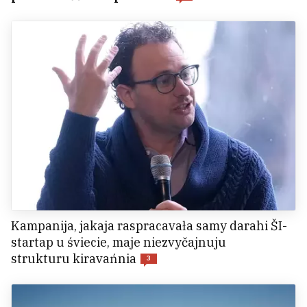
Kampanija, jakaja raspracavała samy darahi ŠI-
startap u śviecie, maje niezvyčajnuju
strukturu kiravańnia
3