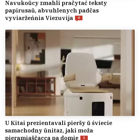
Navukoŭcy zmahli pračytać teksty
papirusaŭ, abvuhlenych padčas
vyviaržeńnia Viezuvija
4
U Kitai prezientavali pieršy ŭ śviecie
samachodny ŭnitaz, jaki moža
pieramiaščacca pa domie
1