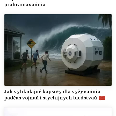
prahramavańnia
Jak vyhladajuć kapsuły dla vyžyvańnia
padčas vojnaŭ i stychijnych biedstvaŭ
7