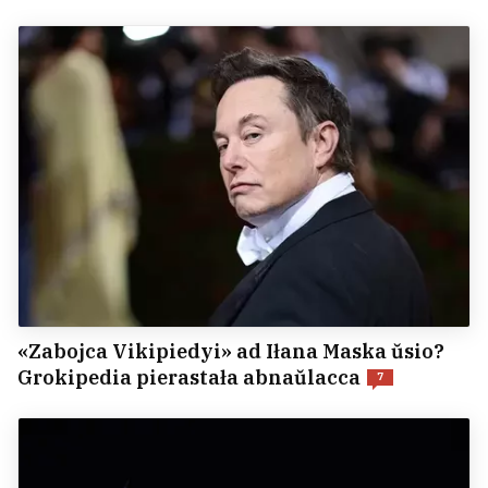
«Zabojca Vikipiedyi» ad Iłana Maska ŭsio?
Grokipedia pierastała abnaŭlacca
7