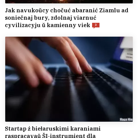
Jak navukoŭcy chočuć abaranić Ziamlu ad
soniečnaj bury, zdolnaj viarnuć
cyvilizacyju ŭ kamienny viek
3
Startap ź biełaruskimi karaniami
raspracavaŭ ŠI-instrumient dla