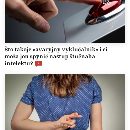
Što takoje «avaryjny vyklučalnik» i ci
moža jon spynić nastup štučnaha
intelektu?
2