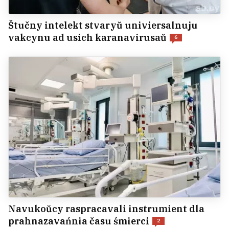
Štučny intelekt stvaryŭ univiersalnuju
vakcynu ad usich karanavirusaŭ
6
Navukoŭcy raspracavali instrumient dla
prahnazavańnia času śmierci
2