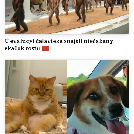
U evalucyi čałavieka znajšli niečakany
skačok rostu
5