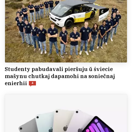
Studenty pabudavali pieršuju ŭ śviecie
mašynu chutkaj dapamohi na soniečnaj
enierhii
4