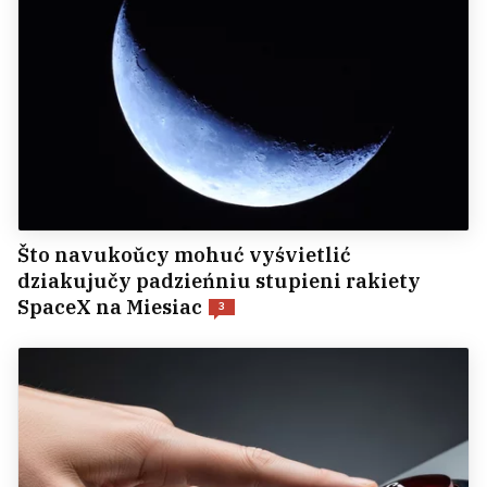
Što navukoŭcy mohuć vyśvietlić
dziakujučy padzieńniu stupieni rakiety
SpaceX na Miesiac
3