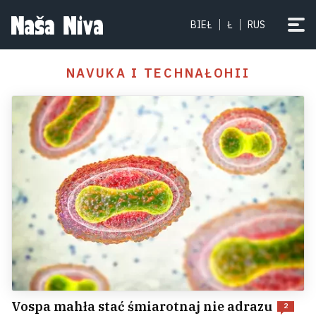
BIEŁ
Ł
RUS
NAVUKA I TECHNAŁOHII
Vospa mahła stać śmiarotnaj nie adrazu
2