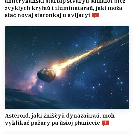
amierykanski startap stvaryŭ samalot biez
zvykłych kryłaŭ i iluminataraŭ, jaki moža
stać novaj staronkaj u avijacyi
3
Asteroid, jaki źniščyŭ dynazaŭraŭ, moh
vyklikać pažary pa ŭsioj płaniecie
1