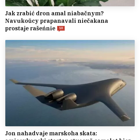
Jak zrabić dron amal niabačnym?
Navukoŭcy prapanavali niečakana
prostaje rašeńnie
10
Jon nahadvaje marskoha skata: