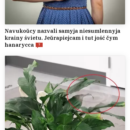
Navukoŭcy nazvali samyja niesumlennyja
krainy śvietu. Jeŭrapiejcam i tut jość čym
hanarycca
7