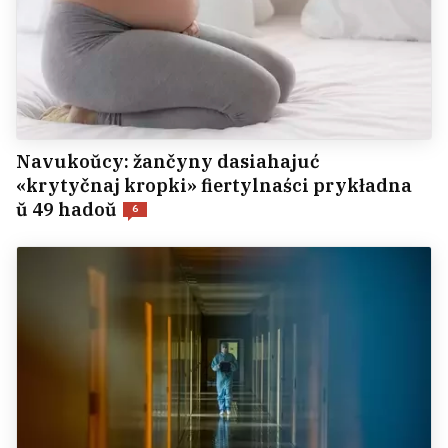
Navukoŭcy: žančyny dasiahajuć
«krytyčnaj kropki» fiertylnaści prykładna
ŭ 49 hadoŭ
6