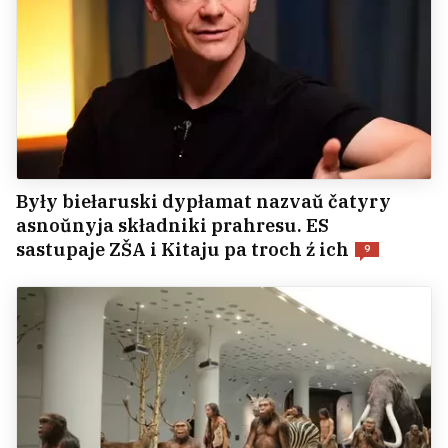
Były biełaruski dypłamat nazvaŭ čatyry
asnoŭnyja składniki prahresu. ES
sastupaje ZŠA i Kitaju pa troch ź ich
9