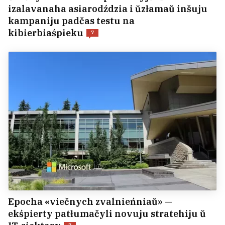
izalavanaha asiarodździa i ŭzłamaŭ inšuju
kampaniju padčas testu na
kibierbiaśpieku
7
Epocha «viečnych zvalnieńniaŭ» —
ekśpierty patłumačyli novuju stratehiju ŭ