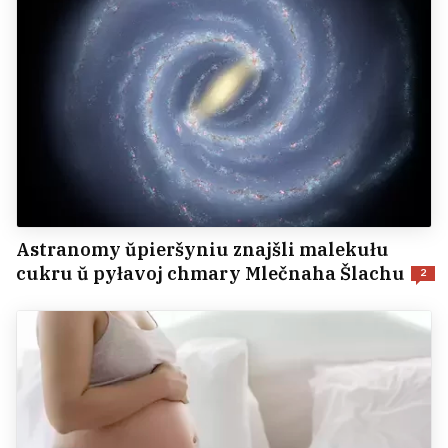
Astranomy ŭpieršyniu znajšli malekułu
cukru ŭ pyłavoj chmary Mlečnaha Šlachu
2