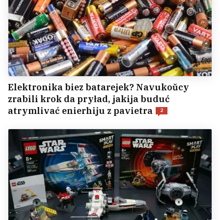
Elektronika biez batarejek? Navukoŭcy
zrabili krok da pryład, jakija buduć
atrymlivać enierhiju z pavietra
2