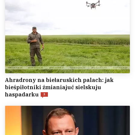
Ahradrony na biełaruskich palach: jak
bieśpiłotniki źmianiajuć sielskuju
haspadarku
3