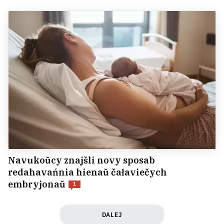
Navukoŭcy znajšli novy sposab
redahavańnia hienaŭ čałaviečych
embryjonaŭ
1
DALEJ