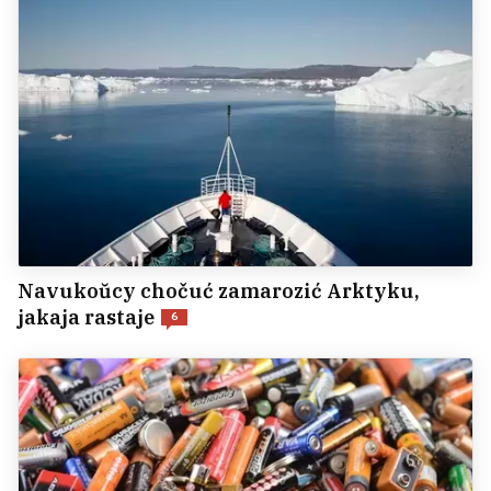
Navukoŭcy chočuć zamarozić Arktyku,
jakaja rastaje
6