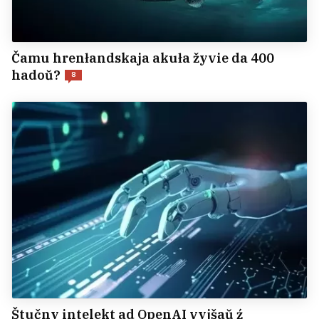
Čamu hrenłandskaja akuła žyvie da 400
hadoŭ?
8
Štučny intelekt ad OpenAI vyjšaŭ ź