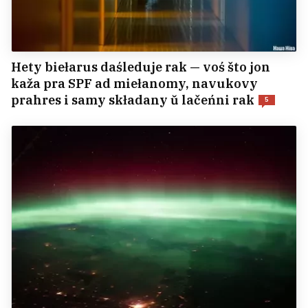
Hety biełarus daśleduje rak — voś što jon
kaža pra SPF ad miełanomy, navukovy
prahres i samy składany ŭ lačeńni rak
5