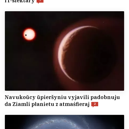
IT-siektary
7
Navukoŭcy ŭpieršyniu vyjavili padobnuju
da Ziamli płanietu z atmaśfieraj
2