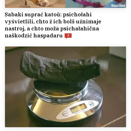
Sabaki suprać katoŭ: psichołahi
vyśvietlili, chto ź ich bolš uźnimaje
nastroj, a chto moža psichałahična
naškodzić haspadaru
2