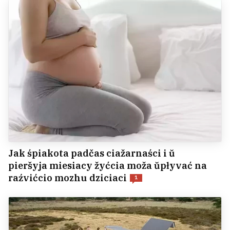
Jak śpiakota padčas ciažarnaści i ŭ
pieršyja miesiacy žyćcia moža ŭpłyvać na
raźvićcio mozhu dziciaci
1