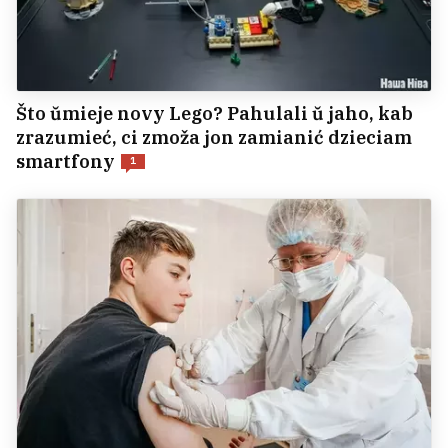
Što ŭmieje novy Lego? Pahulali ŭ jaho, kab
zrazumieć, ci zmoža jon zamianić dzieciam
smartfony
1