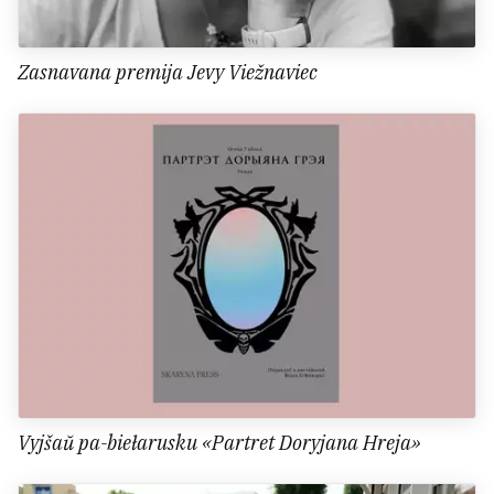
Zasnavana premija Jevy Viežnaviec
Vyjšaŭ pa-biełarusku «Partret Doryjana Hreja»