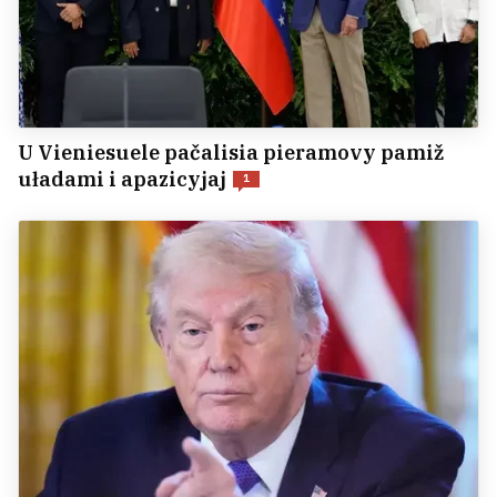
U Vieniesuele pačalisia pieramovy pamiž
uładami i apazicyjaj
1