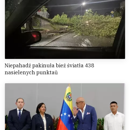
Niepahadź pakinuła bieź śviatła 438
nasielenych punktaŭ