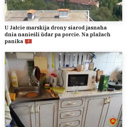
U Jałcie marskija drony siarod jasnaha
dnia nanieśli ŭdar pa porcie. Na plažach
panika
2