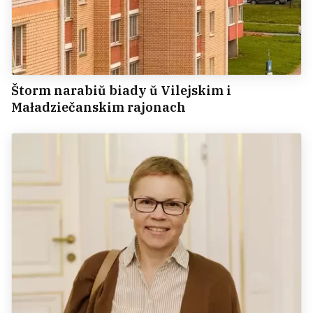
Štorm narabiŭ biady ŭ Vilejskim i
Maładziečanskim rajonach