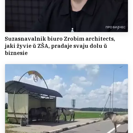
Suzasnavalnik biuro Zrobim architects,
jaki žyvie ŭ ZŠA, pradaje svaju dolu ŭ
biznesie