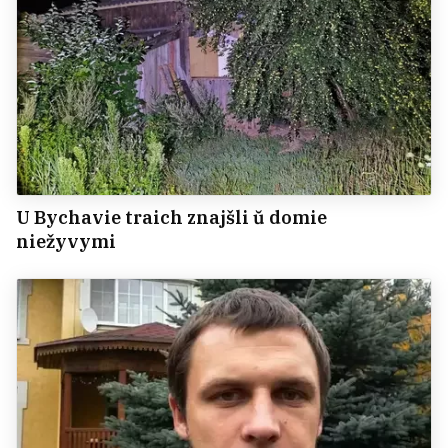
U Bychavie traich znajšli ŭ domie
niežyvymi