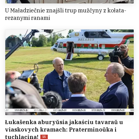
U Maładziečnie znajšli trup mužčyny z kołata-
rezanymi ranami
Łukašenka aburyŭsia jakaściu tavaraŭ u
viaskovych kramach: Praterminoŭka i
tuchlacina!
15