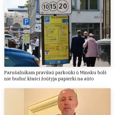
Parušalnikam praviłaŭ parkoŭki ŭ Minsku bolš
nie buduć kłaści žoŭtyja papierki na aŭto