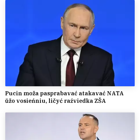
Pucin moža pasprabavać atakavać NATA
ŭžo vosieńniu, ličyć raźviedka ZŠA