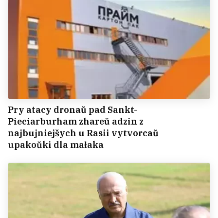
Pry atacy dronaŭ pad Sankt-
Pieciarburham zhareŭ adzin z
najbujniejšych u Rasii vytvorcaŭ
upakoŭki dla małaka