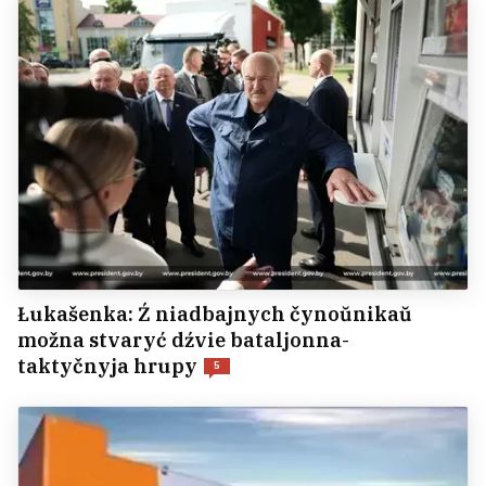
Łukašenka: Ź niadbajnych čynoŭnikaŭ
možna stvaryć dźvie bataljonna-
taktyčnyja hrupy
5