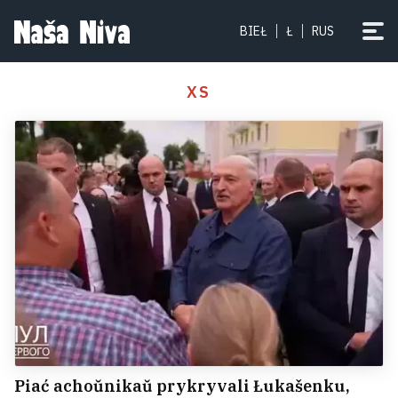
BIEŁ
Ł
RUS
XS
Piać achoŭnikaŭ prykryvali Łukašenku,