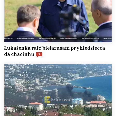
Łukašenka raić biełarusam pryhledziecca
da chacinhu
9