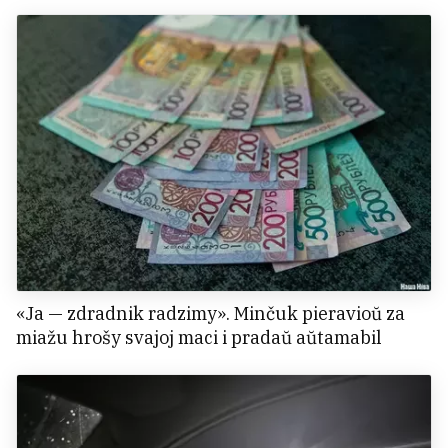
«Ja — zdradnik radzimy». Minčuk pieravioŭ za
miažu hrošy svajoj maci i pradaŭ aŭtamabil