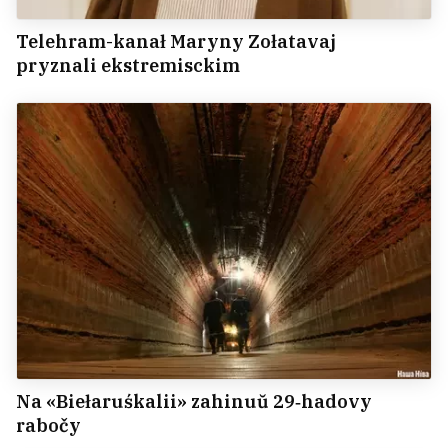
Telehram-kanał Maryny Zołatavaj
pryznali ekstremisckim
Na «Biełaruśkalii» zahinuŭ 29‑hadovy
rabočy