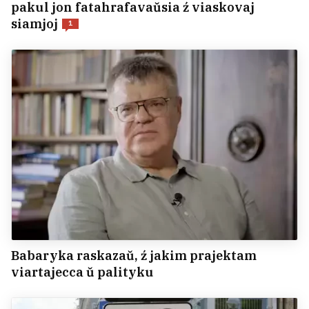
pakul jon fatahrafavaŭsia ź viaskovaj
siamjoj
1
Babaryka raskazaŭ, ź jakim prajektam
viartajecca ŭ palityku