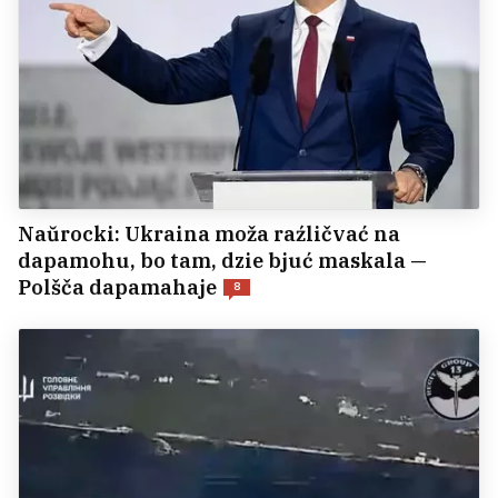
Naŭrocki: Ukraina moža raźličvać na
dapamohu, bo tam, dzie bjuć maskala —
Polšča dapamahaje
8