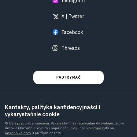
Instagram
X | Twitter
Facebook
Threads
PADTRYMAĆ
Kantakty, palityka kanfidencyjnaści i
vykarystańnie cookie
© Usie pravy abaronienyja. Vykarystańnie materyjałaŭ dazvalajecca pry
ŭmovie ŭkazańnia krynicy i najaŭnaści aktyŭnaj hipierspasyłki na
nashaniva.com
u pieršym abzacy.