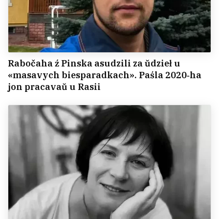
Rabočaha ź Pinska asudzili za ŭdzieł u
«masavych biesparadkach». Paśla 2020‑ha
jon pracavaŭ u Rasii