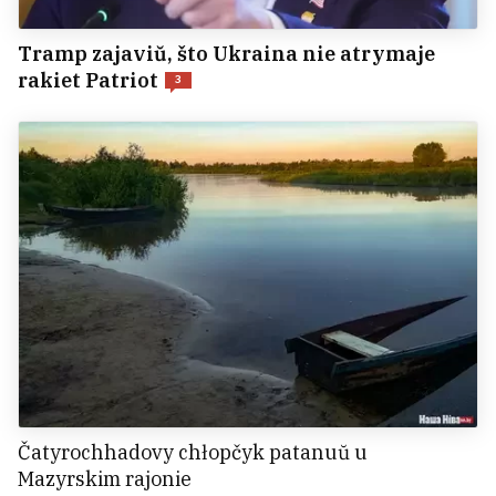
Tramp zajaviŭ, što Ukraina nie atrymaje
rakiet Patriot
3
Čatyrochhadovy chłopčyk patanuŭ u
Mazyrskim rajonie