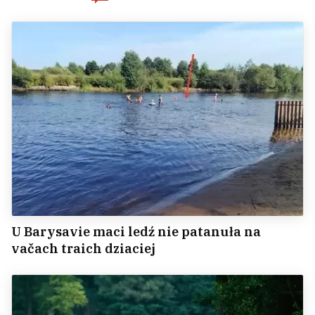
U Barysavie maci ledź nie patanuła na
vačach traich dziaciej