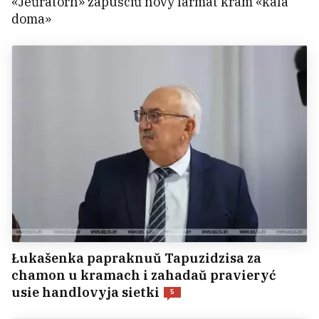
«Jeŭratorh» zapuściŭ novy farmat kram «kala
doma»
Łukašenka papraknuŭ Tapuzidzisa za
chamon u kramach i zahadaŭ pravieryć
usie handlovyja sietki
5