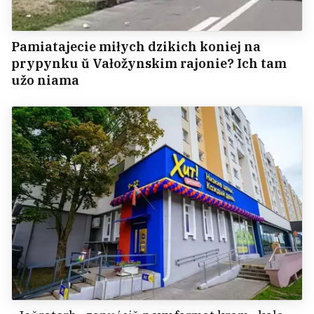
Pamiatajecie miłych dzikich koniej na
prypynku ŭ Vałožynskim rajonie? Ich tam
užo niama