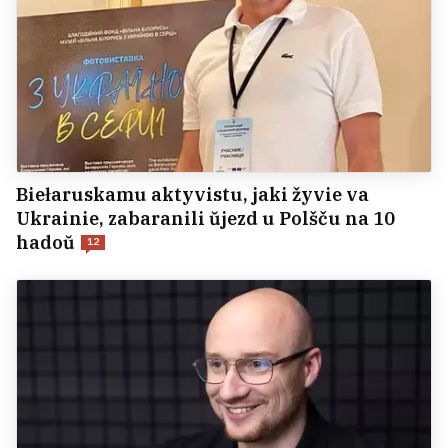
Biełaruskamu aktyvistu, jaki žyvie va
Ukrainie, zabaranili ŭjezd u Polšču na 10
hadoŭ
12