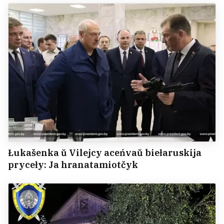
Łukašenka ŭ Vilejcy aceńvaŭ biełaruskija
pryceły: Ja hranatamiotčyk