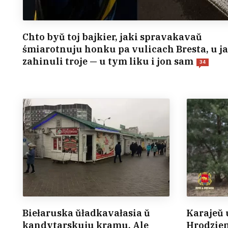
Chto byŭ toj bajkier, jaki spravakavaŭ
śmiarotnuju honku pa vulicach Bresta, u j
zahinuli troje — u tym liku i jon sam
34
Biełaruska ŭładkavałasia ŭ
Karajeŭ 
kandytarskuju kramu. Ale
Hrodzien