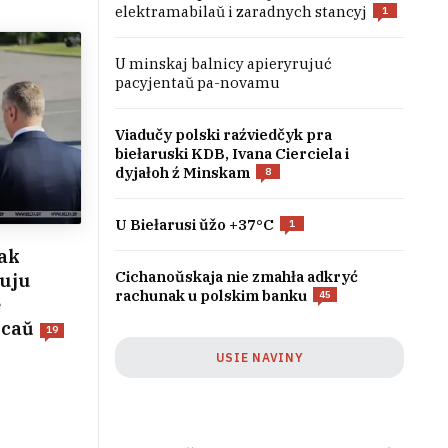
elektramabilaŭ i zaradnych stancyj
1
U minskaj balnicy apieryrujuć
pacyjentaŭ pa-novamu
Viadučy polski raźviedčyk pra
biełaruski KDB, Ivana Cierciela i
dyjałoh ź Minskam
8
U Biełarusi ŭžo +37°C
1
jak
Cichanoŭskaja nie zmahła adkryć
kuju
rachunak u polskim banku
45
e
ŭcaŭ
19
USIE NAVINY