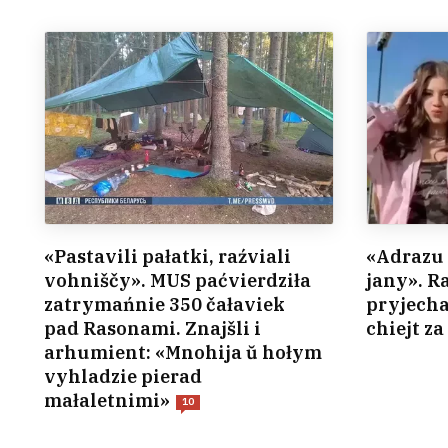
«Pastavili pałatki, raźviali
«Adrazu 
vohniščy». MUS paćvierdziła
jany». Ra
zatrymańnie 350 čałaviek
pryjechal
pad Rasonami. Znajšli i
chiejt z
arhumient: «Mnohija ŭ hołym
vyhladzie pierad
małaletnimi»
10