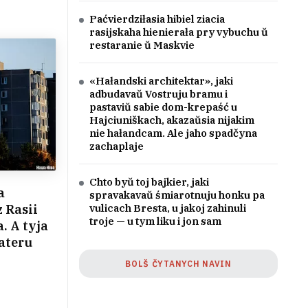
Paćvierdziłasia hibiel ziacia
rasijskaha hienierała pry vybuchu ŭ
restaranie ŭ Maskvie
«Hałandski architektar», jaki
adbudavaŭ Vostruju bramu i
pastaviŭ sabie dom-krepaść u
Hajciuniškach, akazaŭsia nijakim
nie hałandcam. Ale jaho spadčyna
zachaplaje
Chto byŭ toj bajkier, jaki
a
spravakavaŭ śmiarotnuju honku pa
 Rasii
vulicach Bresta, u jakoj zahinuli
troje — u tym liku i jon sam
. A tyja
vateru
BOLŠ ČYTANYCH NAVIN