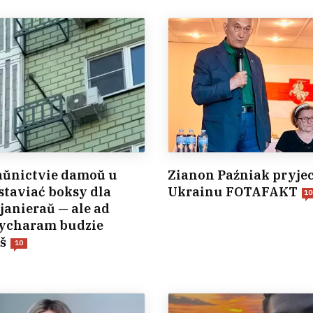
aŭnictvie damoŭ u
Zianon Paźniak pryje
staviać boksy dla
Ukrainu FOTAFAKT
10
anieraŭ — ale ad
žycharam budzie
š
10