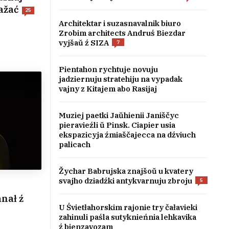
ražać
25
Architektar i suzasnavalnik biuro
Zrobim architects Andruś Biezdar
vyjšaŭ ź SIZA
7
Pientahon rychtuje novuju
jadziernuju stratehiju na vypadak
vajny z Kitajem abo Rasijaj
Muziej paetki Jaŭhienii Janiščyc
pieravieźli ŭ Pinsk. Ciapier usia
ekspazicyja źmiaščajecca na dźviuch
palicach
Žychar Babrujska znajšoŭ u kvatery
svajho dziadźki antykvarnuju zbroju
5
nał ź
U Śvietłahorskim rajonie try čałavieki
zahinuli paśla sutyknieńnia lehkavika
ź bienzavozam