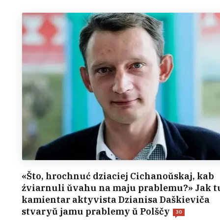
«Što, hrochnuć dziaciej Cichanoŭskaj, kab
źviarnuli ŭvahu na maju prablemu?» Jak 
kamientar aktyvista Dzianisa Daškieviča
stvaryŭ jamu prablemy ŭ Polščy
30