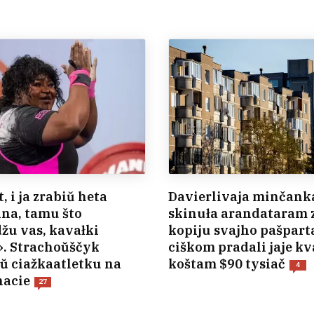
t, i ja zrabiŭ heta
Davierlivaja minčank
lna, tamu što
skinuła arandataram z
žu vas, kavałki
kopiju svajho pašparta
. Strachoŭščyk
ciškom pradali jaje k
ŭ ciažkaatletku na
koštam $90 tysiač
4
nacie
27