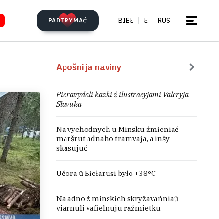
BIEŁ
Ł
RUS
PADTRYMAĆ
Apošnija naviny
Pieravydali kazki ź ilustracyjami Valeryja
Słavuka
Na vychodnych u Minsku źmieniać
maršrut adnaho tramvaja, a inšy
skasujuć
Učora ŭ Biełarusi było +38°C
Na adno ź minskich skryžavańniaŭ
viarnuli vafielnuju raźmietku