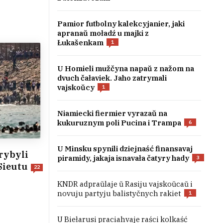
Pamior futbolny kalekcyjanier, jaki
apranaŭ moładź u majki z
Łukašenkam
1
U Homieli mužčyna napaŭ z nažom na
dvuch čałaviek. Jaho zatrymali
vajskoŭcy
1
Niamiecki fiermier vyrazaŭ na
kukuruznym poli Pucina i Trampa
6
U Minsku spynili dziejnaść finansavaj
rybyli
piramidy, jakaja isnavała čatyry hady
3
Sieutu
22
KNDR adpraŭlaje ŭ Rasiju vajskoŭcaŭ i
novuju partyju balistyčnych rakiet
1
U Biełarusi praciahvaje raści kolkaść