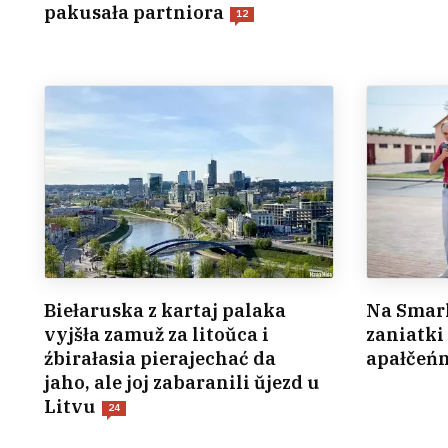
pakusała partniora
12
Biełaruska z kartaj palaka
Na Smar
vyjšła zamuž za litoŭca i
zaniatk
źbirałasia pierajechać da
apałčeń
jaho, ale joj zabaranili ŭjezd u
Litvu
24