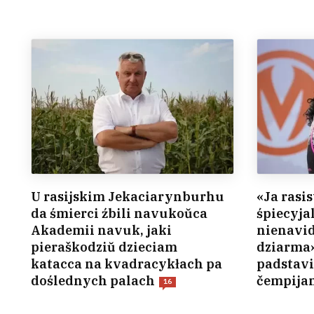
U rasijskim Jekaciarynburhu
«Ja rasis
da śmierci źbili navukoŭca
śpiecyja
Akademii navuk, jaki
nienavid
pieraškodziŭ dzieciam
dziarma»
katacca na kvadracykłach pa
padstavi
doślednych palach
čempija
16