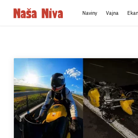
Naviny
Vajna
Eka