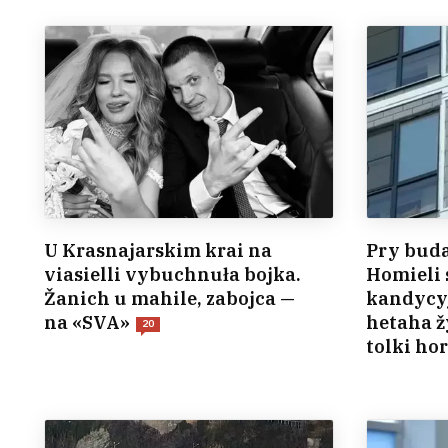
U Krasnajarskim krai na
Pry bud
viasielli vybuchnuła bojka.
Homieli 
Žanich u mahile, zabojca —
kandycyj
na «SVA»
hetaha 
20
tolki hor