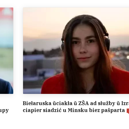
Biełaruska ŭciakła ŭ ZŠA ad słužby ŭ Izra
tupy
ciapier siadzić u Minsku biez pašparta