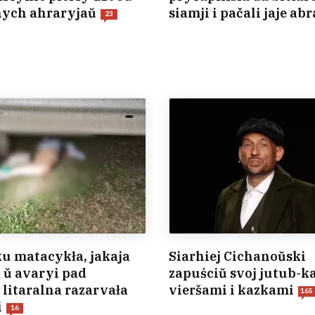
nych ahraryjaŭ
siamji i pačali jaje ab
23
u matacykła, jakaja
Siarhiej Cichanoŭski
 ŭ avaryi pad
zapuściŭ svoj jutub-ka
 litaralna razarvała
vieršami i kazkami
165
i
16