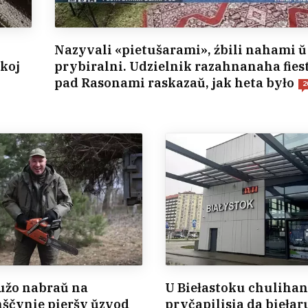
Nazyvali «pietušarami», źbili nahami ŭ
akoj
prybiralni. Udzielnik razahnanaha fies
pad Rasonami raskazaŭ, jak heta było
2
užo nabraŭ na
U Biełastoku chuliha
ščynie pieršy ŭzvod
pryčapilisia da biełar