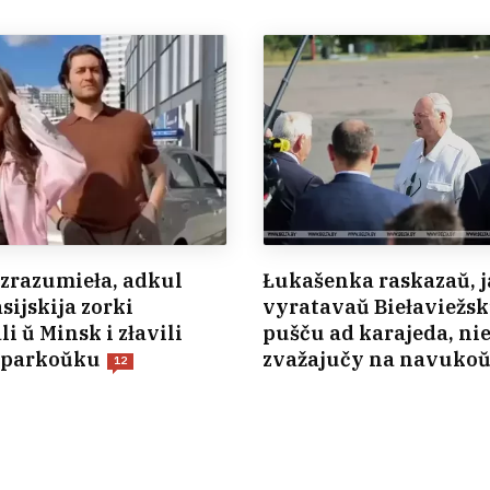
zrazumieła, adkul
Łukašenka raskazaŭ, 
sijskija zorki
vyratavaŭ Biełaviežs
i ŭ Minsk i złavili
pušču ad karajeda, ni
a parkoŭku
zvažajučy na navuko
12