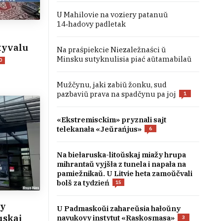
U Mahilovie na voziery patanuŭ
14‑hadovy padletak
tyvalu
Na praśpiekcie Niezaležnaści ŭ
Minsku sutyknulisia piać aŭtamabilaŭ
0
Mužčynu, jaki zabiŭ žonku, sud
pazbaviŭ prava na spadčynu pa joj
1
«Ekstremisckim» pryznali sajt
telekanała «Jeŭrańjus»
6
Na biełaruska-litoŭskaj miažy hrupa
mihrantaŭ vyjšła z tunela i napała na
pamiežnikaŭ. U Litvie heta zamoŭčvali
bolš za tydzień
15
ny
U Padmaskoŭi zahareŭsia hałoŭny
uskaj
navukovy instytut «Raskosmasa»
3