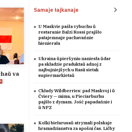
Samaje łajkanaje
U Maskvie paśla vybuchu ŭ
restaranie Balzi Rossi prajšło
patajemnaje pachavańnie
hienierała
Ukraina ŭpieršyniu naniesła ŭdar
pa składzie praduktaŭ adnoj z
najbujniejšych u Rasii sietak
chaŭ va
supiermarkietaŭ
0
Ckłady Wildberries: pad Maskvoj i ŭ
Ćviery — mima, u Pieciarburhu
pajšło z dymam. Jość papadańnie i
ŭ NPZ
Kolki biełarusaŭ atrymali polskaje
hramadzianstva za apošni čas. Ličby