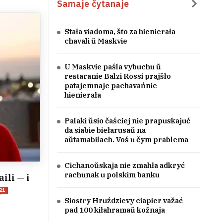
Samaje čytanaje
Stała viadoma, što za hienierała
chavali ŭ Maskvie
U Maskvie paśla vybuchu ŭ
restaranie Balzi Rossi prajšło
patajemnaje pachavańnie
hienierała
Palaki ŭsio čaściej nie prapuskajuć
da siabie biełarusaŭ na
aŭtamabilach. Voś u čym prablema
Cichanoŭskaja nie zmahła adkryć
rachunak u polskim banku
ili — i
21
Siostry Hruździevy ciapier važać
pad 100 kiłahramaŭ kožnaja