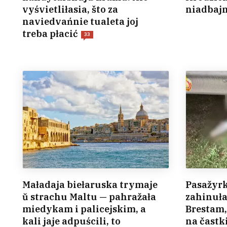
vyśvietliłasia, što za
niadbaj
naviedvańnie tualeta joj
treba płacić
33
Maładaja biełaruska trymaje
Pasažyrk
ŭ strachu Maltu — pahražała
zahinuła
miedykam i palicejskim, a
Brestam,
kali jaje adpuścili, to
na častk