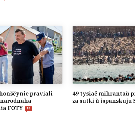
honščynie praviali
49 tysiač mihrantaŭ p
i narodnaha
za sutki ŭ ispanskuju 
nia FOTY
18