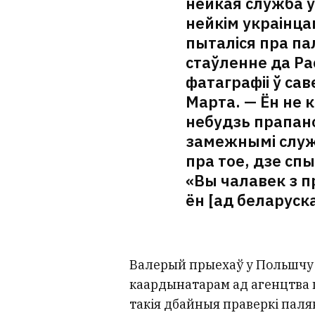
нейкая служба ўн
нейкім украінца
пыталіся пра па
стаўленне да Рас
фатаграфіі ў са
Марта. — Ён не 
небудзь прапано
замежнымі служ
пра тое, дзе спы
«Вы чалавек з п
ён [ад беларуск
Валерый прыехаў у Польшчу на
каардынатарам ад агенцтва 
такія дбайныя праверкі паляк