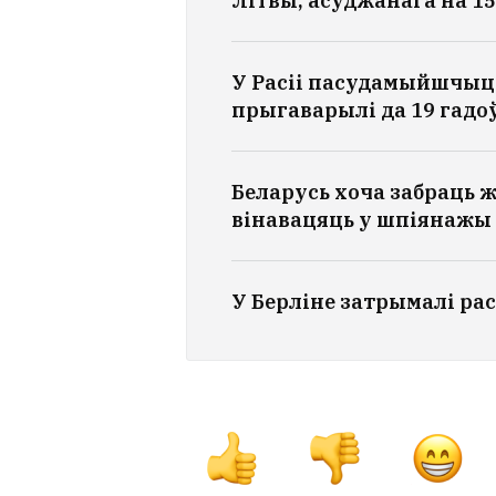
Літвы, асуджанага на 15
У Расіі пасудамыйшчыцу
прыгаварылі да 19 гадоў
Беларусь хоча забраць ж
вінавацяць у шпіянажы
У Берліне затрымалі рас