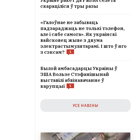
Украіне ракет да Patriot сёлета
скараціліся ў тры разы
«Галоўнае не забываць
падзараджаць не толькі тэлефон,
але і сябе самога». Як украінскі
вайсковец жыве з двума
электрастымулятарамі. І што ў яго
з сэксам?
1
Былой амбасадарцы Украіны ў
ЗША Вользе Стэфанішынай
выставілі абвінавачанне ў
карупцыі
1
УСЕ НАВІНЫ