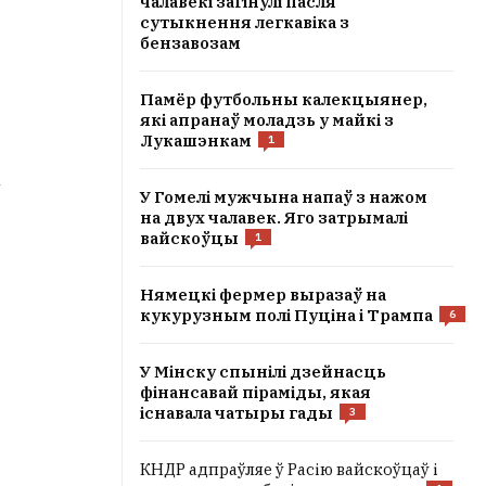
чалавекі загінулі пасля
сутыкнення легкавіка з
бензавозам
Памёр футбольны калекцыянер,
які апранаў моладзь у майкі з
Лукашэнкам
1
а
У Гомелі мужчына напаў з нажом
на двух чалавек. Яго затрымалі
вайскоўцы
1
Нямецкі фермер выразаў на
кукурузным полі Пуціна і Трампа
6
У Мінску спынілі дзейнасць
фінансавай піраміды, якая
існавала чатыры гады
3
КНДР адпраўляе ў Расію вайскоўцаў і