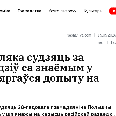
оміка
Грамадства
Усяго патроху
Культура
Nashaniva.com
15.05.2026
Бел
Ła
яка судзяць за
дзіў са знаёмым у
вяргаўся допыту на
удзяць 28‑гадовага грамадзяніна Польшчы
ь у шпіянажы на карысць расійскай разведкі.