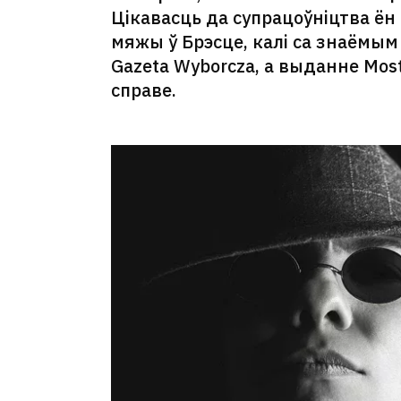
Цікавасць да супрацоўніцтва ён
мяжы ў Брэсце, калі са знаёмым 
Gazeta Wyborcza, а выданне Mos
справе.