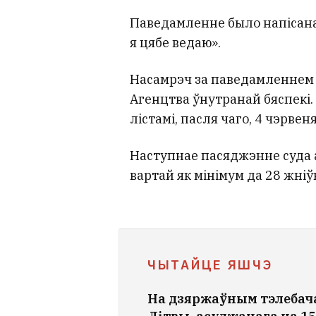
Паведамленне было напісана 
я цябе ведаю».
Насамрэч за паведамленнем с
Агенцтва ўнутранай бяспекі. 
лістамі, пасля чаго, 4 чэрвен
Наступнае пасяджэнне суда а
вартай як мінімум да 28 жніў
ЧЫТАЙЦЕ ЯШЧЭ
На дзяржаўным тэлебача