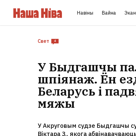
Навіны
Вайна
Экан
Свет
4
У Быдгашчы пал
шпіянаж. Ён ез
Беларусь і пад
мяжы
У Акруговым судзе Быдгашчы с
Віктара З., якога абвінавачваюц