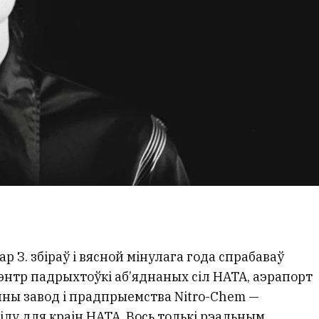
ар З. збіраў і вясной мінулага года спрабаваў
нтр падрыхтоўкі аб’яднаных сіл НАТА, аэрапорт
ны завод і прадпрыемства Nitro-Chem —
ілу для краін НАТА. Вось толькі рэальным