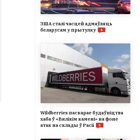
ЗША сталі часцей адмаўляць
беларусам у прытулку
6
Wildberries паскарае будаўніцтва
хаба ў «Вялікім камені» на фоне
атак на склады ў Расіі
5