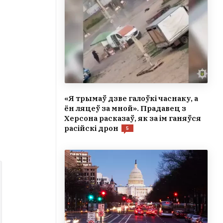
«Я трымаў дзве галоўкі часнаку, а
ён ляцеў за мной». Прадавец з
Херсона расказаў, як за ім ганяўся
расійскі дрон
5