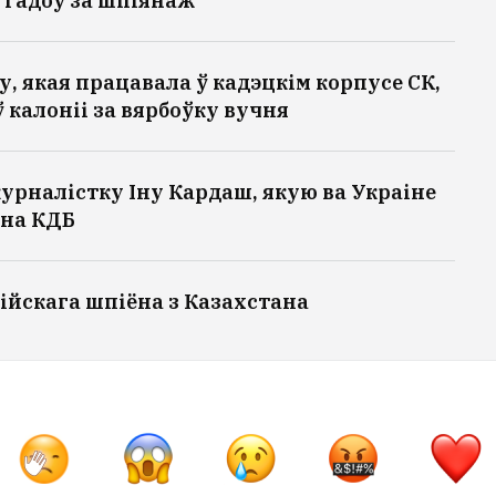
 гадоў за шпіянаж
, якая працавала ў кадэцкім корпусе СК,
 калоніі за вярбоўку вучня
урналістку Іну Кардаш, якую ва Украіне
 на КДБ
ійскага шпіёна з Казахстана