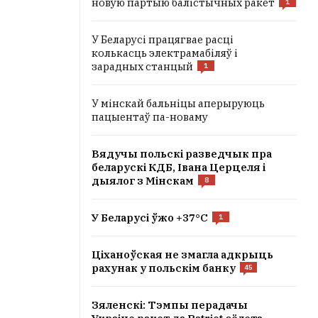
новую партыю балістычных ракет
1
У Беларусі працягвае расці
колькасць электрамабіляў і
зарадных станцый
1
У мінскай бальніцы аперыруюць
пацыентаў па-новаму
Вядучы польскі разведчык пра
беларускі КДБ, Івана Церцеля і
дыялог з Мінскам
8
У Беларусі ўжо +37°C
1
Ціханоўская не змагла адкрыць
рахунак у польскім банку
45
Зяленскі: Тэмпы перадачы