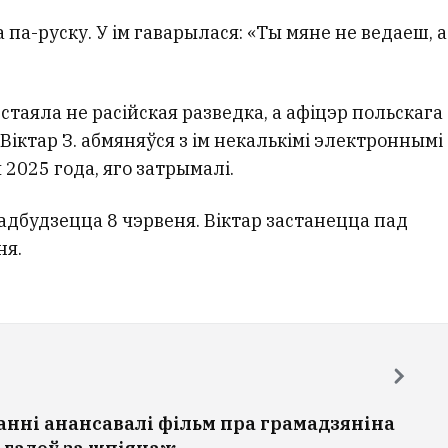
па-руску. У ім гаварылася: «Ты мяне не ведаеш, а
таяла не расійская разведка, а афіцэр польскага
Віктар З. абмяняўся з ім некалькімі электроннымі
я 2025 года, яго затрымалі.
дбудзецца 8 чэрвеня. Віктар застанецца пад
ня.
нні анансавалі фільм пра грамадзяніна