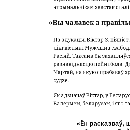
атрымальнікам звестак сталі 
«Вы чалавек з правіл
Па адукацыі Віктар З. піяні
лінгвістыкі. Мужчына свабод
Расіяй. Таксама ён захапляў
разнавіднасцю пейнтбола. Дз
Мартай, на якую спрабаваў з
судзе.
Як адзначаў Віктар, у Белар
Валерыем, беларусам, і яго 
«Ён расказваў, 