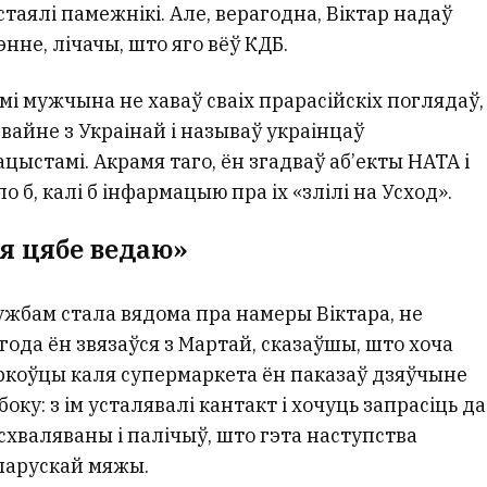
стаялі памежнікі. Але, верагодна, Віктар надаў
нне, лічачы, што яго вёў КДБ.
мі мужчына не хаваў сваіх прарасійскіх поглядаў,
 вайне з Украінай і называў украінцаў
цыстамі. Акрамя таго, ён згадваў аб’екты НАТА і
 б, калі б інфармацыю пра іх «злілі на Усход».
 я цябе ведаю»
ужбам стала вядома пра намеры Віктара, не
 года ён звязаўся з Мартай, сказаўшы, што хоча
ркоўцы каля супермаркета ён паказаў дзяўчыне
оку: з ім усталявалі кантакт і хочуць запрасіць да
схваляваны і палічыў, што гэта наступства
ларускай мяжы.