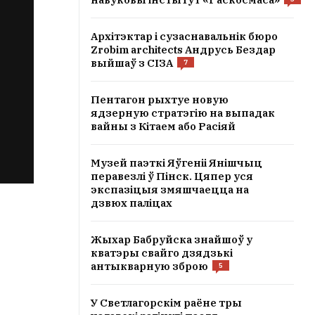
Архітэктар і сузаснавальнік бюро
Zrobim architects Андрусь Бездар
выйшаў з СІЗА
7
Пентагон рыхтуе новую
ядзерную стратэгію на выпадак
вайны з Кітаем або Расіяй
Музей паэткі Яўгеніі Янішчыц
перавезлі ў Пінск. Цяпер уся
экспазіцыя змяшчаецца на
дзвюх паліцах
Жыхар Бабруйска знайшоў у
кватэры свайго дзядзькі
антыкварную зброю
5
У Светлагорскім раёне тры