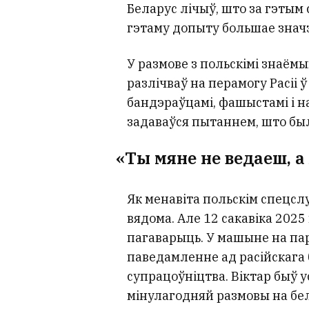
Беларус лічыў, што за гэтым 
гэтаму допыту большае значэ
У размове з польскімі знаёмы
разлічваў на перамогу Расіі ў
бандэраўцамі, фашыстамі і на
задаваўся пытаннем, што было
«Ты мяне не ведаеш, а
Як менавіта польскім спецсл
вядома. Але 12 сакавіка 2025
пагаварыць. У машыне на па
паведамленне ад расійскага б
супрацоўніцтва. Віктар быў у
мінулагодняй размовы на бе