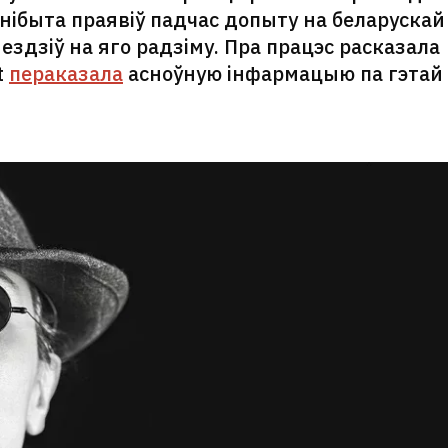
 нібыта праявіў падчас допыту на беларускай
ездзіў на яго радзіму. Пра працэс расказала
t
пераказала
асноўную інфармацыю па гэтай