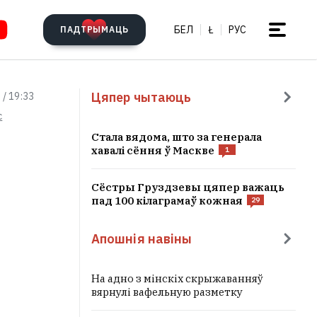
БЕЛ
Ł
РУС
ПАДТРЫМАЦЬ
Цяпер чытаюць
 / 19:33
c
Стала вядома, што за генерала
хавалі сёння ў Маскве
1
Сёстры Груздзевы цяпер важаць
пад 100 кілаграмаў кожная
29
Апошнія навіны
На адно з мінскіх скрыжаванняў
вярнулі вафельную разметку