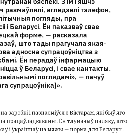
утранай бяспекі. З ім і яшчэ
м размаўлялі, агледзелі тэлефон,
літычныя погляды, пра
іі і Беларусі. Ён паказваў свае
вецкай форме, — расказала
казаў, што тады прагучала якая-
ва адносна супрацоўніцтва з
бамі. Ён перадаў інфармацыю
ніцца ў Беларусі, і свае кантакты.
равільнымі поглядамі», — пачуў
ага супрацоўніка]».
 заробкі і пазнаёміўся з Віктарам, які быў яго
па працаўладкаванні. Ён тлумачыў паляку, што
аў і ўкраінцаў на мяжы — норма для Беларусі.