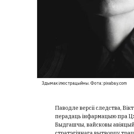
Здымак ілюстрацыйны. Фота: pixabay.com
Паводле версіі следства, Вікт
перадаць інфармацыю пра Цэ
Быдгашчы, вайсковы авіяцый
стратэгічнага вытворцу трац