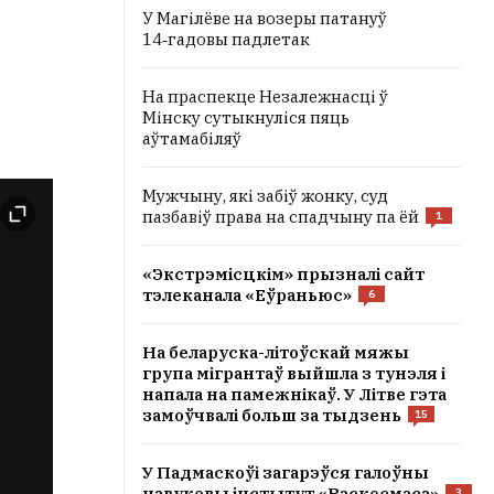
У Магілёве на возеры патануў
14‑гадовы падлетак
На праспекце Незалежнасці ў
Мінску сутыкнуліся пяць
аўтамабіляў
Мужчыну, які забіў жонку, суд
пазбавіў права на спадчыну па ёй
1
«Экстрэмісцкім» прызналі сайт
тэлеканала «Еўраньюс»
6
На беларуска-літоўскай мяжы
група мігрантаў выйшла з тунэля і
напала на памежнікаў. У Літве гэта
замоўчвалі больш за тыдзень
15
У Падмаскоўі загарэўся галоўны
навуковы інстытут «Раскосмаса»
3