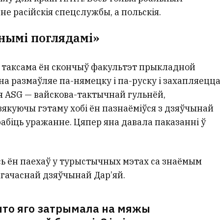
не расійскія спецслужбы, а польскія.
ьнымі поглядамі»
ст, таксама ён скончыў факультэт прыкладной
на размаўляе па-нямецку і па-руску і захапляецц
ся ASG — вайскова-тактычнай гульнёй,
якуючы гэтаму хобі ён пазнаёміўся з дзяўчынай
рабіць уражанне. Цяпер яна давала паказанні ў
усь ён паехаў у турыстычных мэтах са знаёмым
тагачаснай дзяўчынай Дар’яй.
што яго затрымала на мяжы