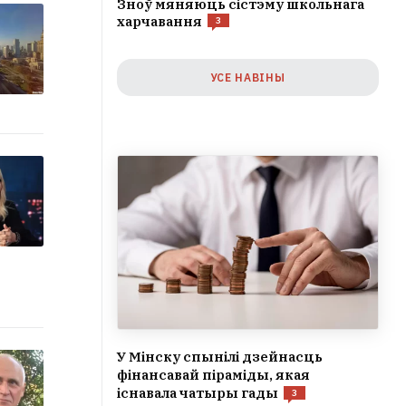
Зноў мяняюць сістэму школьнага
харчавання
3
УСЕ НАВІНЫ
У Мінску спынілі дзейнасць
фінансавай піраміды, якая
існавала чатыры гады
3