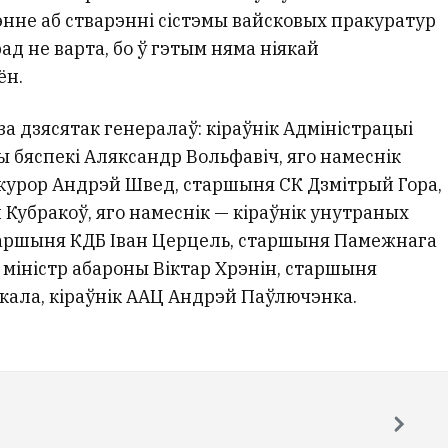
нне аб стварэнні сістэмы вайсковых пракуратур
ад не варта, бо ў гэтым няма ніякай
ён.
за дзясятак генералаў: кіраўнік Адміністрацыі
ы бяспекі Аляксандр Вольфавіч, яго намеснік
курор Андрэй Швед, старшыня СК Дзмітрый Гора,
 Кубракоў, яго намеснік — кіраўнік унутраных
таршыня КДБ Іван Церцель, старшыня Памежнага
 міністр абароны Віктар Хрэнін, старшыня
кала, кіраўнік ААЦ Андрэй Паўлючэнка.