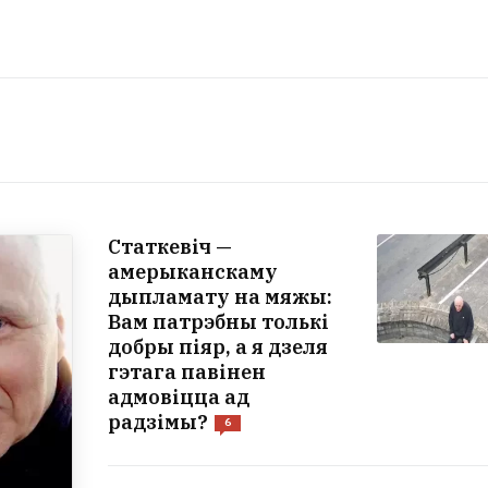
Статкевіч —
амерыканскаму
дыпламату на мяжы:
Вам патрэбны толькі
добры піяр, а я дзеля
гэтага павінен
адмовіцца ад
радзімы?
6