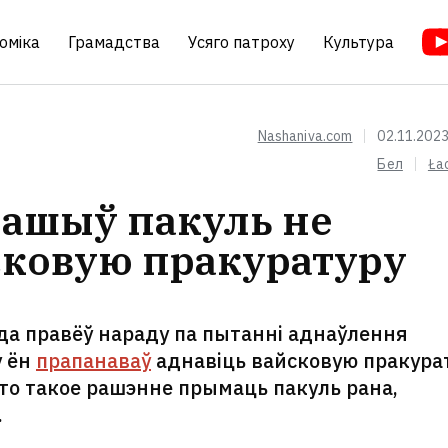
оміка
Грамадства
Усяго патроху
Культура
Nashaniva.com
02.11.2023
Бел
Ła
ашыў пакуль не
сковую пракуратуру
да правёў нараду па пытанні аднаўлення
у ён
прапанаваў
аднавіць вайсковую пракурат
што такое рашэнне прымаць пакуль рана,
.