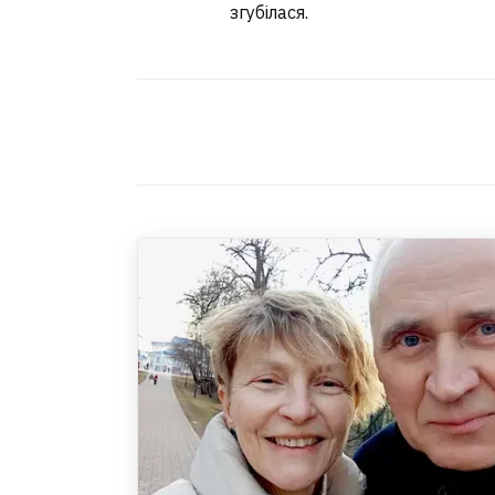
згубілася.