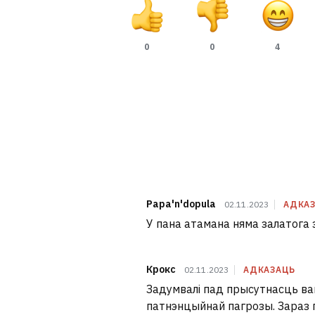
0
0
4
Papa'n'dopula
02.11.2023
АДКА
У пана атамана няма залатога з
Крокc
02.11.2023
АДКАЗАЦЬ
Задумвалі пад прысутнасць ваг
патнэнцыйнай пагрозы. Зараз 