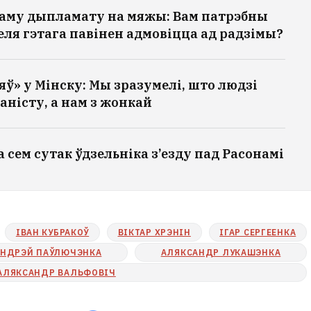
каму дыпламату на мяжы: Вам патрэбны
зеля гэтага павінен адмовіцца ад радзімы?
яў» у Мінску: Мы зразумелі, што людзі
аністу, а нам з жонкай
 сем сутак ўдзельніка з’езду пад Расонамі
ІВАН КУБРАКОЎ
ВІКТАР ХРЭНІН
ІГАР СЕРГЕЕНКА
АНДРЭЙ ПАЎЛЮЧЭНКА
АЛЯКСАНДР ЛУКАШЭНКА
АЛЯКСАНДР ВАЛЬФОВІЧ