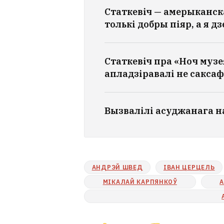
Статкевіч — амерыканс
толькі добры піяр, а я д
Статкевіч пра «Ноч музе
апладзіравалі не саксаф
Вызвалілі асуджанага на
АНДРЭЙ ШВЕД
ІВАН ЦЕРЦЕЛЬ
МІКАЛАЙ КАРПЯНКОЎ