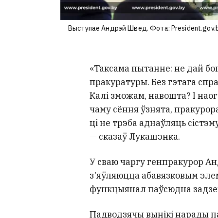
Выступае Андрэй Швед. Фота: President.gov.
«Таксама пытанне: не дай бо
пракуратуры. Без гэтага спра
Калі зможам, навошта? І наог
чаму сёння ўзнята, пракурора
ці не трэба аднаўляць сістэм
— сказаў Лукашэнка.
У сваю чаргу генпракурор А
з'яўляюцца абавязковым элем
функцыянал паўсюдна задзейн
Падводзячы вынікі нарады 