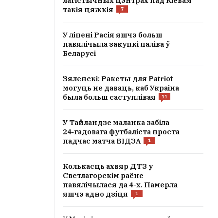
лагістычных цэнтрах пад Кіевам
такія цяжкія
7
У ліпені Расія яшчэ больш
павялічыла закупкі паліва ў
Беларусі
Зяленскі: Ракеты для Patriot
могуць не даваць, каб Украіна
была больш саступлівая
11
У Тайландзе маланка забіла
24‑гадовага футбаліста проста
падчас матча ВІДЭА
1
Колькасць ахвяр ДТЗ у
Светлагорскім раёне
павялічылася да 4-х. Памерла
яшчэ адно дзіця
1