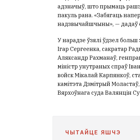
адзначыў, што прымаць рашэ
пакуль рана. «Забягаць напер
надзвычайшчыны», — дадаў 
У нарадзе ўзялі ўдзел больш 
Ігар Сергеенка, сакратар Рад
Аляксандр Рахманаў, генпра
міністр унутраных спраў Іван
войск Мікалай Карпянкоў, с
камітэта Дзмітрый Моластаў,
Вярхоўнага суда Валянцін Су
ЧЫТАЙЦЕ ЯШЧЭ