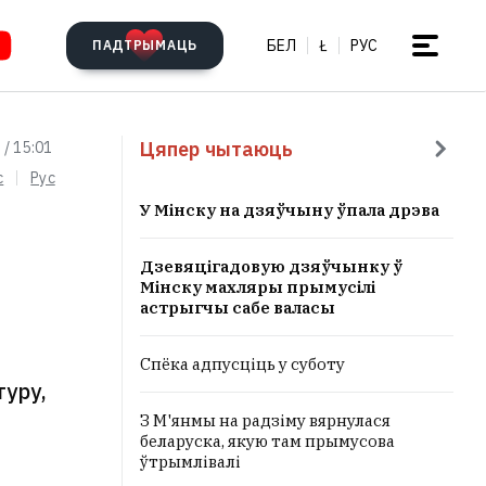
БЕЛ
Ł
РУС
ПАДТРЫМАЦЬ
Цяпер чытаюць
 / 15:01
c
Рус
У Мінску на дзяўчыну ўпала дрэва
Дзевяцігадовую дзяўчынку ў
Мінску махляры прымусілі
астрыгчы сабе валасы
Спёка адпусціць у суботу
уру,
З М'янмы на радзіму вярнулася
беларуска, якую там прымусова
ўтрымлівалі