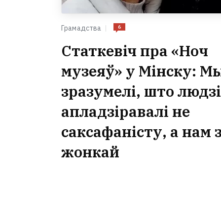
6
Грамадства
Статкевіч пра «Ноч
музеяў» у Мінску: М
зразумелі, што людзі
апладзіравалі не
саксафаністу, а нам 
жонкай