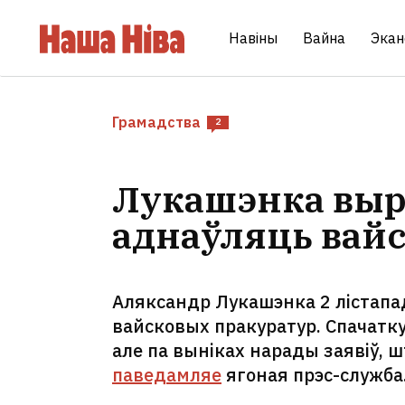
Навіны
Вайна
Экан
Грамадства
2
Лукашэнка выр
аднаўляць вай
Аляксандр Лукашэнка 2 лістапа
вайсковых пракуратур. Спачатк
але па выніках нарады заявіў, 
паведамляе
ягоная прэс-служба