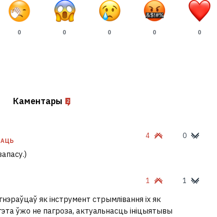
0
0
0
0
0
Каментары
2
4
0
ЗАЦЬ
апасу.)
1
1
нэраўцаў як інструмент стрымлівання іх як
гэта ўжо не пагроза, актуальнасць ініцыятывы