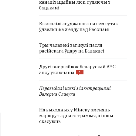
каналізацыйны люк, гуляючы з
бацькамі
Вызвалілі асуджанага на сем сутак
ўдзельніка з’езду пад Расонамі
Тры чалавекі загінулі пасля
расійскага ўдару па Балаклеі
Другі энергаблок Беларускай АЭС
зноў уключаны
1
Перавыдалі казкі з ілюстрацыямі
Валерыя Славука
На выходных у Мінску зменяць
маршрут аднаго трамвая, а іншы
скасуюць