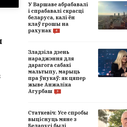
У Варшаве абрабавалі
і спрабавалі скрасці
беларуса, калі ён
клаў грошы на
рахунак
4
ы
Зладзіла дзень
нараджэння для
дарагога сабакі
мальтыпу, марыць
з
пра ўнукаў: як цяпер
жыве Анжаліка
Агурбаш
3
Статкевіч: Усе спробы
выціснуць мяне з
Беларусі былі