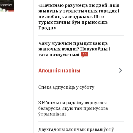
«Пачынаю разумець людзей, якія
жывуць у турыстычных гарадах і
не любяць заезджых». Што
турыстычны бум прыносіць
Гродну
Чаму мужчын прыцягваюць
жаночыя азадкі? Навукоўцы і
гэта патлумачылі
10
Апошнія навіны
,
Спёка адпусціць у суботу
З М'янмы на радзіму вярнулася
беларуска, якую там прымусова
ўтрымлівалі
Двухгадовы хлопчык праваліўся ў