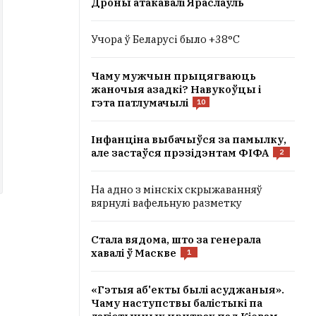
Дроны атакавалі Яраслаўль
Учора ў Беларусі было +38°C
Чаму мужчын прыцягваюць
жаночыя азадкі? Навукоўцы і
гэта патлумачылі
10
Інфанціна выбачыўся за памылку,
але застаўся прэзідэнтам ФІФА
2
На адно з мінскіх скрыжаванняў
вярнулі вафельную разметку
Стала вядома, што за генерала
хавалі ў Маскве
1
«Гэтыя аб'екты былі асуджаныя».
Чаму наступствы балістыкі па