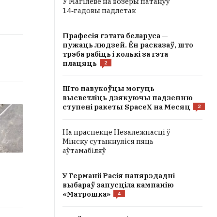
У Магілёве на возеры патануў
14‑гадовы падлетак
Прафесія гэтага беларуса —
пужаць людзей. Ён расказаў, што
трэба рабіць і колькі за гэта
плацяць
2
Што навукоўцы могуць
высветліць дзякуючы падзенню
ступені ракеты SpaceX на Месяц
2
На праспекце Незалежнасці ў
Мінску сутыкнуліся пяць
аўтамабіляў
У Германіі Расія напярэдадні
выбараў запусціла кампанію
«Матрошка»
4