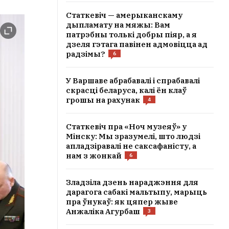
Статкевіч — амерыканскаму
дыпламату на мяжы: Вам
патрэбны толькі добры піяр, а я
дзеля гэтага павінен адмовіцца ад
радзімы?
6
У Варшаве абрабавалі і спрабавалі
скрасці беларуса, калі ён клаў
грошы на рахунак
4
Статкевіч пра «Ноч музеяў» у
Мінску: Мы зразумелі, што людзі
апладзіравалі не саксафаністу, а
нам з жонкай
6
Зладзіла дзень нараджэння для
дарагога сабакі мальтыпу, марыць
пра ўнукаў: як цяпер жыве
Анжаліка Агурбаш
3