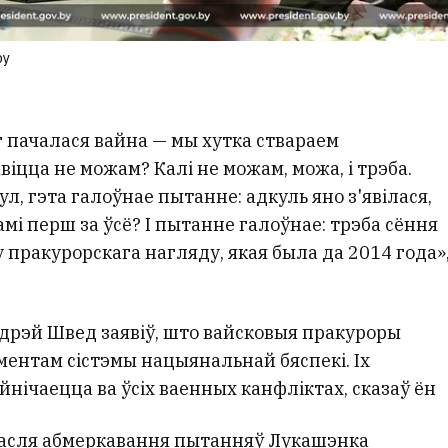
by
г пачалася вайна — мы хутка ствараем
віцца не можам? Калі не можам, можа, і трэба.
ул, гэта галоўнае пытанне: адкуль яно з'явілася,
мі перш за ўсё? І пытанне галоўнае: трэба сёння
у пракурорскага нагляду, якая была да 2014 года»
ндрэй Швед заявіў, што вайсковыя пракуроры
ентам сістэмы нацыянальнай бяспекі. Іх
ічаецца ва ўсіх ваенных канфліктах, сказаў ён
пасля абмеркавання пытанняў Лукашэнка