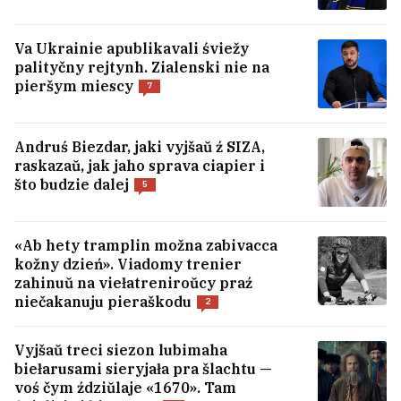
Va Ukrainie apublikavali śviežy
palityčny rejtynh. Zialenski nie na
pieršym miescy
7
Andruś Biezdar, jaki vyjšaŭ ź SIZA,
raskazaŭ, jak jaho sprava ciapier i
što budzie dalej
5
Statkievič: Usie sproby vycisnuć mianie ź
Biełarusi byli marnyja. Ja nie pakinu
«Ab hety tramplin možna zabivacca
krainu
17
kožny dzień». Viadomy trenier
zahinuŭ na viełatreniroŭcy praź
niečakanuju pieraškodu
2
U Biełarusi ŭžo +30°S
Vyjšaŭ treci siezon lubimaha
biełarusami sieryjała pra šlachtu —
«Pačynaju razumieć ludziej, jakija žyvuć u
voś čym ździŭlaje «1670». Tam
turystyčnych haradach i nie lubiać