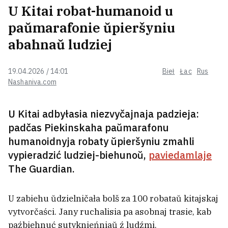
modnuju kalekcyju: dzie kupić i što
U Kitai robat-humanoid u
pa cenach?
paŭmarafonie ŭpieršyniu
abahnaŭ ludziej
BATE abvierh čutki pra prodaž
Kapskim kłuba
19.04.2026 / 14:01
Bieł
Łac
Rus
Nashaniva.com
«Nad hałavoj lataje pa 20 ton». Brat i
U Kitai adbyłasia niezvyčajnaja padzieja:
siastra ź Biełarusi raskazali, kolki
padčas Piekinskaha paŭmarafonu
zarablajuć u porcie polskaj Hdyni
humanoidnyja robaty ŭpieršyniu zmahli
vypieradzić ludziej-biehunoŭ,
paviedamlaje
Va Ukrainie apublikavali śviežy
The Guardian.
palityčny rejtynh. Zialenski nie na
pieršym miescy
7
U zabiehu ŭdzielničała bolš za 100 robataŭ kitajskaj
vytvorčaści. Jany ruchalisia pa asobnaj trasie, kab
MZS Rasii: Treba być hatovymi da
paźbiehnuć sutyknieńniaŭ ź ludźmi.