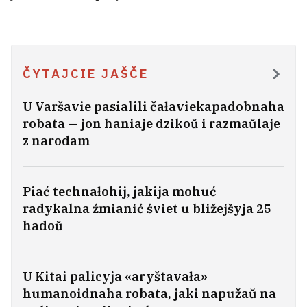
ČYTAJCIE JAŠČE
U Varšavie pasialili čałaviekapadobnaha
robata — jon haniaje dzikoŭ i razmaŭlaje
z narodam
Dzieviacihadovuju dziaŭčynku ŭ Minsku
Piać technałohij, jakija mohuć
machlary prymusili astryhčy sabie vałasy
5
radykalna źmianić śviet u bližejšyja 25
hadoŭ
Statkievič — amierykanskamu dypłamatu
na miažy: Vam patrebny tolki dobry pijar,
U Kitai palicyja «aryštavała»
a ja dziela hetaha pavinien admovicca ad
humanoidnaha robata, jaki napužaŭ na
radzimy?
21