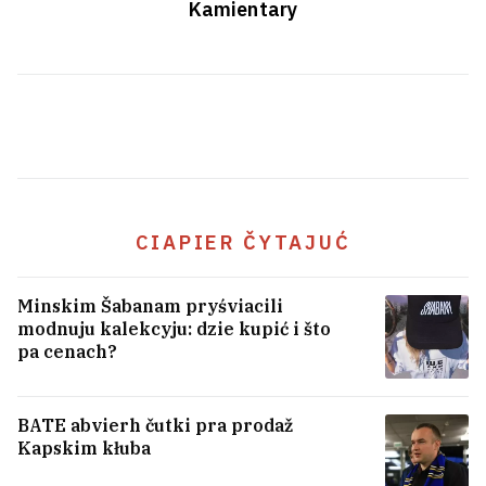
Kamientary
CIAPIER ČYTAJUĆ
Zładziła dzień naradžeńnia dla
darahoha sabaki maltypu, maryć
Minskim Šabanam pryśviacili
pra ŭnukaŭ: jak ciapier žyvie
modnuju kalekcyju: dzie kupić i što
pa cenach?
Anžalika Ahurbaš
4
BATE abvierh čutki pra prodaž
Kapskim kłuba