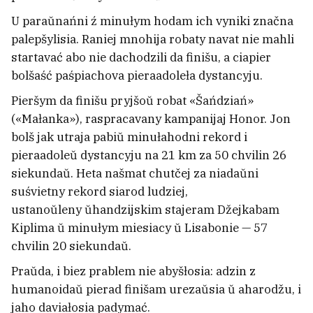
praciahłych bajavych dziejańniaŭ
11
U paraŭnańni ź minułym hodam ich vyniki značna
palepšylisia. Raniej mnohija robaty navat nie mahli
startavać abo nie dachodzili da finišu, a ciapier
bolšaść paśpiachova pieraadoleła dystancyju.
Pieršym da finišu pryjšoŭ robat «Šańdziań»
(«Małanka»), raspracavany kampanijaj Honor. Jon
bolš jak utraja pabiŭ minułahodni rekord i
pieraadoleŭ dystancyju na 21 km za 50 chvilin 26
siekundaŭ. Heta našmat chutčej za niadaŭni
suśvietny rekord siarod ludziej,
ustanoŭleny ŭhandzijskim stajeram Džejkabam
Kiplima ŭ minułym miesiacy ŭ Lisabonie — 57
chvilin 20 siekundaŭ.
U Minsku na dziaŭčynu ŭpała dreva
2
Praŭda, i biez prablem nie abyšłosia: adzin z
humanoidaŭ pierad finišam urezaŭsia ŭ aharodžu, i
jaho daviałosia padymać.