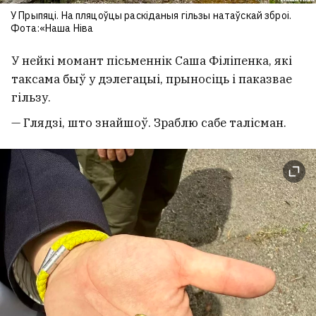
У Прыпяці. На пляцоўцы раскіданыя гільзы натаўскай зброі.
Фота:«Наша Ніва
У нейкі момант пісьменнік Саша Філіпенка, які
таксама быў у дэлегацыі, прыносіць і паказвае
гільзу.
— Глядзі, што знайшоў. Зраблю сабе талісман.