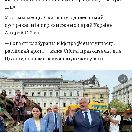
дні».
У гэтым месцы Святлану з дэлегацыяй
сустракае міністр замежных спраў Украіны
Андрэй Сібіга.
— Гэта як разбураны міф пра ўсёмагутнасць
расійскай арміі, — кажа Сібіга, праводзячы для
Ціханоўскай імправізаваную экскурсію.