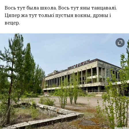
Вось тут была школа. Вось тут яны танцавалі.
Цяпер жа тут толькі пустыя вокны, дрэвы і
вецер.