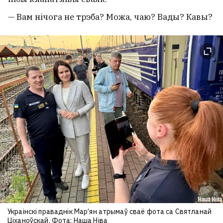
— Вам нічога не трэба? Можа, чаю? Вады? Кавы?
Украінскі праваднік Мар’ян атрымаў сваё фота са Святланай
Ціханоўскай. Фота: Наша Ніва