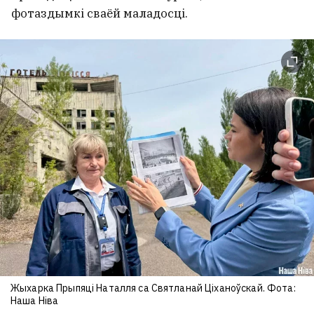
фотаздымкі сваёй маладосці.
Жыхарка Прыпяці Наталля са Святланай Ціханоўскай. Фота:
Наша Ніва