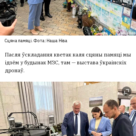
Сцяна памяці. Фота: Наша Ніва
Пасля ўскладання кветак каля сцяны памяці мы
ідзём у будынак МЗС, там — выстава ўкраінскіх
дронаў.