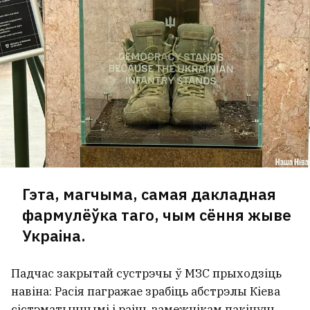
Гэта, магчыма, самая дакладная
фармулёўка таго, чым сёння жыве
Украіна.
Падчас закрытай сустрэчы ў МЗС прыходзіць
навіна: Расія пагражае зрабіць абстрэлы Кіева
сістэматычнымі і раіць замежнікам пакінуць