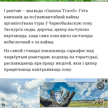
І раптам — шыльда «Gamma Travel». Гэта
кампанія да поўнамаштабнай вайны
арганізоўвала туры ў Чарнобыльскую зону.
Экскурсіі сюды, дарэчы, цяпер паступова
вяртаюцца, хаця сама зона яшчэ застаецца
небяспечнай з-за вайны.
На самой станцыі паказваюць саркафаг над
чацвёртым рэактарам, водзяць па тэрыторыі,
распавядаюць пра працу людзей, якія і цяпер
працягваюць кантраляваць зону.