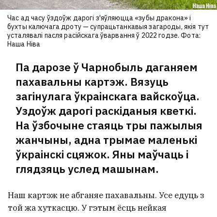
Час ад часу ўздоўж дарогі з'яўляюцца «зубы дракона» і
бухты калючага дроту — супрацьтанкавыя загароды, якія тут
усталявалі пасля расійскага ўварвання ў 2022 годзе. Фота:
Наша Ніва
Па дарозе ў Чарнобыль даганяем
пахавальны картэж. Вязуць
загінулага ўкраінскага вайскоўца.
Уздоўж дарогі раскіданыя кветкі.
На ўзбочыне стаяць тры пажылыя
жанчыны, адна трымае маленькі
ўкраінскі сцяжок. Яны маўчаць і
глядзяць услед машынам.
Наш картэж не абганяе пахавальны. Усе едуць з
той жа хуткасцю. У гэтым ёсць нейкая