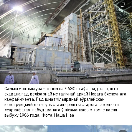
Самым моцным уражаннем на ЧАЭС стаў агляд таго, што
схавана пад велізарнай металічнай аркай Новага бяспечнага
канфайнмента. Пад шматмільярднай еўрапейскай
канструкцыяй дагэтуль стаяць рэшткі старога савецкага
«саркафага», пабудаванага ў ліхаманкавым тэмпе пасля
выбуху 1986 года. Фота: Наша Ніва