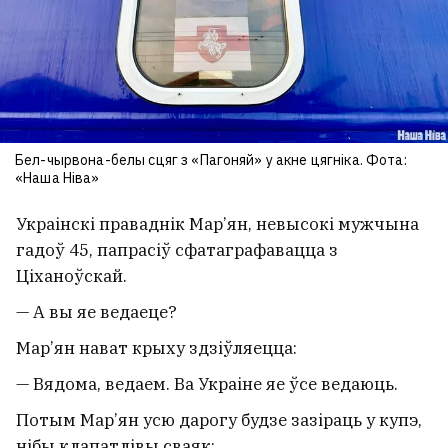
Бел-чырвона-белы сцяг з «Пагоняй» у акне цягніка. Фота:
«Наша Ніва»
Украінскі праваднік Мар’ян, невысокі мужчына
гадоў 45, папрасіў сфатаграфавацца з
Ціханоўскай.
— А вы яе ведаеце?
Мар’ян нават крыху здзіўляецца:
— Вядома, ведаем. Ва Украіне яе ўсе ведаюць.
Потым Мар’ян усю дарогу будзе зазіраць у купэ,
нібы клапатлівы сваяк: