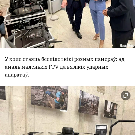
У холе стаяць беспілотнікі розных памераў: ад
амаль маленькіх FPV да вялікіх ударных
апаратаў.