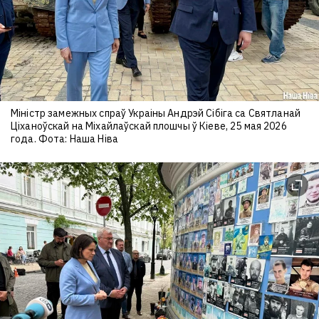
Міністр замежных спраў Украіны Андрэй Сібіга са Святланай
Ціханоўскай на Міхайлаўскай плошчы ў Кіеве, 25 мая 2026
года. Фота: Наша Ніва