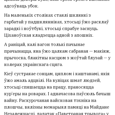
адсоўваць убок.
На маленькіх століках стаялі шклянкі з
гарбатай у падшклянніках, хтосьці ўжо расклаў
зарадкі і ноўтбукі, хтосьці спрабуе заснуць.
Ціханоўская кладзецца адной з апошніх.
А раніцай, калі вагон толькі пачынае
прачынацца, яна ўжо цалкам сабраная — макіяж,
прычоска, блакітны касцюм з жоўтай блузай — у
колерах украінскага сцяга.
Кіеў сустракае сонцам, цяплом і каштанамі, якія
ўжо амаль адцвілі. На вуліцах шмат людзей,
хтосьці спяшаецца на працу, праносяцца
кур’еры на роварах. І адначасова паўсюль бачыш
вайну. Раскурочаная вайсковая тэхніка на
плошчы, вялізны мемарыял памяці на Майдане
Незалежнасці, дадатак «Паветраная трывога» у