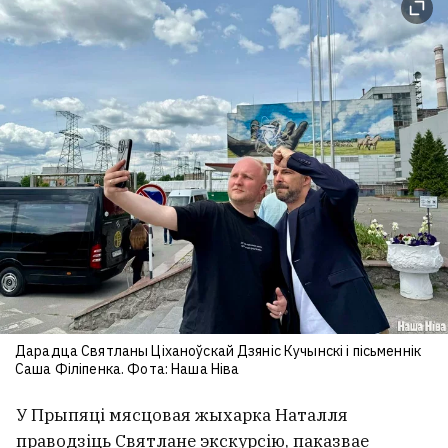
Дарадца Святланы Ціханоўскай Дзяніс Кучынскі і пісьменнік
Саша Філіпенка. Фота: Наша Ніва
У Прыпяці мясцовая жыхарка Наталля
праводзіць Святлане экскурсію, паказвае