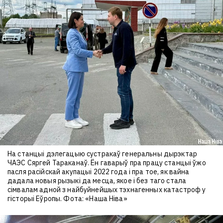
На станцыі дэлегацыю сустракаў генеральны дырэктар
ЧАЭС Сяргей Тараканаў. Ён гаварыў пра працу станцыі ўжо
пасля расійскай акупацыі 2022 года і пра тое, як вайна
дадала новыя рызыкі да месца, якое і без таго стала
сімвалам адной з найбуйнейшых тэхнагенных катастроф у
гісторыі Еўропы. Фота: «Наша Ніва»