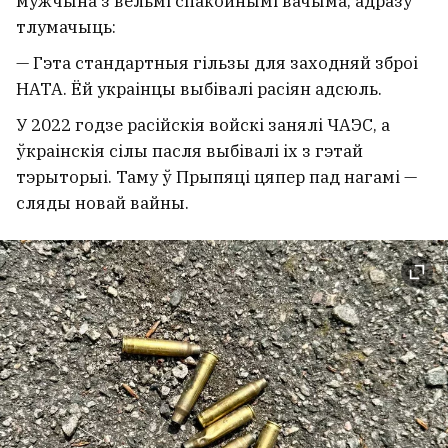
мужчына з вельмі спакойнымі вачыма, адразу
тлумачыць:
— Гэта стандартныя гільзы для заходняй зброі
НАТА. Ёй украінцы выбівалі расіян адсюль.
У 2022 годзе расійскія войскі занялі ЧАЭС, а
ўкраінскія сілы пасля выбівалі іх з гэтай
тэрыторыі. Таму ў Прыпяці цяпер пад нагамі —
сляды новай вайны.