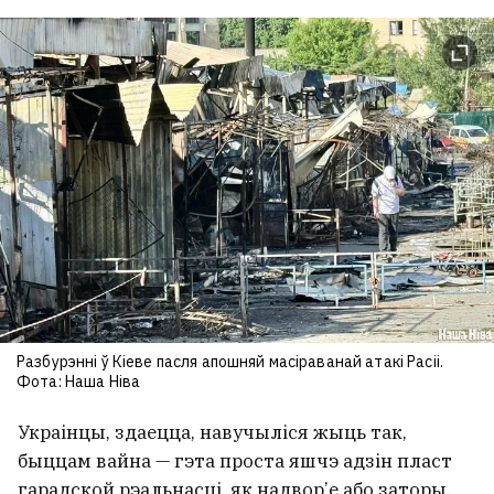
Разбурэнні ў Кіеве пасля апошняй масіраванай атакі Расіі.
Фота: Наша Ніва
Украінцы, здаецца, навучыліся жыць так,
быццам вайна — гэта проста яшчэ адзін пласт
гарадской рэальнасці, як надвор’е або заторы.