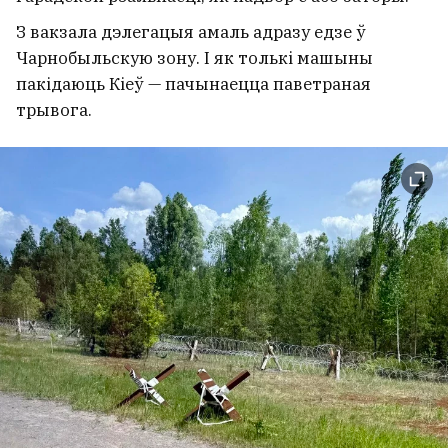
З вакзала дэлегацыя амаль адразу едзе ў
Чарнобыльскую зону. І як толькі машыны
пакідаюць Кіеў — пачынаецца паветраная
трывога.