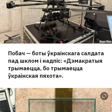
Побач — боты ўкраінскага салдата
пад шклом і надпіс: «Дэмакратыя
трымаецца, бо трымаецца
ўкраінская пяхота».