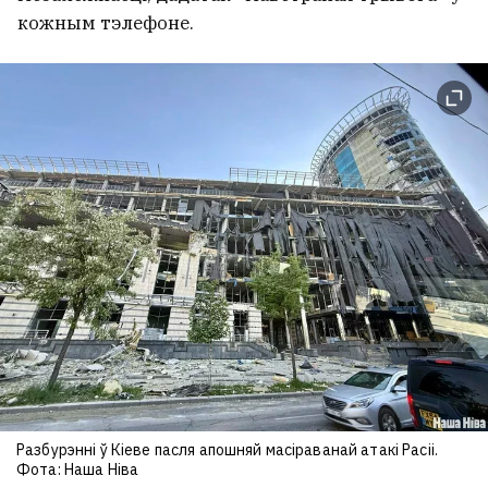
кожным тэлефоне.
Разбурэнні ў Кіеве пасля апошняй масіраванай атакі Расіі.
Фота: Наша Ніва