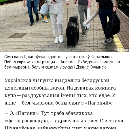
Святлана Ціханоўская ідзе да купэ цягніка ў Перамышлі.
Побач справа яе дарадцы — Анатоль Лябедзька з вялізным
бел-чырвона-белым сцягам у руках і Дзяніс Кучынскі
Украінская чыгунка выдзеліла беларускай
дэлегацыі асобны вагон. На дзвярах кожнага
купэ — раздрукаваныя імёны тых, хто едзе. У
акне — бел-чырвона-белы сцяг з «Пагоняй».
— О, «Пагоня»! Тут трэба абавязкова
сфатаграфавацца, — адразу ажывілася Святлана
Ціханоўская, заўважыўшы сцяг у акне вагона.