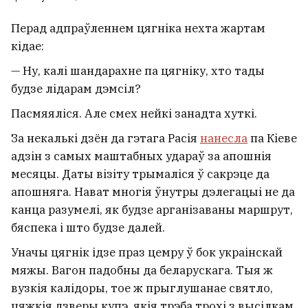
Перад адпраўленнем цягніка нехта жартам
кідае:
— Ну, калі шандарахне па цягніку, хто тады
будзе лідарам дэмсіл?
Пасмяяліся. Але смех нейкі занадта хуткі.
За некалькі дзён да гэтага Расія
нанесла
па Кіеве
адзін з самых маштабных удараў за апошнія
месяцы. Даты візіту трымаліся ў сакрэце да
апошняга. Нават многія ўнутры дэлегацыі не да
канца разумелі, як будзе арганізаваны маршрут,
бяспека і што будзе далей.
Уначы цягнік ідзе праз цемру ў бок украінскай
мяжы. Вагон падобны да беларускага. Тыя ж
вузкія калідоры, тое ж прыглушанае святло,
цяжкія дзверы купэ, якія трэба трохі з высілкам