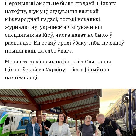
Перамышлі амаль не было людзей. Ніякага
натоўпу, шуму ці адчування вялікай
міжнароднай падзеі, толькі некалькі
журналістаў, украінскія чыгуначнікі і
спеццягнік на Кіеў, якога нават не было ў
раскладзе. Ён стаяў трохі ўбаку, нібы не хацеў
прыцягваць да сябе ўвагу.
Менавіта так і пачынаўся візіт Святланы
Ціханоўскай ва Украіну — без афіцыйнай
пампезнасці.