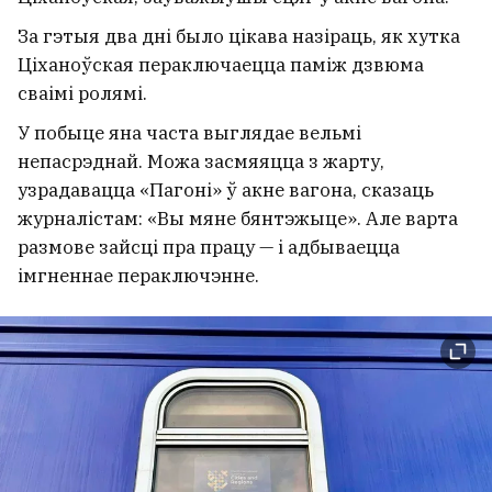
За гэтыя два дні было цікава назіраць, як хутка
Ціханоўская пераключаецца паміж дзвюма
сваімі ролямі.
У побыце яна часта выглядае вельмі
непасрэднай. Можа засмяяцца з жарту,
узрадавацца «Пагоні» ў акне вагона, сказаць
журналістам: «Вы мяне бянтэжыце». Але варта
размове зайсці пра працу — і адбываецца
імгненнае пераключэнне.