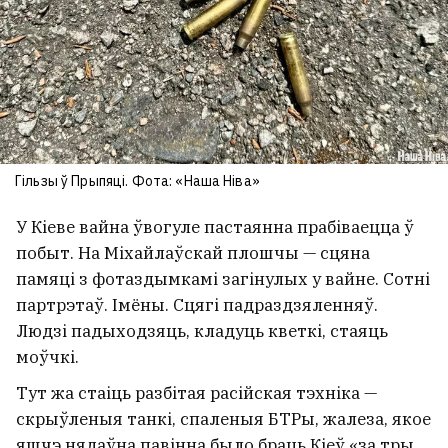
Гільзы ў Прыпяці. Фота: «Наша Ніва»
У Кіеве вайна ўвогуле пастаянна прабіваецца ў
побыт. На Міхайлаўскай плошчы — сцяна
памяці з фотаздымкамі загінулых у вайне. Сотні
партрэтаў. Імёны. Сцягі падраздзяленняў.
Людзі падыходзяць, кладуць кветкі, стаяць
моўчкі.
Тут жа стаіць разбітая расійская тэхніка —
скрыўленыя танкі, спаленыя БТРы, жалеза, якое
яшчэ нядаўна павінна было браць Кіеў «за тры