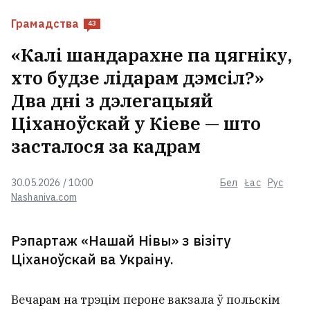
Грамадства
43
«Калі шандарахне па цягніку,
хто будзе лідарам дэмсіл?»
Два дні з дэлегацыяй
Ціханоўскай у Кіеве — што
засталося за кадрам
30.05.2026 / 10:00
Бел
Łac
Рус
Nashaniva.com
Рэпартаж «Нашай Нівы» з візіту
Ціханоўскай ва Украіну.
Вечарам на трэцім пероне вакзала ў польскім