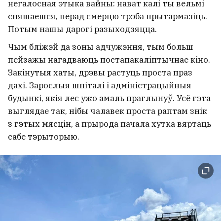
негалосная этыка вайны: нават калі ты вельмі
спяшаешся, перад смерцю трэба прытармазіць.
Потым нашы дарогі разыходзяцца.
Чым бліжэй да зоны адчужэння, тым больш
пейзажы нагадваюць постапакаліптычнае кіно.
Закінутыя хаты, дрэвы растуць проста праз
дахі. Зарослыя шпіталі і адміністрацыйныя
будынкі, якія лес ужо амаль праглынуў. Усё гэта
выглядае так, нібы чалавек проста раптам знік
з гэтых мясцін, а прырода пачала хутка вяртаць
сабе тэрыторыю.