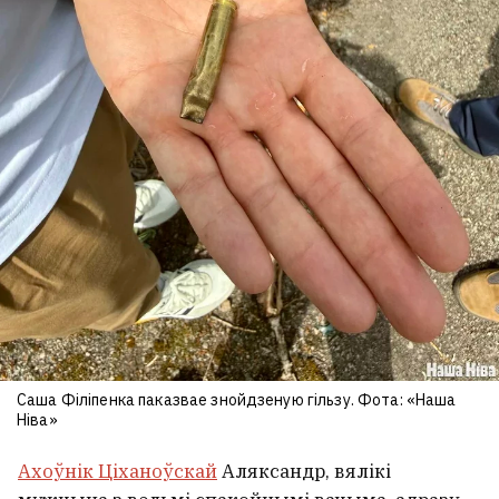
Саша Філіпенка паказвае знойдзеную гільзу. Фота: «Наша
Ніва»
Ахоўнік Ціханоўскай
Аляксандр, вялікі