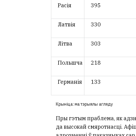
Расія
395
Латвія
330
Літва
303
Польшча
218
Германія
133
Крыніца: матэрыялы агляду
Пры гэтым праблема, як адзн
да высокай смяротнасці. Афі
адрозненні ў паказчыках сар