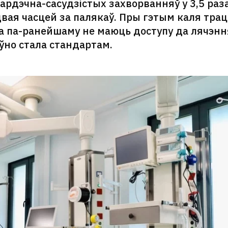
ардэчна-сасудзістых захворванняў у 3,5 раз
двая часцей за палякаў. Пры гэтым каля тра
а па-ранейшаму не маюць доступу да лячэнн
аўно стала стандартам.