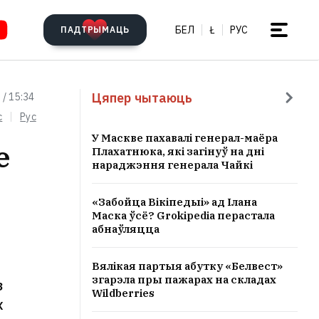
БЕЛ
Ł
РУС
ПАДТРЫМАЦЬ
Цяпер чытаюць
 / 15:34
c
Рус
У Маскве пахавалі генерал-маёра
е
Плахатнюка, які загінуў на дні
нараджэння генерала Чайкі
«Забойца Вікіпедыі» ад Ілана
Маска ўсё? Grokipedia перастала
абнаўляцца
Вялікая партыя абутку «Белвест»
згарэла пры пажарах на складах
з
Wildberries
х