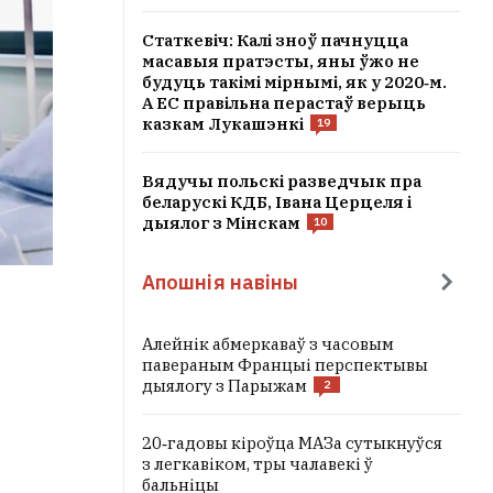
Статкевіч: Калі зноў пачнуцца
масавыя пратэсты, яны ўжо не
будуць такімі мірнымі, як у 2020‑м.
А ЕС правільна перастаў верыць
казкам Лукашэнкі
19
Вядучы польскі разведчык пра
беларускі КДБ, Івана Церцеля і
дыялог з Мінскам
10
Апошнія навіны
Алейнік абмеркаваў з часовым
павераным Францыі перспектывы
дыялогу з Парыжам
2
20‑гадовы кіроўца МАЗа сутыкнуўся
з легкавіком, тры чалавекі ў
бальніцы