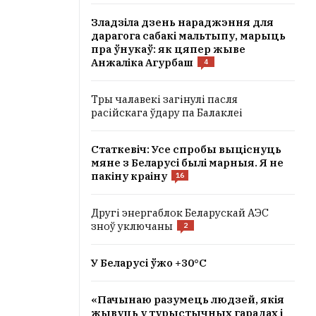
Зладзіла дзень нараджэння для
дарагога сабакі мальтыпу, марыць
пра ўнукаў: як цяпер жыве
Анжаліка Агурбаш
4
Тры чалавекі загінулі пасля
расійскага ўдару па Балаклеі
Статкевіч: Усе спробы выціснуць
мяне з Беларусі былі марныя. Я не
пакіну краіну
16
Другі энергаблок Беларускай АЭС
зноў уключаны
2
У Беларусі ўжо +30°С
«Пачынаю разумець людзей, якія
жывуць у турыстычных гарадах і