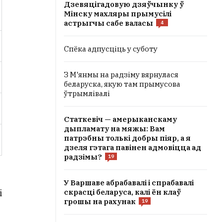
Дзевяцігадовую дзяўчынку ў
Мінску махляры прымусілі
астрыгчы сабе валасы
4
Спёка адпусціць у суботу
З М'янмы на радзіму вярнулася
беларуска, якую там прымусова
ўтрымлівалі
Статкевіч — амерыканскаму
дыпламату на мяжы: Вам
патрэбны толькі добры піяр, а я
дзеля гэтага павінен адмовіцца ад
радзімы?
19
У Варшаве абрабавалі і спрабавалі
скрасці беларуса, калі ён клаў
і
грошы на рахунак
19