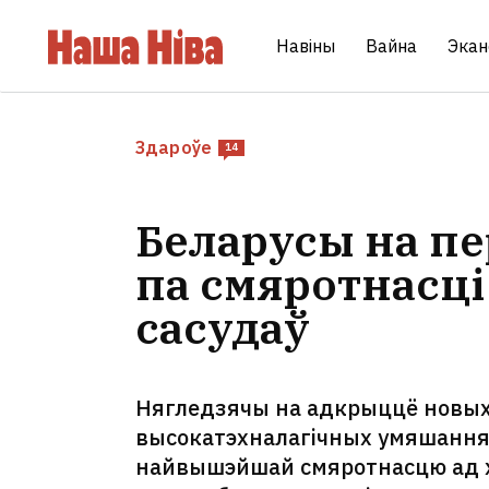
Навіны
Вайна
Экан
Здароўе
14
Беларусы на п
па смяротнасці 
сасудаў
Нягледзячы на адкрыццё новых 
высокатэхналагічных умяшанняў,
найвышэйшай смяротнасцю ад хв