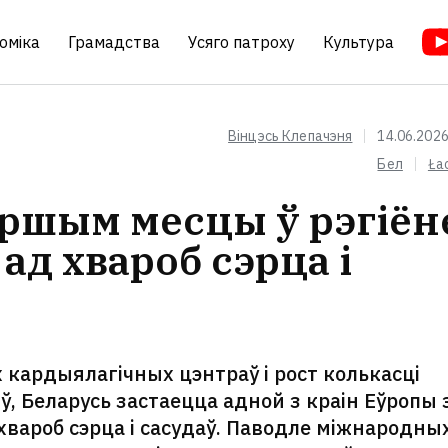
оміка
Грамадства
Усяго патроху
Культура
Вінцэсь Клепачэня
14.06.2026
Бел
Ła
ершым месцы ў рэгіён
ад хвароб сэрца і
кардыялагічных цэнтраў і рост колькасці
 Беларусь застаецца адной з краін Еўропы 
ароб сэрца і сасудаў. Паводле міжнародны