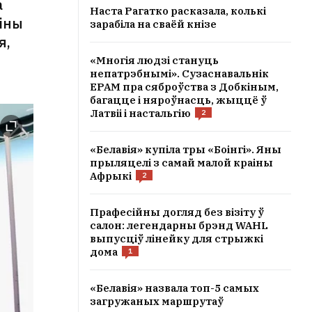
а
Наста Рагатко расказала, колькі
ціны
зарабіла на сваёй кнізе
я,
«Многія людзі стануць
непатрэбнымі». Сузаснавальнік
EPAM пра сяброўства з Добкіным,
багацце і няроўнасць, жыццё ў
Латвіі і настальгію
2
«Белавія» купіла тры «Боінгі». Яны
прыляцелі з самай малой краіны
Афрыкі
2
Прафесійны догляд без візіту ў
салон: легендарны брэнд WAHL
выпусціў лінейку для стрыжкі
дома
1
«Белавія» назвала топ-5 самых
загружаных маршрутаў