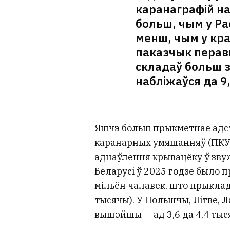
каранаграфій на
больш, чым у Рас
менш, чым у кра
паказчык перавы
складаў больш за
набліжаўся да 9,
Яшчэ больш прыкметнае адст
каранарных умяшанняў (ПКУ)
аднаўлення крывацёку ў зву
Беларусі ў 2025 годзе было 
мільён чалавек, што прыклад
тысячы). У Польшчы, Літве, Л
вышэйшы — ад 3,6 да 4,4 тыс