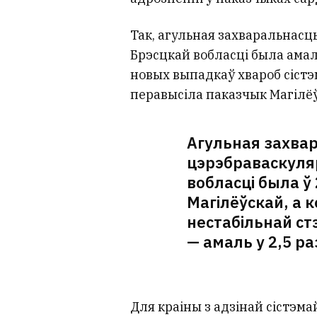
Так, агульная захваральнасць
Брэсцкай вобласці была амал
новых выпадкаў хвароб сістэ
перавысіла паказчык Магілёў
Агульная захва
цэрэбраваскуля
вобласці была ў
Магілёўскай, а 
нестабільнай ст
— амаль у 2,5 р
Для краіны з адзінай сістэм