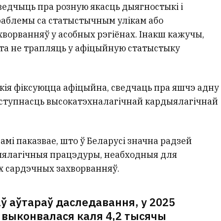
едчыць пра розную якасць дыягностыкі і
раблемы са статыстычным улікам або
ворванняў у асобных рэгіёнах. Інакш кажучы,
та не трапляць у афіцыйную статыстыку
якія фіксуюцца афіцыйна, сведчаць пра яшчэ адну
ступнасць высокатэхналагічнай кардыялагічнай
амі паказвае, што ў Беларусі значна радзей
ыялагічныя працэдуры, неабходныя для
х сардэчных захворванняў.
ў аўтараў даследавання, у 2025
і выконвалася каля 4,2 тысячы