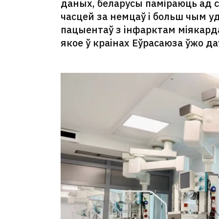
даных, беларусы паміраюць ад с
часцей за немцаў і больш чым у
пацыентаў з інфарктам міякард
якое ў краінах Еўрасаюза ўжо д