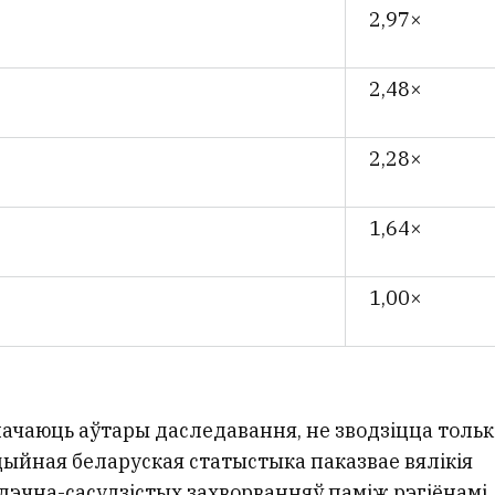
2,97×
2,48×
2,28×
1,64×
1,00×
ачаюць аўтары даследавання, не зводзіцца тольк
цыйная беларуская статыстыка паказвае вялікія
дэчна-сасудзістых захворванняў паміж рэгіёнамі.