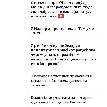
Статкевіч пра «Ноч музеяў» у
Мінску: Мы зразумелі, што людзі
апладзіравалі не саксафаністу, а
нам з жонкай
15
У Мазыры проста пекла. Там ужо
+35°C
У расійскім судзе беларус
нецэнзурна назваў супрацоўніка
ФСБ «тупым, неразвітым
чалавекам». А пасля даказваў, што
гэта ён пра сябе
Двухгадовы хлопчык праваліўся ў
каналізацыйны люк, гуляючы з
бацькамі
Вызвалілі асуджанага на сем сутак
ўдзельніка з’езду пад Расонамі