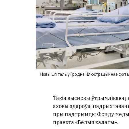
Новы шпіталь у Гродне. Ілюстрацыйнае фота
Такія высновы ўтрымліваюц
аховы здароўя, падрыхтаван
пры падтрымцы Фонду медыц
праекта «Белыя халаты».