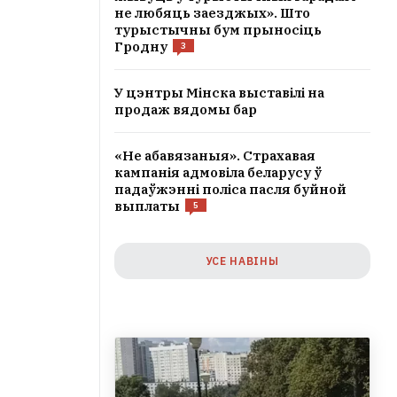
не любяць заезджых». Што
турыстычны бум прыносіць
Гродну
3
У цэнтры Мінска выставілі на
продаж вядомы бар
«Не абавязаныя». Страхавая
кампанія адмовіла беларусу ў
падаўжэнні поліса пасля буйной
выплаты
5
УСЕ НАВІНЫ