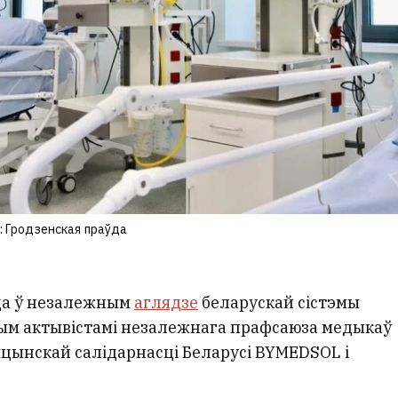
: Гродзенская праўда
ца ў незалежным
аглядзе
беларускай сістэмы
ым актывістамі незалежнага прафсаюза медыкаў
ынскай салідарнасці Беларусі BYMEDSOL і