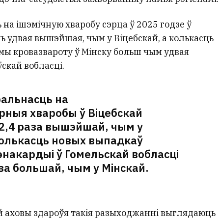
 на ішэмічную хваробу сэрца ў 2025 годзе ў
ь удвая вышэйшая, чым у Віцебскай, а колькасць
мы кровазвароту ў Мінску больш чым удвая
скай вобласці.
ральнасць на
рныя хваробы ў Віцебскай
 2,4 раза вышэйшай, чым у
колькасць новых выпадкаў
энакардыі ў Гомельскай вобласці
аза большай, чым у Мінскай.
ай аховы здароўя такія разыходжанні выглядаюць