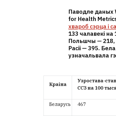
Паводле даных Wo
for Health Metric
хвароб сэрца і с
133 чалавекі на 
Польшчы — 218, у
Расіі — 395. Бел
узначальвала гэ
Узростава-ста
Краіна
ССЗ на 100 тыся
Беларусь
467