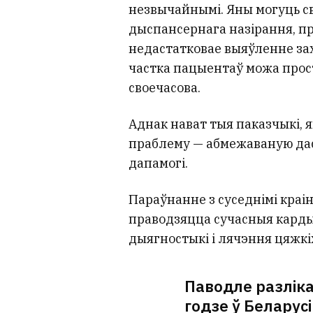
незвычайнымі. Яны могуць св
дыспансернага назірання, п
недастатковае выяўленне зах
частка пацыентаў можа прос
своечасова.
Аднак нават тыя паказчыкі, 
праблему — абмежаваную да
дапамогі.
Параўнанне з суседнімі краін
праводзяцца сучасныя кард
дыягностыкі і лячэння цяжкі
Паводле разліка
годзе ў Беларус