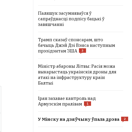
Паляшук засумняваўся ў
сапраўднасці подпісу бацькі ў
завяшчанні
Трамп сказаў спонсарам, што
бачыць Джэй Дзі Вэнса наступным
прэзідэнтам ЗША
3
Міністр абароны Літвы: Расія можа
выкарыстаць украінскія дроны для
атакі на інфраструктуру краін
Балтыі
Іран захавае кантроль над
Армузскім пралівам
1
У Мінску на дзяўчыну ўпала дрэва
2