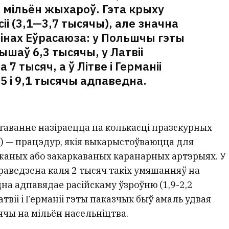
 мільён жыхароў. Гэта крыху
іі (3,1—3,7 тысячы), але значна
інах Еўрасаюза: у Польшчы гэты
шаў 6,3 тысячы, у Латвіі
 7 тысяч, а ў Літве і Германіі
5 і 9,1 тысячы адпаведна.
аванне назіраецца па колькасці празскурных
 — працэдур, якія выкарыстоўваюцца для
жаных або закаркаваных каранарных артэрыях. У
праведзена каля 2 тысяч такіх умяшанняў на
на адпавядае расійскаму ўзроўню (1,9-2,2
атвіі і Германіі гэты паказчык быў амаль удвая
ячы на мільён насельніцтва.