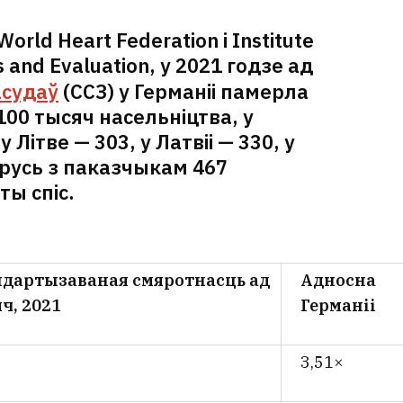
rld Heart Federation і Institute
s and Evaluation, у 2021 годзе ад
асудаў
(ССЗ) у Германіі памерла
100 тысяч насельніцтва, у
 Літве — 303, у Латвіі — 330, у
арусь з паказчыкам 467
ты спіс.
ндартызаваная смяротнасць
ад
Адносна
ч, 2021
Германіі
3,51×