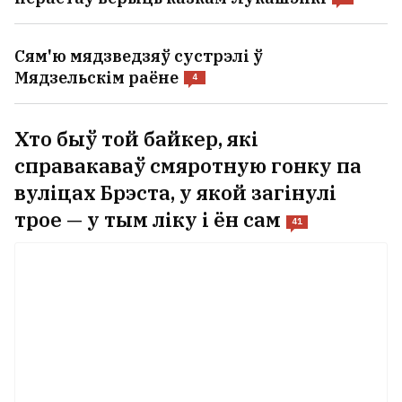
перастаў верыць казкам Лукашэнкі
47
Сям'ю мядзведзяў сустрэлі ў
Мядзельскім раёне
4
Хто быў той байкер, які
справакаваў смяротную гонку па
вуліцах Брэста, у якой загінулі
трое — у тым ліку і ён сам
41