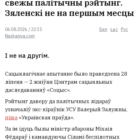
свежы палітычны рэйтынг.
Зяленскі не на першым месцы
06.08.2026 / 22:15
Бел
Łac
Рус
Nashaniva.com
І не на другім.
Сацыялагічнае апытанне было праведзена 28
ліпеня — 2 жніўня Цэнтрам сацыяльных
даследаванняў «Соцыс».
Рэйтынг даверу да палітычных лідараў
узначаліў экс-кіраўнік УСУ Валерый Залужны,
піша
«Украінская праўда».
За ім ідуць былы міністр абароны Міхаіл
Фёдараў і камандуючы Сіламі беспілотных