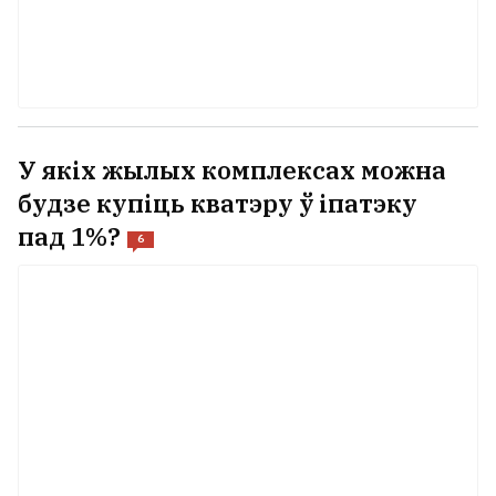
У якіх жылых комплексах можна
будзе купіць кватэру ў іпатэку
пад 1%?
6