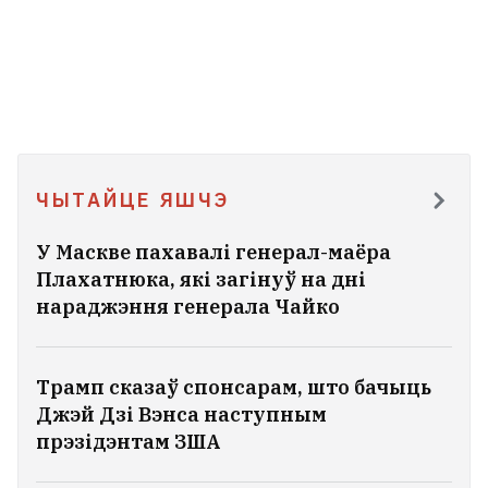
ЧЫТАЙЦЕ ЯШЧЭ
У Маскве пахавалі генерал-маёра
Плахатнюка, які загінуў на дні
нараджэння генерала Чайко
Трамп сказаў спонсарам, што бачыць
Джэй Дзі Вэнса наступным
прэзідэнтам ЗША