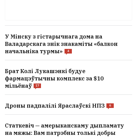
У Мінску з гістарычнага дома на
Валадарскага знік знакаміты «балкон
начальніка турмы»
4
Брат Колі Лукашэнкі будуе
фармацэўтычны комплекс за $10
мільёнаў
17
Дроны падпалілі Яраслаўскі НПЗ
6
Статкевіч — амерыканскаму дыпламату
на мяжы: Вам патрэбны толькі добры