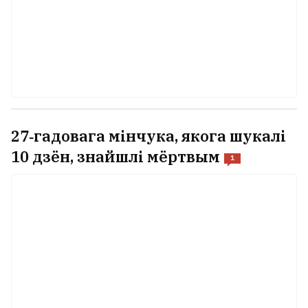
27‑гадовага мінчука, якога шукалі
10 дзён, знайшлі мёртвым
1