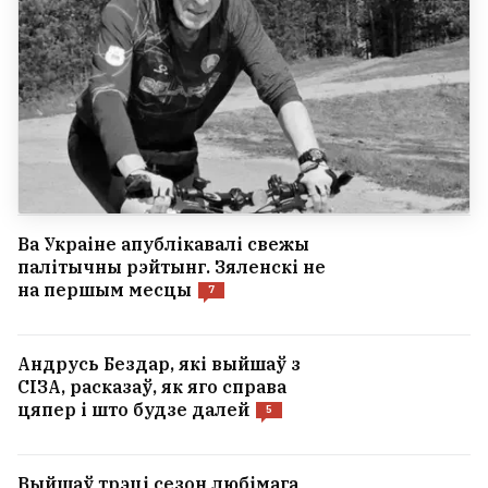
Ва Украіне апублікавалі свежы
палітычны рэйтынг. Зяленскі не
на першым месцы
7
Андрусь Бездар, які выйшаў з
СІЗА, расказаў, як яго справа
цяпер і што будзе далей
5
Выйшаў трэці сезон любімага