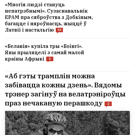
«Многія людзі стануць
непатрэбнымі». Сузаснавальнік
EPAM пра сяброўства з Добкіным,
багацце і няроўнасць, жыццё ў
Латвіі і настальгію
16
«Белавія» купіла тры «Боінгі».
Яны прыляцелі з самай малой
краіны Афрыкі
6
«Аб гэты трамплін можна
забівацца кожны дзень». Вядомы
трэнер загінуў на велатрэніроўцы
праз нечаканую перашкоду
2