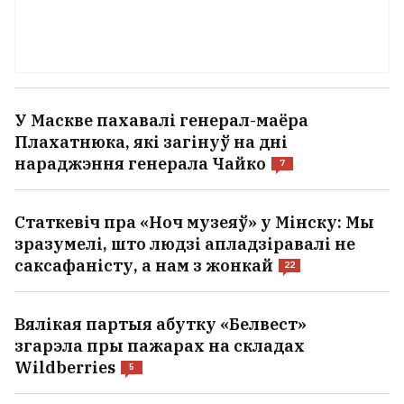
У Маскве пахавалі генерал-маёра
Плахатнюка, які загінуў на дні
нараджэння генерала Чайко
7
Статкевіч пра «Ноч музеяў» у Мінску: Мы
зразумелі, што людзі апладзіравалі не
саксафаністу, а нам з жонкай
22
Вялікая партыя абутку «Белвест»
згарэла пры пажарах на складах
Wildberries
5