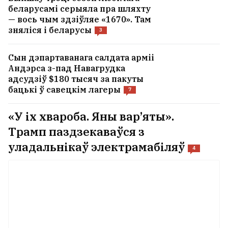
беларусамі серыяла пра шляхту
— вось чым здзіўляе «1670». Там
зняліся і беларусы
3
Сын дэпартаванага салдата арміі
Андэрса з-пад Навагрудка
адсудзіў $180 тысяч за пакуты
бацькі ў савецкім лагеры
7
«У іх хвароба. Яны вар’яты».
Трамп паздзекаваўся з
уладальнікаў электрамабіляў
4