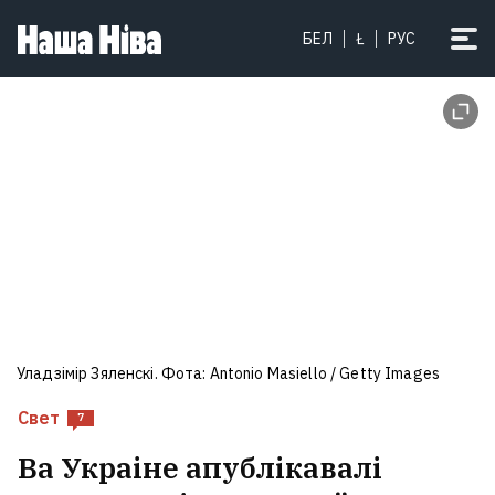
БЕЛ
Ł
РУС
Уладзімір Зяленскі. Фота: Antonio Masiello / Getty Images
Свет
7
Ва Украіне апублікавалі