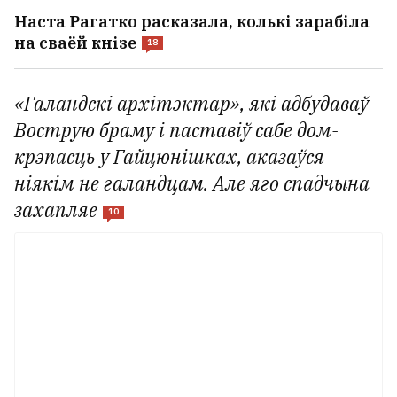
Наста Рагатко расказала, колькі зарабіла
на сваёй кнізе
18
«Галандскі архітэктар», які адбудаваў
Вострую браму і паставіў сабе дом-
крэпасць у Гайцюнішках, аказаўся
ніякім не галандцам. Але яго спадчына
захапляе
10