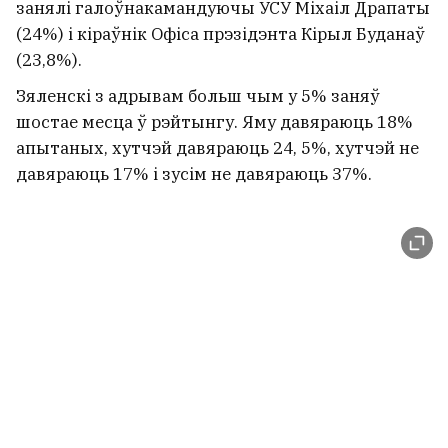
занялі галоўнакамандуючы УСУ Міхаіл Драпаты
(24%) і кіраўнік Офіса прэзідэнта Кірыл Буданаў
(23,8%).
Зяленскі з адрывам больш чым у 5% заняў
шостае месца ў рэйтынгу. Яму давяраюць 18%
апытаных, хутчэй давяраюць 24, 5%, хутчэй не
давяраюць 17% і зусім не давяраюць 37%.