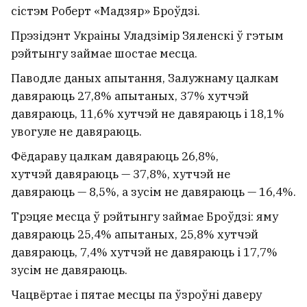
сістэм Роберт «Мадзяр» Броўдзі.
Прэзідэнт Украіны Уладзімір Зяленскі ў гэтым
рэйтынгу займае шостае месца.
Паводле даных апытання, Залужнаму цалкам
давяраюць 27,8% апытаных, 37% хутчэй
давяраюць, 11,6% хутчэй не давяраюць і 18,1%
увогуле не давяраюць.
Фёдараву цалкам давяраюць 26,8%,
хутчэй давяраюць — 37,8%, хутчэй не
давяраюць — 8,5%, а зусім не давяраюць — 16,4%.
Трэцяе месца ў рэйтынгу займае Броўдзі: яму
давяраюць 25,4% апытаных, 25,8% хутчэй
давяраюць, 7,4% хутчэй не давяраюць і 17,7%
зусім не давяраюць.
Чацвёртае і пятае месцы па ўзроўні даверу