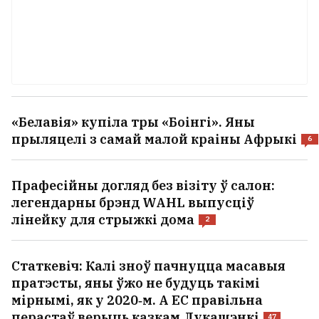
«Белавія» купіла тры «Боінгі». Яны
прыляцелі з самай малой краіны Афрыкі
6
Прафесійны догляд без візіту ў салон:
легендарны брэнд WAHL выпусціў
лінейку для стрыжкі дома
2
Статкевіч: Калі зноў пачнуцца масавыя
пратэсты, яны ўжо не будуць такімі
мірнымі, як у 2020‑м. А ЕС правільна