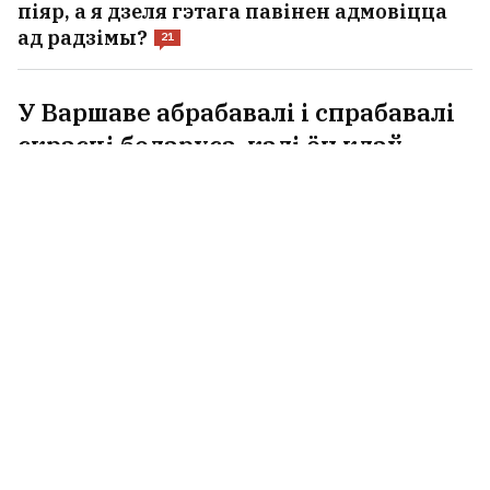
піяр, а я дзеля гэтага павінен адмовіцца
ад радзімы?
21
У Варшаве абрабавалі і спрабавалі
скрасці беларуса, калі ён клаў
грошы на рахунак
21