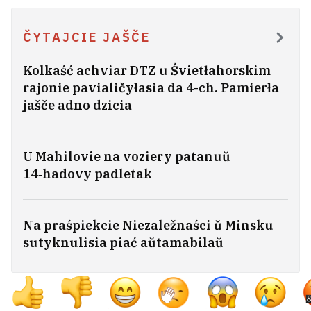
Niamiecki fiermier vyrazaŭ na
ČYTAJCIE JAŠČE
kukuruznym poli Pucina i Trampa
7
Kolkaść achviar DTZ u Śvietłahorskim
rajonie pavialičyłasia da 4-ch. Pamierła
U Minsku spynili dziejnaść finansavaj
jašče adno dzicia
piramidy, jakaja isnavała čatyry hady
3
Viadučy polski raźviedčyk pra biełaruski
U Mahilovie na voziery patanuŭ
KDB, Ivana Cierciela i dyjałoh ź Minskam
8
14‑hadovy padletak
U Biełarusi ŭžo +37°C
1
Na praśpiekcie Niezaležnaści ŭ Minsku
sutyknulisia piać aŭtamabilaŭ