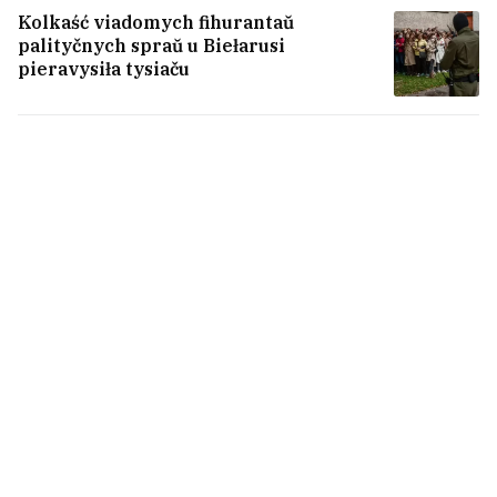
Kolkaść viadomych fihurantaŭ
palityčnych spraŭ u Biełarusi
pieravysiła tysiaču