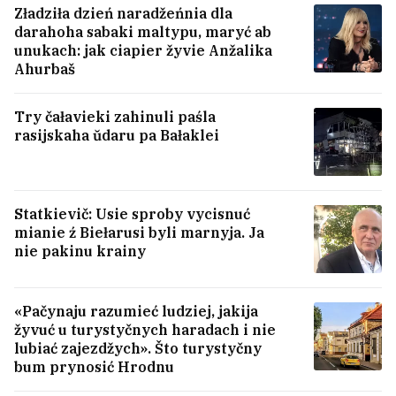
Zładziła dzień naradžeńnia dla
darahoha sabaki maltypu, maryć ab
unukach: jak ciapier žyvie Anžalika
Ahurbaš
Try čałavieki zahinuli paśla
rasijskaha ŭdaru pa Bałaklei
Zialenski: Tempy pieradačy Ukrainie
rakiet da Patriot sioleta skaracilisia ŭ try
razy
Statkievič: Usie sproby vycisnuć
mianie ź Biełarusi byli marnyja. Ja
«Hałoŭnaje nie zabyvać padzaradžać nie
nie pakinu krainy
tolki telefon, ale i siabie samoha». Jak
ukrainski vajskoviec žyvie z dvuma
elektrastymulatarami. I što ŭ jaho z
«Pačynaju razumieć ludziej, jakija
seksam?
1
žyvuć u turystyčnych haradach i nie
lubiać zajezdžych». Što turystyčny
bum prynosić Hrodnu
Byłoj ambasadarcy Ukrainy ŭ ZŠA Volzie