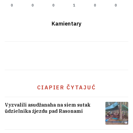
0
0
0
1
0
0
Kamientary
Cichanoŭskaja nie zmahła adkryć
rachunak u polskim banku
47
CIAPIER ČYTAJUĆ
Vyzvalili asudžanaha na siem sutak
ŭdzielnika źjezdu pad Rasonami