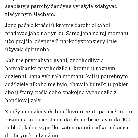
čałavieki zahinuli paśla
asabistyja patreby žančyna vyrašyła zdabyvać
sutyknieńnia lehkavika ź
złačynnym šlacham.
bienzavozam
Jana pačała kraści ŭ kramie darahi ałkahol i
pradavać jaho na rynku. Sama jana na toj momant
užo prajšła lačeńnie ŭ narkadyspansiery i nie
ŭžyvała śpirtnoha.
Kab nie pryciahvać uvahi, znachodlivaja
hamialčanka prychodziła ŭ kramu ŭ roznym
adzieńni. Jana vybirała momant, kali ŭ patrebnym
adździele nikoha nie było, chavała butelki ŭ pakiet
abo ŭ štany, paśla čaho spakojna vychodziła z
handlovaj zały.
Žančyna naviedvała handlovuju centr pa piać—siem
razoŭ na miesiac. Jana starałasia brać tavar da 400
rubloŭ, kab u vypadku zatrymańnia adkaraskacca
Pamior futbolny kalekcyjanier, jaki
drobnym kradziažom.