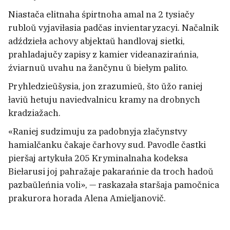
apranaŭ moładź u majki z
Niastača elitnaha śpirtnoha amal na 2 tysiačy
Łukašenkam
1
rubloŭ vyjaviłasia padčas invientaryzacyi. Načalnik
adździeła achovy abjektaŭ handlovaj sietki,
prahladajučy zapisy z kamier videanazirańnia,
źviarnuŭ uvahu na žančynu ŭ biełym palito.
Pryhledzieŭšysia, jon zrazumieŭ, što ŭžo raniej
łaviŭ hetuju naviedvalnicu kramy na drobnych
kradziažach.
«Raniej sudzimuju za padobnyja złačynstvy
hamialčanku čakaje čarhovy sud. Pavodle častki
pieršaj artykuła 205 Kryminalnaha kodeksa
Biełarusi joj pahražaje pakarańnie da troch hadoŭ
pazbaŭleńnia voli», — raskazała staršaja pamočnica
prakurora horada Alena Amieljanovič.
U Homieli mužčyna napaŭ z nažom na
dvuch čałaviek. Jaho zatrymali vajskoŭcy
1