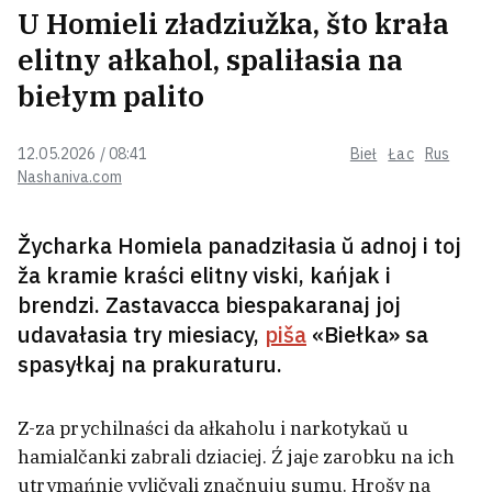
mianie ź Biełarusi byli marnyja. Ja
U Homieli zładziužka, što krała
nie pakinu krainy
elitny ałkahol, spaliłasia na
biełym palito
U Biełarusi ŭžo +30°S
12.05.2026 / 08:41
Bieł
Łac
Rus
Nashaniva.com
«Pačynaju razumieć ludziej, jakija
Žycharka Homiela panadziłasia ŭ adnoj i toj
žyvuć u turystyčnych haradach i nie
ža kramie kraści elitny viski, kańjak i
lubiać zajezdžych». Što turystyčny
bum prynosić Hrodnu
brendzi. Zastavacca biespakaranaj joj
udavałasia try miesiacy,
piša
«Biełka» sa
U centry Minska vystavili na
spasyłkaj na prakuraturu.
prodaž viadomy bar
Z-za prychilnaści da ałkaholu i narkotykaŭ u
hamialčanki zabrali dziaciej. Ź jaje zarobku na ich
U Śvietłahorskim rajonie try
utrymańnie vyličvali značnuju sumu. Hrošy na