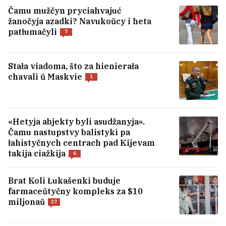
Stefanišynaj vystavili abvinavačańnie ŭ
Čamu mužčyn pryciahvajuć
karupcyi
1
žanočyja azadki? Navukoŭcy i heta
patłumačyli
7
Siostry Hruździevy ciapier važać pad 100
kiłahramaŭ kožnaja
33
Stała viadoma, što za hienierała
chavali ŭ Maskvie
1
USIE NAVINY →
«Hetyja abjekty byli asudžanyja».
Čamu nastupstvy balistyki pa
łahistyčnych centrach pad Kijevam
takija ciažkija
6
Brat Koli Łukašenki buduje
farmaceŭtyčny kompleks za $10
miljonaŭ
17