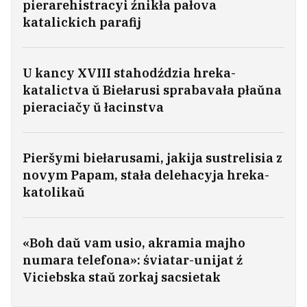
pierarehistracyi źnikła pałova
katalickich parafij
U kancy XVIII stahodździa hreka-
katalictva ŭ Biełarusi sprabavała płaŭna
pieraciačy ŭ łacinstva
Ludzi abryvajuć telefony, na kvateru
pretenduje 2‑3 čałavieki. Anons ipateki
pad 1% vyklikaŭ ažyjataž
4
Pieršymi biełarusami, jakija sustrelisia z
novym Papam, stała delehacyja hreka-
katolikaŭ
Byłaja palitźniavolenaja Nasta Łojka
sustrełasia sa svaim sabakam — praz amal
čatyry hady
4
«Boh daŭ vam usio, akramia majho
numara telefona»: śviatar-unijat ź
Biełaruskija studenty zavajavali šeść
Viciebska staŭ zorkaj sacsietak
załatych miedaloŭ na Mižnarodnaj
matematyčnaj alimpijadzie
6