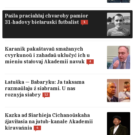
Paśla praciahłaj chvaroby pamior
31‑hadovy biełaruski futbalist
1
Karanik pakaštavaŭ smažanych
cvyrkunoŭ i zahadaŭ uklučyć ich u
mieniu stałovaj Akademii navuk
4
Łatuška — Babaryku: Ja taksama
razmaŭlaju ź siabrami. U nas
roznyja siabry
12
Kazka ad Siarhieja Cichanoŭskaha
źjaviłasia na jutub-kanale Akademii
kiravańnia
6