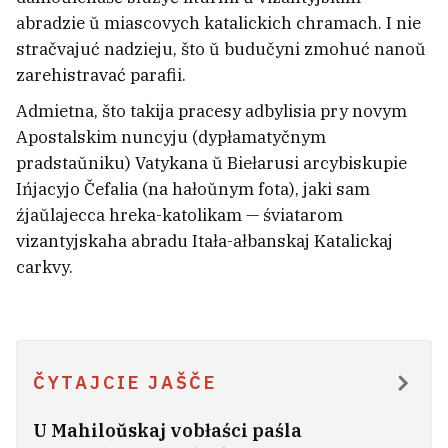
abradzie ŭ miascovych katalickich chramach. I nie
stračvajuć nadzieju, što ŭ budučyni zmohuć nanoŭ
zarehistravać parafii.
Admietna, što takija pracesy adbylisia pry novym
Apostalskim nuncyju (dypłamatyčnym
pradstaŭniku) Vatykana ŭ Biełarusi arcybiskupie
Ińjacyjo Čefalia (na hałoŭnym fota), jaki sam
źjaŭlajecca hreka-katolikam — śviatarom
Vospa mahła stać śmiarotnaj nie
vizantyjskaha abradu Itała-ałbanskaj Katalickaj
adrazu
carkvy.
2
ČYTAJCIE JAŠČE
U Mahiloŭskaj vobłaści paśla