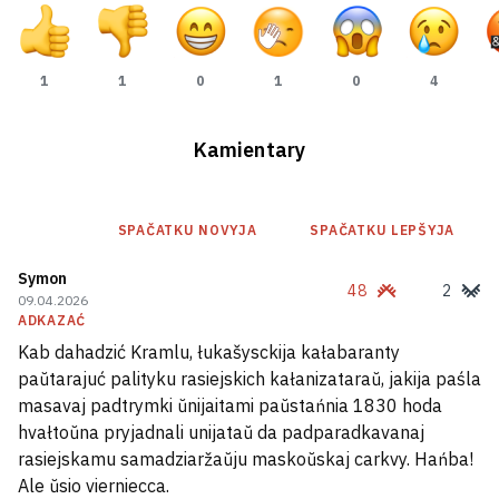
Syn prezidenta Zimbabve, mierkavana,
1
1
0
1
0
4
lačyŭsia ŭ Biełarusi ad narkatyčnaj
zaležnaści
1
Kamientary
USIE NAVINY →
SPAČATKU NOVYJA
SPAČATKU LEPŠYJA
Symon
48
2
09.04.2026
ADKAZAĆ
Kab dahadzić Kramlu, łukašysckija kałabaranty
paŭtarajuć palityku rasiejskich kałanizataraŭ, jakija paśla
masavaj padtrymki ŭnijaitami paŭstańnia 1830 hoda
hvałtoŭna pryjadnali unijataŭ da padparadkavanaj
rasiejskamu samadziaržaŭju maskoŭskaj carkvy. Hańba!
Ale ŭsio vierniecca.