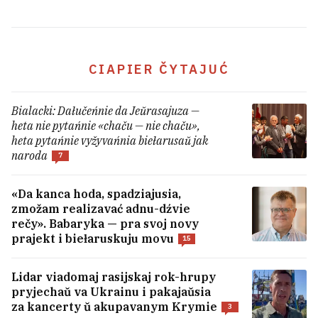
CIAPIER ČYTAJUĆ
Bialacki: Dałučeńnie da Jeŭrasajuza —
heta nie pytańnie «chaču — nie chaču»,
heta pytańnie vyžyvańnia biełarusaŭ jak
naroda
7
«Da kanca hoda, spadziajusia,
zmožam realizavać adnu-dźvie
rečy». Babaryka — pra svoj novy
prajekt i biełaruskuju movu
15
Lidar viadomaj rasijskaj rok-hrupy
pryjechaŭ va Ukrainu i pakajaŭsia
za kancerty ŭ akupavanym Krymie
3