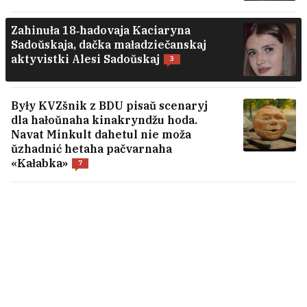
Zahinuła 18‑hadovaja Kaciaryna
Sadoŭskaja, dačka maładziečanskaj
aktyvistki Alesi Sadoŭskaj
3
Były KVZšnik z BDU pisaŭ scenaryj
dla hałoŭnaha kinakryndžu hoda.
Navat Minkult dahetul nie moža
ŭzhadnić hetaha pačvarnaha
«Kałabka»
7