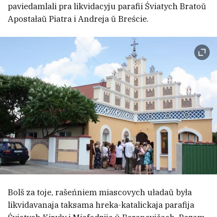
paviedamlali pra likvidacyju parafii Śviatych Bratoŭ
Razabrali novyja kalekcyi školnaj
Apostałaŭ Piatra i Andreja ŭ Breście.
formy
7
Bolš za toje, rašeńniem miascovych uładaŭ była
U Polščy biełaruska zdymała hrošy
likvidavanaja taksama hreka-katalickaja parafija
ŭ bankamacie, a jaje raptam