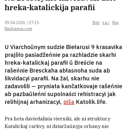
heta nie pytańnie «chaču — nie chaču»,
hreka-katalickija parafii
heta pytańnie vyžyvańnia biełarusaŭ jak
naroda
7
09.04.2026 / 17:15
Bieł
Łac
Rus
Nashaniva.com
U Iŭi na fiestyvali pamidoraŭ
pryhatavali 9‑mietrovy buterbrod
U Viarchoŭnym sudzie Biełarusi 9 krasavika
prajšło pasiadžeńnie pa razhladzie skarhi
hreka-katalickaj parafii ŭ Breście na
Łatuška pra mahčymaść vajny ŭ
Biełarusi: Heta ž varjactva, nie
rašeńnie Bresckaha abłasnoha suda ab
ŭjaŭlaju, jak kramloŭskaja
likvidacyi parafii. Na žal, skarhu nie
prapahanda budzie tłumačyć heta
3
zadavolili — pryniata kančatkovaje rašeńnie
ab pazbaŭleńni supolnaści rehistracyi jak
«Da kanca hoda, spadziajusia,
relihijnaj arhanizacyi,
piša
Katolik.life.
zmožam realizavać adnu-dźvie
rečy». Babaryka — pra svoj novy
prajekt i biełaruskuju movu
15
Pra heta daviedalisia vierniki, ale ni struktury
Katalickaj carkvy, ni dziaržaŭnyja orhany nie
Ci zachočuć dzieci heta nasić?