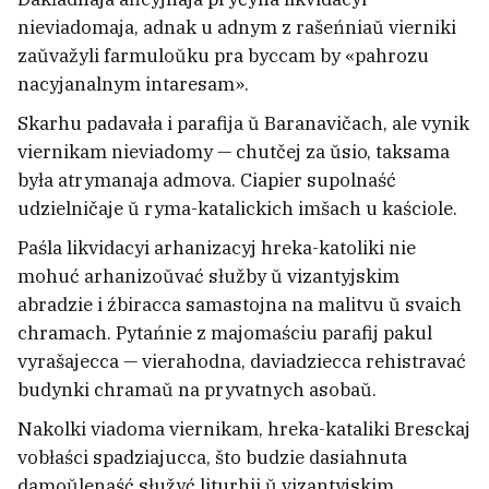
nieviadomaja, adnak u adnym z rašeńniaŭ vierniki
«Polšča kvitniet łacinoju, Litva kvitniet rusčyznoju».
Patryjatyčny šedeŭr XVII stahodździa akazaŭsia
zaŭvažyli farmuloŭku pra byccam by «pahrozu
rasijskaj padrobkaj XIX-ha
nacyjanalnym intaresam».
45
Skarhu padavała i parafija ŭ Baranavičach, ale vynik
Ispanija ŭvodzić pamiežny kantrol ź
viernikam nieviadomy — chutčej za ŭsio, taksama
Italijaj
była atrymanaja admova. Ciapier supolnaść
3
udzielničaje ŭ ryma-katalickich imšach u kaściole.
Paśla likvidacyi arhanizacyj hreka-katoliki nie
Ukrainskija drony ŭdaryli pa Syzranskim
NPZ
mohuć arhanizoŭvać słužby ŭ vizantyjskim
abradzie i źbiracca samastojna na malitvu ŭ svaich
chramach. Pytańnie z majomaściu parafij pakul
Rasija ŭnačy ŭdaryła pa Ukrainie
1
vyrašajecca — vierahodna, daviadziecca rehistravać
budynki chramaŭ na pryvatnych asobaŭ.
Nakolki viadoma viernikam, hreka-kataliki Bresckaj
vobłaści spadziajucca, što budzie dasiahnuta
damoŭlenaść słužyć liturhii ŭ vizantyjskim