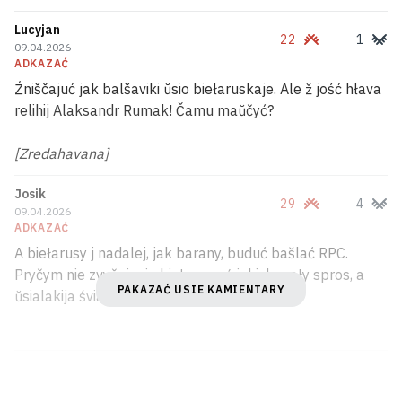
Lucyjan
22
1
09.04.2026
ADKAZAĆ
Źniščajuć jak balšaviki ŭsio biełaruskaje. Ale ž jość hłava
relihij Alaksandr Rumak! Čamu maŭčyć?
[Zredahavana]
Josik
29
4
09.04.2026
ADKAZAĆ
A biełarusy j nadalej, jak barany, buduć bašlać RPC.
Pryčym nie zvyčajnyja biełarusy, ź jakich mały spros, a
PAKAZAĆ USIE KAMIENTARY
ŭsialakija śviadomyja...