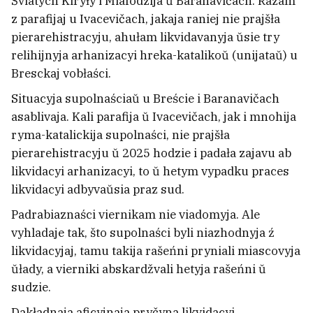
Śviatych Kiryły i Miafodzija ŭ Baranavičach. Razam
akružyli troje mužčyn
z parafijaj u Ivacevičach, jakaja raniej nie prajšła
8
pierarehistracyju, ahułam likvidavanyja ŭsie try
relihijnyja arhanizacyi hreka-katalikoŭ (unijataŭ) u
Bresckaj vobłaści.
Situacyja supolnaściaŭ u Breście i Baranavičach
asablivaja. Kali parafija ŭ Ivacevičach, jak i mnohija
ryma-katalickija supolnaści, nie prajšła
pierarehistracyju ŭ 2025 hodzie i padała zajavu ab
likvidacyi arhanizacyi, to ŭ hetym vypadku praces
likvidacyi adbyvaŭsia praz sud.
Padrabiaznaści viernikam nie viadomyja. Ale
vyhladaje tak, što supolnaści byli niazhodnyja ź
likvidacyjaj, tamu takija rašeńni pryniali miascovyja
ZŠA šukajuć patencyjnaha novaha lidara
ŭłady, a vierniki abskardžvali hetyja rašeńni ŭ
dla Kuby nakštałt Dełsi Radryhies
sudzie.
Dakładnaja aficyjnaja pryčyna likvidacyi