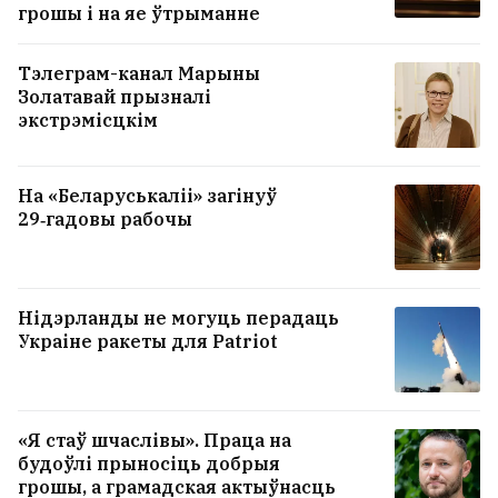
грошы і на яе ўтрыманне
Тэлеграм-канал Марыны
Золатавай прызналі
экстрэмісцкім
На «Беларуськаліі» загінуў
29‑гадовы рабочы
Нідэрланды не могуць перадаць
Украіне ракеты для Patriot
Прафесійны догляд без візіту ў
салон: легендарны брэнд WAHL
«Я стаў шчаслівы». Праца на
выпусціў лінейку для стрыжкі
будоўлі прыносіць добрыя
грошы, а грамадская актыўнасць
дома
2