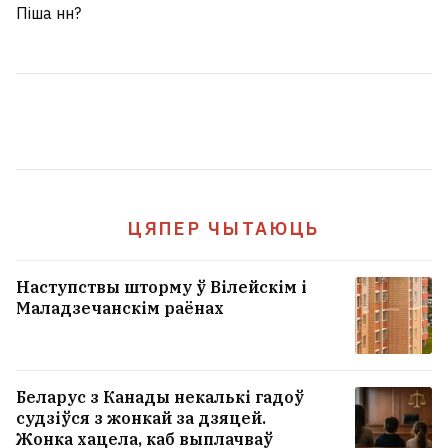
Піша нн?
Вялікая партыя абутку «Белвест»
згарэла пры пажарах на складах
Wildberries
8
Наста Рагатко расказала, колькі зарабіла
на сваёй кнізе
19
ЦЯПЕР ЧЫТАЮЦЬ
«Многія людзі стануць непатрэбнымі».
Сузаснавальнік EPAM пра сяброўства з
Наступствы шторму ў Вілейскім і
Добкіным, багацце і няроўнасць, жыццё
Маладзечанскім раёнах
ў Латвіі і настальгію
18
«Белавія» купіла тры «Боінгі».
Беларус з Канады некалькі гадоў
Яны прыляцелі з самай малой
судзіўся з жонкай за дзяцей.
Жонка хацела, каб выплачваў
краіны Афрыкі
8