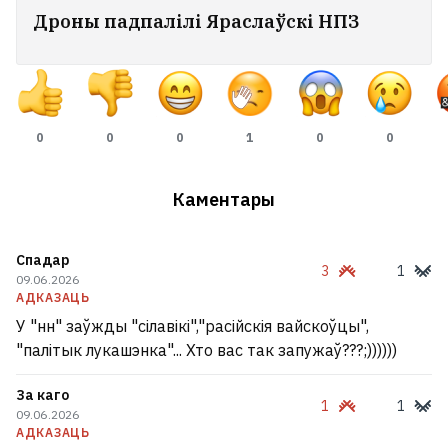
Плахатнюка, які загінуў на дні
Дроны падпалілі Яраслаўскі НПЗ
нараджэння генерала Чайко
9
0
0
0
1
0
0
Каментары
Спадар
3
1
09.06.2026
АДКАЗАЦЬ
У "нн" заўжды "сілавікі","расійскія вайскоўцы",
"палітык лукашэнка"... Хто вас так запужаў???;))))))
За каго
«Забойца Вікіпедыі» ад Ілана Маска ўсё?
1
1
09.06.2026
Grokipedia перастала абнаўляцца
5
АДКАЗАЦЬ