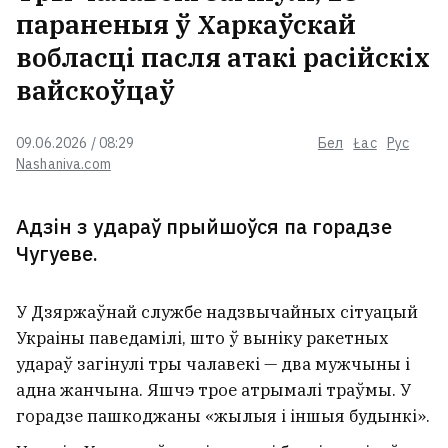
параненыя ў Харкаўскай
Наступствы шторму ў Вілейскім і
вобласці пасля атакі расійскіх
Маладзечанскім раёнах
вайскоўцаў
09.06.2026 / 08:29
Бел
Łac
Рус
Беларус з Канады некалькі гадоў
Nashaniva.com
судзіўся з жонкай за дзяцей.
Жонка хацела, каб выплачваў
грошы і на яе ўтрыманне
Адзін з удараў прыйшоўся па горадзе
Чугуеве.
Тэлеграм-канал Марыны
Золатавай прызналі
У Дзяржаўнай службе надзвычайных сітуацый
экстрэмісцкім
Украіны паведамілі, што ў выніку ракетных
удараў загінулі тры чалавекі — два мужчыны і
На «Беларуськаліі» загінуў
адна жанчына. Яшчэ трое атрымалі траўмы. У
29‑гадовы рабочы
горадзе пашкоджаны «жылыя і іншыя будынкі».