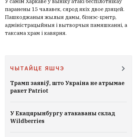
У самім Харкаве ў выніку атакі беспілотнікаў
паранены 15 чалавек, сярод якіх двое дзяцей.
27‑гадовага мінчука, якога шукалі
Пашкоджаныя жылыя дамы, бізнэс-цэнтр,
10 дзён, знайшлі мёртвым
1
адміністрацыйныя і вытворчыя памяшканні, а
таксама храм і кавярня.
ЧЫТАЙЦЕ ЯШЧЭ
Трамп заявіў, што Украіна не атрымае
ракет Patriot
У Екацярынбургу атакаваны склад
Wildberries
У Маскве пахавалі генерал-маёра