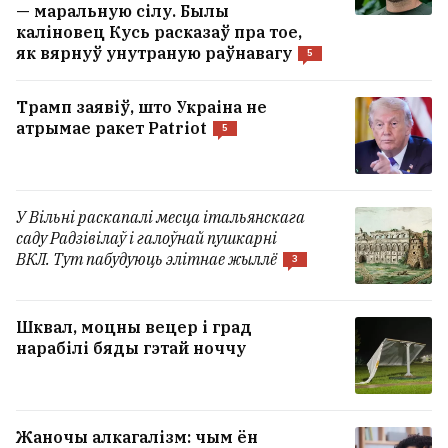
— маральную сілу. Былы
каліновец Кусь расказаў пра тое,
як вярнуў унутраную раўнавагу
5
Трамп заявіў, што Украіна не
атрымае ракет Patriot
5
У Вільні раскапалі месца італьянскага
саду Радзівілаў і галоўнай пушкарні
ВКЛ. Тут пабудуюць элітнае жыллё
3
Шквал, моцны вецер і град
нарабілі бяды гэтай ноччу
«Белавія» назвала топ-5 самых
загружаных маршрутаў
Жаночы алкагалізм: чым ён
Статкевіч: Калі зноў пачнуцца масавыя