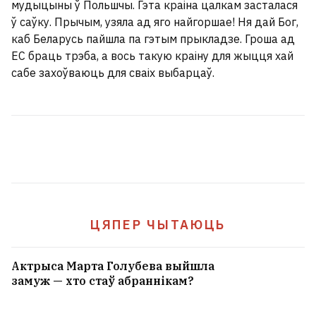
мудыцыны ў Польшчы. Гэта краіна цалкам засталася
ў саўку. Прычым, узяла ад яго найгоршае! Ня дай Бог,
каб Беларусь пайшла па гэтым прыкладзе. Гроша ад
ЕС браць трэба, а вось такую краіну для жыцця хай
сабе захоўваюць для сваіх выбарцаў.
ЦЯПЕР ЧЫТАЮЦЬ
Актрыса Марта Голубева выйшла
замуж — хто стаў абраннікам?