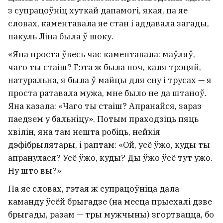
з супрацоўніц хуткай дапамогі, якая, па яе
словах, каментавала яе стан і аддавала загады,
пакуль Ліна была ў шоку.
«Яна проста ўвесь час каментавала: маўляў,
чаго ты стаіш? Гэта ж была ноч, каля трэцяй,
натуральна, я была ў майцы для сну і трусах — я
проста ратавала мужа, мне было не да штаноў.
Яна казала: «Чаго ты стаіш? Апранайся, зараз
паедзем у бальніцу». Потым праходзіць пяць
хвілін, яна там нешта робіць, нейкія
дэфібрылятары, і раптам: «Ой, усё ўжо, куды ты
апранулася? Усё ўжо, куды? Ды ўжо ўсё тут ужо.
Ну што вы?»
Па яе словах, гэтая ж супрацоўніца дала
каманду ўсёй брыгадзе (на месца прыехалі дзве
брыгады, разам — тры мужчыны) згортвацца, бо