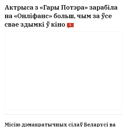
Актрыса з «Гары Потэра» зарабіла
на «Онліфанс» больш, чым за ўсе
свае здымкі ў кіно
5
Місію дэмакратычных сілаў Беларусі ва