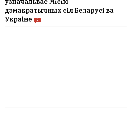
ўзначальвае Місію
дэмакратычных сіл Беларусі ва
Украіне
9
Настасся Касцюгова зламала нагу