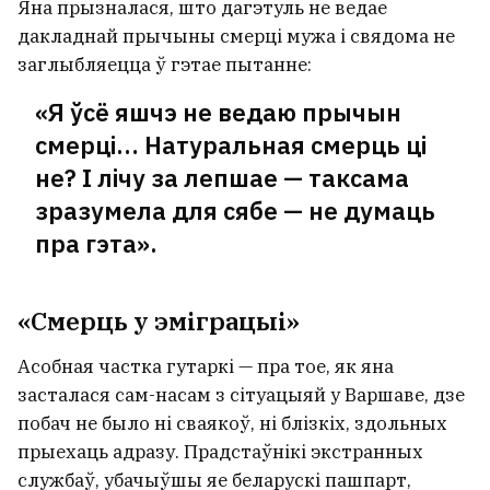
Яна прызналася, што дагэтуль не ведае
дакладнай прычыны смерці мужа і свядома не
заглыбляецца ў гэтае пытанне:
«Я ўсё яшчэ не ведаю прычын
смерці… Натуральная смерць ці
не? І лічу за лепшае — таксама
зразумела для сябе — не думаць
пра гэта».
«Смерць у эміграцыі»
Асобная частка гутаркі — пра тое, як яна
засталася сам-насам з сітуацыяй у Варшаве, дзе
побач не было ні сваякоў, ні блізкіх, здольных
прыехаць адразу. Прадстаўнікі экстранных
службаў, убачыўшы яе беларускі пашпарт,