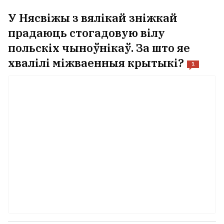
У Нясвіжы з вялікай зніжкай
прадаюць стогадовую вілу
польскіх чыноўнікаў. За што яе
хвалілі міжваенныя крытыкі?
1