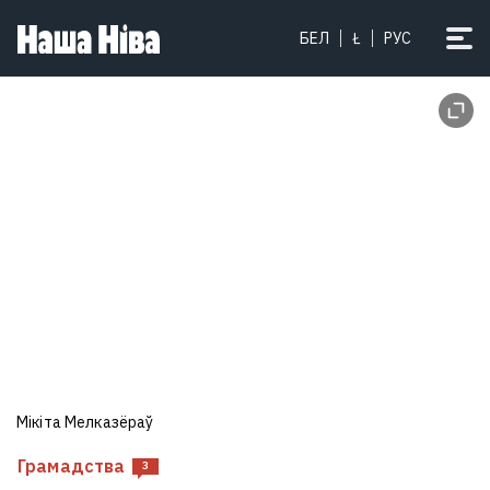
БЕЛ
Ł
РУС
Мікіта Мелказёраў
Грамадства
3