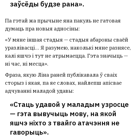
заўсёды будзе рана».
Па гэтай жа прычыне яна пакуль не гатовая
думаць пра новыя адносіны:
«У мяне іншая стадыя — стадыя абароны сваёй
уразлівасці… Я разумею, наколькі мяне разнясе,
калі яшчэ і тут не атрымаецца. Гэта значыць —
ні час, ні месца».
Фраза, якую Ліна раней публікавала ў сваіх
сторыз і якая, па яе словах, найлепш апісвае
адчуванні маладой удавы:
«Стаць удавой у маладым узросце
— гэта вывучыць мову, на якой
яшчэ ніхто з твайго атачэння не
гаворыць».