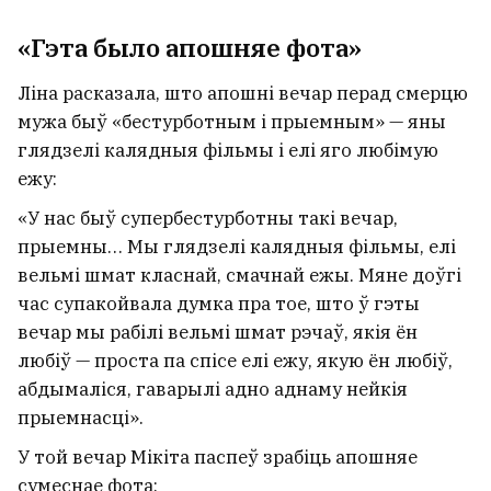
«Гэта было апошняе фота»
Ліна расказала, што апошні вечар перад смерцю
мужа быў «бестурботным і прыемным» — яны
глядзелі калядныя фільмы і елі яго любімую
ежу:
«У нас быў супербестурботны такі вечар,
прыемны… Мы глядзелі калядныя фільмы, елі
вельмі шмат класнай, смачнай ежы. Мяне доўгі
час супакойвала думка пра тое, што ў гэты
вечар мы рабілі вельмі шмат рэчаў, якія ён
любіў — проста па спісе елі ежу, якую ён любіў,
абдымаліся, гаварылі адно аднаму нейкія
прыемнасці».
У той вечар Мікіта паспеў зрабіць апошняе
сумеснае фота: