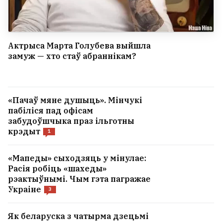
Актрыса Марта Голубева выйшла
замуж — хто стаў абраннікам?
«Пачаў мяне душыць». Мінчукі
пабіліся пад офісам
забудоўшчыка праз ільготны
крэдыт
1
«Мапеды» сыходзяць у мінулае:
Расія робіць «шахеды»
рэактыўнымі. Чым гэта пагражае
Украіне
3
Як беларуска з чатырма дзецьмі