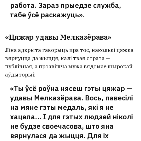
работа. Зараз прыедзе служба,
табе ўсё раскажуць».
«Цяжар удавы Мелказёрава»
Ліна адкрыта гаворыць пра тое, наколькі цяжка
вярнуцца да жыцця, калі твая страта —
публічная, а прозвішча мужа вядомае шырокай
аўдыторыі:
«Ты ўсё роўна нясеш гэты цяжар —
удавы Мелказёрава. Вось, павесілі
на мяне гэты медаль, які я не
хацела… І для гэтых людзей ніколі
не будзе своечасова, што яна
вярнулася да жыцця. Для іх