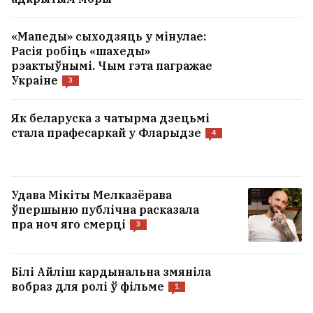
«Мапеды» сыходзяць у мінулае:
Расія робіць «шахеды»
рэактыўнымі. Чым гэта пагражае
Украіне
3
Як беларуска з чатырма дзецьмі
стала прафесаркай у Фларыдзе
4
Удава Мікіты Мелказёрава
ўпершыню публічна расказала
пра ноч яго смерці
3
Білі Айліш кардынальна змяніла
вобраз для ролі ў фільме
1