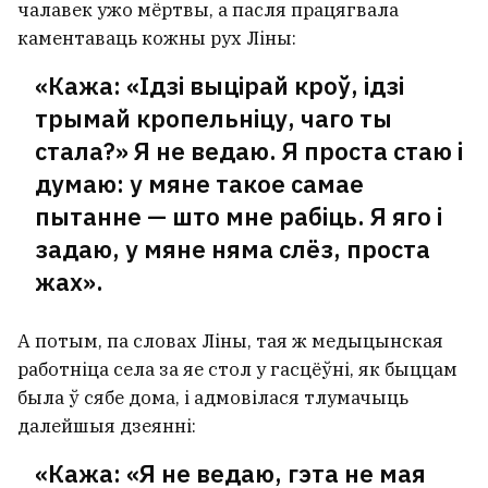
чалавек ужо мёртвы, а пасля працягвала
каментаваць кожны рух Ліны:
«Кажа: «Ідзі выцірай кроў, ідзі
трымай кропельніцу, чаго ты
стала?» Я не ведаю. Я проста стаю і
думаю: у мяне такое самае
пытанне — што мне рабіць. Я яго і
задаю, у мяне няма слёз, проста
жах».
А потым, па словах Ліны, тая ж медыцынская
работніца села за яе стол у гасцёўні, як быццам
была ў сябе дома, і адмовілася тлумачыць
далейшыя дзеянні:
«Кажа: «Я не ведаю, гэта не мая