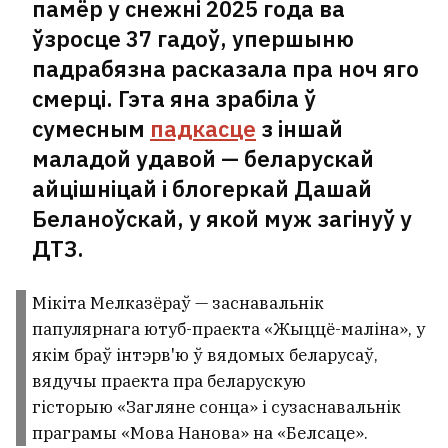
памёр у снежні 2025 года ва
ўзросце 37 гадоў, упершыню
падрабязна расказала пра ноч яго
смерці. Гэта яна зрабіла ў
сумесным
падкасце
з іншай
маладой удавой — беларускай
айцішніцай і блогеркай Дашай
Беланоўскай, у якой муж загінуў у
ДТЗ.
Мікіта Мелказёраў — заснавальнік
папулярнага ютуб-праекта «Жыццё-маліна», у
якім браў інтэрв'ю ў вядомых беларусаў,
вядучы праекта пра беларускую
гісторыю «Загляне сонца» і сузаснавальнік
праграмы «Мова Нанова» на «Белсаце».