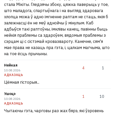
стала Мікіты. Гледзячы збоку, цяжка паверыць у тое,
што маладога, спартыўнага і на выгляд здаровага
хлопца можа ў адно імгненне раптам не стаць, якія б
залежнасці ён не меў аднойчы ў мінулым. Каб
адбыўся такі раптоўны, імклівы канец, павінны быць
нейкія праблемы са здароўем, вядомыя праблемы з
сэрцам ці с сістэмай кровазвароту. Канечне, сям'я
мае права не казаць пра гэта, і, цалкам магчыма, што
на тое ёсць прычыны.
Нейкая
4
1
10.08.2026
АДКАЗАЦЬ
Цёмная гісторыя...
Ушоцэ
1
10
10.08.2026
АДКАЗАЦЬ
Чытаючы гэта, чарговы раз жах бярэ, які ўзровень