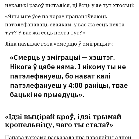
некалькі разоў пыталіся, ці ёсць у яе тут хтосьці:
«Яны мне ўсе па чарзе прапаноўваюць
патэлефанаваць сваякам: у вас жа ёсць нехта
тут? У вас жа ёсць нехта тут?»
Ліна называе гэта «смерцю ў эміграцыі»:
«Смерць у эміграцыі — хэштэг.
Нікога ў цябе няма. І нікому ты не
патэлефануеш, бо нават калі
патэлефануеш у 4:00 раніцы, твае
бацькі не прыедуць».
«Ідзі выцірай кроў, ідзі трымай
кропельніцу, чаго ты стала?»
Цапава таксама расказала пра паводзіны адной