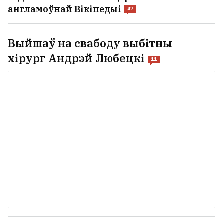
англамоўнай Вікіпедыі
47
Выйшаў на свабоду выбітны
хірург Андрэй Любецкі
11