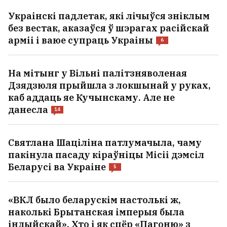
Украінскі падлетак, які лічыўся зніклым
без вестак, аказаўся ў шэрагах расійскай
арміі і ваюе супраць Украіны
6
На мітынг у Вільні палітзняволеная
Дзядзюля прыйшла з локшынай у руках,
каб аддаць яе Кучынскаму. Але не
данесла
14
Святлана Шаціліна патлумачыла, чаму
пакінула пасаду кіраўніцы Місіі дэмсіл
Беларусі ва Украіне
5
«ВКЛ было беларускім настолькі ж,
наколькі Брытанская імперыя была
індыйскай». Хто і як сцёр «Пагоню» з