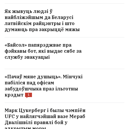
Як жывуць людзі ў
найбліжэйшым да Беларусі
латвійскім райцэнтры і што
думаюць пра закрыццё мяжы
«Байсол» папярэджвае пра
фэйкавы бот, які выдае сябе за
службу эвакуацыі
«Пачаў мяне душыць». Мінчукі
пабіліся пад офісам
забудоўшчыка праз ільготны
крэдыт
1
Марк Цукерберг і былы чэмпіён
UFC у найлягчэйшай вазе Мераб
Двалішвілі правялі бой у
адкрытым моры