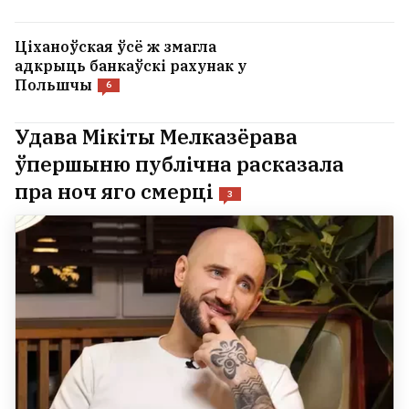
Ціханоўская ўсё ж змагла
адкрыць банкаўскі рахунак у
Польшчы
6
Удава Мікіты Мелказёрава
ўпершыню публічна расказала
пра ноч яго смерці
3