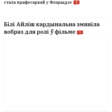
стала прафесаркай у Фларыдзе
4
Білі Айліш кардынальна змяніла
вобраз для ролі ў фільме
1