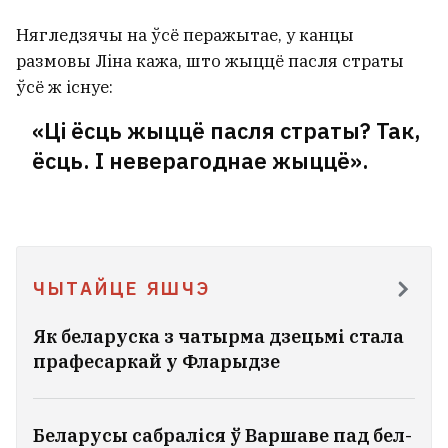
Нягледзячы на ўсё перажытае, у канцы
размовы Ліна кажа, што жыццё пасля страты
ўсё ж існуе:
«Ці ёсць жыццё пасля страты? Так,
ёсць. І неверагоднае жыццё».
ЧЫТАЙЦЕ ЯШЧЭ
Як беларуска з чатырма дзецьмі стала
прафесаркай у Фларыдзе
Беларусы сабраліся ў Варшаве пад бел-