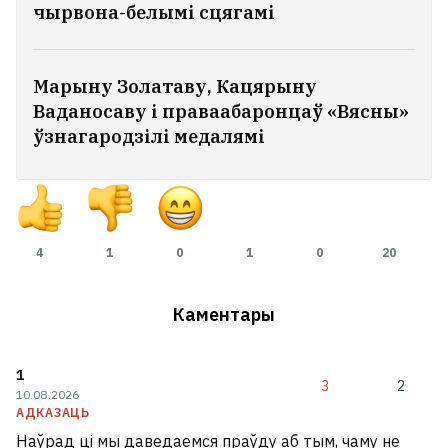
чырвона-белымі сцягамі
Марыну Золатаву, Кацярыну
Ваданосаву і праваабаронцаў «Вясны»
ўзнагародзілі медалямі
4
1
0
1
0
20
Каментары
1
3
2
10.08.2026
АДКАЗАЦЬ
Наўрад ці мы даведаемся праўду аб тым, чаму не