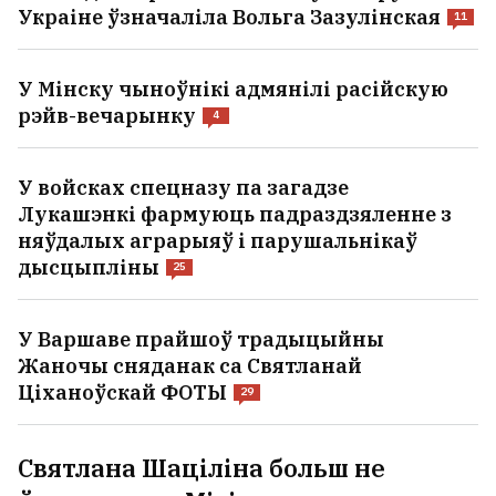
Украіне ўзначаліла Вольга Зазулінская
11
У Мінску чыноўнікі адмянілі расійскую
рэйв-вечарынку
4
У войсках спецназу па загадзе
Лукашэнкі фармуюць падраздзяленне з
няўдалых аграрыяў і парушальнікаў
дысцыпліны
25
У Варшаве прайшоў традыцыйны
Жаночы сняданак са Святланай
Ціханоўскай ФОТЫ
29
Святлана Шаціліна больш не