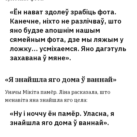
«Ён нават здолеў зрабіць фота.
Канечне, ніхто не разлічваў, што
яно будзе апошнім нашым
сямейным фота, дзе мы ляжым у
ложку… усміхаемся. Яно дагэтуль
захавана ў мяне».
«Я знайшла яго дома ў ваннай»
Уначы Мікіта памёр. Ліна расказала, што
менавіта яна знайшла яго цела:
«Ну і ноччу ён памёр. Уласна, я
знайшла яго дома ў ваннай».