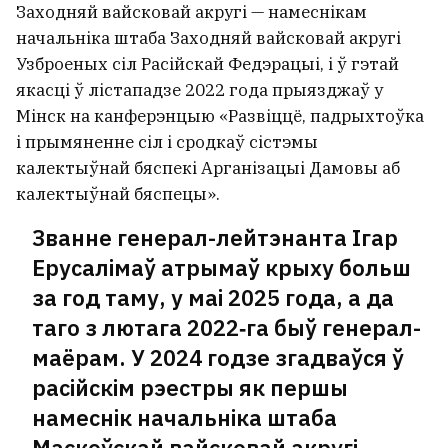
Заходняй вайсковай акругі — намеснікам
начальніка штаба Заходняй вайсковай акругі
Узброеных сіл Расійскай Федэрацыі, і ў гэтай
якасці ў лістападзе 2022 года прыязджаў у
Мінск на канферэнцыю «Развіццё, падрыхтоўка
і прымяненне сіл і сродкаў сістэмы
калектыўнай бяспекі Арганізацыі Дамовы аб
калектыўнай бяспецы».
Званне генерал-лейтэнанта Ігар
Ерусалімаў атрымаў крыху больш
за год таму, у маі 2025 года, а да
таго з лютага 2022‑га быў генерал-
маёрам. У 2024 годзе згадваўся ў
расійскім рэестры як першы
намеснік начальніка штаба
Маскоўскай вайсковай акругі.