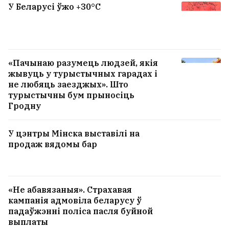
У Беларусі ўжо +30°С
«Пачынаю разумець людзей, якія
жывуць у турыстычных гарадах і
не любяць заезджых». Што
турыстычны бум прыносіць
Гродну
У цэнтры Мінска выставілі на
продаж вядомы бар
«Не абавязаныя». Страхавая
кампанія адмовіла беларусу ў
падаўжэнні поліса пасля буйной
выплаты