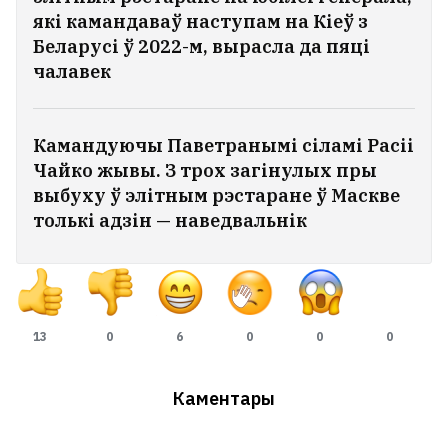
які камандаваў наступам на Кіеў з
Беларусі ў 2022-м, вырасла да пяці
чалавек
Камандуючы Паветранымі сіламі Расіі
Чайко жывы. З трох загінулых пры
выбуху ў элітным рэстаране ў Маскве
толькі адзін — наведвальнік
13
0
6
0
0
0
Каментары