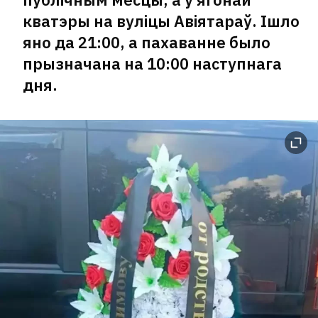
кватэры на вуліцы Авіятараў. Ішло
яно да 21:00, а пахаванне было
прызначана на 10:00 наступнага
дня.