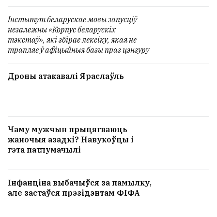
Інстытут беларускае мовы запусціў
незалежны «Корпус беларускіх
тэкстаў», які збірае лексіку, якая не
трапляе ў афіцыйныя базы праз цэнзуру
Дроны атакавалі Яраслаўль
Чаму мужчын прыцягваюць
жаночыя азадкі? Навукоўцы і
гэта патлумачылі
Інфанціна выбачыўся за памылку,
але застаўся прэзідэнтам ФІФА