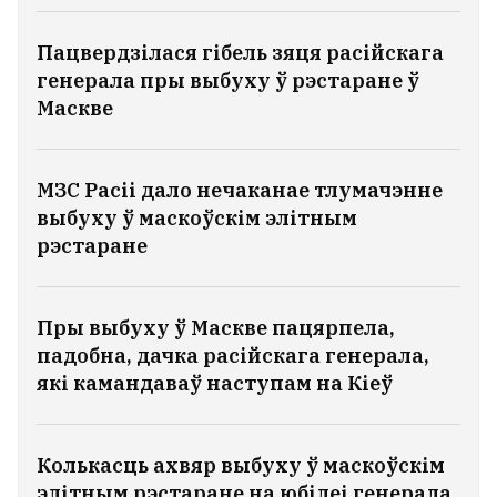
Пацвердзілася гібель зяця расійскага
генерала пры выбуху ў рэстаране ў
Маскве
МЗС Расіі дало нечаканае тлумачэнне
выбуху ў маскоўскім элітным
рэстаране
Пры выбуху ў Маскве пацярпела,
падобна, дачка расійскага генерала,
які камандаваў наступам на Кіеў
Колькасць ахвяр выбуху ў маскоўскім
элітным рэстаране на юбілеі генерала,