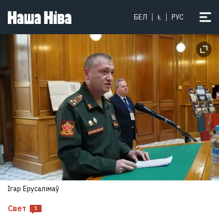
БЕЛ
Ł
РУС
Ігар Ерусалімаў
Свет
1