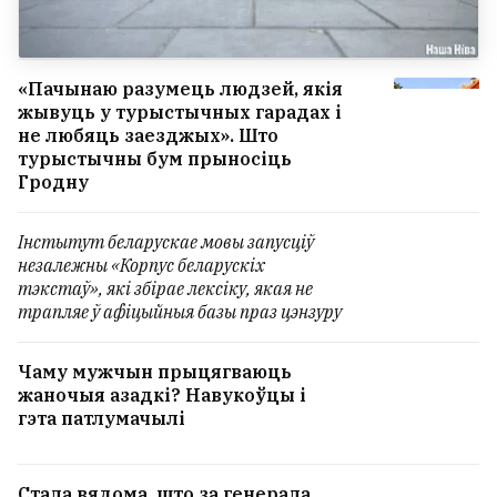
«Пачынаю разумець людзей, якія
жывуць у турыстычных гарадах і
не любяць заезджых». Што
турыстычны бум прыносіць
Гродну
Інстытут беларускае мовы запусціў
незалежны «Корпус беларускіх
тэкстаў», які збірае лексіку, якая не
трапляе ў афіцыйныя базы праз цэнзуру
Чаму мужчын прыцягваюць
жаночыя азадкі? Навукоўцы і
гэта патлумачылі
Стала вядома, што за генерала