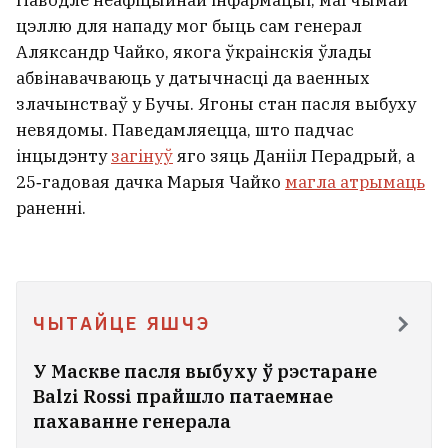
Паводле неафіцыйнай інфармацыі, магчымай
цэллю для нападу мог быць сам генерал
Аляксандр Чайко, якога ўкраінскія ўлады
абвінавачваюць у датычнасці да ваенных
злачынстваў у Бучы. Ягоны стан пасля выбуху
невядомы. Паведамляецца, што падчас
інцыдэнту
загінуў
яго зяць Данііл Перадрый, а
25‑гадовая дачка Марыя Чайко
магла атрымаць
раненні.
ЧЫТАЙЦЕ ЯШЧЭ
У Маскве пасля выбуху ў рэстаране
Balzi Rossi прайшло патаемнае
пахаванне генерала