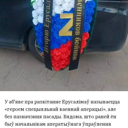
У аб'яве пра развітанне Ерусалімаў называецца
«героем спецыяльнай ваеннай аперацыі», але
без пазначэння пасады. Вядома, што раней ён
быў начальнікам аператыўнага ўпраўлення