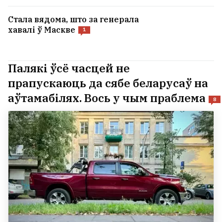
Стала вядома, што за генерала
хавалі ў Маскве
1
Палякі ўсё часцей не
прапускаюць да сябе беларусаў на
аўтамабілях. Вось у чым праблема
8