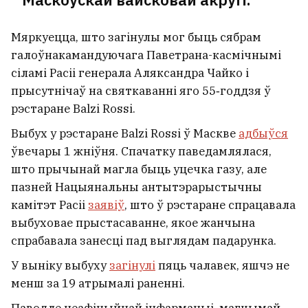
Мяркуецца, што загінулы мог быць сябрам
галоўнакамандуючага Паветрана-касмічнымі
сіламі Расіі генерала Аляксандра Чайко і
прысутнічаў на святкаванні яго 55‑годдзя ў
рэстаране Balzi Rossi.
Выбух у рэстаране Balzi Rossi ў Маскве
адбыўся
ўвечары 1 жніўня. Спачатку паведамлялася,
што прычынай магла быць уцечка газу, але
пазней Нацыянальны антытэрарыстычны
камітэт Расіі
заявіў
, што ў рэстаране спрацавала
выбуховае прыстасаванне, якое жанчына
спрабавала занесці пад выглядам падарунка.
У выніку выбуху
загінулі
пяць чалавек, яшчэ не
менш за 19 атрымалі раненні.