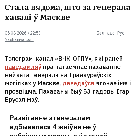
Стала вядома, што за генерала
хавалі ў Маскве
05.08.2026 / 22:53
Бел
Łac
Рус
Nashaniva.com
Тэлеграм-канал «ВЧК-ОГПУ», які раней
паведамляў
пра патаемнае пахаванне
нейкага генерала на Траякураўскіх
могілках у Маскве,
даведаўся
ягонае імя і
прозвішча. Пахаваны быў 53‑гадовы Ігар
Ерусалімаў.
Развітанне з генералам
адбывалася 4 жніўня не ў
публічным месцы, а ў ягонай