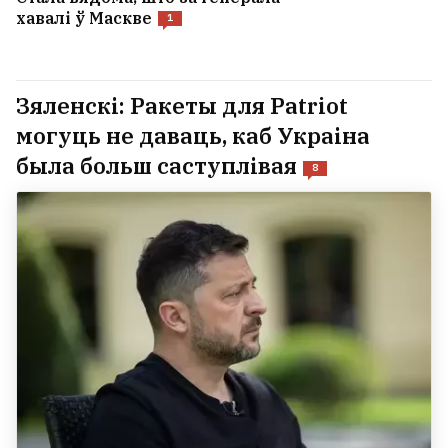
хавалі ў Маскве
1
Зяленскі: Ракеты для Patriot
могуць не даваць, каб Украіна
была больш саступлівая
8