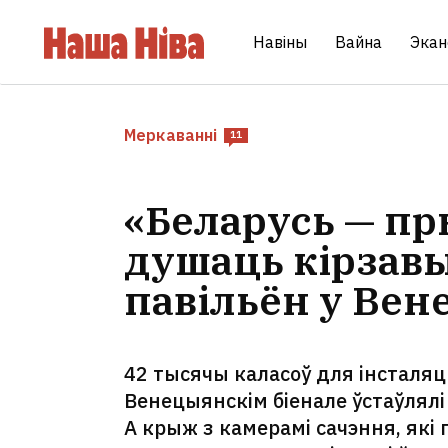
Навіны
Вайна
Экан
Меркаванні
11
«Беларусь — пр
душаць кірзавы
павільён у Вен
42 тысячы каласоў для інсталяцы
Венецыянскім біенале ўстаўлялі 
А крыж з камерамі сачэння, які