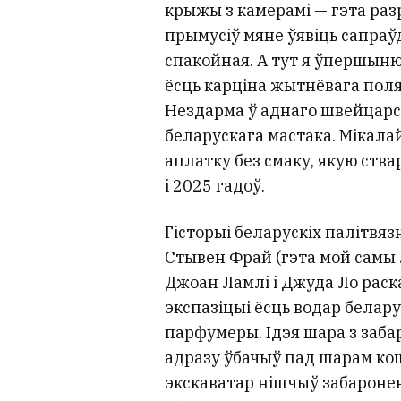
крыжы з камерамі — гэта раз
прымусіў мяне ўявіць сапраў
спакойная. А тут я ўпершыню 
ёсць карціна жытнёвага поля
Нездарма ў аднаго швейцарс
беларускага мастака. Мікала
аплатку без смаку, якую ств
і 2025 гадоў.
Гісторыі беларускіх палітвяз
Стывен Фрай (гэта мой самы 
Джоан Ламлі і Джуда Ло раск
экспазіцыі ёсць водар белару
парфумеры. Ідэя шара з заба
адразу ўбачыў пад шарам кош
экскаватар нішчыў забаронены