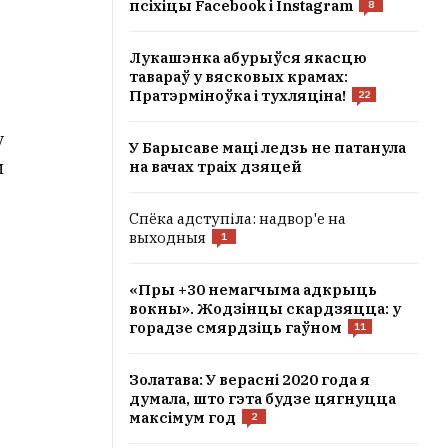
псіхіцы Facebook і Instagram
8
Лукашэнка абурыўся якасцю
тавараў у вясковых крамах:
Пратэрміноўка і тухляціна!
22
у
У Барысаве маці ледзь не патанула
м
на вачах траіх дзяцей
Спёка адступіла: надвор'е на
выходныя
1
«Пры +30 немагчыма адкрыць
вокны». Жодзінцы скардзяцца: у
горадзе смярдзіць гаўном
11
Золатава: У верасні 2020 года я
думала, што гэта будзе цягнуцца
максімум год
2