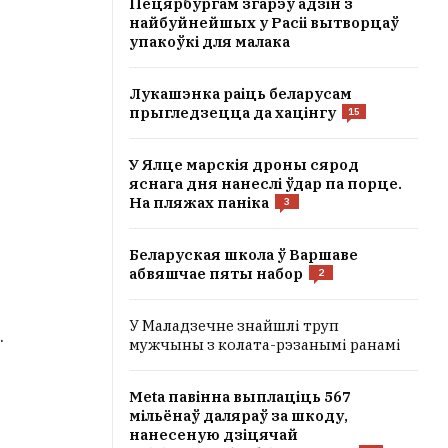
Пецярбургам згарэў адзін з
найбуйнейшых у Расіі вытворцаў
упакоўкі для малака
Лукашэнка раіць беларусам
прыгледзецца да хацінгу
15
У Ялце марскія дроны сярод
яснага дня нанеслі ўдар па порце.
На пляжах паніка
3
Беларуская школа ў Варшаве
абвяшчае пяты набор
2
У Маладзечне знайшлі труп
.
мужчыны з колата-рэзанымі ранамі
Meta павінна выплаціць 567
мільёнаў даляраў за шкоду,
нанесеную дзіцячай