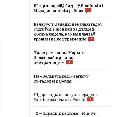
Шторм нарабіў бяды ў Вілейскім і
Маладзечанскім раёнах
1
Беларус з Канады некалькі гадоў
судзіўся з жонкай за дзяцей.
Жонка хацела, каб выплачваў
грошы і на яе ўтрыманне
7
Тэлеграм-канал Марыны
Золатавай прызналі
экстрэмісцкім
1
На «Беларуськаліі» загінуў
29‑гадовы рабочы
Нідэрланды не могуць перадаць
Украіне ракеты для Patriot
8
«Я — здраднік радзімы». Мінчук