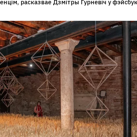
венцім, расказвае Дзмітры Гурневіч у фэйсбук