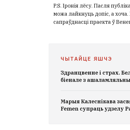
P.S. Іронія лёсу. Пасля публі
можа лайкнуць допіс, а хоча.
сапраўднасці праекта ў Вене
ЧЫТАЙЦЕ ЯШЧЭ
Здранцвенне і страх. Б
біенале з ашаламляльн
Марыя Калеснікава засвя
Femen супраць удзелу Р