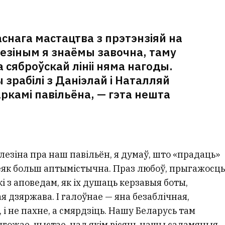
аснага мастацтва з прэтэнзіяй на
лезіным я знаёмы завочна, таму
 сяброўскай лініі няма нагоды.
 зрабілі з Даніэлай і Наталляй
ркамі павільёна, — гэта нешта
лезіна пра наш павільён, я думаў, што «прадаць»
еяк больш аптымістычна. Праз любоў, прыгажосць
ькі з аповедам, як іх душаць керзавыя боты,
 дзяржава. І галоўнае — яна безаблічная,
 і не пахне, а смярдзіць. Нашу Беларусь там
гожае, чыстае, над якім вісяць нашы саламяныя