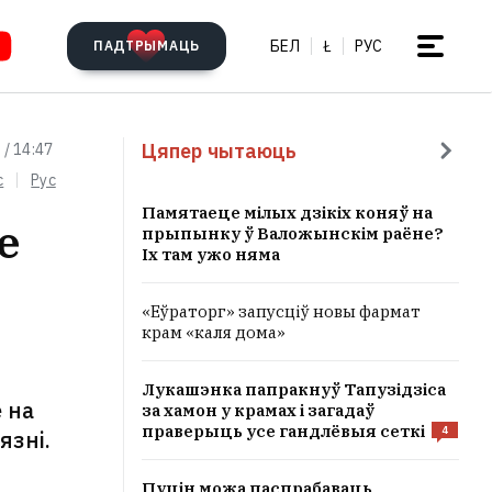
БЕЛ
Ł
РУС
ПАДТРЫМАЦЬ
Цяпер чытаюць
 / 14:47
c
Рус
Памятаеце мілых дзікіх коняў на
е
прыпынку ў Валожынскім раёне?
Іх там ужо няма
«Еўраторг» запусціў новы фармат
крам «каля дома»
Лукашэнка папракнуў Тапузідзіса
 на
за хамон у крамах і загадаў
праверыць усе гандлёвыя сеткі
4
язні.
Пуцін можа паспрабаваць