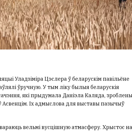
ляцыі Уладзіміра Цэслера ў беларускім павільёне
аўлялі ўручную. У тым ліку былыя беларускія
 сачэння, які прыдумала Даніэла Каляда, зроблен
 ў Асвенцім. Іх адмыслова для выставы пазычыў
вараюць вельмі вусцішную атмасферу. Хрыстос н