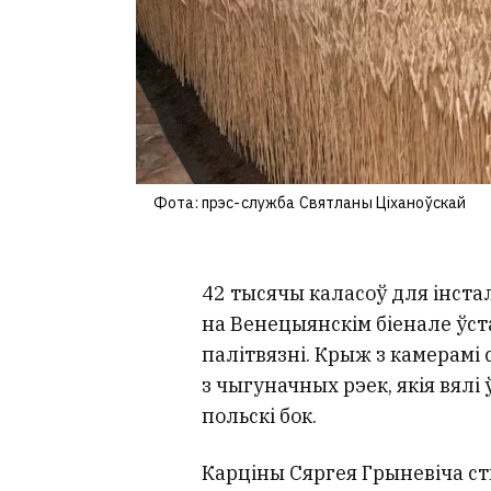
Фота: прэс-служба Святланы Ціханоўскай
42 тысячы каласоў для інста
на Венецыянскім біенале ўст
палітвязні. Крыж з камерамі
з чыгуначных рэек, якія вялі
польскі бок.
Карціны Сяргея Грыневіча ст