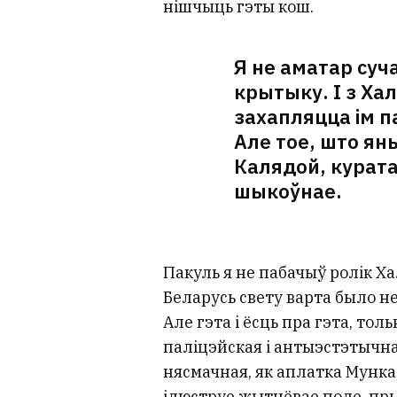
нішчыць гэты кош.
Я не аматар суч
крытыку. І з Ха
захапляцца ім па
Але тое, што яны
Калядой, курата
шыкоўнае.
Пакуль я не пабачыў ролік Ха
Беларусь свету варта было н
Але гэта і ёсць пра гэта, тол
паліцэйская і антыэстэтычная
нясмачная, як аплатка Мунка,
ілюструе жытнёвае поле, пры