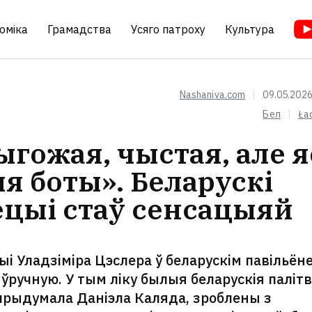
оміка
Грамадства
Усяго патроху
Культура
Nashaniva.com
09.05.2026
Бел
Ła
ыгожая, чыстая, але я
я боты». Беларускі
ецыі стаў сенсацыяй
і Уладзіміра Цэслера ў беларускім павільёне
ўручную. У тым ліку былыя беларускія палітв
 прыдумала Даніэла Каляда, зроблены з