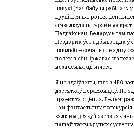
павукі (мая бабуля рабіла іх 
круціліся нагрэтыя цеплынёй 
сімвалізуюць турэмныя краты.
Падгайскай. Беларусь там па
Нездарма ўсё адбываецца ў св
павільёне сочаць і не адпуск
полем вісіць іржавае жалеззе,
незалежна ад нічога.
Я не здзіўлены, што з 450 зая
дзесяткаў пераможцаў. Не зд
праект так цёпла. Вельмі раю
Там фантастычная экскурсія. 
вялізны дзякуй за тое, як ян
нашай тэмы крутых сусветна