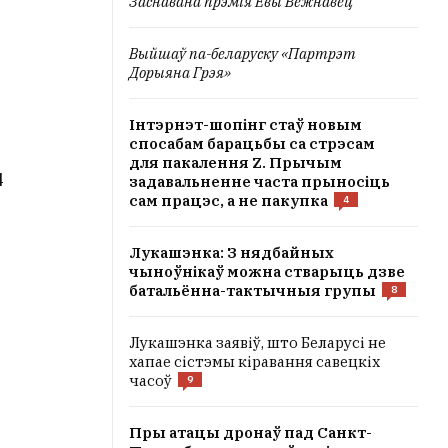
Заснавана прэмія Евы Вежнавец
Выйшаў па-беларуску «Партрэт
Дорыяна Грэя»
Інтэрнэт-шопінг стаў новым
спосабам барацьбы са стрэсам
для пакалення Z. Прычым
4
задавальненне часта прыносіць
сам працэс, а не пакупка
4
Лукашэнка: З нядбайных
чыноўнікаў можна стварыць дзве
батальённа-тактычныя групы
8
Лукашэнка заявіў, што Беларусі не
хапае сістэмы кіравання савецкіх
часоў
9
Пры атацы дронаў пад Санкт-