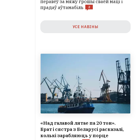
перавёў за мяжу грошы сваёй маці і
прадаў аўтамабіль
2
УСЕ НАВІНЫ
«Над галавой лятае па 20 тон».
Брат і сястра з Беларусі расказалі,
колькі зарабляюць у порце