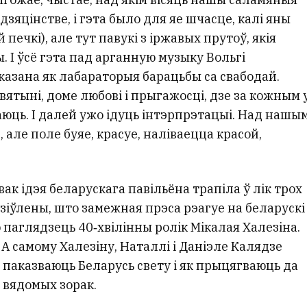
у дзяцінстве, і гэта было для яе шчасце, калі яны
печкі), але тут павукі з іржавых прутоў, якія
 І ўсё гэта пад арганную музыку Вольгі
казана як лабараторыя барацьбы са свабодай.
ятыні, доме любові і прыгажосці, дзе за кожным 
аюць. І далей ужо ідуць інтэрпрэтацыі. Над нашы
 але поле буяе, красуе, наліваецца красой,
вак ідэя беларускага павільёна трапіла ў лік трох
зіўлены, што замежная прэса рэагуе на беларускі
 паглядзець 40‑хвілінны ролік Мікалая Халезіна.
А самому Халезіну, Наталлі і Даніэле Калядзе
ы паказваюць Беларусь свету і як прыцягваюць да
 вядомых зорак.