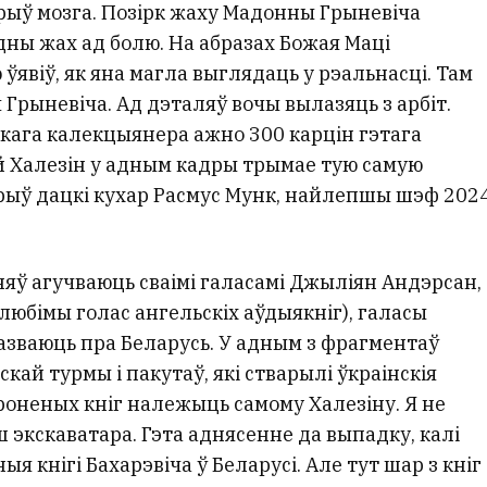
рыў мозга. Позірк жаху Мадонны Грыневіча
дны жах ад болю. На абразах Божая Маці
ўявіў, як яна магла выглядаць у рэальнасці. Там
 Грыневіча. Ад дэталяў вочы вылазяць з арбіт.
кага калекцыянера ажно 300 карцін гэтага
й Халезін у адным кадры трымае тую самую
арыў дацкі кухар Расмус Мунк, найлепшы шэф 202
няў агучваюць сваімі галасамі Джыліян Андэрсан,
любімы голас ангельскіх аўдыякніг), галасы
азваюць пра Беларусь. У адным з фрагментаў
скай турмы і пакутаў, які стварылі ўкраінскія
роненых кніг належыць самому Халезіну. Я не
 экскаватара. Гэта аднясенне да выпадку, калі
я кнігі Бахарэвіча ў Беларусі. Але тут шар з кніг