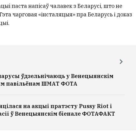
кацыі паста напісаў чалавек з Беларусі, што не
 Гэта чарговая «інсталяцыя» пра Беларусь і доказ
цыі.
еларусы ўдзельнічаюць у Венецыянскім
ым павільёнам ШМАТ ФОТА
цілася на акцыі пратэсту Pussy Riot і
асіі ў Венецыянскім біенале ФОТАФАКТ