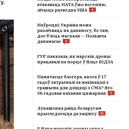
у.
атакаваць НАТА ўжо восенню,
лічыць разведка ЗША
3
Наўроцкі: Украіна можа
разлічваць на дапамогу, бо там,
дзе б'юць маскаля — Польшча
дапамагае
3
ГУР паказала, як марскія дроны
працавалі па порце ў Ялце ВІДЭА
Памятаеце блогера, якога ў 17
гадоў затрымалі за махінацыі з
грашыма для дзіцяці з СМА? Яго
38‑гадовая каханая цяжарная
5
Лукашэнка раіць беларусам
прыгледзецца да хацінгу
15
У Ялце марскія дроны сярод