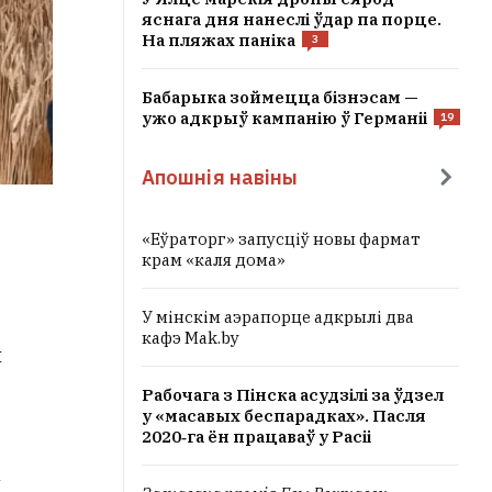
яснага дня нанеслі ўдар па порце.
На пляжах паніка
3
Бабарыка зоймецца бізнэсам —
ужо адкрыў кампанію ў Германіі
19
Апошнія навіны
«Еўраторг» запусціў новы фармат
крам «каля дома»
У мінскім аэрапорце адкрылі два
кафэ Mak.by
ы
Рабочага з Пінска асудзілі за ўдзел
у «масавых беспарадках». Пасля
2020‑га ён працаваў у Расіі
а