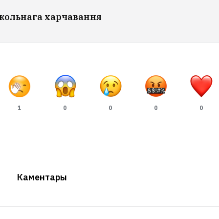
школьнага харчавання
1
0
0
0
0
Каментары