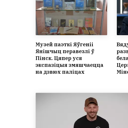
Музей паэткі Яўгеніі
Вяд
Янішчыц перавезлі ў
раз
Пінск. Цяпер уся
бел
экспазіцыя змяшчаецца
Цер
на дзвюх паліцах
Мін