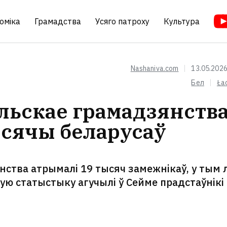
оміка
Грамадства
Усяго патроху
Культура
Nashaniva.com
13.05.2026
Бел
Ła
ольскае грамадзянств
ысячы беларусаў
нства атрымалі 19 тысяч замежнікаў, у тым л
кую статыстыку агучылі ў Сейме прадстаўнікі