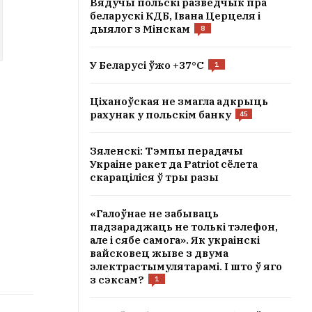
Вядучы польскі разведчык пра
беларускі КДБ, Івана Церцеля і
дыялог з Мінскам
8
У Беларусі ўжо +37°C
1
Ціханоўская не змагла адкрыць
рахунак у польскім банку
45
Зяленскі: Тэмпы перадачы
Украіне ракет да Patriot сёлета
скараціліся ў тры разы
«Галоўнае не забываць
падзараджаць не толькі тэлефон,
але і сябе самога». Як украінскі
вайсковец жыве з двума
электрастымулятарамі. І што ў яго
з сэксам?
1