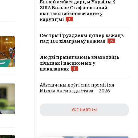
Былой амбасадарцы Украіны ў
ЗША Вользе Стэфанішынай
выставілі абвінавачанне ў
карупцыі
1
Сёстры Груздзевы цяпер важаць
пад 100 кілаграмаў кожная
29
Людзі працягваюць знаходзіць
лічынак і насякомых у
шакаладках
5
Абвешчаны доўгі спіс прэміі імя
Міхала Анемпадыстава — 2026
УСЕ НАВІНЫ