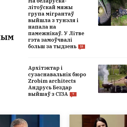
На беларуска-
літоўскай мяжы
група мігрантаў
выйшла з тунэля і
напала на
памежнікаў. У Літве
 чым
гэта замоўчвалі
больш за тыдзень
15
Архітэктар і
сузаснавальнік бюро
Zrobim architects
Андрусь Бездар
выйшаў з СІЗА
7