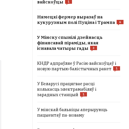
вайскоўцы
1
Нямецкі фермер выразаў на
кукурузным полі Пуціна і Трампа
6
У Мінску спынілі дзейнасць
фінансавай піраміды, якая
існавала чатыры гады
3
КНДР адпраўляе ў Расію вайскоўцаў і
новую партыю балістычных ракет
1
У Беларусі працягвае расці
колькасць электрамабіляў і
зарадных станцый
1
У мінскай бальніцы аперыруюць
пацыентаў па-новаму