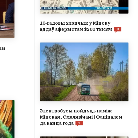
10‑гадовы хлопчык у Мінску
аддаў аферыстам $200 тысяч
8
ла
Электробусы пойдуць паміж
Мінскам, Смалявічамі і Фаніпалем
да канца года
1