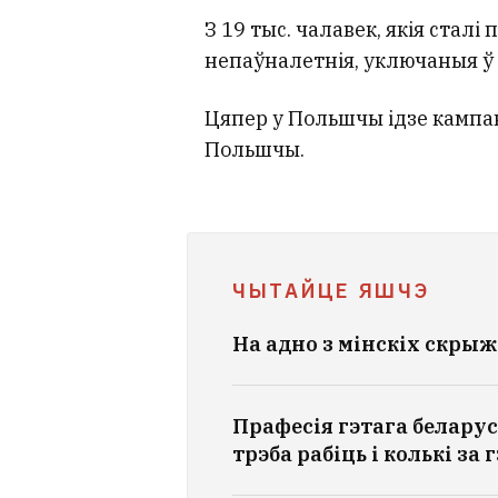
З 19 тыс. чалавек, якія сталі 
непаўналетнія, уключаныя ў 
Цяпер у Польшчы ідзе кампа
Польшчы.
ЧЫТАЙЦЕ ЯШЧЭ
На адно з мінскіх скры
Прафесія гэтага беларус
трэба рабіць і колькі за