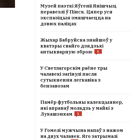
Музей паэткі Яўгеніі Янішчыц
перавезлі ў Пінск. Цяпер уся
экспазіцыя змяшчаецца на
дзвюх паліцах
Жыхар Бабруйска знайшоў у
кватэры свайго дзядзькі
антыкварную зброю
5
У Светлагорскім раёне тры
чалавекі загінулі пасля
сутыкнення легкавіка з
бензавозам
Памёр футбольны калекцыянер,
які апранаў моладзь у майкі з
Лукашэнкам
1
У Гомелі мужчына напаў з нажом
на двух чалавек. Яго затрымалі