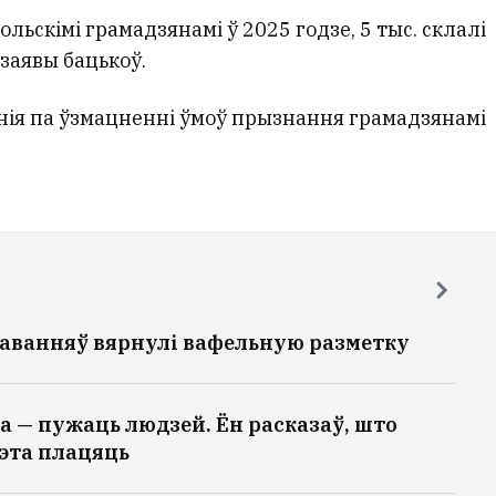
польскімі грамадзянамі ў 2025 годзе, 5 тыс. склалі
заявы бацькоў.
нія па ўзмацненні ўмоў прызнання грамадзянамі
жаванняў вярнулі вафельную разметку
а — пужаць людзей. Ён расказаў, што
 гэта плацяць