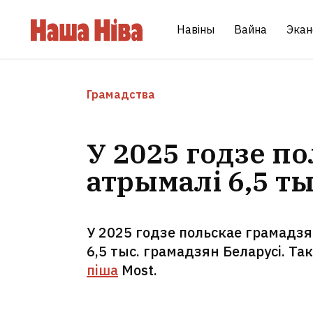
Навіны
Вайна
Экан
Грамадства
У 2025 годзе п
атрымалі 6,5 т
У 2025 годзе польскае грамадзя
6,5 тыс. грамадзян Беларусі. Та
піша
Most.