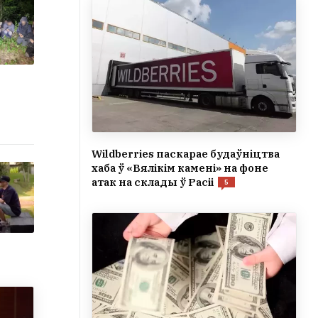
Wildberries паскарае будаўніцтва
хаба ў «Вялікім камені» на фоне
атак на склады ў Расіі
5