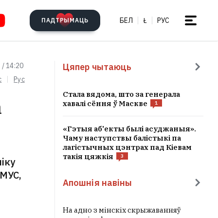
БЕЛ
Ł
РУС
ПАДТРЫМАЦЬ
Цяпер чытаюць
 / 14:20
c
Рус
Стала вядома, што за генерала
а
хавалі сёння ў Маскве
1
«Гэтыя аб'екты былі асуджаныя».
Чаму наступствы балістыкі па
лагістычных цэнтрах пад Кіевам
такія цяжкія
3
іку
 МУС,
Апошнія навіны
На адно з мінскіх скрыжаванняў