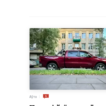
6
Аўто