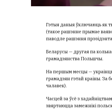
Гэтыя даныя ўключаюць як т
(такое рашэнне прымае ваявод
паводле рашэння прэзідэнта
Беларусы — другая па колька
грамадзянства Польшчы.
На першым месцы — украінцы.
грамадзян гэтай краіны. За б
чалавек).
Часцей за ўсё з хадайніцтва
звяртаюцца замежнікі польск