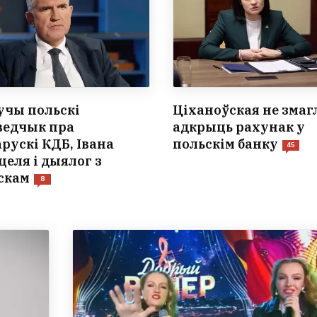
учы польскі
Ціханоўская не змаг
ведчык пра
адкрыць рахунак у
арускі КДБ, Івана
польскім банку
45
целя і дыялог з
скам
8