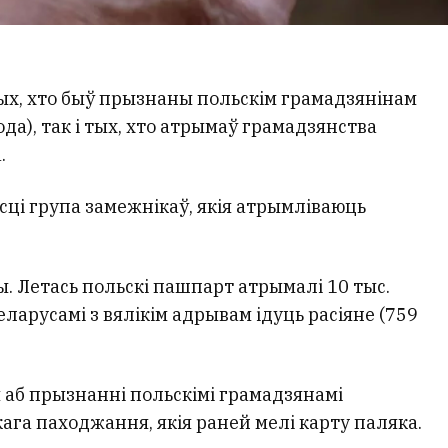
ых, хто быў прызнаны польскім грамадзянінам
а), так і тых, хто атрымаў грамадзянства
.
сці група замежнікаў, якія атрымліваюць
 Летась польскі пашпарт атрымалі 10 тыс.
еларусамі з вялікім адрывам ідуць расіяне (759
м аб прызнанні польскімі грамадзянамі
ага паходжання, якія раней мелі карту паляка.