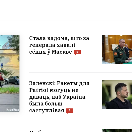
Стала вядома, што за
генерала хавалі
сёння ў Маскве
1
Зяленскі: Ракеты для
Patriot могуць не
даваць, каб Украіна
была больш
саступлівая
5