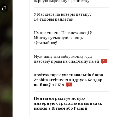
вярнулі вафельную разметку
У Магілёве на возеры патануў
14‑гадовы падлетак
На праспекце Незалежнасці ў
Мінску сутыкнуліся пяць
аўтамабіляў
Мужчыну, які забіў жонку, суд
пазбавіў права на спадчыну па ёй
1
Архітэктар і сузаснавальнік бюро
Zrobim architects Андрусь Бездар
выйшаў з СІЗА
7
Пентагон рыхтуе новую
ядзерную стратэгію на выпадак
вайны з Кітаем або Расіяй