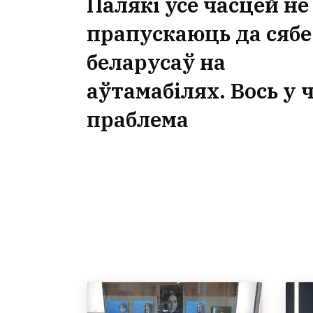
Палякі ўсё часцей не
прапускаюць да сябе
беларусаў на
аўтамабілях. Вось у
праблема