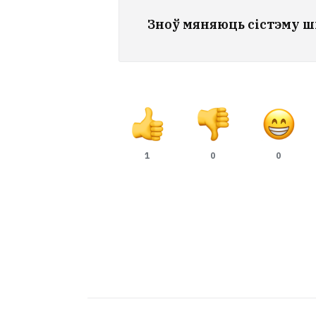
Зноў мяняюць сістэму 
1
0
0