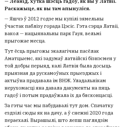
— Леанід, хутка шэсць гадоў, як вы ў Латвіі.
Раскажыце, як вы там апынуліся.
— Яшчэ ў 2012 годзе мы купілі зямельны
ўчастак паблізу горада Цэсіс. Гэта сэрца Латвіі,
вакол — нацыянальны парк Гауя, вельмі
прыгожае месца.
Тут ёсць прыгожы экалагічны пасёлак
Аматцыемс, які задумаў латвійскі бізнэсмен у
той добры перыяд, калі Латвія была досыць
прыязная да рускамоўных прыезджых і
актыўна прадавала ім ВНЖ. Уладальнікам
нерухомасці яна давала дакументы на пяць
гадоў і потым прадаўжала іх да бясконцасці.
За гэты час мы пабудавалі тут дом. Спачатку
ездзілі сюды як на дачу, а ў снежні 2020 года
пераехалі. Вырашылі, што лепш паглядзім