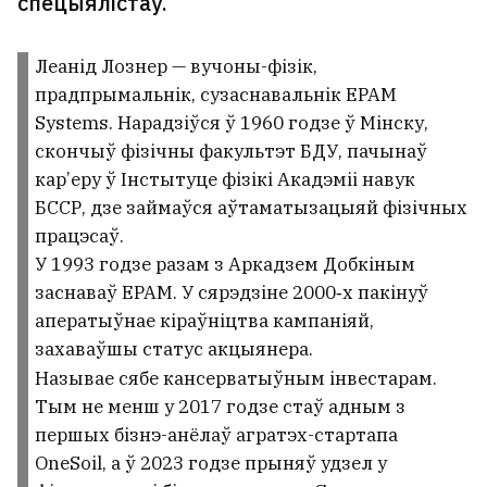
спецыялістаў.
Леанід Лознер — вучоны-фізік,
прадпрымальнік, сузаснавальнік EPAM
Systems. Нарадзіўся ў 1960 годзе ў Мінску,
скончыў фізічны факультэт БДУ, пачынаў
кар’еру ў Інстытуце фізікі Акадэміі навук
БССР, дзе займаўся аўтаматызацыяй фізічных
працэсаў.
У 1993 годзе разам з Аркадзем Добкіным
заснаваў EPAM. У сярэдзіне 2000‑х пакінуў
аператыўнае кіраўніцтва кампаніяй,
захаваўшы статус акцыянера.
Называе сябе кансерватыўным інвестарам.
Тым не менш у 2017 годзе стаў адным з
першых бізнэ-анёлаў агратэх-стартапа
OneSoil, а ў 2023 годзе прыняў удзел у