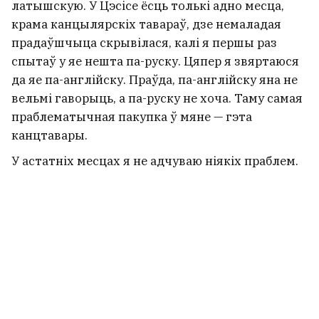
латышскую. У Цэсісе ёсць толькі адно месца,
крама канцылярскіх тавараў, дзе немаладая
прадаўшчыца скрывілася, калі я першы раз
спытаў у яе нешта па-руску. Цяпер я звяртаюся
да яе па-англійску. Праўда, па-англійску яна не
вельмі гаворыць, а па-руску не хоча. Таму самая
праблематычная пакупка ў мяне — гэта
канцтавары.
У астатніх месцах я не адчуваю ніякіх праблем.
Пару соцень латышскіх слоў я ўсё ж ведаю і
заўсёды пачынаю размову з прывітання па-
латышску. Пасля гэтага з людзьмі старэйшага
пакалення магу перайсці на рускую, і гэта
заўсёды сустракаецца прыязна. З моладдзю ж
трэба адразу гаварыць па-англійску, і ўсё
таксама будзе добра.
Тыя, з кім я даўно знаёмы, ведаюць, што я —