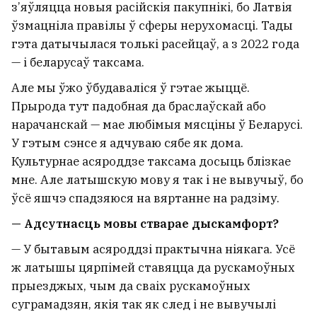
з’яўляцца новыя расійскія пакупнікі, бо Латвія
ўзмацніла правілы ў сферы нерухомасці. Тады
гэта датычылася толькі расейцаў, а з 2022 года
— і беларусаў таксама.
Але мы ўжо ўбудаваліся ў гэтае жыццё.
Прырода тут падобная да браслаўскай або
нарачанскай — мае любімыя мясціны ў Беларусі.
У гэтым сэнсе я адчуваю сябе як дома.
Культурнае асяроддзе таксама досыць блізкае
мне. Але латышскую мову я так і не вывучыў, бо
ўсё яшчэ спадзяюся на вяртанне на радзіму.
— Адсутнасць мовы стварае дыскамфорт?
— У бытавым асяроддзі практычна ніякага. Усё
ж латышы цярпімей ставяцца да рускамоўных
прыезджых, чым да сваіх рускамоўных
суграмадзян, якія так як след і не вывучылі