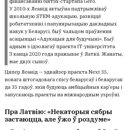
фінансаванні біятэх-стартапа Gero.
У 2010‑х Леанід актыўна падтрымліваў
школьную STEM-адукацыю, развіццё
робататэхнікі і папулярызацыю дакладных
навук у Беларусі, быў чальцом праўлення
асацыяцыі «Адукацыя для будучыні». Быў
адным з ідэолагаў праекта ІТ-універсітэта.
З канца 2020 года пражывае ў Латвіі. Жанаты,
мае двух сыноў.
Цяпер Леанід — эдвайзер праекта Next 35,
новага штогадовага спісу беларусаў і беларусак
да 35 гадоў, якія будуюць амбіцыйныя кар’еры і
запускаюць праекты на міжнародным узроўні.
Пра Латвію: «Некаторыя сябры
застаюцца, але ўжо ў роздуме»