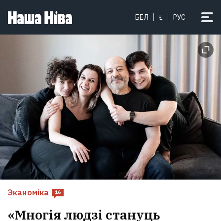
БЕЛ
Ł
РУС
Эканоміка
16
«Многія людзі стануць