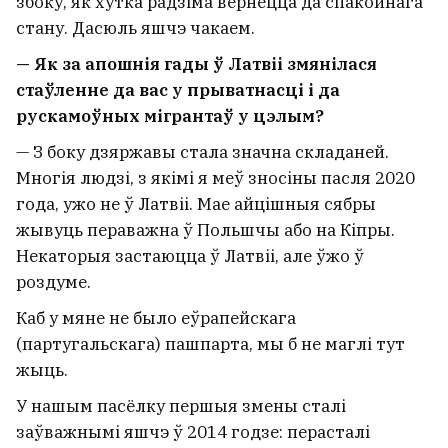
збоку, як хутка радзіма вернецца да спакойнага
стану. Дасюль яшчэ чакаем.
— Як за апошнія гады ў Латвіі змянілася
стаўленне да вас у прыватнасці і да
рускамоўных мігрантаў у цэлым?
— З боку дзяржавы стала значна складаней.
Многія людзі, з якімі я меў зносіны пасля 2020
года, ужо не ў Латвіі. Мае айцішныя сябры
жывуць пераважна ў Польшчы або на Кіпры.
Некаторыя застаюцца ў Латвіі, але ўжо ў
роздуме.
Каб у мяне не было еўрапейскага
(партугальскага) пашпарта, мы б не маглі тут
жыць.
У нашым пасёлку першыя змены сталі
заўважнымі яшчэ ў 2014 годзе: перасталі