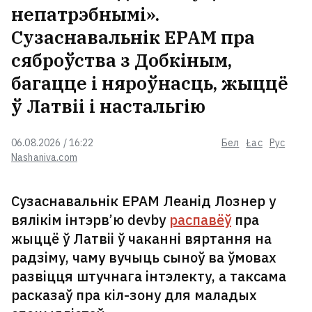
непатрэбнымі».
Сузаснавальнік EPAM пра
сяброўства з Добкіным,
багацце і няроўнасць, жыццё
ў Латвіі і настальгію
06.08.2026 / 16:22
Бел
Łac
Рус
Nashaniva.com
Сузаснавальнік EPAM Леанід Лознер у
вялікім інтэрв’ю devby
распавёў
пра
жыццё ў Латвіі ў чаканні вяртання на
радзіму, чаму вучыць сыноў ва ўмовах
развіцця штучнага інтэлекту, а таксама
расказаў пра кіл-зону для маладых