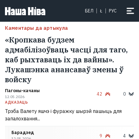
БЕЛ
Ł
РУС
Каментары да артыкула
«Кропкава будзем
адмабілізоўваць часці для таго,
каб рыхтаваць іх да вайны».
Лукашэнка анансаваў змены ў
войску
Пагоны-качаны
42
0
12.05.2026
АДКАЗАЦЬ
Трэба Валету яшчэ і фуражку шырэй пашыць для
запалохвання...
Барадзед
9
4
12.05.2026