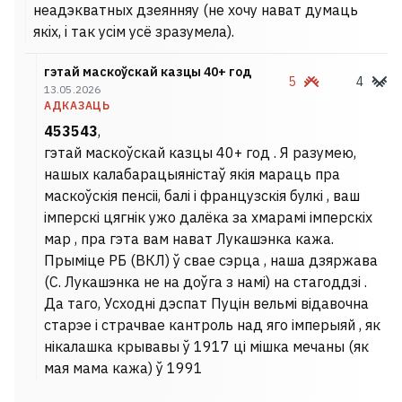
неадэкватных дзеянняу (не хочу нават думаць
якiх, i так усiм усё зразумела).
гэтай маскоўскай казцы 40+ год
5
4
13.05.2026
АДКАЗАЦЬ
453543
,
гэтай маскоўскай казцы 40+ год . Я разумею,
нашых калабарацыяністаў якія мараць пра
маскоўскія пенсіі, балі і французскія булкі , ваш
імперскі цягнік ужо далёка за хмарамі імперскіх
мар , пра гэта вам нават Лукашэнка кажа.
Прыміце РБ (ВКЛ) ў свае сэрца , наша дзяржава
(С. Лукашэнка не на доўга з намі) на стагоддзі .
Да таго, Усходні дэспат Пуцін вельмі відавочна
старэе і страчвае кантроль над яго імперыяй , як
нікалашка крывавы ў 1917 ці мішка мечаны (як
мая мама кажа) ў 1991