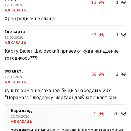
13
1
12.05.2026
АДКАЗАЦЬ
Хрен редьки не слаще!
Где карта
33
1
12.05.2026
АДКАЗАЦЬ
Карту Валет Шкловский привёз откуда нападение
готовилось???!!!
зухаваты
58
2
12.05.2026
АДКАЗАЦЬ
ну што армія, не захацелі быць з народам у 20?
"Перамаглі" людзей у шортах і дзяўчат з кветкамі
Барадзед
1
20
12.05.2026
АДКАЗАЦЬ
зухаваты
, армия не стреляла в демонстрантов из