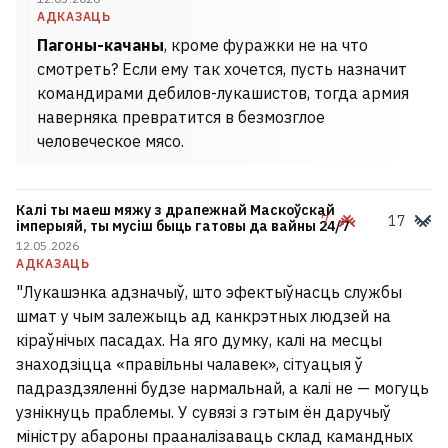
АДКАЗАЦЬ
Пагоны-качаны
, кроме фуражки не на что
смотреть? Если ему так хочется, пусть назначит
командирами дебилов-лукашистов, тогда армия
наверняка превратится в безмозглое
человеческое мясо.
Калі ты маеш мяжу з драпежнай Маскоўскай
7
17
імперыяй, ты мусіш быць гатовы да вайны 24/7
12.05.2026
АДКАЗАЦЬ
"Лукашэнка адзначыў, што эфектыўнасць службы
шмат у чым залежыць ад канкрэтных людзей на
кіраўнічых пасадах. На яго думку, калі на месцы
знаходзіцца «правільны чалавек», сітуацыя ў
падраздзяленні будзе нармальнай, а калі не — могуць
узнікнуць праблемы. У сувязі з гэтым ён даручыў
міністру абароны прааналізаваць склад камандных