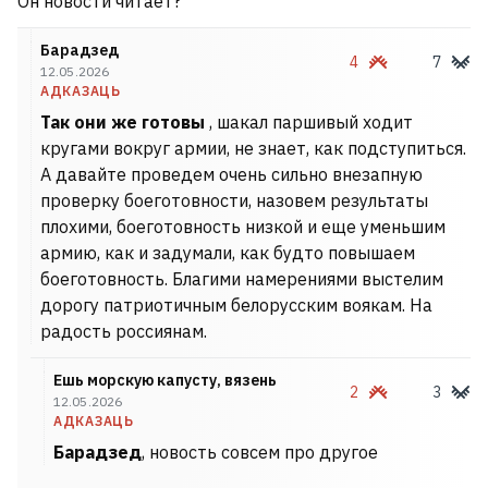
Он новости читает?
Барадзед
4
7
12.05.2026
АДКАЗАЦЬ
Так они же готовы
, шакал паршивый ходит
кругами вокруг армии, не знает, как подступиться.
А давайте проведем очень сильно внезапную
проверку боеготовности, назовем результаты
плохими, боеготовность низкой и еще уменьшим
армию, как и задумали, как будто повышаем
боеготовность. Благими намерениями выстелим
дорогу патриотичным белорусским воякам. На
радость россиянам.
Ешь морскую капусту, вязень
2
3
12.05.2026
АДКАЗАЦЬ
Барадзед
, новость совсем про другое