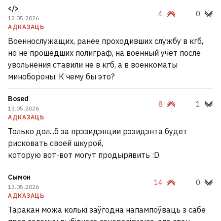
</>
4
0
12.05.2026
АДКАЗАЦЬ
Военнослужащих, ранее проходивших службу в кгб,
но не прошедших полиграф, на военный учет после
увольнения ставили не в кгб, а в военкоматы
минобороны. К чему бы это?
Bosed
8
1
13.05.2026
АДКАЗАЦЬ
Только дол...б за прэзидэнции рэзидэнта будет
рисковать своей шкурой,
которую вот-вот могут продырявить :D
Сымон
14
0
13.05.2026
АДКАЗАЦЬ
Таракан можа колькі заўгодна напампоўваць з сабе