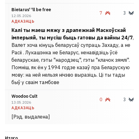
Biełarus' 'll be free
7
3
12.05.2026
АДКАЗАЦЬ
Калі ты маеш мяжу з драпежнай Маскоўскай
імперыяй, ты мусіш быць гатовы да вайны 24/7
,
Валет хоча кінуць беларусаў супраць Захаду, а не
Расіі . Лукашэнка не Беларус, ненавідзіць ўсё
беларускае, гэты "народзец", гэты "клачок зямлі".
Помніш, як ён у 1994 годзе казаў пра Беларускую
мову: на ней нельзя нічэво выразіць. Ці ты тады
быў у сваім тамбове
Woodoo Cult
0
3
13.05.2026
АДКАЗАЦЬ
[Рэд. выдалена]
Итого