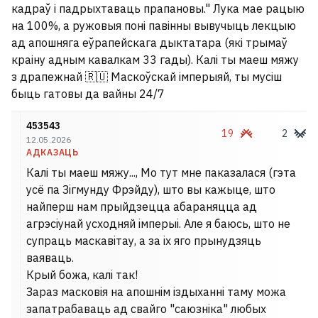
кадраў і падрыхтаваць прапановы." Лука мае рацыю
на 100%, a ружовыя поні павінны вывучыць лекцыю
ад апошняга еўрапейскага дыктатара (які трымаў
краіну адным кавалкам 33 гады). Калі ты маеш мяжу
з драпежнай 🇷🇺 Маскоўскай імперыяй, ты мусіш
быць гатовы да вайны 24/7
453543
19
2
12.05.2026
АДКАЗАЦЬ
Калі ты маеш мяжу..., Мо тут мне паказалася (гэта
усё па Зiгмунду Фрэйду), што вы кажыце, што
найперш нам прыйдзецца абараняцца ад
агрэсiунай усходняй iмперыi. Але я баюсь, што не
супраць маскавiтау, а за iх яго прынудзяць
ваяваць.
Крый божа, калi так!
Зараз масковiя на апошнiм iздыханнi таму можа
запатрабаваць ад свайго "саюзнiка" любых