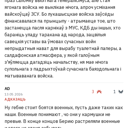
праз саломку выбітнага генералісімуса, але стан
ягонага войска не выклікае нічога, апроч усміхання
вайскоўцаў ЗСУ. Бо лукашысцкае войска заўсёды
фінансавалася па прынцыпу - атрымаеце тое, што
застанецца пасля карнікаў з МУС, КДБ ды іншых, хто
бараніць уладу таракана ад народа, зацвілыя
савецкія уставы ва ўмовах сучасных войн
непрыдатныя нават для вырабу туалетнай паперы, а
салдафонская атмасфера, у якой галоўным
з'яўляецца дагадзіць начальству, ня мае нічога
супольнага з падрыхтоўкай сучаснага баяздольнага і
матываванага войска.
AD
3
1
13.05.2026
АДКАЗАЦЬ
Ну гебне стоит боятся военных, пусть даже таких как
наши. Военные понимают , чо они у кармушки не
превые. В конце концов Берию растреляли военные