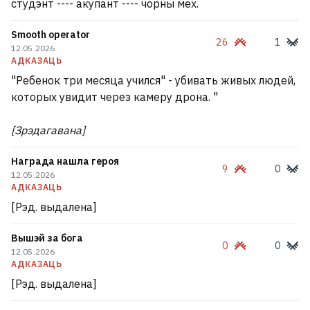
студэнт ---- акупант ---- чорны мех.
Smooth operator
26
1
12.05.2026
АДКАЗАЦЬ
"Ребенок три месяца учился" - убивать живых людей,
которых увидит через камеру дрона. "
[Зрэдагавана]
Награда нашла героя
9
0
12.05.2026
АДКАЗАЦЬ
[Рэд. выдалена]
Вышэй за бога
0
0
12.05.2026
АДКАЗАЦЬ
[Рэд. выдалена]