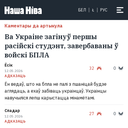
БЕЛ
Ł
РУС
Каментары да артыкула
Ва Украіне загінуў першы
расійскі студэнт, завербаваны ў
войскі БПЛА
Ёсік
32
0
12.05.2026
АДКАЗАЦЬ
Ён ведаў, што на бпла не палі з пшаніцай будзе
аглядаць, а ехаў забіваць украінцаў. Украінцы
навучыліся лепш карыстацца мінамётамі.
Спадар
27
0
12.05.2026
АДКАЗАЦЬ