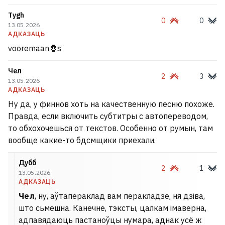
Tygh
0
0
13.05.2026
АДКАЗАЦЬ
vooremaan🦍s
Чел
2
3
13.05.2026
АДКАЗАЦЬ
Ну да, у финнов хоть на качественную песню похоже.
Правда, если включить субтитры с автопереводом,
то обхохочешься от текстов. Особенно от румын, там
вообще какие-то бдсмщики приехали.
Дубб
2
1
13.05.2026
АДКАЗАЦЬ
Чел
, ну, аўтапераклад вам перакладзе, ня дзіва,
што сьмешна. Канечне, тэксты, цалкам імаверна,
адпавядаюць пастаноўцы нумара, аднак усё ж