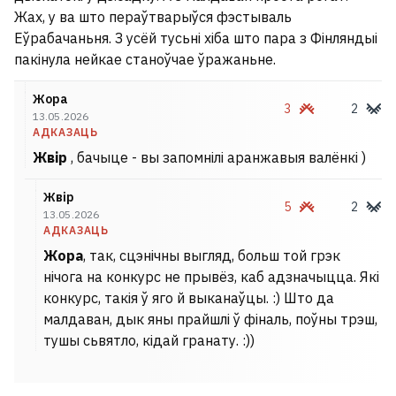
Жах, у ва што пераўтварыўся фэстываль
Еўрабачаньня. З усёй тусьні хіба што пара з Фінляндыі
пакінула нейкае станоўчае ўражаньне.
Жора
3
2
13.05.2026
АДКАЗАЦЬ
Жвір
, бачыце - вы запомнілі аранжавыя валёнкі )
Жвір
5
2
13.05.2026
АДКАЗАЦЬ
Жора
, так, сцэнічны выгляд, больш той грэк
нічога на конкурс не прывёз, каб адзначыцца. Які
конкурс, такія ў яго й выканаўцы. :) Што да
малдаван, дык яны прайшлі ў фіналь, поўны трэш,
тушы сьвятло, кідай гранату. :))