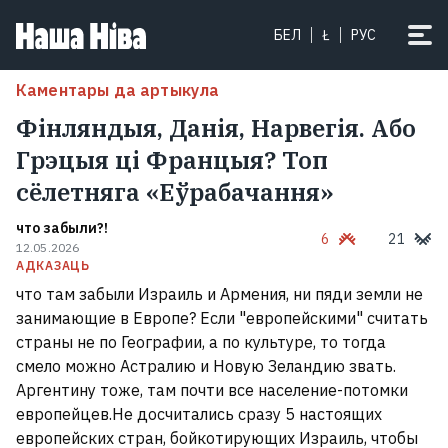
БЕЛ
Ł
РУС
Каментары да артыкула
Фінляндыя, Данія, Нарвегія. Або
Грэцыя ці Францыя? Топ
сёлетняга «Еўрабачання»
что забыли?!
6
21
12.05.2026
АДКАЗАЦЬ
что там забыли Израиль и Армения, ни пяди земли не
занимающие в Европе? Если "европейскими" считать
страны не по Географии, а по культуре, то тогда
смело можно Астралию и Новую Зеландию звать.
Аргентину тоже, там почти все население-потомки
европейцев.Не досчитались сразу 5 настоящих
европейских стран, бойкотирующих Израиль, чтобы