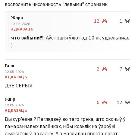
восполнить численность "левыми" странами
Жора
12
1
13.05.2026
АДКАЗАЦЬ
что забыли?!
, Аўстралія ўжо год 10 як удзельнічае
)
Ганя
2
7
12.05.2026
АДКАЗАЦЬ
ДЗЕ СЕРБІЯ
Жвір
5
12
12.05.2026
АДКАЗАЦЬ
Вы сур'ёзна ? Паглядзеў во таго грэка, што скочыў ў
памаранчавых валёнках, нібы козьлік на ўзроўні
дыскатэкі ў дз.садку. А з малдаван проста рогат.