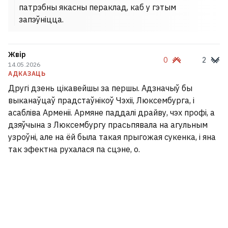
патрэбны якасны пераклад, каб у гэтым
запэўніцца.
Жвір
0
2
14.05.2026
АДКАЗАЦЬ
Другі дзень цікавейшы за першы. Адзначыў бы
выканаўцаў прадстаўнікоў Чэхіі, Люксембурга, і
асабліва Арменіі. Армяне паддалі драйву, чэх профі, а
дзяўчына з Люксембургу прасьпявала на агульным
узроўні, але на ёй была такая прыгожая сукенка, і яна
так эфектна рухалася па сцэне, о.