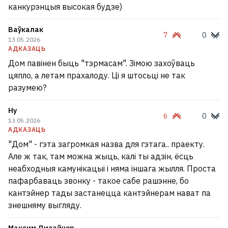
канкурэнцыя высокая будзе)
Ваўкалак
7
0
13.05.2026
АДКАЗАЦЬ
Дом павінен быць "тэрмасам". Зімою захоўваць
цяпло, а летам прахалоду. Ці я штосьці не так
разумею?
Ну
6
0
13.05.2026
АДКАЗАЦЬ
"Дом" - гэта загромкая назва для гэтага.. праекту.
Але ж так, там можна жыць, калі ты адзін, ёсць
неабходныя камунікацыі і няма іншага жылля. Проста
пафарбаваць звонку - такое сабе рашэнне, бо
кантэйнер тады застанецца кантэйнерам нават па
знешняму выгляду.