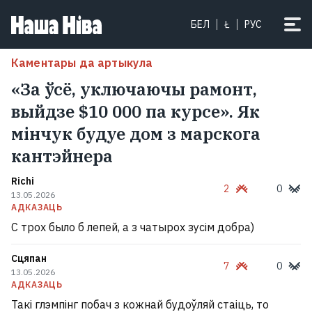
БЕЛ
Ł
РУС
Каментары да артыкула
«За ўсё, уключаючы рамонт,
выйдзе $10 000 па курсе». Як
мінчук будуе дом з марскога
кантэйнера
Richi
2
0
13.05.2026
АДКАЗАЦЬ
С трох было б лепей, а з чатырох зусім добра)
Сцяпан
7
0
13.05.2026
АДКАЗАЦЬ
Такі глэмпінг побач з кожнай будоўляй стаіць, то