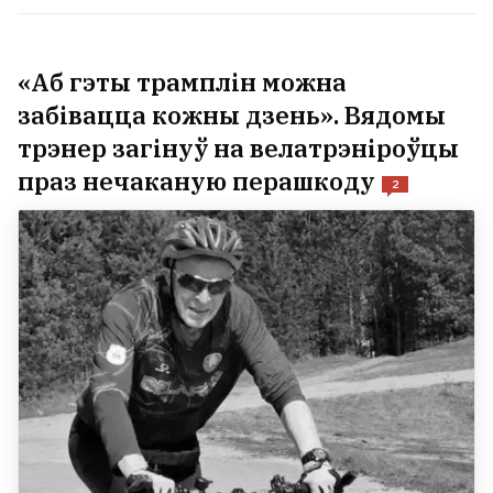
«Аб гэты трамплін можна
забівацца кожны дзень». Вядомы
трэнер загінуў на велатрэніроўцы
праз нечаканую перашкоду
2