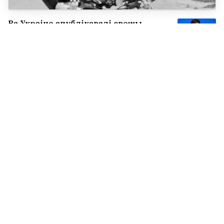
Ва Украіне апублікавалі свежы
палітычны рэйтынг. Зяленскі не
на першым месцы
7
Андрусь Бездар, які выйшаў з
СІЗА, расказаў, як яго справа
цяпер і што будзе далей
5
Выйшаў трэці сезон любімага
беларусамі серыяла пра шляхту
— вось чым здзіўляе «1670». Там
зняліся і беларусы
3
Сын дэпартаванага салдата арміі
Андэрса з-пад Навагрудка
адсудзіў $180 тысяч за пакуты
бацькі ў савецкім лагеры
7