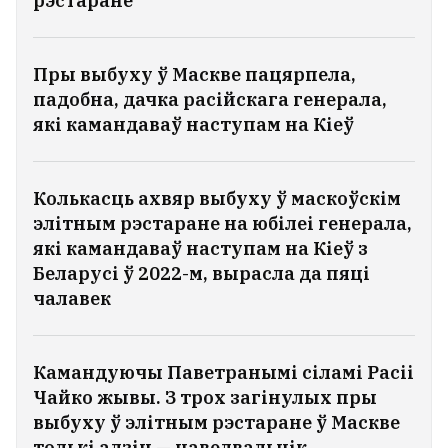
рэстаране
Пры выбуху ў Маскве пацярпела,
падобна, дачка расійскага генерала,
які камандаваў наступам на Кіеў
Колькасць ахвяр выбуху ў маскоўскім
элітным рэстаране на юбілеі генерала,
які камандаваў наступам на Кіеў з
Беларусі ў 2022-м, вырасла да пяці
чалавек
Камандуючы Паветранымі сіламі Расіі
Чайко жывы. З трох загінулых пры
выбуху ў элітным рэстаране ў Маскве
толькі адзін — наведвальнік