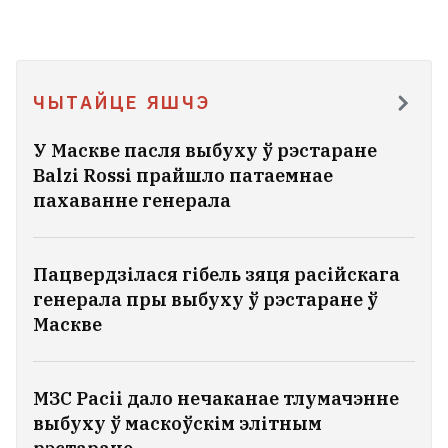
ЧЫТАЙЦЕ ЯШЧЭ
У Маскве пасля выбуху ў рэстаране
Balzi Rossi прайшло патаемнае
пахаванне генерала
Пацвердзілася гібель зяця расійскага
генерала пры выбуху ў рэстаране ў
Маскве
МЗС Расіі дало нечаканае тлумачэнне
выбуху ў маскоўскім элітным