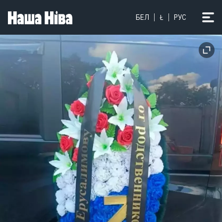
БЕЛ
Ł
РУС