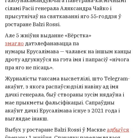
галоўнакамандуючага Паветрана-касмічнымі
сіламі Расіі генерала Аляксандра Чайко і
прысутнічаў на святкаванні яго 55‑годдзя ў
рэстаране Balzi Rossi.
Але 5 жніўня выданне «Вёрстка»
змагло
датэлефанавацца па
нумары Ерусалімава — чалавек на іншым канцы
дроту адгукнуўся на гэта імя і папрасіў «нічога
пра яго не пісаць».
Журналісты таксама высветлілі, што Telegram-
акаўнт, з якога распаўсюдзілі навіну ад імя
дачкі генерала, быў створаны зусім нядаўна і
мае прыкметы фальсіфікацыі. Сапраўдны
акаўнт дачкі Ерусалімава існуе з 2021 года і
выглядае інакш.
Выбух у рэстаране Balzi Rossi ў Маскве
адбыўся
ўвечары 1 жніўня. Спачатку паведамлялася,