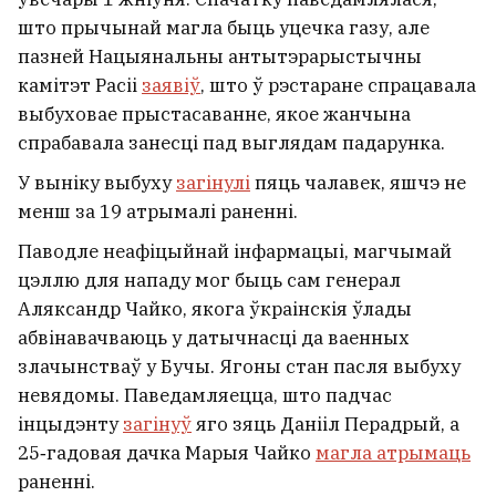
што прычынай магла быць уцечка газу, але
пазней Нацыянальны антытэрарыстычны
камітэт Расіі
заявіў
, што ў рэстаране спрацавала
выбуховае прыстасаванне, якое жанчына
спрабавала занесці пад выглядам падарунка.
У выніку выбуху
загінулі
пяць чалавек, яшчэ не
менш за 19 атрымалі раненні.
Паводле неафіцыйнай інфармацыі, магчымай
цэллю для нападу мог быць сам генерал
Аляксандр Чайко, якога ўкраінскія ўлады
абвінавачваюць у датычнасці да ваенных
злачынстваў у Бучы. Ягоны стан пасля выбуху
невядомы. Паведамляецца, што падчас
інцыдэнту
загінуў
яго зяць Данііл Перадрый, а
25‑гадовая дачка Марыя Чайко
магла атрымаць
раненні.