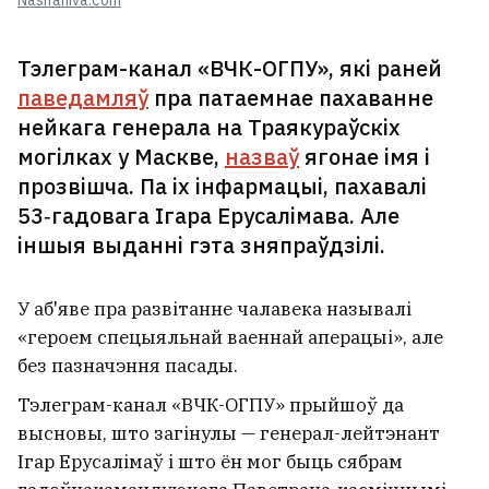
Nashaniva.com
Тэлеграм-канал «ВЧК-ОГПУ», які раней
паведамляў
пра патаемнае пахаванне
нейкага генерала на Траякураўскіх
могілках у Маскве,
назваў
ягонае імя і
прозвішча. Па іх інфармацыі, пахавалі
53‑гадовага Ігара Ерусалімава. Але
іншыя выданні гэта зняпраўдзілі.
У аб'яве пра развітанне чалавека называлі
«героем спецыяльнай ваеннай аперацыі», але
без пазначэння пасады.
Тэлеграм-канал «ВЧК-ОГПУ» прыйшоў да
высновы, што загінулы — генерал-лейтэнант
Ігар Ерусалімаў і што ён мог быць сябрам