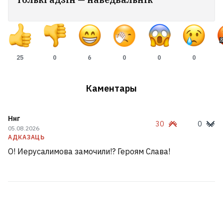
25
0
6
0
0
0
Каментары
Ннг
30
0
05.08.2026
АДКАЗАЦЬ
О! Иерусалимова замочили!? Героям Слава!