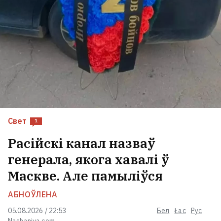
Свет
1
Расійскі канал назваў
генерала, якога хавалі ў
Маскве. Але памыліўся
АБНОЎЛЕНА
05.08.2026 / 22:53
Бел
Łac
Рус