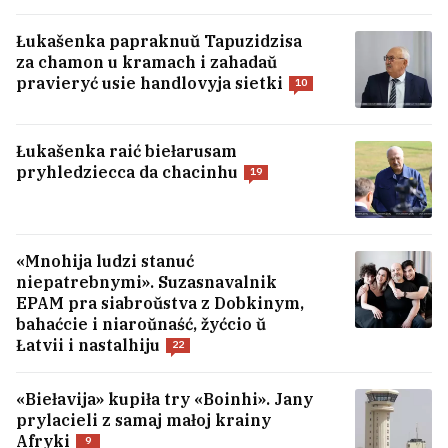
Łukašenka papraknuŭ Tapuzidzisa
za chamon u kramach i zahadaŭ
pravieryć usie handlovyja sietki
10
Łukašenka raić biełarusam
pryhledziecca da chacinhu
19
«Mnohija ludzi stanuć
niepatrebnymi». Suzasnavalnik
Tramp zajaviŭ, što Ukraina nie atrymaje
EPAM pra siabroŭstva z Dobkinym,
rakiet Patriot
15
bahaćcie i niaroŭnaść, žyćcio ŭ
Łatvii i nastalhiju
22
U Jekaciarynburhu atakavany skład
«Biełavija» kupiła try «Boinhi». Jany
Wildberries
prylacieli z samaj małoj krainy
Afryki
9