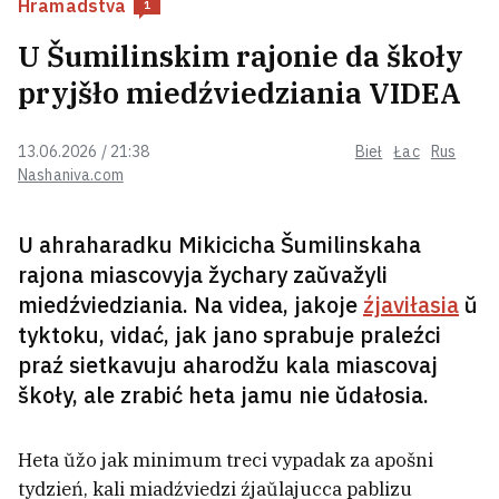
Hramadstva
1
hrošy
U Šumilinskim rajonie da škoły
Piać achoŭnikaŭ prykryvali
pryjšło miedźviedziania VIDEA
Łukašenku, pakul jon
fatahrafavaŭsia ź viaskovaj siamjoj
3
13.06.2026 / 21:38
Bieł
Łac
Rus
Nashaniva.com
Babaryka raskazaŭ, ź jakim
prajektam viartajecca ŭ palityku
13
U ahraharadku Mikicicha Šumilinskaha
rajona miascovyja žychary zaŭvažyli
miedźviedziania. Na videa, jakoje
źjaviłasia
ŭ
Biełaruskamu aktyvistu, jaki žyvie
tyktoku, vidać, jak jano sprabuje praleźci
va Ukrainie, zabaranili ŭjezd u
praź sietkavuju aharodžu kala miascovaj
Polšču na 10 hadoŭ
13
škoły, ale zrabić heta jamu nie ŭdałosia.
Zołatava: U vieraśni 2020 hoda ja
Heta ŭžo jak minimum treci vypadak za apošni
dumała, što heta budzie ciahnucca
tydzień, kali miadźviedzi źjaŭlajucca pablizu