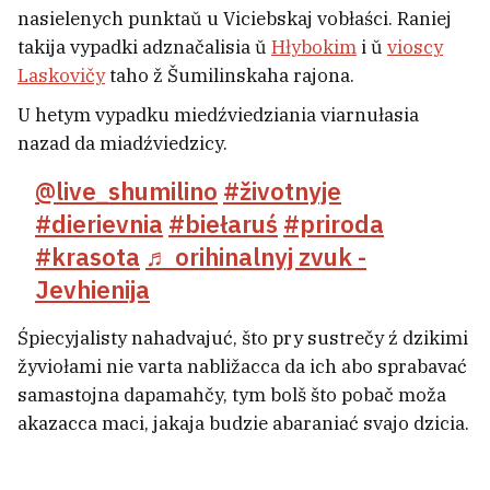
maksimum hod
nasielenych punktaŭ u Viciebskaj vobłaści. Raniej
3
takija vypadki adznačalisia ŭ
Hłybokim
i ŭ
vioscy
Laskovičy
taho ž Šumilinskaha rajona.
U hetym vypadku miedźviedziania viarnułasia
nazad da miadźviedzicy.
@live_shumilino
#životnyje
#dierievnia
#biełaruś
#priroda
#krasota
♬ orihinalnyj zvuk -
Jevhienija
Śpiecyjalisty nahadvajuć, što pry sustrečy ź dzikimi
žyviołami nie varta nabližacca da ich abo sprabavać
samastojna dapamahčy, tym bolš što pobač moža
Štorm narabiŭ biady ŭ Vilejskim i
akazacca maci, jakaja budzie abaraniać svajo dzicia.
Maładziečanskim rajonach
1