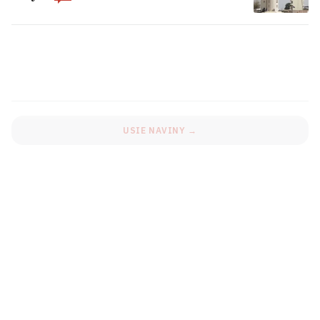
Na «Hrodna Azocie» adbyŭsia pazapłanavy
vykid amijaku
Učora ŭ Biełarusi było +40°C
1
USIE NAVINY →