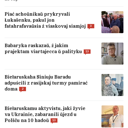
Piać achoŭnikaŭ prykryvali
Łukašenku, pakul jon
fatahrafavaŭsia ź viaskovaj siamjoj
3
Babaryka raskazaŭ, ź jakim
prajektam viartajecca ŭ palityku
13
Biełaruskaha Siniuju Baradu
adpuścili z rasijskaj turmy pamirać
doma
2
U Vieniesuele pačalisia pieramovy
Biełaruskamu aktyvistu, jaki žyvie
pamiž uładami i apazicyjaj
1
va Ukrainie, zabaranili ŭjezd u
Polšču na 10 hadoŭ
13