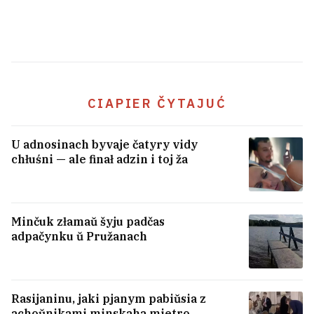
CIAPIER ČYTAJUĆ
U adnosinach byvaje čatyry vidy
chłuśni — ale finał adzin i toj ža
ZŠA šukajuć patencyjnaha novaha
Minčuk złamaŭ šyju padčas
lidara dla Kuby nakštałt Dełsi
adpačynku ŭ Pružanach
Radryhies
Rasijaninu, jaki pjanym pabiŭsia z
achoŭnikami minskaha mietro,