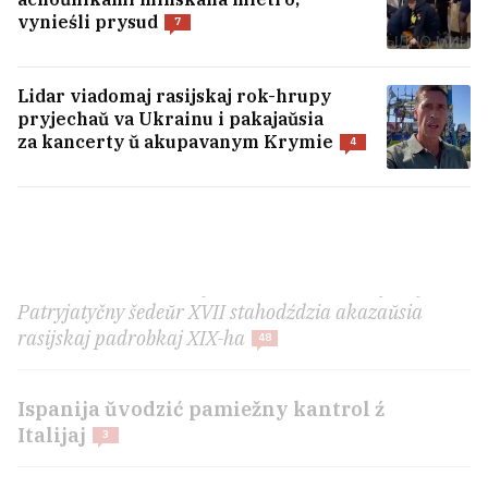
vynieśli prysud
7
Lidar viadomaj rasijskaj rok-hrupy
pryjechaŭ va Ukrainu i pakajaŭsia
za kancerty ŭ akupavanym Krymie
4
«Polšča kvitniet łacinoju, Litva kvitniet rusčyznoju».
Patryjatyčny šedeŭr XVII stahodździa akazaŭsia
rasijskaj padrobkaj XIX-ha
48
Ispanija ŭvodzić pamiežny kantrol ź
Italijaj
3