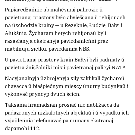
kirhizskaha kryminalnaha
Papiaredžańnie ab mahčymaj pahrozie ŭ
aŭtaryteta
pavietranaj prastory było abvieščana ŭ rehijonach
na ŭschodzie krainy — u Rezeknie, Łudzie, Bałvi i
Ałukśnie. Žycharam hetych rehijonaŭ byli
razasłanyja ekstranyja paviedamleńni praz
mabilnuju sietku, paviedamiła NBS.
U pavietranaj prastory krain Bałtyi byli padniaty ŭ
pavietra źniščalniki misii pavietranaj palicyi NATA.
Nacyjanalnyja ŭzbrojenyja siły zaklikali žycharoŭ
chavacca ŭ biaśpiečnym miescy ŭnutry budynkaŭ i
vykonvać pryncyp dvuch ścien.
Taksama hramadzian prosiać nie nabližacca da
padazronych nizkalotnych abjektaŭ i ŭ vypadku ich
Zahinuła 18‑hadovaja Kaciaryna
vyjaŭleńnia telefanavać pa numary ekstranaj
Sadoŭskaja, dačka maładziečanskaj
dapamohi 112.