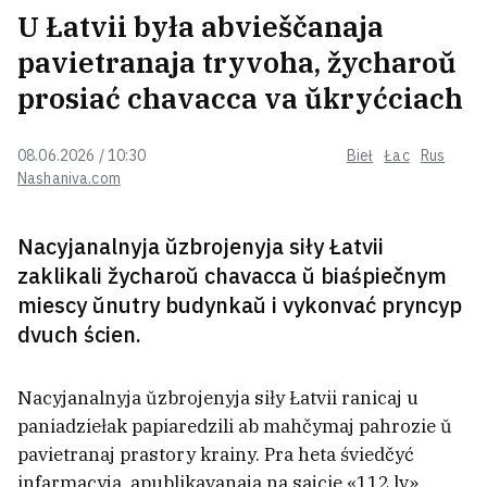
U Łatvii była abvieščanaja
pavietranaja tryvoha, žycharoŭ
prosiać chavacca va ŭkryćciach
U adnosinach byvaje čatyry vidy
chłuśni — ale finał adzin i toj ža
08.06.2026 / 10:30
Bieł
Łac
Rus
Nashaniva.com
Minčuk złamaŭ šyju padčas
Nacyjanalnyja ŭzbrojenyja siły Łatvii
adpačynku ŭ Pružanach
zaklikali žycharoŭ chavacca ŭ biaśpiečnym
miescy ŭnutry budynkaŭ i vykonvać pryncyp
dvuch ścien.
Rasijaninu, jaki pjanym pabiŭsia z
achoŭnikami minskaha mietro,
vynieśli prysud
7
Nacyjanalnyja ŭzbrojenyja siły Łatvii ranicaj u
paniadziełak papiaredzili ab mahčymaj pahrozie ŭ
pavietranaj prastory krainy. Pra heta śviedčyć
U Minsku žorstka pakarali zabojcaŭ
infarmacyja, apublikavanaja na sajcie «112.lv».