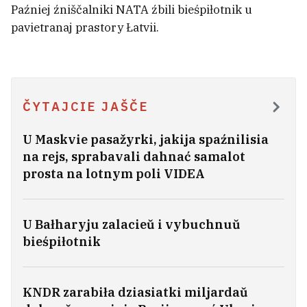
aktyvistki Alesi Sadoŭskaj
Paźniej źniščalniki NATA źbili bieśpiłotnik u
6
pavietranaj prastory Łatvii.
ČYTAJCIE JAŠČE
U Maskvie pasažyrki, jakija spaźnilisia
na rejs, sprabavali dahnać samalot
prosta na lotnym poli VIDEA
U Bałharyju zalacieŭ i vybuchnuŭ
bieśpiłotnik
Rasijskim udaram pad Kijevam zabiła
babulu, dzieda i trochhadovaha ŭnuka
KNDR zarabiła dziasiatki miljardaŭ