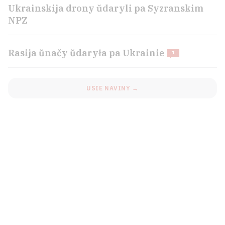
Ukrainskija drony ŭdaryli pa Syzranskim
NPZ
Rasija ŭnačy ŭdaryła pa Ukrainie
1
USIE NAVINY →