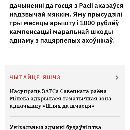
дачыненні да госця з Расіі аказаўся
надзвычай мяккім. Яму прысудзілі
тры месяцы арышту і 1000 рублёў
кампенсацыі маральнай шкоды
аднаму з пацярпелых ахоўнікаў.
ЧЫТАЙЦЕ ЯШЧЭ
Насупраць ЗАГСа Савецкага раёна
Мінска адкрылася тэматычная зона
адпачынку «Шлях да шчасця»
Унікальныя здымкі будаўніцтва