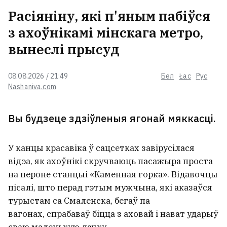
Расіяніну, які п'яным пабіўся
з ахоўнікамі мінскага метро,
вынеслі прысуд
08.08.2026 / 21:49
Бел
Łac
Рус
Nashaniva.com
Вы будзеце здзіўленыя ягонай мяккасці.
У канцы красавіка ў сацсетках завірусілася
відэа, як ахоўнікі скручваюць пасажыра проста
на пероне станцыі «Каменная горка». Відавочцы
пісалі, што перад гэтым мужчына, які аказаўся
турыстам са Смаленска, бегаў па
вагонах, спрабаваў біцца з аховай і нават ударыў
сваю маленькую дачку.