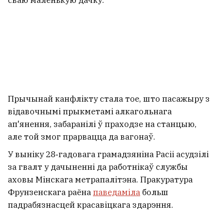
Прычынай канфлікту стала тое, што пасажыру з
відавочнымі прыкметамі алкагольнага
ап'янення, забаранілі ў праходзе на станцыю,
але той змог прарвацца да вагонаў.
У выніку 28‑гадовага грамадзяніна Расіі асудзілі
за гвалт у дачыненні да работнікаў службы
аховы Мінскага метрапалітэна. Пракуратура
Фрунзенскага раёна
паведаміла
больш
падрабязнасцей красавіцкага здарэння.