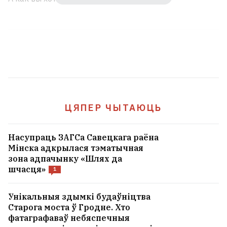
ЦЯПЕР ЧЫТАЮЦЬ
Насупраць ЗАГСа Савецкага раёна
Мінска адкрылася тэматычная
зона адпачынку «Шлях да
шчасця»
1
Унікальныя здымкі будаўніцтва
Старога моста ў Гродне. Хто
фатаграфаваў небяспечныя