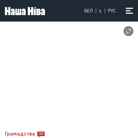
БЕЛ
Ł
РУС
Грамадства
10