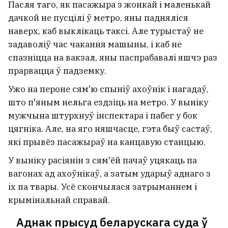
Пасля таго, як пасажыра з жонкай і маленькай
дачкой не пусцілі ў метро, яны падняліся
наверх, каб выклікаць таксі. Але турыстаў не
задаволіў час чакання машыны, і каб не
спазніцца на вакзал, яны паспрабавалі яшчэ раз
прарвацца ў падземку.
Ужо на пероне сям'ю спыніў ахоўнік і нагадаў,
што п'яным нельга ездзіць на метро. У выніку
мужчына штурхнуў інспектара і пабег у бок
цягніка. Але, на яго няшчасце, гэта быў састаў,
які прывёз пасажыраў на канцавую станцыю.
У выніку расіянін з сям'ёй пачаў уцякаць па
вагонах ад ахоўнікаў, а затым ударыў аднаго з
іх па твары. Усё скончылася затрыманнем і
крымінальнай справай.
Аднак прысуд беларускага суда ў