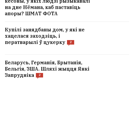
кесоны, у якіх людзі рызыкавалі
на дне Нёмана, каб паставіць
апоры? ШМАТ ФОТА
Купілі занядбаны дом, у які не
хацелася заходзіць, і
ператварылі ў цукерку
2
Беларусь, Германія, Брытанія,
Бельгія, ЗША. Шляхі жыцця Янкі
Запрудніка
2
У адносінах бывае чатыры віды
хлусні — але фінал адзін і той жа
Расіяніну, які п'яным пабіўся з