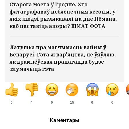
Старога моста ў Гродне. Хто
фатаграфаваў небяспечныя кесоны, у
якіх людзі рызыкавалі на дне Нёмана,
каб паставіць апоры? ШМАТ ФОТА
Латушка пра магчымасць вайны ў
Беларусі: Гэта ж вар'яцтва, не ўяўляю,
як крамлёўская прапаганда будзе
тлумачыць гэта
0
4
0
15
0
0
Каментары