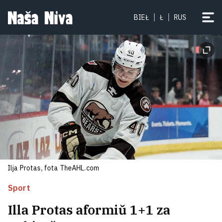
«Ab hety tramplin možna zabivacca
BIEŁ
Ł
RUS
kožny dzień». Viadomy trenier
zahinuŭ na viełatreniroŭcy praź
niečakanuju pieraškodu
2
Ilja Protas, fota TheAHL.com
Sport
Illa Protas aformiŭ 1+1 za
Na «Hrodna Azocie» adbyŭsia