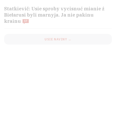
Statkievič: Usie sproby vycisnuć mianie ź
Biełarusi byli marnyja. Ja nie pakinu
krainu
17
USIE NAVINY →