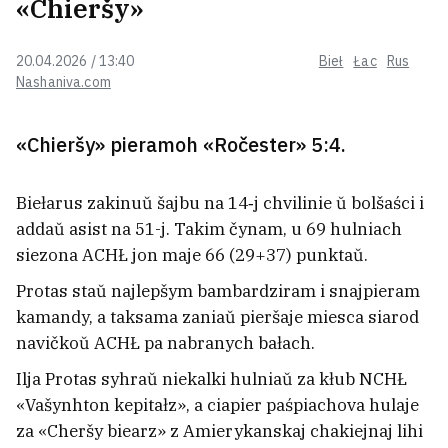
«Chieršy»
pazapłanavy vykid amijaku
20.04.2026 / 13:40
Bieł
Łac
Rus
Nashaniva.com
Učora ŭ Biełarusi było +40°C
«Chieršy» pieramoh «Ročester» 5:4.
Biełarus zakinuŭ šajbu na 14‑j chvilinie ŭ bolšaści i
Tramp zabaraniŭ u ZŠA
addaŭ asist na 51-j. Takim čynam, u 69 hulniach
«naradžalny turyzm»
siezona ACHŁ jon maje 66 (29+37) punktaŭ.
Protas staŭ najlepšym bambardziram i snajpieram
kamandy, a taksama zaniaŭ pieršaje miesca siarod
Škvał, mocny viecier i hrad narabili
biady hetaj nočču
navičkoŭ ACHŁ pa nabranych bałach.
Ilja Protas syhraŭ niekalki hulniaŭ za kłub NCHŁ
«Vašynhton kepitałz», a ciapier paśpiachova hulaje
Siamju miadźviedziaŭ sustreli ŭ
za «Cheršy biearz» z Amierykanskaj chakiejnaj lihi