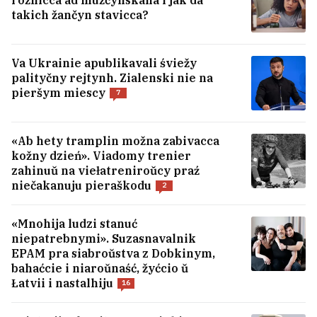
takich žančyn stavicca?
Va Ukrainie apublikavali śviežy
palityčny rejtynh. Zialenski nie na
pieršym miescy
7
U Varšavie abrabavali i sprabavali
«Ab hety tramplin možna zabivacca
kožny dzień». Viadomy trenier
skraści biełarusa, kali jon kłaŭ
zahinuŭ na viełatreniroŭcy praź
hrošy na rachunak
niečakanuju pieraškodu
21
2
«Mnohija ludzi stanuć
niepatrebnymi». Suzasnavalnik
EPAM pra siabroŭstva z Dobkinym,
bahaćcie i niaroŭnaść, žyćcio ŭ
Łatvii i nastalhiju
16