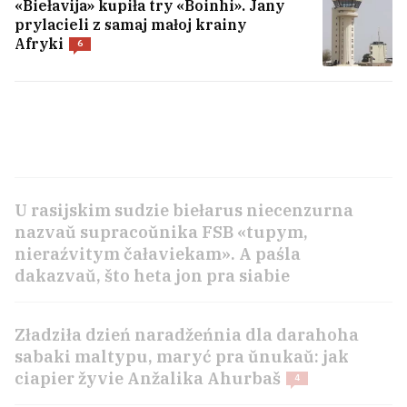
«Biełavija» kupiła try «Boinhi». Jany
prylacieli z samaj małoj krainy
Afryki
6
U Mazyry prosta piekła. Tam užo +35°C
U rasijskim sudzie biełarus niecenzurna
nazvaŭ supracoŭnika FSB «tupym,
nieraźvitym čałaviekam». A paśla
dakazvaŭ, što heta jon pra siabie
Zładziła dzień naradžeńnia dla darahoha
sabaki maltypu, maryć pra ŭnukaŭ: jak
ciapier žyvie Anžalika Ahurbaš
4