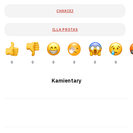
CHAKIEJ
ILLA PROTAS
0
0
0
0
0
0
Kamientary
Drony padpalili Jarasłaŭski NPZ
6
MZS Rasii: Treba być hatovymi da
praciahłych bajavych dziejańniaŭ
11