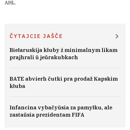
Miadzielskim rajonie
AHL.
4
ČYTAJCIE JAŠČE
Biełaruskija kłuby ź minimalnym likam
prajhrali ŭ jeŭrakubkach
BATE abvierh čutki pra prodaž Kapskim
kłuba
U jakich žyłych kompleksach možna
Infancina vybačyŭsia za pamyłku, ale
budzie kupić kvateru ŭ ipateku pad
zastaŭsia prezidentam FIFA
1%?
6