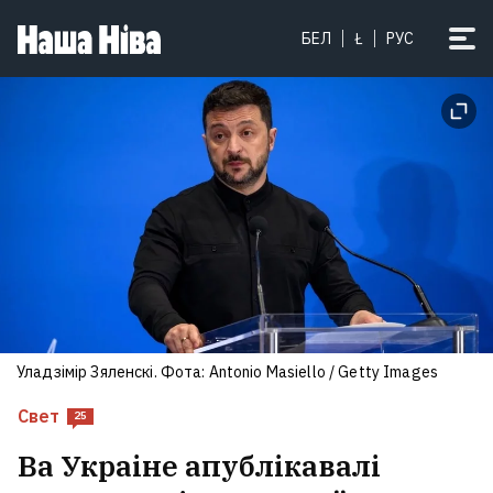
БЕЛ
Ł
РУС
Уладзімір Зяленскі. Фота: Antonio Masiello / Getty Images
Свет
25
Ва Украіне апублікавалі