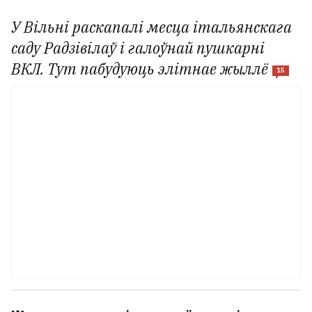
У Вільні раскапалі месца італьянскага
саду Радзівілаў і галоўнай пушкарні
ВКЛ. Тут пабудуюць элітнае жыллё
15