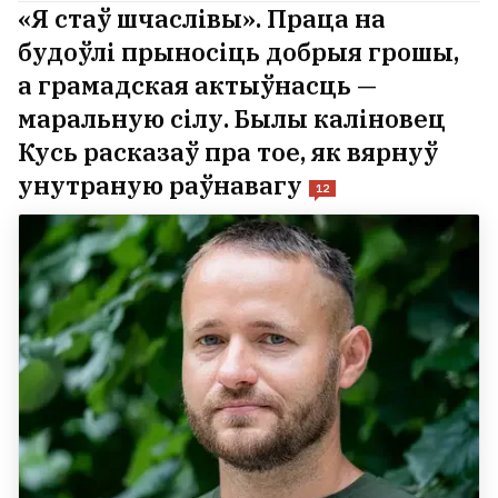
«Я стаў шчаслівы». Праца на
будоўлі прыносіць добрыя грошы,
а грамадская актыўнасць —
маральную сілу. Былы каліновец
Кусь расказаў пра тое, як вярнуў
унутраную раўнавагу
12