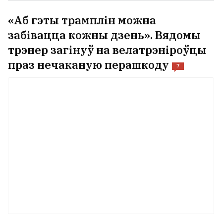
«Аб гэты трамплін можна
забівацца кожны дзень». Вядомы
трэнер загінуў на велатрэніроўцы
праз нечаканую перашкоду
7