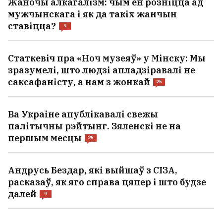
Жаночы алкагалізм: чым ён розніцца ад
мужчынскага і як да такіх жанчын
ставіцца?
9
Статкевіч пра «Ноч музеяў» у Мінску: Мы
зразумелі, што людзі апладзіравалі не
саксафаністу, а нам з жонкай
25
Ва Украіне апублікавалі свежы
палітычны рэйтынг. Зяленскі не на
першым месцы
25
Андрусь Бездар, які выйшаў з СІЗА,
расказаў, як яго справа цяпер і што будзе
далей
9