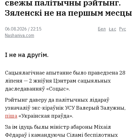
свежы палітычны рэйтынг.
Зяленскі не на першым месцы
06.08.2026 / 22:15
Бел
Łac
Рус
Nashaniva.com
І не на другім.
Сацыялагічнае апытанне было праведзена 28
ліпеня — 2 жніўня Цэнтрам сацыяльных
даследаванняў «Соцыс».
Рэйтынг даверу да палітычных лідараў
узначаліў экс-кіраўнік УСУ Валерый Залужны,
піша
«Украінская праўда».
За ім ідуць былы міністр абароны Міхаіл
Фёдараў і камандуючы Сіламі беспілотных