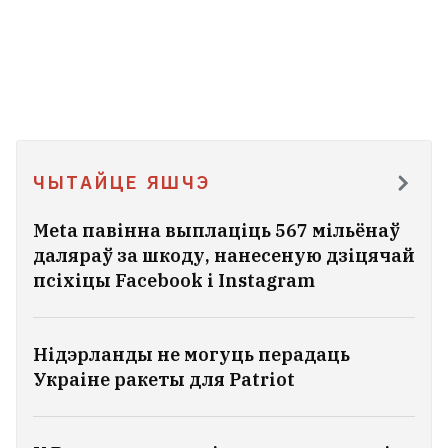
ЧЫТАЙЦЕ ЯШЧЭ
Meta павінна выплаціць 567 мільёнаў
даляраў за шкоду, нанесеную дзіцячай
псіхіцы Facebook і Instagram
Нідэрланды не могуць перадаць
Украіне ракеты для Patriot