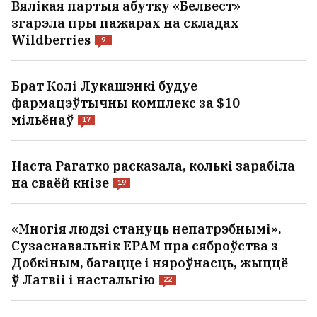
Вялікая партыя абутку «Белвест»
згарэла пры пажарах на складах
Wildberries
9
Брат Колі Лукашэнкі будуе
фармацэўтычны комплекс за $10
мільёнаў
17
Наста Рагатко расказала, колькі зарабіла
на сваёй кнізе
19
«Многія людзі стануць непатрэбнымі».
Сузаснавальнік EPAM пра сяброўства з
Добкіным, багацце і няроўнасць, жыццё
ў Латвіі і настальгію
22