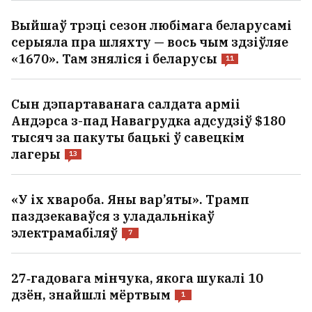
Выйшаў трэці сезон любімага беларусамі
серыяла пра шляхту — вось чым здзіўляе
«1670». Там зняліся і беларусы
11
Сын дэпартаванага салдата арміі
Андэрса з-пад Навагрудка адсудзіў $180
тысяч за пакуты бацькі ў савецкім
лагеры
13
«У іх хвароба. Яны вар’яты». Трамп
паздзекаваўся з уладальнікаў
электрамабіляў
7
27‑гадовага мінчука, якога шукалі 10
дзён, знайшлі мёртвым
1