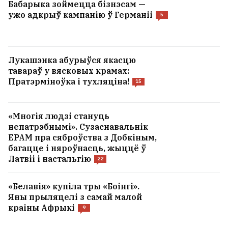
Бабарыка зоймецца бізнэсам —
ужо адкрыў кампанію ў Германіі
5
Лукашэнка абурыўся якасцю
тавараў у вясковых крамах:
Пратэрміноўка і тухляціна!
15
«Многія людзі стануць
непатрэбнымі». Сузаснавальнік
EPAM пра сяброўства з Добкіным,
багацце і няроўнасць, жыццё ў
Латвіі і настальгію
22
«Белавія» купіла тры «Боінгі».
Яны прыляцелі з самай малой
краіны Афрыкі
9