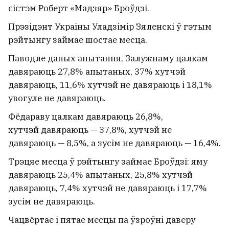
сістэм Роберт «Мадзяр» Броўдзі.
Прэзідэнт Украіны Уладзімір Зяленскі ў гэтым
рэйтынгу займае шостае месца.
Паводле даных апытання, Залужнаму цалкам
давяраюць 27,8% апытаных, 37% хутчэй
давяраюць, 11,6% хутчэй не давяраюць і 18,1%
увогуле не давяраюць.
Фёдараву цалкам давяраюць 26,8%,
хутчэй давяраюць — 37,8%, хутчэй не
давяраюць — 8,5%, а зусім не давяраюць — 16,4%.
Трэцяе месца ў рэйтынгу займае Броўдзі: яму
давяраюць 25,4% апытаных, 25,8% хутчэй
давяраюць, 7,4% хутчэй не давяраюць і 17,7%
зусім не давяраюць.
Чацвёртае і пятае месцы па ўзроўні даверу