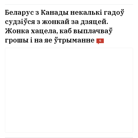
Беларус з Канады некалькі гадоў
судзіўся з жонкай за дзяцей.
Жонка хацела, каб выплачваў
грошы і на яе ўтрыманне
6