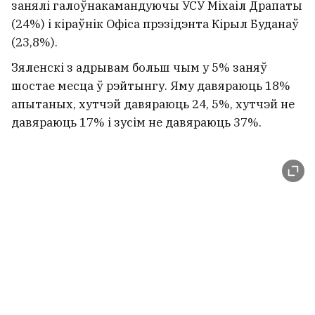
занялі галоўнакамандуючы УСУ Міхаіл Драпаты
(24%) і кіраўнік Офіса прэзідэнта Кірыл Буданаў
(23,8%).
Зяленскі з адрывам больш чым у 5% заняў
шостае месца ў рэйтынгу. Яму давяраюць 18%
апытаных, хутчэй давяраюць 24, 5%, хутчэй не
давяраюць 17% і зусім не давяраюць 37%.