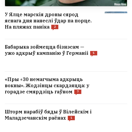
У Ялце марскія дроны сярод
яснага дня нанеслі ўдар па порце.
На пляжах паніка
2
Бабарыка зоймецца бізнэсам —
ужо адкрыў кампанію ў Германіі
5
«Пры +30 немагчыма адкрыць
вокны». Жодзінцы скардзяцца: у
горадзе смярдзіць гаўном
7
Шторм нарабіў бяды ў Вілейскім і
Маладзечанскім раёнах
1