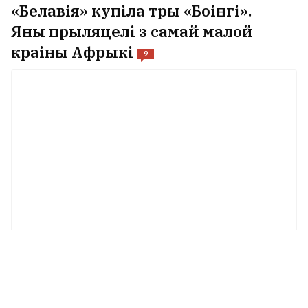
«Белавія» купіла тры «Боінгі».
Яны прыляцелі з самай малой
краіны Афрыкі
9
Прафесійны догляд без візіту ў