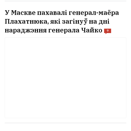
У Маскве пахавалі генерал-маёра
Плахатнюка, які загінуў на дні
нараджэння генерала Чайко
9