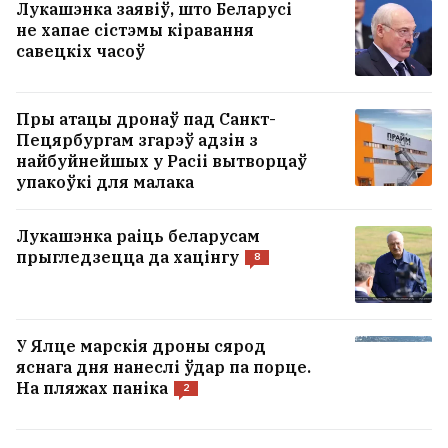
Лукашэнка заявіў, што Беларусі
не хапае сістэмы кіравання
савецкіх часоў
Пры атацы дронаў пад Санкт-
Пецярбургам згарэў адзін з
найбуйнейшых у Расіі вытворцаў
упакоўкі для малака
Лукашэнка раіць беларусам
прыгледзецца да хацінгу
8
У Ялце марскія дроны сярод
яснага дня нанеслі ўдар па порце.
На пляжах паніка
2