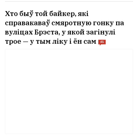
Хто быў той байкер, які
справакаваў смяротную гонку па
вуліцах Брэста, у якой загінулі
трое — у тым ліку і ён сам
41