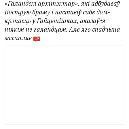
«Галандскі архітэктар», які адбудаваў
Вострую браму і паставіў сабе дом-
крэпасць у Гайцюнішках, аказаўся
ніякім не галандцам. Але яго спадчына
захапляе
10